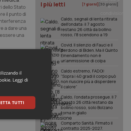
ne medica
.
I più letti
[7 giorni]
[30 giorni]
i dello Stato
e il punto di
Caldo, segnali di lenta ritirata
’interferenza
dell'ondata: il 7 agosto
re a dare una
restano 26 città da bollino
ò essere una
rosso, l'8 scendono a 19
Covid. Il silenzio di Fauci e il
perdono di Biden. Ma il Quinto
Emendamento non è
sumere un
un’ammissione di colpa
tire
Caldo estremo, FADOI:
ilizzando il
“Sopra i 40 gradi il corpo può
cookie.
Leggi di
non riuscire più a disperdere
il calore”
Caldo, l’ondata prosegue. Il 7
agosto 26 città restano da
ETTA TUTTI
bollino rosso, solo Bolzano
torna in giallo
keting
Comparto Sanità. Firmato il
contratto 2025-2027.