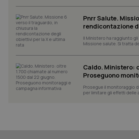
tracking-sites-ironf
session-id
Pnrr Salute. Missio
_ga
rendicontazione deg
Il Ministero ha raggiunto gl
Missione salute. Si tratta dei
PHPSESSID
Caldo. Ministero: 
Proseguono monit
Prosegue il monitoraggio de
per limitare gli effetti dell
_ga_KM60CM4NPH
Nome
Nome