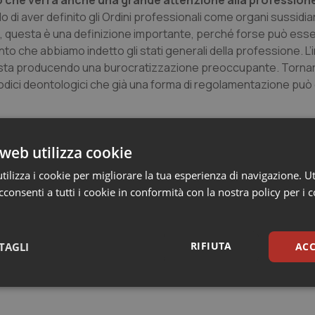
ivo che verrà anche una grande attenzione alla professio
di aver definito gli Ordini professionali come organi sussidiar
cco, questa è una definizione importante, perché forse può esser
nto che abbiamo indetto gli stati generali della professione. L
adini sta producendo una burocratizzazione preoccupante. Torna
odici deontologici che già una forma di regolamentazione pu
della violenza in sanità:
“Il nuovo Governo dovrà anche as
web utilizza cookie
a sicurezza nei luoghi di lavoro. Questi significa anche garan
ilizza i cookie per migliorare la tua esperienza di navigazione. Ut
consenti a tutti i cookie in conformità con la nostra policy per i 
RIFIUTA
TAGLI
ACC
sari
Statistici
Mar