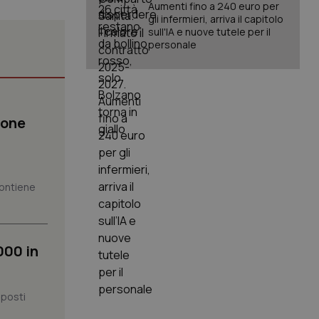
Aumenti fino a 240 euro per
gli infermieri, arriva il capitolo
sull'IA e nuove tutele per il
personale
igazione sulle pagine
kie.
ione
er memorizzare le
utente per la loro
 dati sul consenso
itiche e
 contiene
tendo che le loro
ssioni future.
l servizio Cookie-
erenze di consenso
sario che il banner
000 in
funzioni
pplicazione per
nonimo.
 posti