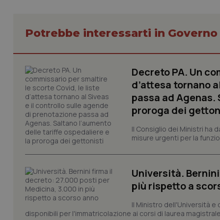
Potrebbe interessarti in Govern
Decreto PA. Un com
I cookie necessari con
e l'accesso alle aree 
d’attesa tornano al
Nome
passa ad Agenas. S
VISITOR_PRIVACY_
proroga dei getton
Il Consiglio dei Ministri ha 
misure urgenti per la funzio
CookieScriptConse
Università. Bernini
più rispetto a sco
tracking-sites-ironf
tracking-enable
Il Ministro dell'Università e
disponibili per l'immatricolazione ai corsi di laurea magistrale