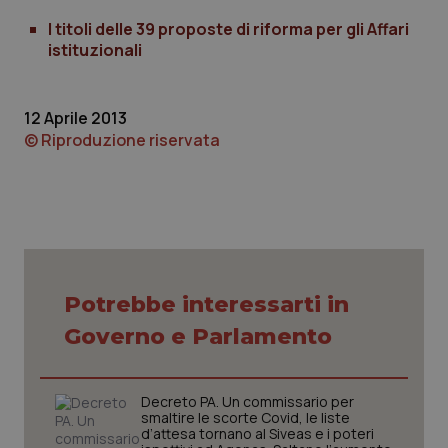
I titoli delle 39 proposte di riforma per gli Affari
istituzionali
PHPSESSID
Sessio
PHP.net
www.quotidianosanita.it
12 Aprile 2013
© Riproduzione riservata
Potrebbe interessarti in
Governo e Parlamento
Decreto PA. Un commissario per
smaltire le scorte Covid, le liste
d’attesa tornano al Siveas e i poteri