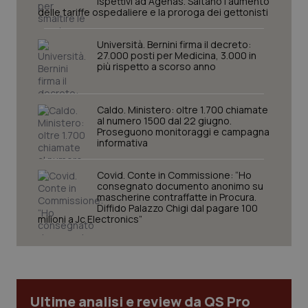
ispettivi ad Agenas. Saltano l’aumento
_ga_KM60CM4NPH
.quotidianosanita.it
1 anno
delle tariffe ospedaliere e la proroga dei gettonisti
mes
Università. Bernini firma il decreto:
27.000 posti per Medicina, 3.000 in
più rispetto a scorso anno
Caldo. Ministero: oltre 1.700 chiamate
al numero 1500 dal 22 giugno.
Proseguono monitoraggi e campagna
Fornitore
/
informativa
Nome
Scadenza
Descrizion
Dominio
Nome
Fornitore
/
Dominio
Scadenza
Des
_ga_0VMQEQKQ1N
.quotidianosanita.it
1 anno 1
Questo
Covid. Conte in Commissione: “Ho
mese
cookie
VISITOR_INFO1_LIVE
5 mesi 4
Que
Google LLC
consegnato documento anonimo su
viene
settimane
imp
.youtube.com
mascherine contraffatte in Procura.
utilizzato
You
Diffido Palazzo Chigi dal pagare 100
da Google
ten
Analytics
milioni a Jc Electronics”
pre
per
del
mantener
vid
lo stato
inco
della
può
sessione.
det
vis
web
uti
Ultime analisi e review da QS Pro
nuo