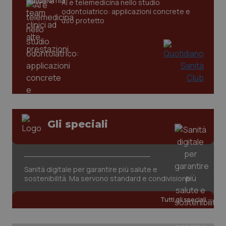
AI e telemedicina nello studio
ges
odontoiatrico: applicazioni concrete e
del
uso protetto
e d
per
del
ute
tracking-sites-
www.quotidianosanita.it
4
Que
ironfish-tracking-
settimane
imp
named-enable
2 giorni
dal
per 
sis
sol
ute
ide
Wel
Gli speciali
Sanità digitale per garantire più salute e
sostenibilità. Ma servono standard e condivisione
Tutti gli speciali