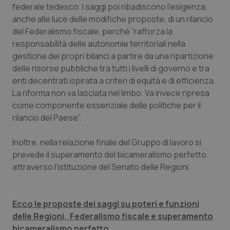
federale tedesco. I saggi poi ribadiscono l’esigenza,
Piemonte
HIV
anche alle luce delle modifiche proposte, di un rilancio
del Federalismo fiscale, perché “rafforza la
responsabilità delle autonomie territoriali nella
Provincia Autonoma di Bolzano
Infezioni & Febbre
gestione dei propri bilanci a partire da una ripartizione
delle risorse pubbliche tra tutti i livelli di governo e tra
Provincia Autonoma di Trento
Ipertensione & Scompenso
enti decentrati ispirata a criteri di equità e di efficienza.
La riforma non va lasciata nel limbo. Va invece ripresa
Puglia
Malattie rare
come componente essenziale delle politiche per il
rilancio del Paese”.
Sardegna
Malattia di Crohn & Rettocolite Ulcerosa
Inoltre, nella relazione finale del Gruppo di lavoro si
Sicilia
Neuroscienze & patologie neurodegenerative
prevede il superamento del bicameralismo perfetto
attraverso l’istituzione del Senato delle Regioni.
Toscana
Obesità
Ecco le proposte dei saggi su poteri e funzioni
Umbria
Oftalmologia
delle Regioni, Federalismo fiscale e superamento
bicameralismo perfetto.