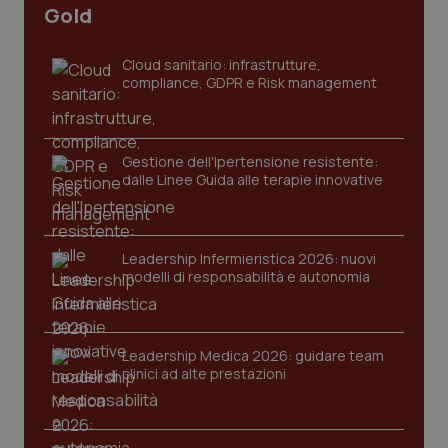
ver
Gold
dell
You
Cloud sanitario: infrastrutture,
__Secure-YNID
.youtube.com
5 mesi 4
Que
settimane
imp
compliance, GDPR e Risk management
You
ten
pre
del
vid
Gestione dell'Ipertensione resistente:
inco
dalle Linee Guida alle terapie innovative
può
det
vis
web
uti
nuo
Leadership Infermieristica 2026: nuovi
ver
modelli di responsabilità e autonomia
dell
You
YSC
Sessione
Que
Google LLC
imp
.youtube.com
You
Leadership Medica 2026: guidare team
ten
clinici ad alte prestazioni
vis
vid
__Secure-
.youtube.com
5 mesi 4
Que
ROLLOUT_TOKEN
settimane
imp
You