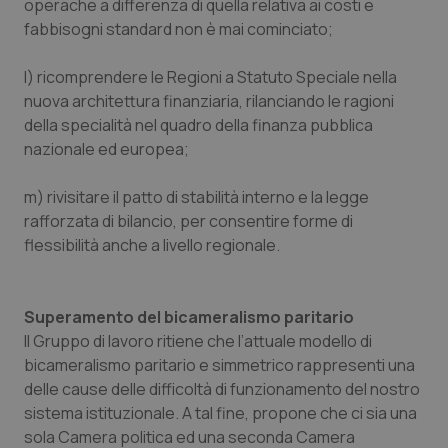
operache a differenza di quella relativa ai costi e
I cookie necessari contribuiscono a rendere fruibile il
sito web abilitandone funzionalità di base quali la
fabbisogni standard non è mai cominciato;
navigazione sulle pagine e l'accesso alle aree
protette del sito. Il sito web non è in grado di
funzionare correttamente senza questi cookie.
l) ricomprendere le Regioni a Statuto Speciale nella
nuova architettura finanziaria, rilanciando le ragioni
Nome
Fornitore
/
Dominio
Scaden
della specialità nel quadro della finanza pubblica
VISITOR_PRIVACY_METADATA
5 mesi
YouTube
settim
.youtube.com
nazionale ed europea;
m) rivisitare il patto di stabilità interno e la legge
rafforzata di bilancio, per consentire forme di
flessibilità anche a livello regionale.
Superamento del bicameralismo paritario
Il Gruppo di lavoro ritiene che l’attuale modello di
bicameralismo paritario e simmetrico rappresenti una
delle cause delle difficoltà di funzionamento del nostro
sistema istituzionale. A tal fine, propone che ci sia una
sola Camera politica ed una seconda Camera