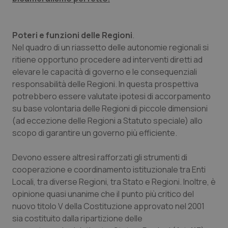
Valle D’Aosta
Oncodermatologia
Veneto
Oncoematologia
Poteri e funzioni delle Regioni
.
Nel quadro di un riassetto delle autonomie regionali si
Oncologia & Nutrizione
ritiene opportuno procedere ad interventi diretti ad
elevare le capacità di governo e le consequenziali
Psoriasi & pelle
responsabilità delle Regioni. In questa prospettiva
potrebbero essere valutate ipotesi di accorpamento
Quotidiano Cardiologia
su base volontaria delle Regioni di piccole dimensioni
(ad eccezione delle Regioni a Statuto speciale) allo
scopo di garantire un governo più efficiente.
Quotidiano Chirurgia
Devono essere altresì rafforzati gli strumenti di
Quotidiano Oncologia
cooperazione e coordinamento istituzionale tra Enti
Locali, tra diverse Regioni, tra Stato e Regioni. Inoltre, è
Quotidiano Pediatria
opinione quasi unanime che il punto più critico del
nuovo titolo V della Costituzione approvato nel 2001
Rene & patologie urogenitali
sia costituito dalla ripartizione delle