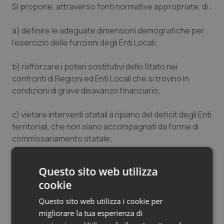
Si propone, attraverso fonti normative appropriate, di :
a) definire le adeguate dimensioni demografiche per
l’esercizio delle funzioni degli Enti Locali;
b) rafforzare i poteri sostitutivi dello Stato nei
confronti di Regioni ed Enti Locali che si trovino in
condizioni di grave disavanzo finanziario;
c) vietare interventi statali a ripiano del deficit degli Enti
territoriali, che non siano accompagnati da forme di
commissariamento statale;
d) prevedere un sistema di finanziamento degli Enti
Questo sito web utilizza
territoriali in grado di favorire la responsabilizzazione
cookie
sulla spesa, anche per mezzo del Senato delle
Regioni;
Questo sito web utilizza i cookie per
e) includere nel terzo comma dell’art. 117 materie che
migliorare la tua esperienza di
hanno un carattere effettivamente condiviso come