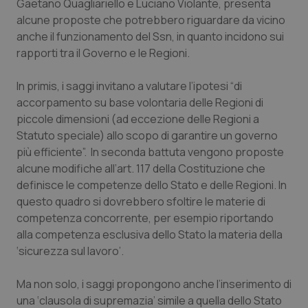
Gaetano Quagliariello e Luciano Violante, presenta
Calabria
Asma & BPCO
alcune proposte che potrebbero riguardare da vicino
anche il funzionamento del Ssn, in quanto incidono sui
Campania
Car-T
rapporti tra il Governo e le Regioni.
Emilia-Romagna
Colesterolo & coronaropatie
In primis, i saggi invitano a valutare l’ipotesi “di
accorpamento su base volontaria delle Regioni di
Friuli Venezia Giulia
Dermatite Atopica
piccole dimensioni (ad eccezione delle Regioni a
Statuto speciale) allo scopo di garantire un governo
più efficiente”. In seconda battuta vengono proposte
Lazio
Diabete & glucometri
alcune modifiche all’art. 117 della Costituzione che
definisce le competenze dello Stato e delle Regioni. In
Liguria
Disturbi dell’umore
questo quadro si dovrebbero sfoltire le materie di
competenza concorrente, per esempio riportando
Lombardia
Dolore
alla competenza esclusiva dello Stato la materia della
‘sicurezza sul lavoro’.
Marche
Donna & Salute
Ma non solo, i saggi propongono anche l’inserimento di
Molise
Epatiti
una ‘clausola di supremazia’ simile a quella dello Stato