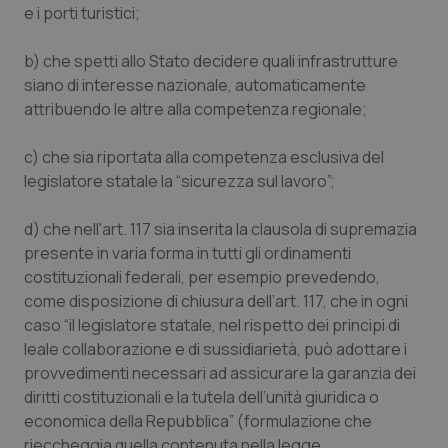
e i porti turistici;
b) che spetti allo Stato decidere quali infrastrutture
siano di interesse nazionale, automaticamente
attribuendo le altre alla competenza regionale;
c) che sia riportata alla competenza esclusiva del
legislatore statale la “sicurezza sul lavoro”;
d) che nell'art. 117 sia inserita la clausola di supremazia
presente in varia forma in tutti gli ordinamenti
costituzionali federali, per esempio prevedendo,
come disposizione di chiusura dell’art. 117, che in ogni
caso “il legislatore statale, nel rispetto dei principi di
leale collaborazione e di sussidiarietà, può adottare i
provvedimenti necessari ad assicurare la garanzia dei
diritti costituzionali e la tutela dell’unità giuridica o
economica della Repubblica” (formulazione che
rieccheggia quella contenuta nella legge