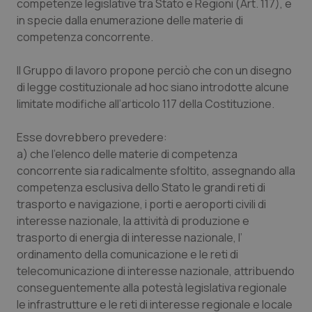
competenze legislative tra Stato e Regioni (Art. 117), e
Salute orale & impianti
in specie dalla enumerazione delle materie di
competenza concorrente.
Sangue & coagulazione
Il Gruppo di lavoro propone perciò che con un disegno
di legge costituzionale ad hoc siano introdotte alcune
Tiroide
limitate modifiche all’articolo 117 della Costituzione.
Tumore al seno
Esse dovrebbero prevedere:
a) che l’elenco delle materie di competenza
Tumore ovarico
concorrente sia radicalmente sfoltito, assegnando alla
competenza esclusiva dello Stato le grandi reti di
Tumori del Polmone & Testa Collo
trasporto e navigazione, i porti e aeroporti civili di
interesse nazionale, la attività di produzione e
Tumori gastrointestinali
trasporto di energia di interesse nazionale, l’
ordinamento della comunicazione e le reti di
Ulcera & Reflusso
telecomunicazione di interesse nazionale, attribuendo
conseguentemente alla potestà legislativa regionale
le infrastrutture e le reti di interesse regionale e locale
Vaccini