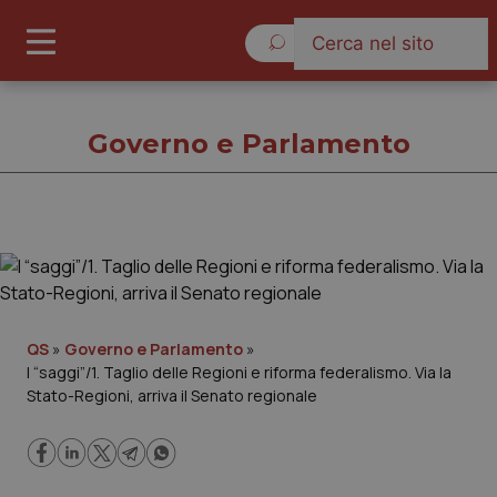
Venerdì 7 Agosto 2026
Governo e Parlamento
Governo e Parlamento
Cronache
QS
»
Governo e Parlamento
»
I “saggi”/1. Taglio delle Regioni e riforma federalismo. Via la
Governo e Parlamento
Stato-Regioni, arriva il Senato regionale
Regioni e Asl
Lavoro e Professioni