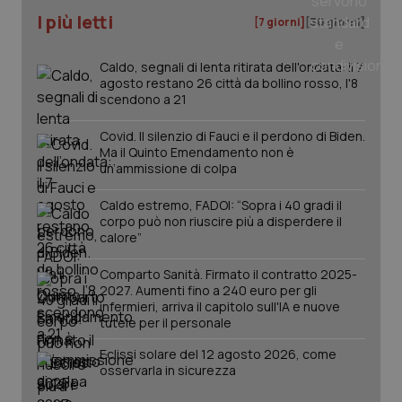
I più letti
[7 giorni]
[30 giorni]
Caldo, segnali di lenta ritirata dell'ondata: il 7
agosto restano 26 città da bollino rosso, l'8
scendono a 21
Covid. Il silenzio di Fauci e il perdono di Biden.
Ma il Quinto Emendamento non è
un’ammissione di colpa
Caldo estremo, FADOI: “Sopra i 40 gradi il
corpo può non riuscire più a disperdere il
calore”
Comparto Sanità. Firmato il contratto 2025-
2027. Aumenti fino a 240 euro per gli
infermieri, arriva il capitolo sull'IA e nuove
tutele per il personale
Eclissi solare del 12 agosto 2026, come
osservarla in sicurezza