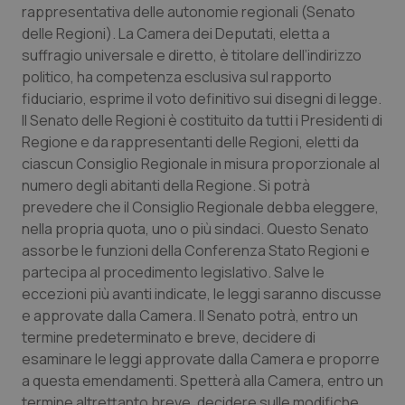
CookieScriptConsent
5 mesi
CookieScript
rappresentativa delle autonomie regionali (Senato
settim
www.quotidianosanita.it
delle Regioni). La Camera dei Deputati, eletta a
suffragio universale e diretto, è titolare dell’indirizzo
politico, ha competenza esclusiva sul rapporto
fiduciario, esprime il voto definitivo sui disegni di legge.
Il Senato delle Regioni è costituito da tutti i Presidenti di
Regione e da rappresentanti delle Regioni, eletti da
ciascun Consiglio Regionale in misura proporzionale al
numero degli abitanti della Regione. Si potrà
prevedere che il Consiglio Regionale debba eleggere,
nella propria quota, uno o più sindaci. Questo Senato
tracking-sites-ironfish-
www.quotidianosanita.it
4
tracking-enable
settim
assorbe le funzioni della Conferenza Stato Regioni e
2 gior
partecipa al procedimento legislativo. Salve le
eccezioni più avanti indicate, le leggi saranno discusse
e approvate dalla Camera. Il Senato potrà, entro un
tracking-sites-ironfish-
www.quotidianosanita.it
4
termine predeterminato e breve, decidere di
session-id
settim
esaminare le leggi approvate dalla Camera e proporre
2 gior
a questa emendamenti. Spetterà alla Camera, entro un
termine altrettanto breve, decidere sulle modifiche