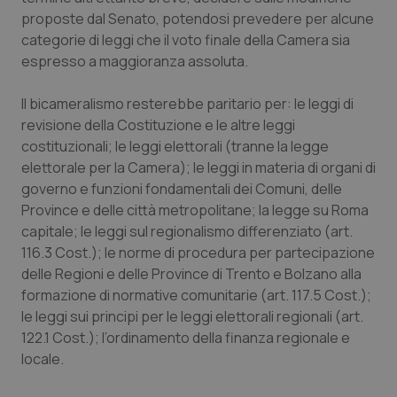
proposte dal Senato, potendosi prevedere per alcune
_ga
1 anno
Google LLC
categorie di leggi che il voto finale della Camera sia
mes
.quotidianosanita.it
espresso a maggioranza assoluta.
Il bicameralismo resterebbe paritario per: le leggi di
revisione della Costituzione e le altre leggi
costituzionali; le leggi elettorali (tranne la legge
elettorale per la Camera); le leggi in materia di organi di
governo e funzioni fondamentali dei Comuni, delle
Province e delle città metropolitane; la legge su Roma
capitale; le leggi sul regionalismo differenziato (art.
116.3 Cost.); le norme di procedura per partecipazione
delle Regioni e delle Province di Trento e Bolzano alla
formazione di normative comunitarie (art. 117.5 Cost.);
le leggi sui principi per le leggi elettorali regionali (art.
122.1 Cost.); l’ordinamento della finanza regionale e
locale.