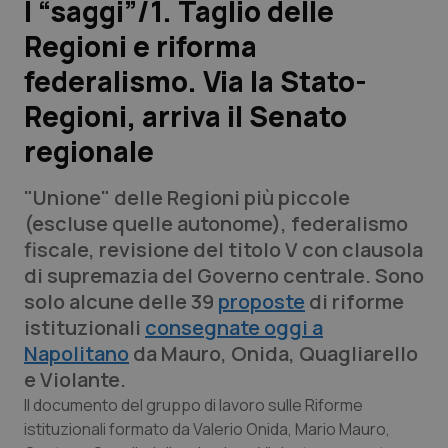
I “saggi”/1. Taglio delle
Regioni e riforma
Scienza e Farmaci
federalismo. Via la Stato-
Studi e Analisi
Regioni, arriva il Senato
regionale
Lettere al direttore
"Unione" delle Regioni più piccole
Edizioni Regionali
(escluse quelle autonome), federalismo
fiscale, revisione del titolo V con clausola
QS Pro
di supremazia del Governo centrale. Sono
solo alcune delle 39
proposte
di riforme
Professionisti Sanitari.AI
istituzionali
consegnate oggi a
Napolitano
da Mauro, Onida, Quagliarello
Abruzzo
QS Pro Gold
e Violante.
QS Club
Newsletter
Il documento del gruppo di lavoro sulle Riforme
Basilicata
Artrite & artrosi
istituzionali formato da Valerio Onida, Mario Mauro,