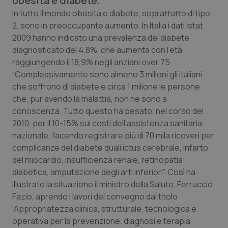
obesità e diabete.
Calabria
Asma & BPCO
In tutto il mondo obesità e diabete, soprattutto di tipo
2, sono in preoccupante aumento. In Italia i dati Istat
Campania
Car-T
2009 hanno indicato una prevalenza del diabete
diagnosticato del 4,8%, che aumenta con l’età
Emilia-Romagna
Colesterolo & coronaropatie
raggiungendo il 18,9% negli anziani over 75.
“Complessivamente sono almeno 3 milioni gli italiani
che soffrono di diabete e circa 1 milione le persone
Friuli Venezia Giulia
Dermatite Atopica
che, pur avendo la malattia, non ne sono a
conoscenza. Tutto questo ha pesato, nel corso del
Lazio
Diabete & glucometri
2010, per il 10-15% sui costi dell’assistenza sanitaria
nazionale, facendo registrare più di 70 mila ricoveri per
Liguria
Disturbi dell’umore
complicanze del diabete quali ictus cerebrale, infarto
del miocardio, insufficienza renale, retinopatia
Lombardia
Dolore
diabetica, amputazione degli arti inferiori”. Così ha
illustrato la situazione il ministro della Salute, Ferruccio
Marche
Donna & Salute
Fazio, aprendo i lavori del convegno dal titolo
“Appropriatezza clinica, strutturale, tecnologica e
Molise
Epatiti
operativa per la prevenzione, diagnosi e terapia