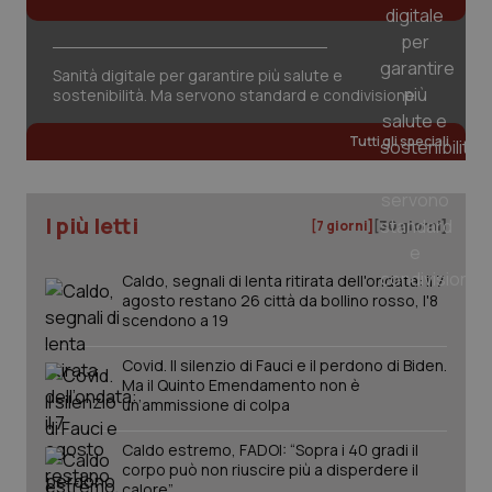
Sanità digitale per garantire più salute e
sostenibilità. Ma servono standard e condivisione
Tutti gli speciali
I più letti
[7 giorni]
[30 giorni]
Caldo, segnali di lenta ritirata dell'ondata: il 7
agosto restano 26 città da bollino rosso, l'8
scendono a 19
Covid. Il silenzio di Fauci e il perdono di Biden.
Ma il Quinto Emendamento non è
un’ammissione di colpa
PHPSESSID
Sessio
PHP.net
Caldo estremo, FADOI: “Sopra i 40 gradi il
www.quotidianosanita.it
corpo può non riuscire più a disperdere il
calore”