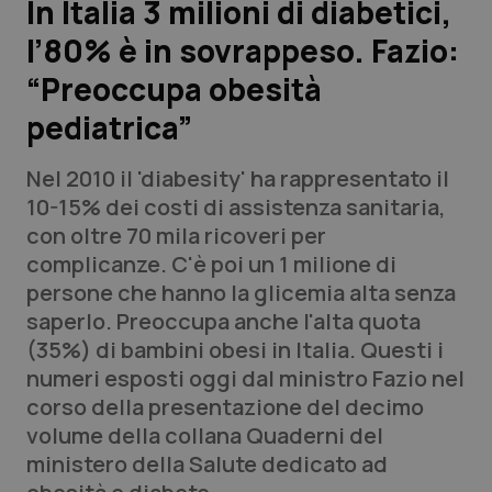
In Italia 3 milioni di diabetici,
l’80% è in sovrappeso. Fazio:
Scienza e Farmaci
“Preoccupa obesità
Studi e Analisi
pediatrica”
Lettere al direttore
Nel 2010 il 'diabesity' ha rappresentato il
10-15% dei costi di assistenza sanitaria,
Edizioni Regionali
con oltre 70 mila ricoveri per
complicanze. C'è poi un 1 milione di
QS Pro
persone che hanno la glicemia alta senza
saperlo. Preoccupa anche l'alta quota
Professionisti Sanitari.AI
(35%) di bambini obesi in Italia. Questi i
numeri esposti oggi dal ministro Fazio nel
Abruzzo
QS Pro Gold
corso della presentazione del decimo
volume della collana
Quaderni del
QS Club
Newsletter
Basilicata
Artrite & artrosi
ministero della Salute
dedicato ad