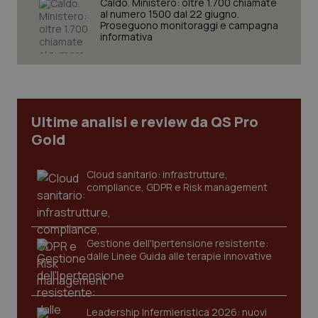
Caldo. Ministero: oltre 1.700 chiamate
settim
.youtube.com
al numero 1500 dal 22 giugno.
Proseguono monitoraggi e campagna
informativa
Ultime analisi e review da QS Pro
Gold
Cloud sanitario: infrastrutture,
compliance, GDPR e Risk management
CookieScriptConsent
5 mesi
CookieScript
settim
www.quotidianosanita.it
Gestione dell'Ipertensione resistente:
dalle Linee Guida alle terapie innovative
Leadership Infermieristica 2026: nuovi