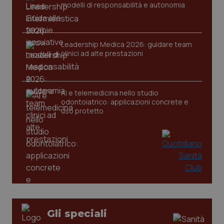
modelli di responsabilità e autonomia
Leadership Medica 2026: guidare team
clinici ad alte prestazioni
tracking-sites-ironfish-
www.quotidianosanita.it
4
tracking-enable
settim
2 gior
AI e telemedicina nello studio
odontoiatrico: applicazioni concrete e
uso protetto
tracking-sites-ironfish-
www.quotidianosanita.it
4
session-id
settim
2 gior
_ga
1 anno
Google LLC
mes
.quotidianosanita.it
Gli speciali