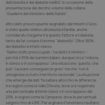
dell’obesità e del diabete mellito”, in occasione della
presentazione del decimo volume della collana
Piemonte
HIV
“Quaderni del ministero della Salute”.
Provincia Autonoma di Bolzano
Infezioni & Febbre
Altro dato preoccupante segnalato dal ministro Fazio,
è stato quello relativo all’obesità infantile, anche
Provincia Autonoma di Trento
Ipertensione & Scompenso
considerato il legame tra questo fattore e il diabete,
tanto da far coniare il termne "diabesity". Oltre l’80%
Puglia
Malattie rare
dei diabetici è infatti obeso.
“Siamo molto preoccupati – ha detto il ministro –
Sardegna
Malattia di Crohn & Rettocolite Ulcerosa
perché il 35% dei bambini italiani, dunque circa 1 milione,
è obeso o in sovrappeso”. Una situazione, questa, che
può “causare conseguenze gravi”, ma che “non è
Sicilia
Neuroscienze & patologie neurodegenerative
omogenea su tutto il territorio nazionale”. La situazione
che emerge dai dati “fa saltare all’occhio le differenze
Toscana
Obesità
tra regioni come la Valle D'Aosta, dove si è registrata
una percentuale di bimbi obesi o in sovrappeso del
Umbria
Oftalmologia
23%, e regioni come la Campania, dove le percentuali
salgono fino al 49%”. Per arginare il fenomeno risultano