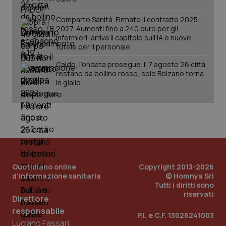
Comparto Sanità. Firmato il contratto 2025-
2027. Aumenti fino a 240 euro per gli
infermieri, arriva il capitolo sull'IA e nuove
tutele per il personale
Caldo, l’ondata prosegue. Il 7 agosto 26 città
restano da bollino rosso, solo Bolzano torna
in giallo
_ga_KM60CM4NPH
.quotidianosanita.it
1 anno
Quotidiano online
Copyright 2013-2026
mes
d'informazione sanitaria
© Homnya Srl
Tutti i diritti sono
riservati
Direttore
responsabile
P.I. e C.F. 13026241003
Luciano Fassari