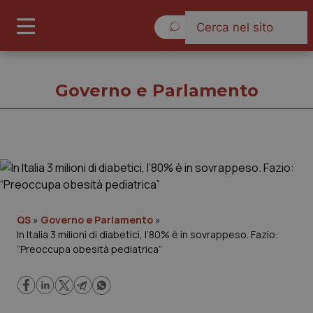
Sabato 8 Agosto 2026
Governo e Parlamento
Governo e Parlamento
Cronache
QS
»
Governo e Parlamento
»
In Italia 3 milioni di diabetici, l’80% è in sovrappeso. Fazio:
Governo e Parlamento
“Preoccupa obesità pediatrica”
Regioni e Asl
Lavoro e Professioni