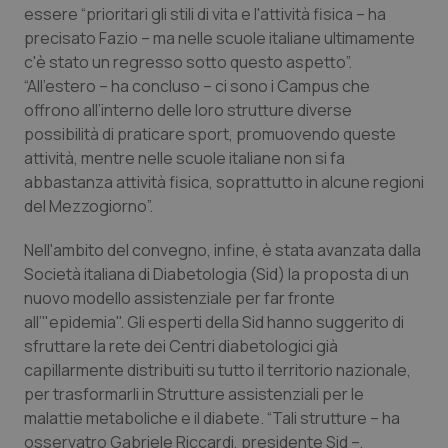
Valle D’Aosta
Oncodermatologia
essere “prioritari gli stili di vita e l'attività fisica – ha
precisato Fazio – ma nelle scuole italiane ultimamente
Veneto
Oncoematologia
c'è stato un regresso sotto questo aspetto”.
“All'estero – ha concluso – ci sono i Campus che
Oncologia & Nutrizione
offrono all’interno delle loro strutture diverse
possibilità di praticare sport, promuovendo queste
attività, mentre nelle scuole italiane non si fa
Psoriasi & pelle
abbastanza attività fisica, soprattutto in alcune regioni
del Mezzogiorno”.
Quotidiano Cardiologia
Nell'ambito del convegno, infine, è stata avanzata dalla
Quotidiano Chirurgia
Società italiana di Diabetologia (Sid) la proposta di un
nuovo modello assistenziale per far fronte
Quotidiano Oncologia
all’"epidemia". Gli esperti della Sid hanno suggerito di
sfruttare la rete dei Centri diabetologici già
Quotidiano Pediatria
capillarmente distribuiti su tutto il territorio nazionale,
per trasformarli in Strutture assistenziali per le
malattie metaboliche e il diabete. “Tali strutture – ha
Rene & patologie urogenitali
osservatro Gabriele Riccardi, presidente Sid –,