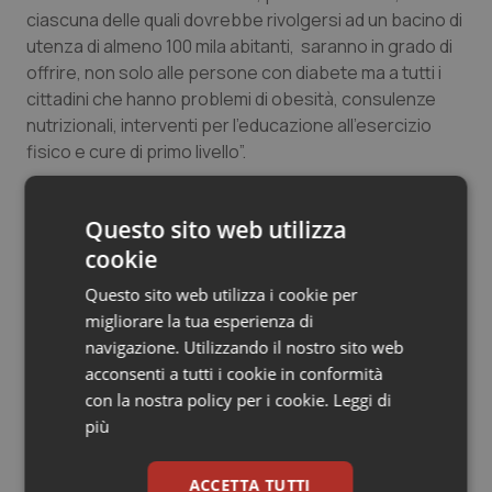
ciascuna delle quali dovrebbe rivolgersi ad un bacino di
Salute orale & impianti
utenza di almeno 100 mila abitanti, saranno in grado di
offrire, non solo alle persone con diabete ma a tutti i
Sangue & coagulazione
cittadini che hanno problemi di obesità, consulenze
nutrizionali, interventi per l’educazione all’esercizio
Tiroide
fisico e cure di primo livello”.
Tumore al seno
Questo sito web utilizza
Diabete. Dagli annali Amd 2010, la fotografia
Tumore ovarico
italiana
cookie
Questo sito web utilizza i cookie per
Tumori del Polmone & Testa Collo
migliorare la tua esperienza di
27 Settembre 2011
navigazione. Utilizzando il nostro sito web
© Riproduzione riservata
Tumori gastrointestinali
acconsenti a tutti i cookie in conformità
con la nostra policy per i cookie.
Leggi di
Ulcera & Reflusso
più
Vaccini
ACCETTA TUTTI