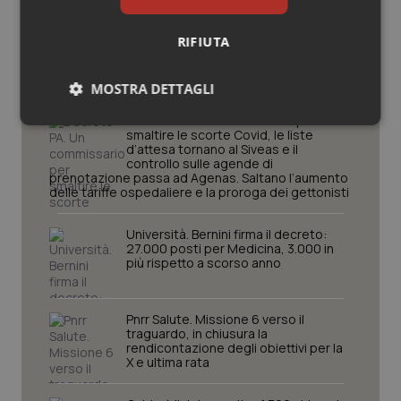
Potrebbe interessarti in
RIFIUTA
Governo e Parlamento
MOSTRA DETTAGLI
Decreto PA. Un commissario per
Necessari
Statistici
Marketing
smaltire le scorte Covid, le liste
d’attesa tornano al Siveas e il
controllo sulle agende di
prenotazione passa ad Agenas. Saltano l’aumento
delle tariffe ospedaliere e la proroga dei gettonisti
Università. Bernini firma il decreto:
27.000 posti per Medicina, 3.000 in
Necessari
Statistici
Marketing
più rispetto a scorso anno
I cookie necessari contribuiscono a rendere fruibile il
sito web abilitandone funzionalità di base quali la
navigazione sulle pagine e l'accesso alle aree
Pnrr Salute. Missione 6 verso il
protette del sito. Il sito web non è in grado di
traguardo, in chiusura la
funzionare correttamente senza questi cookie.
rendicontazione degli obiettivi per la
X e ultima rata
Nome
Fornitore
/
Dominio
Scaden
VISITOR_PRIVACY_METADATA
5 mesi
YouTube