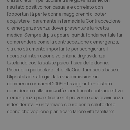
classi di età, in particolare tra le giovanissime. Un
risultato positivo non casuale e correlato con
Piemonte
HIV
l’opportunità per le donne maggiorenni di poter
acquistare liberamente in farmacia la Contraccezione
Provincia Autonoma di Bolzano
Infezioni & Febbre
di emergenza senza dover presentare la ricetta
medica. Sempre di più appare, quindi, fondamentale far
Provincia Autonoma di Trento
Ipertensione & Scompenso
comprendere come la contraccezione d’emergenza,
sia uno strumento importante per scongiurare il
Puglia
Malattie rare
ricorso all’interruzione volontaria di gravidanza
tutelando così la salute psico-fisica delle donne.
Ricordo, in particolare, che ellaOne, farmaco a base di
Sardegna
Malattia di Crohn & Rettocolite Ulcerosa
Ulipristal acetato già dalla sua immissione in
commercio ormai nel 2009 – ha aggiunto – è stato
Sicilia
Neuroscienze & patologie neurodegenerative
considerato dalla comunità scientifica il contraccettivo
d’emergenza più efficace nel prevenire una gravidanza
Toscana
Obesità
indesiderata. È un farmaco sicuro per la salute delle
donne che vogliono pianificare la loro vita familiare”.
Umbria
Oftalmologia