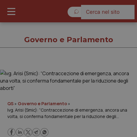
Venerdì 7 Agosto 2026
Governo e Parlamento
Governo e Parlamento
Cronache
Governo e Parlamento
QS
»
Governo e Parlamento
»
Ivg. Arisi (Smic): “Contraccezione di emergenza, ancora una
volta, si conferma fondamentale per la riduzione degli
Regioni e Asl
aborti”
Lavoro e Professioni