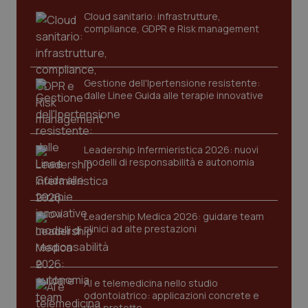
sito web abilitandone funzionalità di base quali la
navigazione sulle pagine e l'accesso alle aree
Cloud sanitario: infrastrutture,
protette del sito. Il sito web non è in grado di
compliance, GDPR e Risk management
funzionare correttamente senza questi cookie.
Nome
Fornitore
/
Dominio
Scaden
VISITOR_PRIVACY_METADATA
5 mesi
YouTube
Gestione dell'Ipertensione resistente:
settim
.youtube.com
dalle Linee Guida alle terapie innovative
Leadership Infermieristica 2026: nuovi
modelli di responsabilità e autonomia
Leadership Medica 2026: guidare team
clinici ad alte prestazioni
AI e telemedicina nello studio
odontoiatrico: applicazioni concrete e
CookieScriptConsent
5 mesi
CookieScript
settim
uso protetto
www.quotidianosanita.it