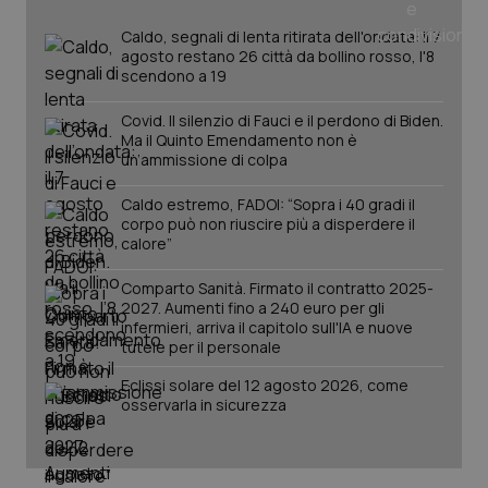
_ga
1 anno
Google LLC
mes
.quotidianosanita.it
Caldo, segnali di lenta ritirata dell'ondata: il 7
agosto restano 26 città da bollino rosso, l'8
scendono a 19
Covid. Il silenzio di Fauci e il perdono di Biden.
Ma il Quinto Emendamento non è
un’ammissione di colpa
Caldo estremo, FADOI: “Sopra i 40 gradi il
corpo può non riuscire più a disperdere il
calore”
Comparto Sanità. Firmato il contratto 2025-
2027. Aumenti fino a 240 euro per gli
infermieri, arriva il capitolo sull'IA e nuove
tutele per il personale
Eclissi solare del 12 agosto 2026, come
osservarla in sicurezza