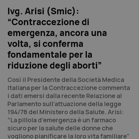
Ivg. Arisi (Smic):
Scienza e Farmaci
“Contraccezione di
emergenza, ancora una
Studi e Analisi
volta, si conferma
Lettere al direttore
fondamentale per la
Edizioni Regionali
riduzione degli aborti”
QS Pro
Così il Presidente della Società Medica
Italiana per la Contraccezione commenta
Professionisti Sanitari.AI
i dati emersi dalla recente Relazione al
Parlamento sull’attuazione della legge
194/78 del Ministero della Salute. Arisi:
Abruzzo
QS Pro Gold
“La pillola d’emergenza è un farmaco
QS Club
Newsletter
sicuro per la salute delle donne che
Basilicata
Artrite & artrosi
vogliono pianificare la loro vita familiare”