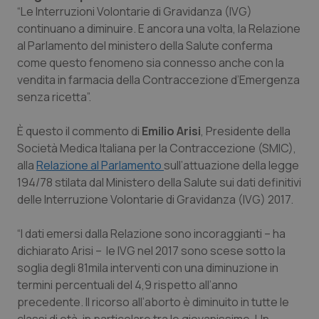
Calabria
Asma & BPCO
“Le Interruzioni Volontarie di Gravidanza (IVG)
continuano a diminuire. E ancora una volta, la Relazione
al Parlamento del ministero della Salute conferma
Campania
Car-T
come questo fenomeno sia connesso anche con la
vendita in farmacia della Contraccezione d’Emergenza
Emilia-Romagna
Colesterolo & coronaropatie
senza ricetta”.
Friuli Venezia Giulia
Dermatite Atopica
È questo il commento di
Emilio Arisi
, Presidente della
Società Medica Italiana per la Contraccezione (SMIC),
Lazio
Diabete & glucometri
alla
Relazione al Parlamento
sull’attuazione della legge
194/78 stilata dal Ministero della Salute sui dati definitivi
Liguria
Disturbi dell’umore
delle Interruzione Volontarie di Gravidanza (IVG) 2017.
Lombardia
Dolore
“I dati emersi dalla Relazione sono incoraggianti – ha
dichiarato Arisi – le IVG nel 2017 sono scese sotto la
soglia degli 81mila interventi con una diminuzione in
Marche
Donna & Salute
termini percentuali del 4,9 rispetto all’anno
precedente. Il ricorso all’aborto è diminuito in tutte le
Molise
Epatiti