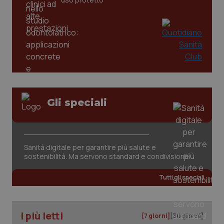
Gli speciali
tracking-sites-ironfish-
www.quotidianosanita.it
4
tracking-enable
settim
2 gior
Sanità digitale per garantire più salute e
sostenibilità. Ma servono standard e condivisione
tracking-sites-ironfish-
www.quotidianosanita.it
4
Tutti gli speciali
session-id
settim
2 gior
I più letti
[7 giorni]
[30 giorni]