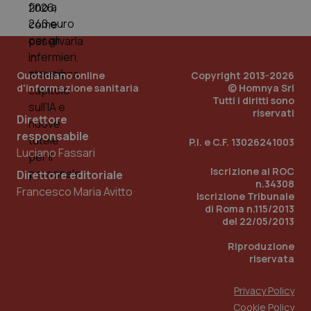
PHPSESSID
Sessio
PHP.net
www.quotidianosanita.it
Quotidiano online
Copyright 2013-2026
d'informazione sanitaria
© Homnya Srl
Tutti i diritti sono
riservati
Direttore
responsabile
P.I. e C.F. 13026241003
Luciano Fassari
Iscrizione al ROC
Direttore editoriale
n.34308
Francesco Maria Avitto
Iscrizione Tribunale
di Roma n.115/2013
del 22/05/2013
Riproduzione
riservata
Privacy Policy
_ga_KM60CM4NPH
.quotidianosanita.it
1 anno
Cookie Policy