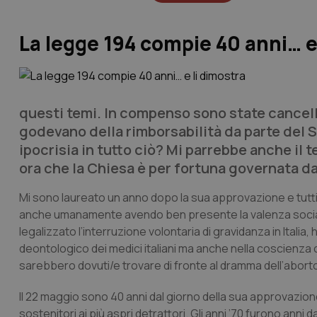
La legge 194 compie 40 anni… e
questi temi. In compenso sono state cancell
godevano della rimborsabilità da parte del Ss
ipocrisia in tutto ciò? Mi parrebbe anche il 
ora che la Chiesa è per fortuna governata da
Mi sono laureato un anno dopo la sua approvazione e tutti
anche umanamente avendo ben presente la valenza sociale,
legalizzato l’interruzione volontaria di gravidanza in Italia, 
deontologico dei medici italiani ma anche nella coscienza co
sarebbero dovuti/e trovare di fronte al dramma dell’aborto
Il 22 maggio sono 40 anni dal giorno della sua approvazione 
sostenitori ai più aspri detrattori. Gli anni ’70 furono ann