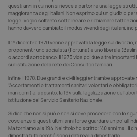
questi anni in cui non si riesce a partorire una legge stru
maggioranza degli italiani. Non esprimo qui un giudizio pe
legge. Voglio soltanto sottolineare e richiamare l’attenzio
hanno davvero cambiato il modus vivendi degli italiani, ind
Il 1° dicembre 1970 venne approvata la legge sul divorzio
proponenti: uno socialista (Fortuna) e uno liberale (Baslin
o accordi sottobanco. Il 1975 vide poi due altre importanti leg
sull’istituzione della rete dei Consultori familiari.
Infine il 1978. Due grandi e civili leggi entrambe approva
“Accertamenti e trattamenti sanitari volontari e obbligator
manicomi) e, appunto, la 194 sulla legalizzazione dell’aborto v
istituzione del Servizio Sanitario Nazionale.
Si dice che non si può e non si deve procedere con lo sguar
coscienze di questi ultimi anni forse guardare un po’ all’in
Ma torniamo alla 194. Nel titolo ho scritto: “40 anni ma… li di
dimostra tutti perché sono i dati reali a dimostrarlo.