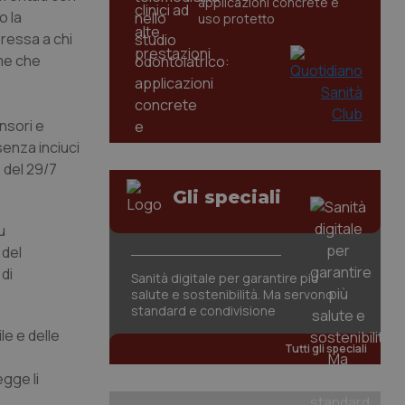
applicazioni concrete e
o la
uso protetto
eressa a chi
ime che
nsori e
senza inciuci
5 del 29/7
Gli speciali
u
 del
 di
Sanità digitale per garantire più
salute e sostenibilità. Ma servono
standard e condivisione
le e delle
Tutti gli speciali
egge li