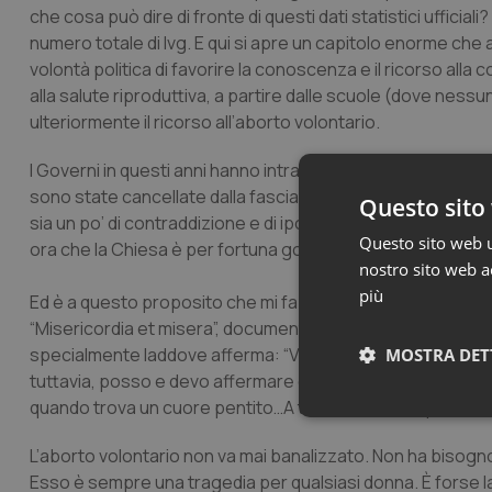
che cosa può dire di fronte di questi dati statistici ufficia
numero totale di Ivg. E qui si apre un capitolo enorme che
volontà politica di favorire la conoscenza e il ricorso a
alla salute riproduttiva, a partire dalle scuole (dove nessu
ulteriormente il ricorso all’aborto volontario.
I Governi in questi anni hanno intrapreso diverse campa
sono state cancellate dalla fascia A quelle poche pillole c
Questo sito 
sia un po’ di contraddizione e di ipocrisia in tutto ciò? Mi
Questo sito web ut
ora che la Chiesa è per fortuna governata da un vero Pas
nostro sito web ac
più
Ed è a questo proposito che mi fa piacere riportare la pos
“Misericordia et misera”, documento programmatico nel qual
specialmente laddove afferma: “Vorrei ribadire con tutte l
MOSTRA DET
tuttavia, posso e devo affermare che non esiste alcun pe
quando trova un cuore pentito…A tutti è offerta la possibili
Neces
L’aborto volontario non va mai banalizzato. Non ha bisogno d
Esso è sempre una tragedia per qualsiasi donna. È forse l