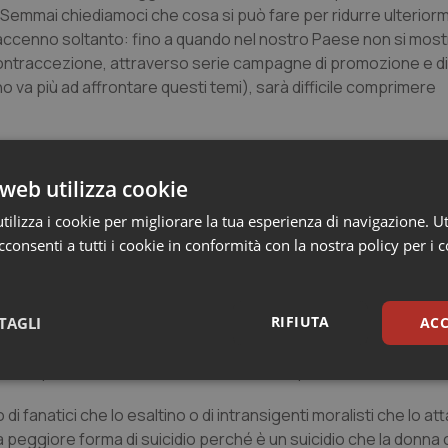
li? Semmai chiediamoci che cosa si può fare per ridurre ulteriorm
 accenno soltanto: fino a quando nel nostro Paese non si most
lla contraccezione, attraverso serie campagne di promozione e 
no va più ad affrontare questi temi), sarà difficile comprimere
gne denominate Pubblicità Progresso ma mai su questi temi. I
he ancora godevano della rimborsabilità da parte del Ssn. Non v
web utilizza cookie
 parrebbe anche il tempo giusto per affrontare con spirito laico 
ilizza i cookie per migliorare la tua esperienza di navigazione. Ut
tore.
consenti a tutti i cookie in conformità con la nostra policy per i 
izione del Pontefice espressa circa un anno fa nella lettera a
e vengono indicate le disposizioni pastorali dopo il Giubileo,
RIFIUTA
e mie forze che l’aborto è un grave peccato. Con altrettanta f
TAGLI
ACC
ccato che la misericordia di Dio non possa raggiungere e dis
tà di sperimentare la forza liberatrice del perdono”.
sari
Statistici
Mar
i fanatici che lo esaltino o di intransigenti moralisti che lo at
a peggiore forma di suicidio perché è un suicidio che la donna