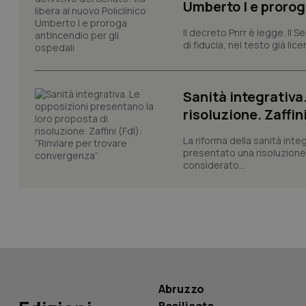
Umberto I e prorog
Il decreto Pnrr è legge. Il 
__Secure-YNID
di fiducia, nel testo già lic
Sanità integrativa
YSC
risoluzione. Zaffin
__Secure-
La riforma della sanità int
ROLLOUT_TOKEN
presentato una risoluzione c
considerato...
tracking-sites-
ironfish-tracking-
named-enable
Abruzzo