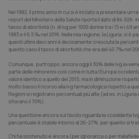
Nel 1982, il primo anno in cui si è iniziato a presentare un r
report del Ministero della Salute riporta il dato di 84.926: in
tasso di abortività (n. di Ivg per 1000 donne tra i 15 e i 4
1983 e il 6.5 ‰ nel 2016. Nella mia regione, la Liguria, si 
questi ultimi dieci anni è decisamente cresciuta la perce
questo caso il tasso di abortività che era del 40.7‰ nel 20
Comunque, purtroppo, ancora oggi il 30% delle Ivg avviene 
parte delle minorenni così come in tutta l’Europa occidentale
valore identico a quello del 2015, ma in diminuzione rispet
molto basso il ricorso alla Ivg farmacologica rispetto a quel
Regioni si registrano percentuali più alte (ad es. in Liguri
sfiorano il 70%).
Una questione ancora sul tavolo riguarda le cosiddette I
percentuale è stabile intorno al 26-27%, per quanto si tratt
Chi ha sostenuto e ancora (per ignoranza o per malafede) s