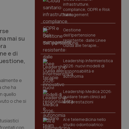
infrastrutture,
compliance, GDPR e Risk
management
erse
Gestione
dell'Ipertensione
ma mai su
resistente: dalle Linee
ora
Guida alle terapie
innovative
ne e di
questione,
Leadership Infermieristica
2026: nuovi modelli di
responsabilità e
autonomia
onalmente e
a che ha
Leadership Medica 2026:
in quello
guidare team clinici ad
ovuto o che si
alte prestazioni
AI e telemedicina nello
tusiastici
studio odontoiatrico:
frontati con