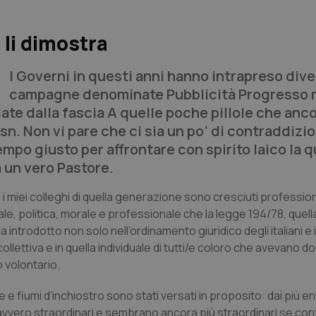
 li dimostra
I Governi in questi anni hanno intrapreso div
campagne denominate Pubblicità Progresso 
ate dalla fascia A quelle poche pillole che anc
n. Non vi pare che ci sia un po’ di contraddizio
tempo giusto per affrontare con spirito laico la 
 un vero Pastore.
 i miei colleghi di quella generazione sono cresciuti professi
 politica, morale e professionale che la legge 194/78, quell
ha introdotto non solo nell’ordinamento giuridico degli italiani e 
llettiva e in quella individuale di tutti/e coloro che avevano d
 volontario.
e fiumi d’inchiostro sono stati versati in proposito: dai più en
i davvero straordinari e sembrano ancora più straordinari se con