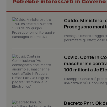
Potrebbe interessarti in Govern
_ga
Caldo. Ministero: 
Proseguono monit
Prosegue il monitoraggio de
per limitare gli effetti dell
PHPSESSID
Covid. Conte in 
mascherine contraf
100 milioni a Jc El
_ga_KM60CM4NPH
Giuseppe Conte si è presen
una carta in più. E non una
Nome
Nome
VISITOR_INFO1_LIV
Decreto Pnrr. Ok de
_ga_0VMQEQKQ1N