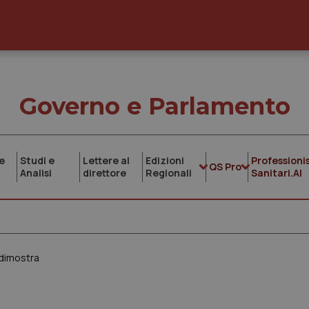
Governo e Parlamento
e
Studi e
Lettere al
Edizioni
Professionis
QS Pro
Analisi
direttore
Regionali
Sanitari.AI
 dimostra