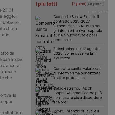
I più letti
[7 giorni]
[30 giorni]
 2016 il
a legge. Il
Comparto Sanità. Firmato il
contratto 2025-2027.
l 16.9‰ nel
Aumenti fino a 240 euro per
nto che in
gli infermieri, arriva il capitolo
he in
sull'IA e nuove tutele per il
personale
Eclissi solare del 12 agosto
borto da
2026, come osservarla in
sicurezza
e pari a 3.1‰,
he è ancora
Contratto sanità, valorizzati
 in alcune
gli infermieri ma penalizzate
nte che
le altre professioni
Caldo estremo, FADOI:
“Sopra i 40 gradi il corpo può
rtiva: la
non riuscire più a disperdere
europei.
il calore”
Covid. Il silenzio di Fauci e il
so all’aborto