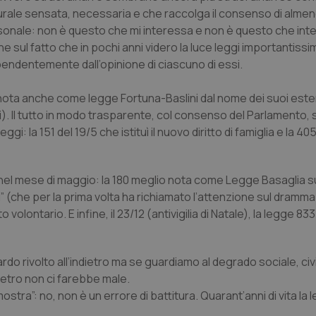
tturale sensata, necessaria e che raccolga il consenso di almen
rsonale: non è questo che mi interessa e non è questo che int
ne sul fatto che in pochi anni videro la luce leggi importantiss
ipendentemente dall’opinione di ciascuno di essi.
, nota anche come legge Fortuna-Baslini dal nome dei suoi este
i). Il tutto in modo trasparente, col consenso del Parlamento, 
gi: la 151 del 19/5 che istituì il nuovo diritto di famiglia e la 40
te nel mese di maggio: la 180 meglio nota come Legge Basaglia s
i” (che per la prima volta ha richiamato l’attenzione sul dramma
olontario. E infine, il 23/12 (antivigilia di Natale), la legge 833
do rivolto all’indietro ma se guardiamo al degrado sociale, civi
dietro non ci farebbe male.
mostra”: no, non è un errore di battitura. Quarant’anni di vita la l