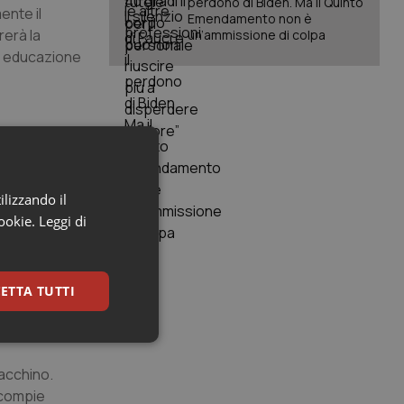
perdono di Biden. Ma il Quinto
ente il
Emendamento non è
rerà la
un’ammissione di colpa
di educazione
n compenso
i pare che ci
la questione,
ilizzando il
cookie.
Leggi di
postolica
orza,
ETTA TUTTI
truggere
keting
tacchino.
 compie