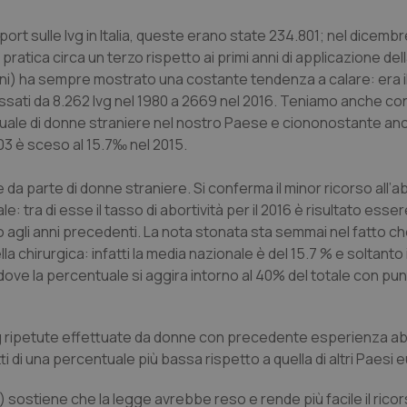
eport sulle Ivg in Italia, queste erano state 234.801; nel dicembre
 pratica circa un terzo rispetto ai primi anni di applicazione dell
9 anni) ha sempre mostrato una costante tendenza a calare: era i
è passati da 8.262 Ivg nel 1980 a 2669 nel 2016. Teniamo anche co
ntuale di donne straniere nel nostro Paese e ciononostante anc
03 è sceso al 15.7‰ nel 2015.
da parte di donne straniere. Si conferma il minor ricorso all’a
: tra di esse il tasso di abortività per il 2016 è risultato esser
to agli anni precedenti. La nota stonata sta semmai nel fatto c
la chirurgica: infatti la media nazionale è del 15.7 % e soltanto
a dove la percentuale si aggira intorno al 40% del totale con pu
vg ripetute effettuate da donne con precedente esperienza abo
i di una percentuale più bassa rispetto a quella di altri Paesi 
ostiene che la legge avrebbe reso e rende più facile il ricor