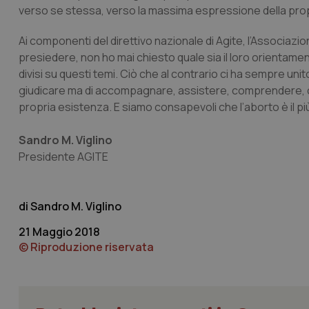
verso se stessa, verso la massima espressione della propria
Ai componenti del direttivo nazionale di Agite, l’Associazione
presiedere, non ho mai chiesto quale sia il loro orientame
divisi su questi temi. Ciò che al contrario ci ha sempre uni
I cookie necessari con
giudicare ma di accompagnare, assistere, comprendere, con
e l'accesso alle aree 
propria esistenza. E siamo consapevoli che l’aborto è il più 
Nome
VISITOR_PRIVACY_
Sandro M. Viglino
Presidente AGITE
CookieScriptConse
Sandro M. Viglino
21 Maggio 2018
© Riproduzione riservata
tracking-sites-ironf
tracking-enable
tracking-sites-ironf
session-id