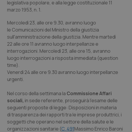
legislativa popolare, e alla legge costituzionale 11
Calabria
Asma & BPCO
marzo 1953, n. 1.
Campania
Car-T
Mercoledì 23, alle ore 9.30, avranno luogo
le Comunicazioni del Ministro della giustizia
Emilia-Romagna
Colesterolo & coronaropatie
sull'amministrazione della giustizia. Mentre martedì
22 alle ore 11 avranno luogo interpellanze e
Friuli Venezia Giulia
Dermatite Atopica
interrogazioni. Mercoledì 23, alle ore 15, avranno
luogo interrogazioni a risposta immediata (question
time).
Lazio
Diabete & glucometri
Venerdì 24 alle ore 9.30 avranno luogo interpellanze
urgenti.
Liguria
Disturbi dell’umore
Nel corso della settimana la
Commissione Affari
Lombardia
Dolore
sociali,
in sede referente, proseguirà l'esame delle
seguenti proposte di legge: Disposizioni in materia
Marche
Donna & Salute
di trasparenza dei rapporti tra le imprese produttrici, i
soggetti che operano nel settore della salute e le
Molise
Epatiti
organizzazioni sanitarie (
C. 491
Massimo Enrico Baroni