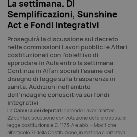
La settimana. Dl
Semplificazioni, Sunshine
Scienza e Farmaci
Act e Fondi integrativi
Studi e Analisi
Proseguirà la discussione sul decreto
Lettere al direttore
nelle commissioni Lavori pubblici e Affari
costituzionali con l’obiettivo di
Edizioni Regionali
approdare in Aula entro la settimana.
Continua in Affari sociali l’esame del
QS Pro
disegno di legge sulla trasparenza in
sanità. Audizioni nell’ambito
Professionisti Sanitari.AI
dell’indagine conoscitiva sui fondi
integrativi
Abruzzo
QS Pro Gold
La
Camera dei deputati
riprende i lavori martedì
22 con la discussione con votazione della proposta di
QS Club
Newsletter
legge costituzionale C. 1173-A e abb. – Modifiche
Basilicata
Artrite & artrosi
all'articolo 71 della Costituzione, in materia di iniziativa