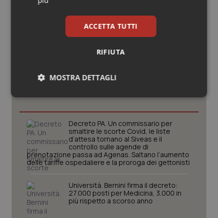
ACCETTA TUTTI
RIFIUTA
Potrebbe interessarti in
MOSTRA DETTAGLI
Governo e Parlamento
Necessari
Statistici
Marketing
Decreto PA. Un commissario per
smaltire le scorte Covid, le liste
d’attesa tornano al Siveas e il
controllo sulle agende di
prenotazione passa ad Agenas. Saltano l’aumento
delle tariffe ospedaliere e la proroga dei gettonisti
Necessari
Statistici
Marketing
Università. Bernini firma il decreto:
I cookie necessari contribuiscono a rendere fruibile il
27.000 posti per Medicina, 3.000 in
sito web abilitandone funzionalità di base quali la
più rispetto a scorso anno
navigazione sulle pagine e l'accesso alle aree
protette del sito. Il sito web non è in grado di
funzionare correttamente senza questi cookie.