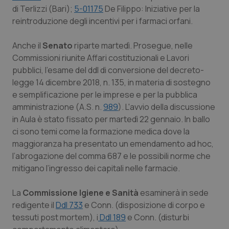
Valle D’Aosta
Oncodermatologia
di Terlizzi (Bari);
5-01175
De Filippo: Iniziative per la
reintroduzione degli incentivi per i farmaci orfani.
Veneto
Oncoematologia
Anche il
Senato
riparte martedì. Prosegue, nelle
Oncologia & Nutrizione
Commissioni riunite Affari costituzionali e Lavori
pubblici, l'esame del ddl di conversione del decreto-
Psoriasi & pelle
legge 14 dicembre 2018, n. 135, in materia di sostegno
e semplificazione per le imprese e per la pubblica
amministrazione (A.S. n.
989
). L'avvio della discussione
Quotidiano Cardiologia
in Aula è stato fissato per martedì 22 gennaio. In ballo
ci sono temi come la formazione medica dove la
Quotidiano Chirurgia
maggioranza ha presentato un emendamento ad hoc,
l’abrogazione del comma 687 e le possibili norme che
Quotidiano Oncologia
mitigano l’ingresso dei capitali nelle farmacie.
Quotidiano Pediatria
La
Commissione Igiene e Sanità
esaminerà in sede
redigente il
Ddl 733
e Conn. (disposizione di corpo e
Rene & patologie urogenitali
tessuti post mortem), i
Ddl 189
e Conn. (disturbi