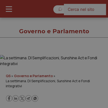
Sabato 8 Agosto 2026
Governo e Parlamento
Governo e Parlamento
Cronache
QS
»
Governo e Parlamento
»
La settimana. Dl Semplificazioni, Sunshine Act e Fondi
Governo e Parlamento
integrativi
Regioni e Asl
Lavoro e Professioni