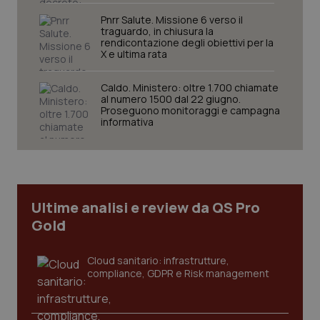
Nome
Fornitore
/
Dominio
Scaden
Pnrr Salute. Missione 6 verso il
traguardo, in chiusura la
VISITOR_PRIVACY_METADATA
5 mesi
YouTube
rendicontazione degli obiettivi per la
settim
.youtube.com
X e ultima rata
Caldo. Ministero: oltre 1.700 chiamate
al numero 1500 dal 22 giugno.
Proseguono monitoraggi e campagna
informativa
Ultime analisi e review da QS Pro
Gold
Cloud sanitario: infrastrutture,
CookieScriptConsent
5 mesi
CookieScript
compliance, GDPR e Risk management
settim
www.quotidianosanita.it