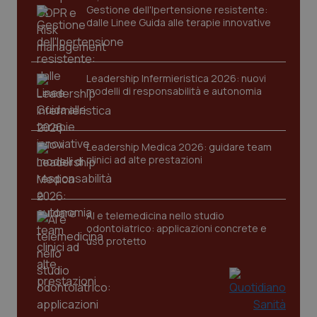
Gestione dell'Ipertensione resistente:
dalle Linee Guida alle terapie innovative
Leadership Infermieristica 2026: nuovi
modelli di responsabilità e autonomia
tracking-sites-ironfish-
www.quotidianosanita.it
4
tracking-enable
settim
Leadership Medica 2026: guidare team
2 gior
clinici ad alte prestazioni
tracking-sites-ironfish-
www.quotidianosanita.it
4
AI e telemedicina nello studio
session-id
settim
odontoiatrico: applicazioni concrete e
2 gior
uso protetto
_ga
1 anno
Google LLC
mes
.quotidianosanita.it