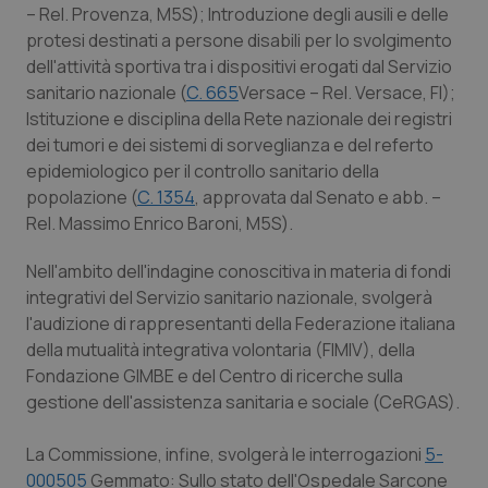
– Rel. Provenza, M5S); Introduzione degli ausili e delle
Piemonte
HIV
protesi destinati a persone disabili per lo svolgimento
dell'attività sportiva tra i dispositivi erogati dal Servizio
sanitario nazionale (
C. 665
Versace – Rel. Versace, FI);
Provincia Autonoma di Bolzano
Infezioni & Febbre
Istituzione e disciplina della Rete nazionale dei registri
dei tumori e dei sistemi di sorveglianza e del referto
Provincia Autonoma di Trento
Ipertensione & Scompenso
epidemiologico per il controllo sanitario della
popolazione (
C. 1354
, approvata dal Senato e abb. –
Puglia
Malattie rare
Rel. Massimo Enrico Baroni, M5S).
Sardegna
Malattia di Crohn & Rettocolite Ulcerosa
Nell'ambito dell'indagine conoscitiva in materia di fondi
integrativi del Servizio sanitario nazionale, svolgerà
Sicilia
Neuroscienze & patologie neurodegenerative
l'audizione di rappresentanti della Federazione italiana
della mutualità integrativa volontaria (FIMIV), della
Fondazione GIMBE e del Centro di ricerche sulla
Toscana
Obesità
gestione dell'assistenza sanitaria e sociale (CeRGAS).
Umbria
Oftalmologia
La Commissione, infine, svolgerà le interrogazioni
5-
000505
Gemmato: Sullo stato dell'Ospedale Sarcone