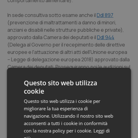
comportamento alimentare).
Salute orale & impianti
In sede consultiva sotto esame anche il
Ddl 897
(prevenzione di maltrattamenti a danno di minori,
Sangue & coagulazione
anziani e disabili nelle strutture pubbliche e private),
approvato dalla Camera dei deputati e il
Ddl 944
Tiroide
(Delega al Governo per il recepimento delle direttive
europee e l'attuazione di altri atti dell'Unione europea
Tumore al seno
– Legge di delegazione europea 2018) approvato dalla
Camera dei deputati. Proseguiranno poi le audizioni sul
Tumore ovarico
Ddl 867
(sicurezza esercenti professioni sanitarie).
Questo sito web utilizza
Tumori del Polmone & Testa Collo
cookie
L.F.
Questo sito web utilizza i cookie per
Tumori gastrointestinali
migliorare la tua esperienza di
navigazione. Utilizzando il nostro sito web
L.F.
Ulcera & Reflusso
acconsenti a tutti i cookie in conformità
19 Gennaio 2019
con la nostra policy per i cookie.
Leggi di
Vaccini
© Riproduzione riservata
più