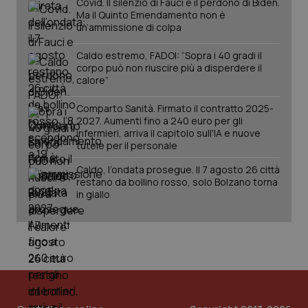
Covid. Il silenzio di Fauci e il perdono di Biden.
PHPSESSID
Sessio
PHP.net
Ma il Quinto Emendamento non è
www.quotidianosanita.it
un’ammissione di colpa
Caldo estremo, FADOI: “Sopra i 40 gradi il
corpo può non riuscire più a disperdere il
calore”
Comparto Sanità. Firmato il contratto 2025-
2027. Aumenti fino a 240 euro per gli
infermieri, arriva il capitolo sull'IA e nuove
tutele per il personale
Caldo, l’ondata prosegue. Il 7 agosto 26 città
restano da bollino rosso, solo Bolzano torna
in giallo
_ga_KM60CM4NPH
.quotidianosanita.it
1 anno
mes