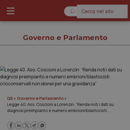
Domenica 9 Agosto 2026
Governo e Parlamento
Governo e Parlamento
Cronache
Governo e Parlamento
QS
»
Governo e Parlamento
»
Legge 40. Ass. Coscioni a Lorenzin: “Renda noti i dati su
diagnosi preimpianto e numero embrioni/blastocisti
Regioni e Asl
crioconservati non idonei per una gravidanza”
Lavoro e Professioni