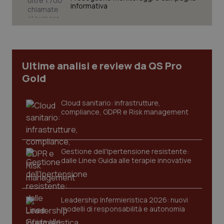
informativa
Ultime analisi e review da QS Pro
Gold
Cloud sanitario: infrastrutture,
compliance, GDPR e Risk management
CookieScriptConsent
5 mesi
CookieScript
Gestione dell'Ipertensione resistente:
settim
www.quotidianosanita.it
dalle Linee Guida alle terapie innovative
Leadership Infermieristica 2026: nuovi
modelli di responsabilità e autonomia