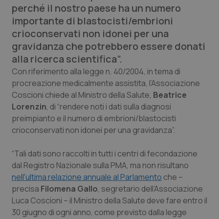
perché il nostro paese ha un numero
Calabria
Asma & BPCO
importante di blastocisti/embrioni
crioconservati non idonei per una
Campania
Car-T
gravidanza che potrebbero essere donati
alla ricerca scientifica”.
Emilia-Romagna
Colesterolo & coronaropatie
Con riferimento alla legge n. 40/2004, in tema di
procreazione medicalmente assistita, l’Associazione
Friuli Venezia Giulia
Dermatite Atopica
Coscioni chiede al Ministro della Salute,
Beatrice
Lorenzin
, di “rendere noti i dati sulla diagnosi
Lazio
Diabete & glucometri
preimpianto e il numero di embrioni/blastocisti
crioconservati non idonei per una gravidanza”.
Liguria
Disturbi dell’umore
“Tali dati sono raccolti in tutti i centri di fecondazione
Lombardia
Dolore
dal Registro Nazionale sulla PMA, ma non risultano
nell'ultima relazione annuale al Parlamento
che –
Marche
Donna & Salute
precisa
Filomena Gallo
, segretario dell’Associazione
Luca Coscioni – il Ministro della Salute deve fare entro il
Molise
Epatiti
30 giugno di ogni anno, come previsto dalla legge