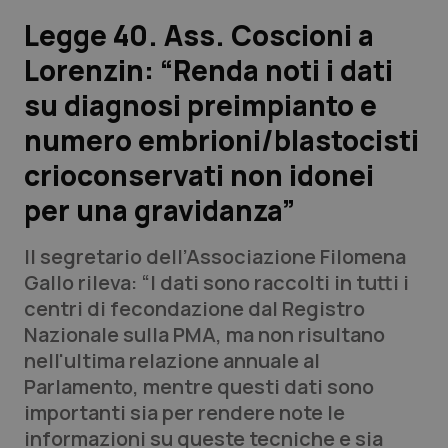
Legge 40. Ass. Coscioni a
Scienza e Farmaci
Lorenzin: “Renda noti i dati
su diagnosi preimpianto e
Studi e Analisi
numero embrioni/blastocisti
Lettere al direttore
crioconservati non idonei
Edizioni Regionali
per una gravidanza”
QS Pro
Il segretario dell’Associazione Filomena
Gallo rileva: “I dati sono raccolti in tutti i
Professionisti Sanitari.AI
centri di fecondazione dal Registro
Nazionale sulla PMA, ma non risultano
nell'ultima relazione annuale al
Abruzzo
QS Pro Gold
Parlamento, mentre questi dati sono
QS Club
Newsletter
importanti sia per rendere note le
Basilicata
Artrite & artrosi
informazioni su queste tecniche e sia