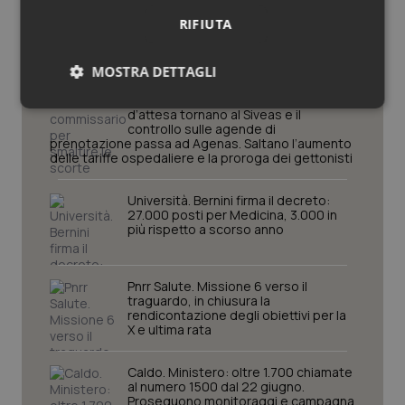
Governo e Parlamento
RIFIUTA
MOSTRA DETTAGLI
Decreto PA. Un commissario per
smaltire le scorte Covid, le liste
Necessari
Statistici
Marketing
d’attesa tornano al Siveas e il
controllo sulle agende di
prenotazione passa ad Agenas. Saltano l’aumento
delle tariffe ospedaliere e la proroga dei gettonisti
Università. Bernini firma il decreto:
27.000 posti per Medicina, 3.000 in
più rispetto a scorso anno
Necessari
Statistici
Marketing
I cookie necessari contribuiscono a rendere fruibile il
Pnrr Salute. Missione 6 verso il
sito web abilitandone funzionalità di base quali la
traguardo, in chiusura la
navigazione sulle pagine e l'accesso alle aree
rendicontazione degli obiettivi per la
protette del sito. Il sito web non è in grado di
X e ultima rata
funzionare correttamente senza questi cookie.
Nome
Fornitore
/
Dominio
Scaden
Caldo. Ministero: oltre 1.700 chiamate
VISITOR_PRIVACY_METADATA
5 mesi
YouTube
al numero 1500 dal 22 giugno.
settim
.youtube.com
Proseguono monitoraggi e campagna