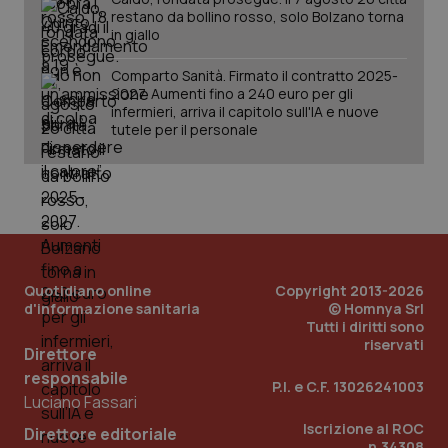
restano da bollino rosso, solo Bolzano torna
in giallo
Comparto Sanità. Firmato il contratto 2025-
2027. Aumenti fino a 240 euro per gli
infermieri, arriva il capitolo sull'IA e nuove
tutele per il personale
Quotidiano online
Copyright 2013-2026
_ga_KM60CM4NPH
.quotidianosanita.it
1 anno
d'informazione sanitaria
© Homnya Srl
mes
Tutti i diritti sono
riservati
Direttore
responsabile
P.I. e C.F. 13026241003
Luciano Fassari
Iscrizione al ROC
Direttore editoriale
n.34308