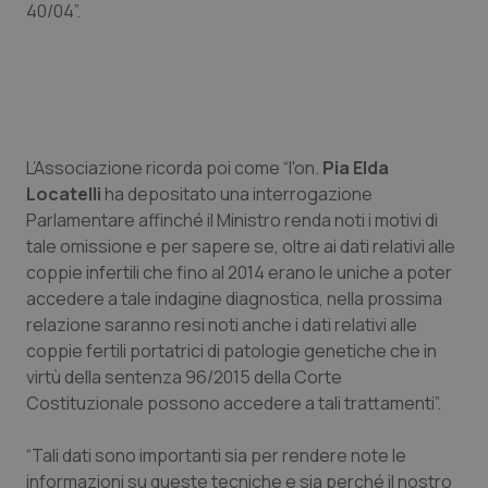
40/04”.
Piemonte
HIV
Provincia Autonoma di Bolzano
Infezioni & Febbre
Provincia Autonoma di Trento
Ipertensione & Scompenso
L’Associazione ricorda poi come “l'on.
Pia Elda
Locatelli
ha depositato una interrogazione
Puglia
Malattie rare
Parlamentare affinché il Ministro renda noti i motivi di
tale omissione e per sapere se, oltre ai dati relativi alle
Sardegna
Malattia di Crohn & Rettocolite Ulcerosa
coppie infertili che fino al 2014 erano le uniche a poter
accedere a tale indagine diagnostica, nella prossima
Sicilia
Neuroscienze & patologie neurodegenerative
relazione saranno resi noti anche i dati relativi alle
coppie fertili portatrici di patologie genetiche che in
virtù della sentenza 96/2015 della Corte
Toscana
Obesità
Costituzionale possono accedere a tali trattamenti”.
Umbria
Oftalmologia
“Tali dati sono importanti sia per rendere note le
informazioni su queste tecniche e sia perché il nostro