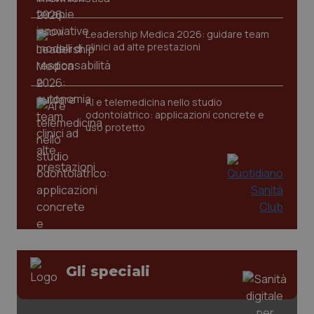
Leadership Medica 2026: guidare team
clinici ad alte prestazioni
tracking-sites-ironfish-
www.quotidianosanita.it
4
tracking-enable
settim
2 gior
AI e telemedicina nello studio
odontoiatrico: applicazioni concrete e
uso protetto
tracking-sites-ironfish-
www.quotidianosanita.it
4
session-id
settim
2 gior
_ga
1 anno
Google LLC
mes
.quotidianosanita.it
Gli speciali