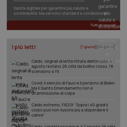
Sanità digitale per garantire più salute e
sostenibilità. Ma servono standard e condivisione
Tutti gli speciali
I più letti
[7 giorni]
[30 giorni]
Caldo, segnali di lenta ritirata dell'ondata: il 7
agosto restano 26 città da bollino rosso, l'8
scendono a 19
Covid. Il silenzio di Fauci e il perdono di Biden.
Ma il Quinto Emendamento non è
un’ammissione di colpa
Caldo estremo, FADOI: “Sopra i 40 gradi il
PHPSESSID
corpo può non riuscire più a disperdere il
Sessio
PHP.net
www.quotidianosanita.it
calore”
Caldo, l’ondata prosegue. Il 7 agosto 26 città