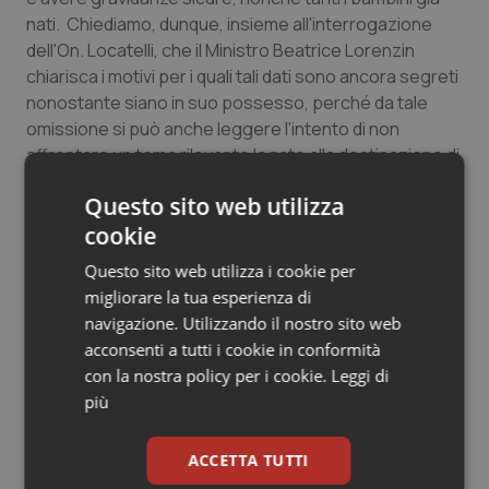
nati. Chiediamo, dunque, insieme all'interrogazione
Salute orale & impianti
dell'On. Locatelli, che il Ministro Beatrice Lorenzin
chiarisca i motivi per i quali tali dati sono ancora segreti
Sangue & coagulazione
nonostante siano in suo possesso, perché da tale
omissione si può anche leggere l'intento di non
Tiroide
affrontare un tema rilevante legato alla destinazione di
tale categoria di embrioni e l'evolvere della ricerca
Tumore al seno
Questo sito web utilizza
anche in questo settore”.
cookie
Tumore ovarico
Questo sito web utilizza i cookie per
27 Gennaio 2017
migliorare la tua esperienza di
© Riproduzione riservata
Tumori del Polmone & Testa Collo
navigazione. Utilizzando il nostro sito web
acconsenti a tutti i cookie in conformità
Tumori gastrointestinali
con la nostra policy per i cookie.
Leggi di
più
Ulcera & Reflusso
ACCETTA TUTTI
Vaccini
Potrebbe interessarti in