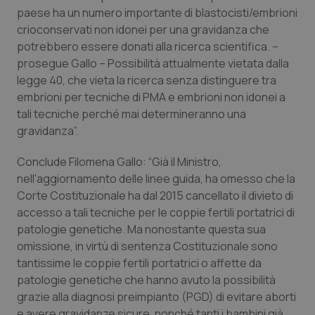
Valle D’Aosta
Oncodermatologia
paese ha un numero importante di blastocisti/embrioni
crioconservati non idonei per una gravidanza che
Veneto
Oncoematologia
potrebbero essere donati alla ricerca scientifica. –
prosegue Gallo – Possibilità attualmente vietata dalla
Oncologia & Nutrizione
legge 40, che vieta la ricerca senza distinguere tra
embrioni per tecniche di PMA e embrioni non idonei a
Psoriasi & pelle
tali tecniche perché mai determineranno una
gravidanza”.
Quotidiano Cardiologia
Conclude Filomena Gallo: “Già il Ministro,
nell'aggiornamento delle linee guida, ha omesso che la
Quotidiano Chirurgia
Corte Costituzionale ha dal 2015 cancellato il divieto di
accesso a tali tecniche per le coppie fertili portatrici di
Quotidiano Oncologia
patologie genetiche. Ma nonostante questa sua
omissione, in virtù di sentenza Costituzionale sono
Quotidiano Pediatria
tantissime le coppie fertili portatrici o affette da
patologie genetiche che hanno avuto la possibilità
Rene & patologie urogenitali
grazie alla diagnosi preimpianto (PGD) di evitare aborti
e avere gravidanze sicure, nonché tanti i bambini già