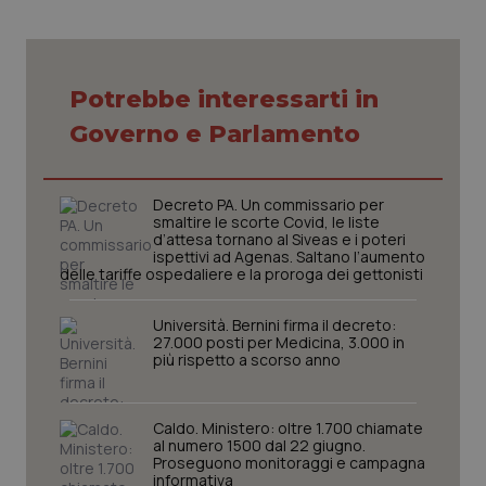
Potrebbe interessarti in
Necessari
Statistici
Marketing
Governo e Parlamento
I cookie necessari contribuiscono a rendere fruibile il
sito web abilitandone funzionalità di base quali la
navigazione sulle pagine e l'accesso alle aree
protette del sito. Il sito web non è in grado di
funzionare correttamente senza questi cookie.
Decreto PA. Un commissario per
smaltire le scorte Covid, le liste
Nome
Fornitore
/
Dominio
Scaden
d’attesa tornano al Siveas e i poteri
ispettivi ad Agenas. Saltano l’aumento
VISITOR_PRIVACY_METADATA
5 mesi
YouTube
delle tariffe ospedaliere e la proroga dei gettonisti
settim
.youtube.com
Università. Bernini firma il decreto:
27.000 posti per Medicina, 3.000 in
più rispetto a scorso anno
Caldo. Ministero: oltre 1.700 chiamate
al numero 1500 dal 22 giugno.
Proseguono monitoraggi e campagna
informativa