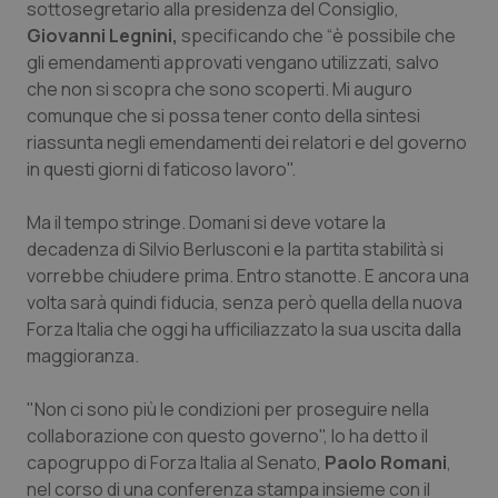
Valle D’Aosta
Oncodermatologia
sottosegretario alla presidenza del Consiglio,
Giovanni Legnini,
specificando che “è possibile che
Veneto
Oncoematologia
gli emendamenti approvati vengano utilizzati, salvo
che non si scopra che sono scoperti. Mi auguro
comunque che si possa tener conto della sintesi
Oncologia & Nutrizione
riassunta negli emendamenti dei relatori e del governo
in questi giorni di faticoso lavoro".
Psoriasi & pelle
Ma il tempo stringe. Domani si deve votare la
Quotidiano Cardiologia
decadenza di Silvio Berlusconi e la partita stabilità si
vorrebbe chiudere prima. Entro stanotte. E ancora una
Quotidiano Chirurgia
volta sarà quindi fiducia, senza però quella della nuova
Forza Italia che oggi ha ufficiliazzato la sua uscita dalla
Quotidiano Oncologia
maggioranza.
Quotidiano Pediatria
"Non ci sono più le condizioni per proseguire nella
collaborazione con questo governo", lo ha detto il
capogruppo di Forza Italia al Senato,
Paolo Romani
,
Rene & patologie urogenitali
nel corso di una conferenza stampa insieme con il