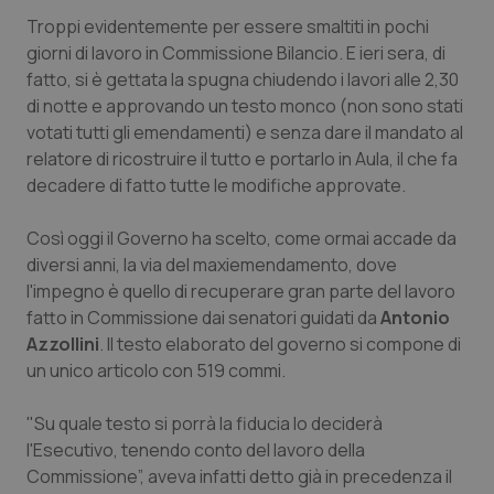
Troppi evidentemente per essere smaltiti in pochi
Piemonte
HIV
giorni di lavoro in Commissione Bilancio. E ieri sera, di
fatto, si è gettata la spugna chiudendo i lavori alle 2,30
Provincia Autonoma di Bolzano
Infezioni & Febbre
di notte e approvando un testo monco (non sono stati
votati tutti gli emendamenti) e senza dare il mandato al
Provincia Autonoma di Trento
Ipertensione & Scompenso
relatore di ricostruire il tutto e portarlo in Aula, il che fa
decadere di fatto tutte le modifiche approvate.
Puglia
Malattie rare
Così oggi il Governo ha scelto, come ormai accade da
diversi anni, la via del maxiemendamento, dove
Sardegna
Malattia di Crohn & Rettocolite Ulcerosa
l'impegno è quello di recuperare gran parte del lavoro
fatto in Commissione dai senatori guidati da
Antonio
Sicilia
Neuroscienze & patologie neurodegenerative
Azzollini
. Il testo elaborato del governo si compone di
un unico articolo con 519 commi.
Toscana
Obesità
"Su quale testo si porrà la fiducia lo deciderà
Umbria
Oftalmologia
l'Esecutivo, tenendo conto del lavoro della
Commissione”, aveva infatti detto già in precedenza il