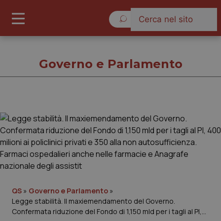
Venerdì 7 Agosto 2026
Governo e Parlamento
Governo e Parlamento
Cronache
Governo e Parlamento
QS
»
Governo e Parlamento
»
Regioni e Asl
Legge stabilità. Il maxiemendamento del Governo.
Confermata riduzione del Fondo di 1,150 mld per i tagli al PI,
Lavoro e Professioni