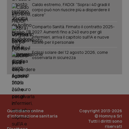
Caldo estremo, FADOI: “Sopra i 40 gradi il
corpo può non riuscire più a disperdere il
calore”
Comparto Sanità. Firmato il contratto 2025-
2027. Aumenti fino a 240 euro per gli
_ga_KM60CM4NPH
.quotidianosanita.it
1 anno
infermieri, arriva il capitolo sull'IA e nuove
mes
tutele per il personale
Eclissi solare del 12 agosto 2026, come
osservarla in sicurezza
Fornitore
/
Nome
Scadenza
Descrizion
Dominio
Nome
Fornitore
/
Dominio
Scadenza
Des
_ga_0VMQEQKQ1N
.quotidianosanita.it
1 anno 1
Questo
mese
cookie
VISITOR_INFO1_LIVE
5 mesi 4
Que
Google LLC
Quotidiano online
Copyright 2013-2026
viene
settimane
imp
.youtube.com
d'informazione sanitaria
© Homnya Srl
utilizzato
You
Tutti i diritti sono
da Google
ten
Analytics
pre
riservati
per