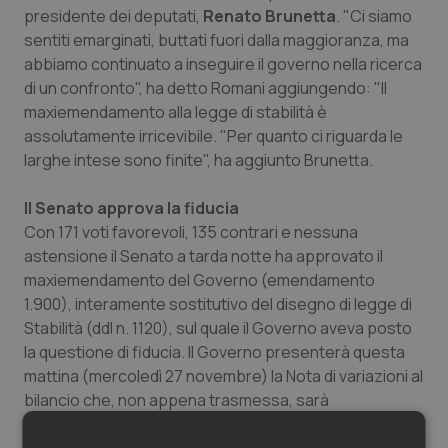
presidente dei deputati,
Renato Brunetta
. "Ci siamo
Salute orale & impianti
sentiti emarginati, buttati fuori dalla maggioranza, ma
abbiamo continuato a inseguire il governo nella ricerca
Sangue & coagulazione
di un confronto", ha detto Romani aggiungendo: "Il
maxiemendamento alla legge di stabilità è
Tiroide
assolutamente irricevibile. "Per quanto ci riguarda le
larghe intese sono finite", ha aggiunto Brunetta.
Tumore al seno
Il Senato approva la fiducia
Tumore ovarico
Con 171 voti favorevoli, 135 contrari e nessuna
astensione il Senato a tarda notte ha approvato il
maxiemendamento del Governo (emendamento
Tumori del Polmone & Testa Collo
1.900), interamente sostitutivo del disegno di legge di
Stabilità (ddl n. 1120), sul quale il Governo aveva posto
Tumori gastrointestinali
la questione di fiducia. Il Governo presenterà questa
mattina (mercoledì 27 novembre) la Nota di variazioni al
Ulcera & Reflusso
bilancio che, non appena trasmessa, sarà
immediatamente deferita alla Commissione Bilancio; la
Vaccini