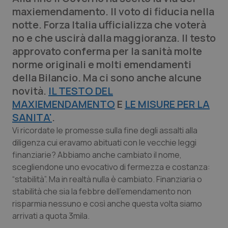
Calabria
Asma & BPCO
maxiemendamento. Il voto di fiducia nella
notte. Forza Italia ufficializza che voterà
Campania
Car-T
no e che uscirà dalla maggioranza. Il testo
approvato conferma per la sanità molte
Emilia-Romagna
Colesterolo & coronaropatie
norme originali e molti emendamenti
della Bilancio. Ma ci sono anche alcune
Friuli Venezia Giulia
Dermatite Atopica
novità.
IL TESTO DEL
MAXIEMENDAMENTO
E
LE MISURE PER LA
Lazio
Diabete & glucometri
SANITA'
.
Vi ricordate le promesse sulla fine degli assalti alla
Liguria
Disturbi dell’umore
diligenza cui eravamo abituati con le vecchie leggi
finanziarie? Abbiamo anche cambiato il nome,
Lombardia
Dolore
scegliendone uno evocativo di fermezza e costanza:
“stabilità”. Ma in realtà nulla è cambiato. Finanziaria o
stabilità che sia la febbre dell’emendamento non
Marche
Donna & Salute
risparmia nessuno e così anche questa volta siamo
arrivati a quota 3mila.
Molise
Epatiti