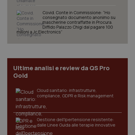
Covid. Conte in Commissione: “Ho
consegnato documento anonimo su
mascherine contraffatte in Procura.
Diffido Palazzo Chigi dal pagare 100
milioni a Jc Electronics”
CookieScriptConsent
5 mesi
CookieScript
settim
www.quotidianosanita.it
Ultime analisi e review da QS Pro
Gold
Cloud sanitario: infrastrutture,
compliance, GDPR e Risk management
tracking-sites-ironfish-
www.quotidianosanita.it
4
tracking-enable
settim
Gestione dell'Ipertensione resistente:
2 gior
dalle Linee Guida alle terapie innovative