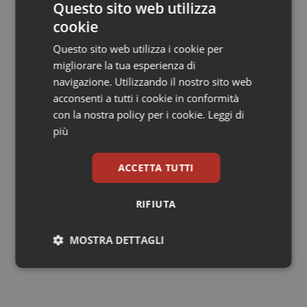
Nota sarà successivamente votata dall'Assemblea
Questo sito web utilizza
nella seduta convocata per le ore 9 di mercoledì 27
cookie
novembre, in cui si procederà quindi alla votazione
finale del disegno di legge di bilancio (ddl n. 1121), con la
Questo sito web utilizza i cookie per
presenza del numero legale.
migliorare la tua esperienza di
navigazione. Utilizzando il nostro sito web
acconsenti a tutti i cookie in conformità
Per le norme sanitarie del maxiemendamento vedi
con la nostra policy per i cookie.
Leggi di
articolo a parte.
più
ACCETTA TUTTI
Legge di stabilità. Tutte le norme sulla sanità nel
maxiemendamento del Governo
RIFIUTA
MOSTRA DETTAGLI
26 Novembre 2013
© Riproduzione riservata
Necessari
Statistici
Marketing