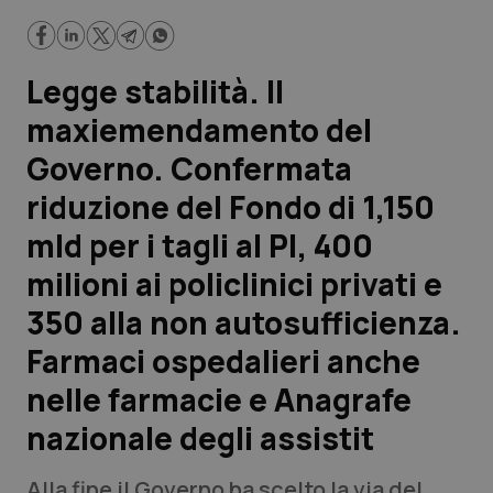
400 milioni ai policlinici privati e 350 alla non autosufficienza.
Farmaci ospedalieri anche nelle farmacie e Anagrafe
nazionale degli assistit
Scienza e Farmaci
Legge stabilità. Il
Studi e Analisi
maxiemendamento del
Governo. Confermata
Lettere al direttore
riduzione del Fondo di 1,150
Edizioni Regionali
mld per i tagli al PI, 400
milioni ai policlinici privati e
QS Pro
350 alla non autosufficienza.
Professionisti Sanitari.AI
Farmaci ospedalieri anche
nelle farmacie e Anagrafe
Abruzzo
QS Pro Gold
nazionale degli assistit
QS Club
Newsletter
Basilicata
Artrite & artrosi
Alla fine il Governo ha scelto la via del