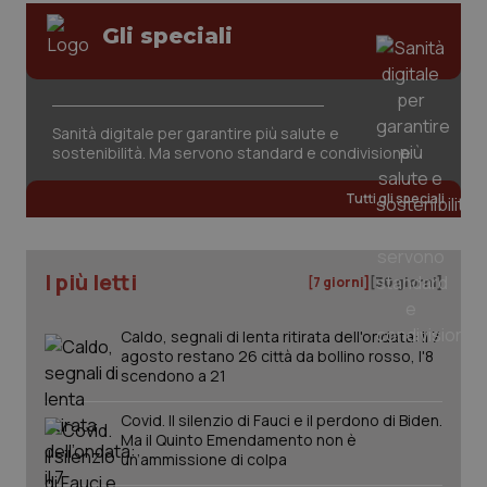
Gli speciali
Sanità digitale per garantire più salute e
sostenibilità. Ma servono standard e condivisione
Tutti gli speciali
PHPSESSID
Sessio
PHP.net
www.quotidianosanita.it
I più letti
[7 giorni]
[30 giorni]
Caldo, segnali di lenta ritirata dell'ondata: il 7
agosto restano 26 città da bollino rosso, l'8
scendono a 21
Covid. Il silenzio di Fauci e il perdono di Biden.
Ma il Quinto Emendamento non è
un’ammissione di colpa