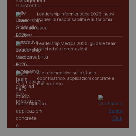
tracking-sites-ironfish-
www.quotidianosanita.it
4
Leadership Infermieristica 2026: nuovi
session-id
settim
modelli di responsabilità e autonomia
2 gior
Leadership Medica 2026: guidare team
_ga
1 anno
Google LLC
clinici ad alte prestazioni
mes
.quotidianosanita.it
AI e telemedicina nello studio
odontoiatrico: applicazioni concrete e
uso protetto