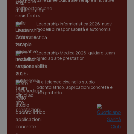
dalle Linee Guida alle terapie innovative
Nome
Fornitore
/
Dominio
Scaden
VISITOR_PRIVACY_METADATA
5 mesi
YouTube
settim
.youtube.com
Leadership Infermieristica 2026: nuovi
modelli di responsabilità e autonomia
Leadership Medica 2026: guidare team
clinici ad alte prestazioni
AI e telemedicina nello studio
odontoiatrico: applicazioni concrete e
uso protetto
CookieScriptConsent
5 mesi
CookieScript
settim
www.quotidianosanita.it