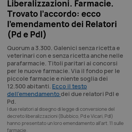
Liberalizzazioni. Farmacie.
Trovato l’accordo: ecco
Scienza e Farmaci
l’emendamento dei Relatori
Studi e Analisi
(Pd e Pdl)
Lettere al direttore
Quorum a 3.300. Galenici senza ricetta e
veterinari con e senza ricetta anche nelle
Edizioni Regionali
parafarmacie. Titoli paritari ai concorsi
per le nuove farmacie. Via il fondo per le
QS Pro
piccole farmacie e niente soglia dei
12.500 abitanti.
Ecco il testo
Professionisti Sanitari.AI
dell'emendamento
dei due relatori Pdl e
Pd.
Abruzzo
QS Pro Gold
I due relatori al disegno di legge di conversione del
decreto liberalizzazioni (Bubbico, Pd e Vicari, Pdl)
QS Club
Newsletter
Basilicata
Artrite & artrosi
hanno presentato un loro emendamento all'art. 11 sulle
farmacie.