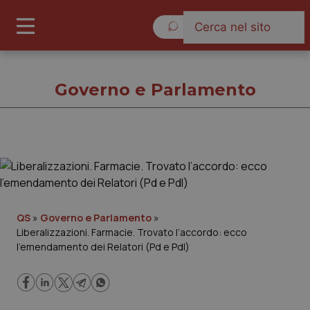
Giovedì 6 Agosto 2026
Governo e Parlamento
Governo e Parlamento
Cronache
QS
»
Governo e Parlamento
»
Liberalizzazioni. Farmacie. Trovato l’accordo: ecco
Governo e Parlamento
l’emendamento dei Relatori (Pd e Pdl)
Regioni e Asl
Lavoro e Professioni