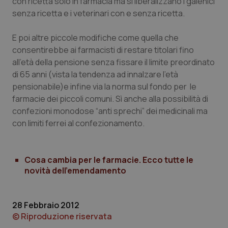
con ricetta solo in farmacia ma si liberalizzano i galenici
senza ricetta e i veterinari con e senza ricetta.
Piemonte
HIV
E poi altre piccole modifiche come quella che
Provincia Autonoma di Bolzano
Infezioni & Febbre
consentirebbe ai farmacisti di restare titolari fino
all’età della pensione senza fissare il limite preordinato
Provincia Autonoma di Trento
Ipertensione & Scompenso
di 65 anni (vista la tendenza ad innalzare l’età
pensionabile)e infine via la norma sul fondo per le
Puglia
Malattie rare
farmacie dei piccoli comuni. Sì anche alla possibilità di
confezioni monodose “anti sprechi” dei medicinali ma
con limiti ferrei al confezionamento.
Sardegna
Malattia di Crohn & Rettocolite Ulcerosa
Sicilia
Neuroscienze & patologie neurodegenerative
Cosa cambia per le farmacie. Ecco tutte le
novità dell’emendamento
Toscana
Obesità
Umbria
Oftalmologia
28 Febbraio 2012
© Riproduzione riservata