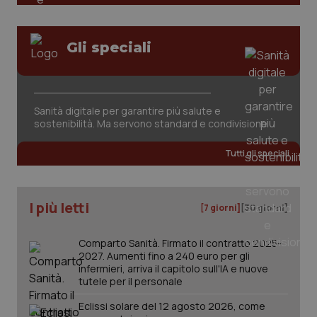
Gli speciali
Sanità digitale per garantire più salute e
tracking-sites-ironfish-
www.quotidianosanita.it
4
sostenibilità. Ma servono standard e condivisione
tracking-enable
settim
2 gior
Tutti gli speciali
tracking-sites-ironfish-
www.quotidianosanita.it
4
I più letti
[7 giorni]
[30 giorni]
session-id
settim
2 gior
Comparto Sanità. Firmato il contratto 2025-
2027. Aumenti fino a 240 euro per gli
infermieri, arriva il capitolo sull'IA e nuove
_ga
1 anno
Google LLC
tutele per il personale
mes
.quotidianosanita.it
Eclissi solare del 12 agosto 2026, come