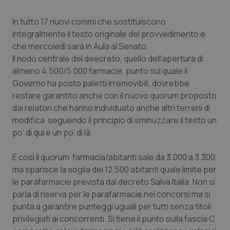
Calabria
Asma & BPCO
In tutto 17 nuovi commi che sostituiscono
integralmente il testo originale del provvedimento e
Campania
Car-T
che mercoledì sarà in Aula al Senato.
Il nodo centrale del deecreto, quello dell'apertura di
Emilia-Romagna
Colesterolo & coronaropatie
almeno 4.500/5.000 farmacie, punto sul quale il
Governo ha posto paletti irremovibili, dovrebbe
Friuli Venezia Giulia
Dermatite Atopica
restare garantito anche con il nuovo quorum proposto
dai relatori che hanno individuato anche altri terreni di
Lazio
Diabete & glucometri
modifica seguendo il principio di sminuzzare il testo un
po’ di qui e un po’ di là.
Liguria
Disturbi dell’umore
E così il quorum farmacia/abitanti sale da 3.000 a 3.300,
Lombardia
Dolore
ma sparisce la soglia dei 12.500 abitanti quale limite per
le parafarmacie prevista dal decreto Salva Italia. Non si
parla di riserva per le parafarmacie nei concorsi ma si
Marche
Donna & Salute
punta a garantire punteggi uguali per tutti senza titoli
privilegiati ai concorrenti. Si tiene il punto sulla fascia C
Molise
Epatiti