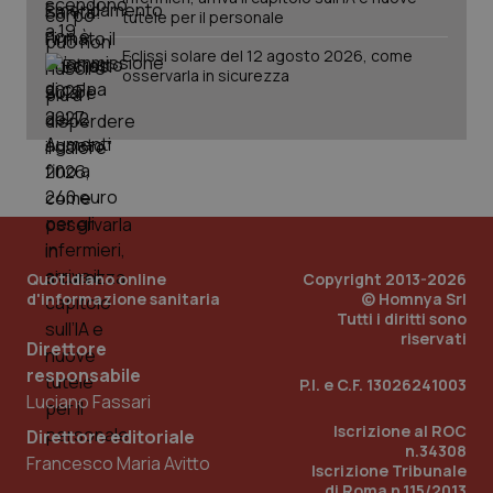
tutele per il personale
Eclissi solare del 12 agosto 2026, come
osservarla in sicurezza
Quotidiano online
Copyright 2013-2026
d'informazione sanitaria
© Homnya Srl
Tutti i diritti sono
riservati
Direttore
responsabile
P.I. e C.F. 13026241003
Luciano Fassari
PHPSESSID
Sessio
PHP.net
www.quotidianosanita.it
Iscrizione al ROC
Direttore editoriale
n.34308
Francesco Maria Avitto
Iscrizione Tribunale
di Roma n.115/2013