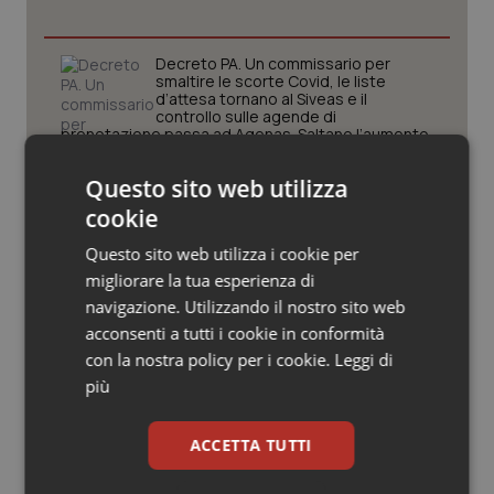
Valle D’Aosta
Oncodermatologia
Veneto
Oncoematologia
Decreto PA. Un commissario per
smaltire le scorte Covid, le liste
d’attesa tornano al Siveas e il
Oncologia & Nutrizione
controllo sulle agende di
prenotazione passa ad Agenas. Saltano l’aumento
delle tariffe ospedaliere e la proroga dei gettonisti
Psoriasi & pelle
Questo sito web utilizza
Università. Bernini firma il decreto:
cookie
27.000 posti per Medicina, 3.000 in
Quotidiano Cardiologia
più rispetto a scorso anno
Questo sito web utilizza i cookie per
migliorare la tua esperienza di
Quotidiano Chirurgia
navigazione. Utilizzando il nostro sito web
Pnrr Salute. Missione 6 verso il
traguardo, in chiusura la
acconsenti a tutti i cookie in conformità
rendicontazione degli obiettivi per la
Quotidiano Oncologia
con la nostra policy per i cookie.
Leggi di
X e ultima rata
più
Quotidiano Pediatria
Caldo. Ministero: oltre 1.700 chiamate
al numero 1500 dal 22 giugno.
ACCETTA TUTTI
Proseguono monitoraggi e campagna
Rene & patologie urogenitali
informativa