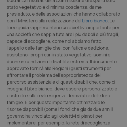
sostanza i risultati della Commissione di esperti sullo
Calabria
Asma & BPCO
stato vegetativo e di minima coscienza, da me
presieduto, e delle associazioni che hanno collaborato
Campania
Car-T
con il Ministero alla realizzazione del
Libro bianco
. Le
linee guida rappresentano un obiettivo importante per
Emilia-Romagna
Colesterolo & coronaropatie
una società che sappia tutelare i più deboli e più fragili,
capace di accogliere, come noi abbiamo fatto,
l’appello delle famiglie che, con fatica e dedizione,
Friuli Venezia Giulia
Dermatite Atopica
assistono i propri cari in stato vegetativo, uomini e
donne in condizioni di disabilità estrema. Il documento
Lazio
Diabete & glucometri
approvato fornirà alle Regioni i giusti strumenti per
affrontare il problema dell’appropriatezza del
Liguria
Disturbi dell’umore
percorso assistenziale di questi disabili che, come ci
insegna il Libro bianco, deve essere personalizzato e
Lombardia
Dolore
costruito sulle reali esigenze dei malati e delle loro
famiglie. È per questo importante ottimizzare le
Marche
Donna & Salute
risorse disponibili (come i fondi che già da due anni il
governo ha vincolato agli obiettivi di piano) per
Molise
Epatiti
implementare, per esempio, la rete di accoglienza