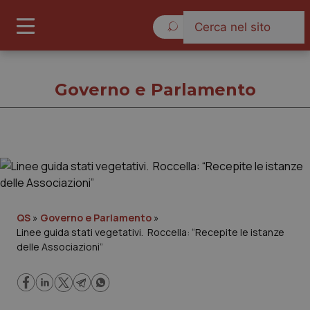
Sabato 8 Agosto 2026
Governo e Parlamento
Governo e Parlamento
Cronache
QS
»
Governo e Parlamento
»
Linee guida stati vegetativi. Roccella: “Recepite le istanze
Governo e Parlamento
delle Associazioni”
Regioni e Asl
Lavoro e Professioni