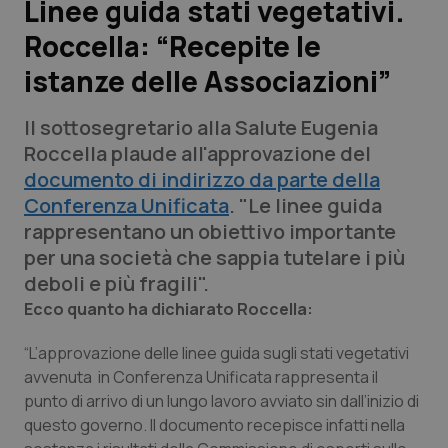
Linee guida stati vegetativi.
Roccella: “Recepite le
Scienza e Farmaci
istanze delle Associazioni”
Studi e Analisi
Il sottosegretario alla Salute Eugenia
Lettere al direttore
Roccella plaude all'approvazione del
documento di indirizzo da parte della
Edizioni Regionali
Conferenza Unificata
. "Le linee guida
rappresentano un obiettivo importante
QS Pro
per una società che sappia tutelare i più
deboli e più fragili".
Professionisti Sanitari.AI
Ecco quanto ha dichiarato Roccella:
“L’approvazione delle linee guida sugli stati vegetativi
Abruzzo
QS Pro Gold
avvenuta in Conferenza Unificata rappresenta il
punto di arrivo di un lungo lavoro avviato sin dall’inizio di
QS Club
Newsletter
Basilicata
Artrite & artrosi
questo governo. Il documento recepisce infatti nella