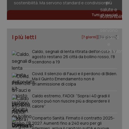
sostenibilità. Ma servono standard e condivisione
Tutti gli speciali
tracking-sites-ironfish-
www.quotidianosanita.it
4
tracking-enable
settim
2 gior
I più letti
[7 giorni]
[30 giorni]
Caldo, segnali di lenta ritirata dell'ondata: il 7
agosto restano 26 città da bollino rosso, l'8
tracking-sites-ironfish-
www.quotidianosanita.it
4
session-id
settim
scendono a 19
2 gior
Covid. Il silenzio di Fauci e il perdono di Biden.
Ma il Quinto Emendamento non è
un’ammissione di colpa
_ga
1 anno
Google LLC
mes
.quotidianosanita.it
Caldo estremo, FADOI: “Sopra i 40 gradi il
corpo può non riuscire più a disperdere il
calore”
Comparto Sanità. Firmato il contratto 2025-
2027. Aumenti fino a 240 euro per gli
infermieri, arriva il capitolo sull'IA e nuove