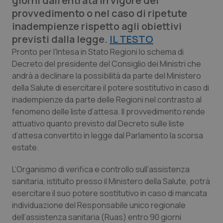
giorni dall'entrata in vigore del
Calabria
Asma & BPCO
provvedimento o nel caso di ripetute
inadempienze rispetto agli obiettivi
Campania
Car-T
previsti dalla legge.
IL TESTO
Pronto per l’Intesa in Stato Regioni lo schema di
Emilia-Romagna
Colesterolo & coronaropatie
Decreto del presidente del Consiglio dei Ministri che
andrà a declinare la possibilità da parte del Ministero
Friuli Venezia Giulia
Dermatite Atopica
della Salute di esercitare il potere sostitutivo in caso di
inadempienze da parte delle Regioni nel contrasto al
Lazio
Diabete & glucometri
fenomeno delle liste d’attesa. Il provvedimento rende
attuativo quanto previsto dal Decreto sulle liste
d’attesa convertito in legge dal Parlamento la scorsa
Liguria
Disturbi dell’umore
estate.
Lombardia
Dolore
L’Organismo di verifica e controllo sull’assistenza
sanitaria, istituito presso il Ministero della Salute, potrà
Marche
Donna & Salute
esercitare il suo potere sostitutivo in caso di mancata
individuazione del Responsabile unico regionale
Molise
Epatiti
dell’assistenza sanitaria (Ruas) entro 90 giorni