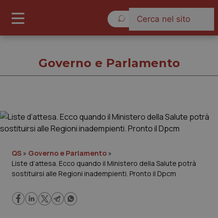
Venerdì 7 Agosto 2026
Governo e Parlamento
Governo e Parlamento
Cronache
QS
»
Governo e Parlamento
»
Liste d’attesa. Ecco quando il Ministero della Salute potrà
Governo e Parlamento
sostituirsi alle Regioni inadempienti. Pronto il Dpcm
Regioni e Asl
Lavoro e Professioni