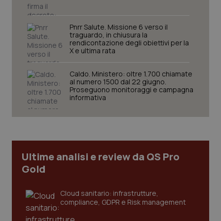
Pnrr Salute. Missione 6 verso il
traguardo, in chiusura la
rendicontazione degli obiettivi per la
X e ultima rata
Caldo. Ministero: oltre 1.700 chiamate
al numero 1500 dal 22 giugno.
CookieScriptConsent
5 mesi
CookieScript
Proseguono monitoraggi e campagna
settim
www.quotidianosanita.it
informativa
Ultime analisi e review da QS Pro
Gold
Cloud sanitario: infrastrutture,
compliance, GDPR e Risk management
tracking-sites-ironfish-
www.quotidianosanita.it
4
tracking-enable
settim
2 gior