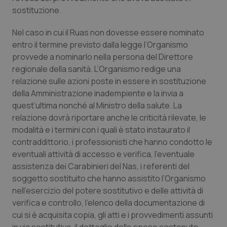
sostituzione.
Salute orale & impianti
Nel caso in cui il Ruas non dovesse essere nominato
Sangue & coagulazione
entro il termine previsto dalla legge l’Organismo
provvede a nominarlo nella persona del Direttore
Tiroide
regionale della sanità. L’Organismo redige una
relazione sulle azioni poste in essere in sostituzione
Tumore al seno
della Amministrazione inadempiente e la invia a
quest’ultima nonché al Ministro della salute. La
Tumore ovarico
relazione dovrà riportare anche le criticità rilevate, le
modalità e i termini con i quali è stato instaurato il
contraddittorio, i professionisti che hanno condotto le
Tumori del Polmone & Testa Collo
eventuali attività di accesso e verifica, l’eventuale
assistenza dei Carabinieri del Nas, i referenti del
Tumori gastrointestinali
soggetto sostituito che hanno assistito l’Organismo
nell’esercizio del potere sostitutivo e delle attività di
Ulcera & Reflusso
verifica e controllo, l’elenco della documentazione di
cui si è acquisita copia, gli atti e i provvedimenti assunti
Vaccini