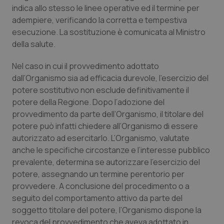
Valle D’Aosta
Oncodermatologia
indica allo stesso le linee operative ed il termine per
adempiere, verificando la corretta e tempestiva
Veneto
Oncoematologia
esecuzione. La sostituzione è comunicata al Ministro
della salute.
Oncologia & Nutrizione
Nel caso in cui il provvedimento adottato
dall’Organismo sia ad efficacia durevole, l’esercizio del
Psoriasi & pelle
potere sostitutivo non esclude definitivamente il
potere della Regione. Dopo l’adozione del
Quotidiano Cardiologia
provvedimento da parte dell’Organismo, il titolare del
potere può infatti chiedere all’Organismo di essere
Quotidiano Chirurgia
autorizzato ad esercitarlo. L’Organismo, valutate
anche le specifiche circostanze e l’interesse pubblico
Quotidiano Oncologia
prevalente, determina se autorizzare l’esercizio del
potere, assegnando un termine perentorio per
Quotidiano Pediatria
provvedere. A conclusione del procedimento o a
seguito del comportamento attivo da parte del
Rene & patologie urogenitali
soggetto titolare del potere, l’Organismo dispone la
revoca del provvedimento che aveva adottato in