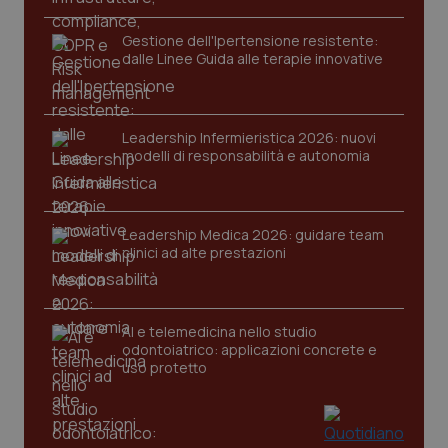
Gestione dell'Ipertensione resistente:
dalle Linee Guida alle terapie innovative
tracking-sites-ironfish-
www.quotidianosanita.it
4
session-id
settim
2 gior
Leadership Infermieristica 2026: nuovi
modelli di responsabilità e autonomia
_ga
1 anno
Google LLC
mes
.quotidianosanita.it
Leadership Medica 2026: guidare team
clinici ad alte prestazioni
AI e telemedicina nello studio
odontoiatrico: applicazioni concrete e
uso protetto