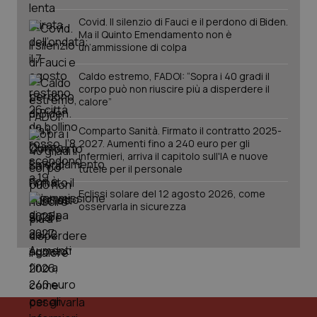
Covid. Il silenzio di Fauci e il perdono di Biden.
Ma il Quinto Emendamento non è
un’ammissione di colpa
Caldo estremo, FADOI: “Sopra i 40 gradi il
corpo può non riuscire più a disperdere il
calore”
_ga_KM60CM4NPH
.quotidianosanita.it
1 anno
Comparto Sanità. Firmato il contratto 2025-
mes
2027. Aumenti fino a 240 euro per gli
infermieri, arriva il capitolo sull'IA e nuove
tutele per il personale
Eclissi solare del 12 agosto 2026, come
osservarla in sicurezza
Fornitore
/
Nome
Scadenza
Descrizion
Dominio
Nome
Fornitore
/
Dominio
Scadenza
Des
_ga_0VMQEQKQ1N
.quotidianosanita.it
1 anno 1
Questo
mese
cookie
VISITOR_INFO1_LIVE
5 mesi 4
Que
Google LLC
viene
settimane
imp
.youtube.com