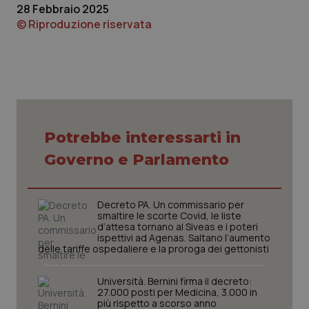
28 Febbraio 2025
© Riproduzione riservata
Necessari
Statistici
Marketing
I cookie necessari contribuiscono a rendere fruibile il
sito web abilitandone funzionalità di base quali la
Potrebbe interessarti in
navigazione sulle pagine e l'accesso alle aree
protette del sito. Il sito web non è in grado di
Governo e Parlamento
funzionare correttamente senza questi cookie.
Nome
Fornitore
/
Dominio
Scaden
VISITOR_PRIVACY_METADATA
5 mesi
YouTube
Decreto PA. Un commissario per
settim
.youtube.com
smaltire le scorte Covid, le liste
d’attesa tornano al Siveas e i poteri
ispettivi ad Agenas. Saltano l’aumento
delle tariffe ospedaliere e la proroga dei gettonisti
Università. Bernini firma il decreto:
27.000 posti per Medicina, 3.000 in
più rispetto a scorso anno