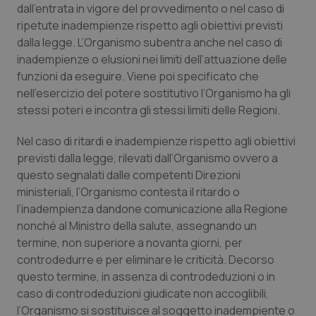
dall’entrata in vigore del provvedimento o nel caso di
Piemonte
HIV
ripetute inadempienze rispetto agli obiettivi previsti
dalla legge. L’Organismo subentra anche nel caso di
inadempienze o elusioni nei limiti dell’attuazione delle
Provincia Autonoma di Bolzano
Infezioni & Febbre
funzioni da eseguire. Viene poi specificato che
nell’esercizio del potere sostitutivo l’Organismo ha gli
Provincia Autonoma di Trento
Ipertensione & Scompenso
stessi poteri e incontra gli stessi limiti delle Regioni.
Puglia
Malattie rare
Nel caso di ritardi e inadempienze rispetto agli obiettivi
previsti dalla legge, rilevati dall’Organismo ovvero a
Sardegna
Malattia di Crohn & Rettocolite Ulcerosa
questo segnalati dalle competenti Direzioni
ministeriali, l’Organismo contesta il ritardo o
Sicilia
Neuroscienze & patologie neurodegenerative
l’inadempienza dandone comunicazione alla Regione
nonché al Ministro della salute, assegnando un
termine, non superiore a novanta giorni, per
Toscana
Obesità
controdedurre e per eliminare le criticità. Decorso
questo termine, in assenza di controdeduzioni o in
Umbria
Oftalmologia
caso di controdeduzioni giudicate non accoglibili,
l’Organismo si sostituisce al soggetto inadempiente o