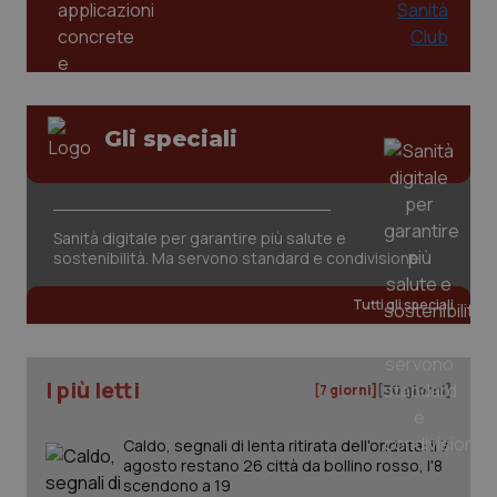
Gli speciali
Sanità digitale per garantire più salute e
sostenibilità. Ma servono standard e condivisione
PHPSESSID
Sessio
PHP.net
www.quotidianosanita.it
Tutti gli speciali
I più letti
[7 giorni]
[30 giorni]
Caldo, segnali di lenta ritirata dell'ondata: il 7
agosto restano 26 città da bollino rosso, l'8
scendono a 19