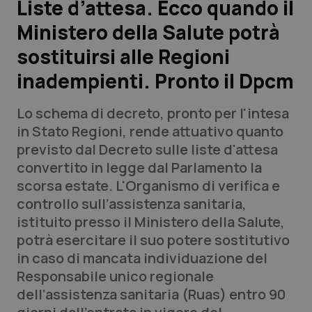
Liste d’attesa. Ecco quando il
Ministero della Salute potrà
Scienza e Farmaci
sostituirsi alle Regioni
Studi e Analisi
inadempienti. Pronto il Dpcm
Lettere al direttore
Lo schema di decreto, pronto per l'intesa
in Stato Regioni, rende attuativo quanto
Edizioni Regionali
previsto dal Decreto sulle liste d'attesa
convertito in legge dal Parlamento la
QS Pro
scorsa estate. L'Organismo di verifica e
controllo sull’assistenza sanitaria,
Professionisti Sanitari.AI
istituito presso il Ministero della Salute,
potrà esercitare il suo potere sostitutivo
Abruzzo
QS Pro Gold
in caso di mancata individuazione del
Responsabile unico regionale
QS Club
Newsletter
Basilicata
Artrite & artrosi
dell’assistenza sanitaria (Ruas) entro 90