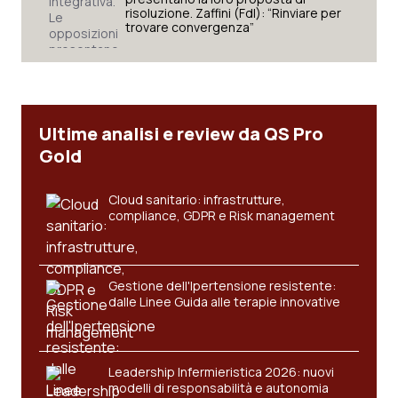
Valle D’Aosta
Oncodermatologia
risoluzione. Zaffini (FdI): “Rinviare per
trovare convergenza”
Veneto
Oncoematologia
Oncologia & Nutrizione
Ultime analisi e review da QS Pro
Psoriasi & pelle
Gold
Quotidiano Cardiologia
Cloud sanitario: infrastrutture,
compliance, GDPR e Risk management
Quotidiano Chirurgia
Quotidiano Oncologia
Gestione dell'Ipertensione resistente:
dalle Linee Guida alle terapie innovative
Quotidiano Pediatria
Rene & patologie urogenitali
Leadership Infermieristica 2026: nuovi
modelli di responsabilità e autonomia