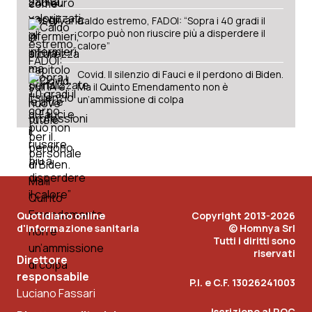
Caldo estremo, FADOI: “Sopra i 40 gradi il
corpo può non riuscire più a disperdere il
calore”
Covid. Il silenzio di Fauci e il perdono di Biden.
Ma il Quinto Emendamento non è
un’ammissione di colpa
Quotidiano online
Copyright 2013-2026
d'informazione sanitaria
© Homnya Srl
Tutti i diritti sono
riservati
Direttore
responsabile
P.I. e C.F. 13026241003
Luciano Fassari
Iscrizione al ROC