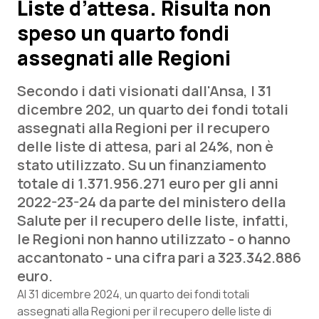
Liste d’attesa. Risulta non
speso un quarto fondi
Scienza e Farmaci
assegnati alle Regioni
Studi e Analisi
Secondo i dati visionati dall
'Ansa
, l 31
Lettere al direttore
dicembre 202, un quarto dei fondi totali
assegnati alla Regioni per il recupero
Edizioni Regionali
delle liste di attesa, pari al 24%, non è
stato utilizzato. Su un finanziamento
QS Pro
totale di 1.371.956.271 euro per gli anni
2022-23-24 da parte del ministero della
Professionisti Sanitari.AI
Salute per il recupero delle liste, infatti,
le Regioni non hanno utilizzato - o hanno
Abruzzo
QS Pro Gold
accantonato - una cifra pari a 323.342.886
euro.
QS Club
Newsletter
Basilicata
Artrite & artrosi
Al 31 dicembre 2024, un quarto dei fondi totali
assegnati alla Regioni per il recupero delle liste di