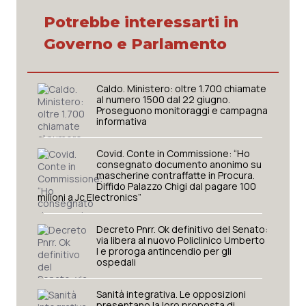
Potrebbe interessarti in
Piemonte
HIV
Governo e Parlamento
Provincia Autonoma di Bolzano
Infezioni & Febbre
Caldo. Ministero: oltre 1.700 chiamate
Provincia Autonoma di Trento
Ipertensione & Scompenso
al numero 1500 dal 22 giugno.
Proseguono monitoraggi e campagna
informativa
Puglia
Malattie rare
Covid. Conte in Commissione: “Ho
Sardegna
Malattia di Crohn & Rettocolite Ulcerosa
consegnato documento anonimo su
mascherine contraffatte in Procura.
Diffido Palazzo Chigi dal pagare 100
milioni a Jc Electronics”
Sicilia
Neuroscienze & patologie neurodegenerative
Decreto Pnrr. Ok definitivo del Senato:
Toscana
Obesità
via libera al nuovo Policlinico Umberto
I e proroga antincendio per gli
ospedali
Umbria
Oftalmologia
Sanità integrativa. Le opposizioni
presentano la loro proposta di