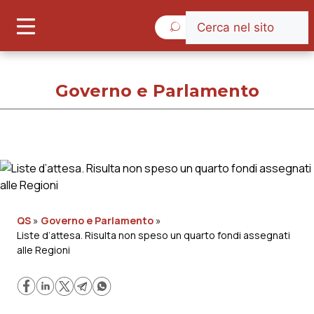
Venerdì 7 Agosto 2026
Governo e Parlamento
Governo e Parlamento
Cronache
QS
»
Governo e Parlamento
»
Liste d’attesa. Risulta non speso un quarto fondi assegnati
Governo e Parlamento
alle Regioni
Regioni e Asl
Lavoro e Professioni