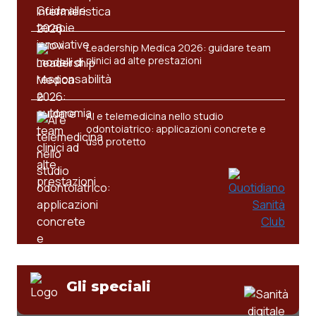
Salute orale & impianti
Leadership Medica 2026: guidare team
Sangue & coagulazione
clinici ad alte prestazioni
Tiroide
AI e telemedicina nello studio
Tumore al seno
odontoiatrico: applicazioni concrete e
uso protetto
Tumore ovarico
Tumori del Polmone & Testa Collo
Tumori gastrointestinali
Ulcera & Reflusso
Gli speciali
Vaccini