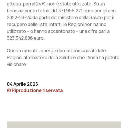
attesa, pari al 24%, non è stato utilizzato. Su un
Calabria
Asma & BPCO
finanziamento totale di 1.371.956.271 euro per gli anni
2022-23-24 da parte del ministero della Salute per il
Campania
Car-T
recupero delle liste, infatti, le Regioni non hanno
utilizzato – o hanno accantonato – una cifra pari a
Emilia-Romagna
Colesterolo & coronaropatie
323.342.886 euro.
Friuli Venezia Giulia
Dermatite Atopica
Questo quanto emerge dai dati comunicati dalle
Regioni al ministero della Salute e che l’
Ansa
ha potuto
Lazio
Diabete & glucometri
visionare.
Liguria
Disturbi dell’umore
04 Aprile 2025
© Riproduzione riservata
Lombardia
Dolore
Marche
Donna & Salute
Molise
Epatiti