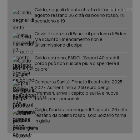
Caldo, segnali di lenta ritirata dell'ondata: il 7
agosto restano 26 città da bollino rosso, l'8
scendono a 19
Covid. Il silenzio di Fauci e il perdono di Biden.
Ma il Quinto Emendamento non è
un’ammissione di colpa
Caldo estremo, FADOI: “Sopra i 40 gradi il
corpo può non riuscire più a disperdere il
calore”
Comparto Sanità. Firmato il contratto 2025-
2027. Aumenti fino a 240 euro per gli
infermieri, arriva il capitolo sull'IA e nuove
tutele per il personale
Caldo, l’ondata prosegue. Il 7 agosto 26 città
restano da bollino rosso, solo Bolzano torna
in giallo