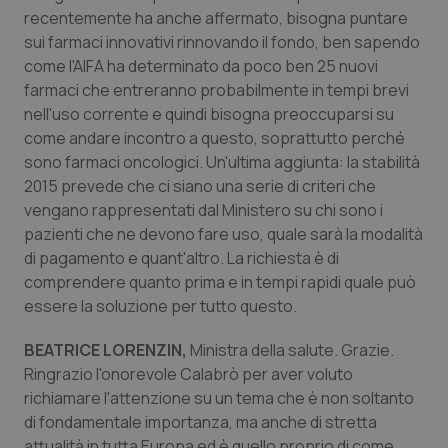
Valle D’Aosta
Oncodermatologia
recentemente ha anche affermato, bisogna puntare
sui farmaci innovativi rinnovando il fondo, ben sapendo
Veneto
Oncoematologia
come l'AIFA ha determinato da poco ben 25 nuovi
farmaci che entreranno probabilmente in tempi brevi
Oncologia & Nutrizione
nell'uso corrente e quindi bisogna preoccuparsi su
come andare incontro a questo, soprattutto perché
Psoriasi & pelle
sono farmaci oncologici. Un'ultima aggiunta: la stabilità
2015 prevede che ci siano una serie di criteri che
vengano rappresentati dal Ministero su chi sono i
Quotidiano Cardiologia
pazienti che ne devono fare uso, quale sarà la modalità
di pagamento e quant'altro. La richiesta è di
Quotidiano Chirurgia
comprendere quanto prima e in tempi rapidi quale può
essere la soluzione per tutto questo.
Quotidiano Oncologia
BEATRICE LORENZIN,
Ministra della salute. Grazie.
Quotidiano Pediatria
Ringrazio l'onorevole Calabrò per aver voluto
richiamare l'attenzione su un tema che è non soltanto
Rene & patologie urogenitali
di fondamentale importanza, ma anche di stretta
attualità in tutta Europa ed è quello proprio di come