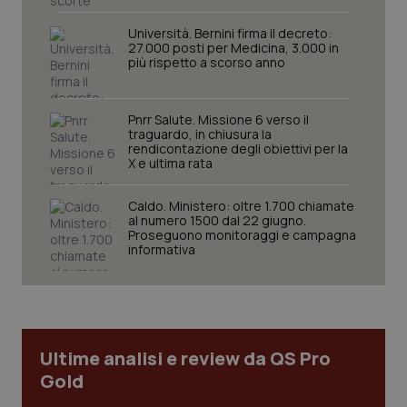
You
Università. Bernini firma il decreto:
YSC
Sessione
Que
Google LLC
27.000 posti per Medicina, 3.000 in
imp
.youtube.com
più rispetto a scorso anno
You
ten
vis
vid
Pnrr Salute. Missione 6 verso il
__Secure-
.youtube.com
5 mesi 4
Que
traguardo, in chiusura la
ROLLOUT_TOKEN
settimane
imp
rendicontazione degli obiettivi per la
You
X e ultima rata
ges
del
e d
per
Caldo. Ministero: oltre 1.700 chiamate
del
al numero 1500 dal 22 giugno.
ute
Proseguono monitoraggi e campagna
informativa
tracking-sites-
www.quotidianosanita.it
4
Que
ironfish-tracking-
settimane
imp
named-enable
2 giorni
dal
per 
sis
sol
ute
ide
Ultime analisi e review da QS Pro
Wel
Gold