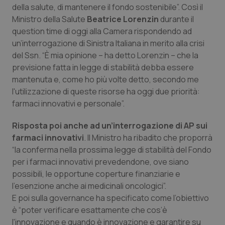
della salute, di mantenere il fondo sostenibile”. Così il
Calabria
Asma & BPCO
Ministro della Salute
Beatrice Lorenzin
durante il
question time di oggi alla Camera rispondendo ad
Campania
Car-T
un’interrogazione di Sinistra Italiana in merito alla crisi
del Ssn. “È mia opinione – ha detto Lorenzin – che la
Emilia-Romagna
Colesterolo & coronaropatie
previsione fatta in legge di stabilità debba essere
mantenuta e, come ho più volte detto, secondo me
Friuli Venezia Giulia
Dermatite Atopica
l'utilizzazione di queste risorse ha oggi due priorità:
farmaci innovativi e personale”.
Lazio
Diabete & glucometri
Risposta poi anche ad un’interrogazione di AP sui
farmaci innovativi
Liguria
Disturbi dell’umore
. Il Ministro ha ribadito che proporrà
“la conferma nella prossima legge di stabilità del Fondo
per i farmaci innovativi prevedendone, ove siano
Lombardia
Dolore
possibili, le opportune coperture finanziarie e
l'esenzione anche ai medicinali oncologici”.
Marche
Donna & Salute
E poi sulla governance ha specificato come l’obiettivo
è “poter verificare esattamente che cos’è
Molise
Epatiti
l'innovazione e quando è innovazione e garantire su