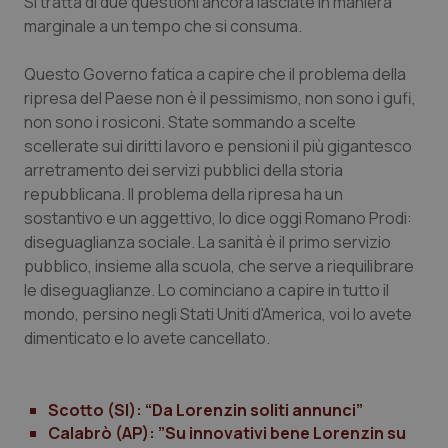
Si tratta di due questioni ancora lasciate in maniera
marginale a un tempo che si consuma.
Questo Governo fatica a capire che il problema della
ripresa del Paese non è il pessimismo, non sono i gufi,
non sono i rosiconi. State sommando a scelte
scellerate sui diritti lavoro e pensioni il più gigantesco
arretramento dei servizi pubblici della storia
_ga_KM60CM4NPH
.quotidianosanita.it
1 anno
repubblicana. Il problema della ripresa ha un
mes
sostantivo e un aggettivo, lo dice oggi Romano Prodi:
diseguaglianza sociale. La sanità è il primo servizio
pubblico, insieme alla scuola, che serve a riequilibrare
le diseguaglianze. Lo cominciano a capire in tutto il
mondo, persino negli Stati Uniti d'America, voi lo avete
dimenticato e lo avete cancellato.
Fornitore
/
Nome
Scadenza
Descrizion
Dominio
Nome
Fornitore
/
Dominio
Scadenza
Des
Scotto (SI): “Da Lorenzin soliti annunci”
_ga_0VMQEQKQ1N
.quotidianosanita.it
1 anno 1
Questo
mese
cookie
Calabrò (AP): ”Su innovativi bene Lorenzin su
VISITOR_INFO1_LIVE
5 mesi 4
Que
Google LLC
viene
settimane
imp
.youtube.com