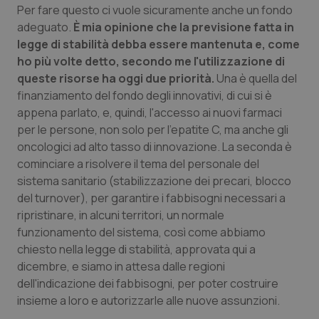
2 gior
Per fare questo ci vuole sicuramente anche un fondo
adeguato.
È mia opinione che la previsione fatta in
legge di stabilità debba essere mantenuta e, come
ho più volte detto, secondo me l'utilizzazione di
tracking-sites-ironfish-
www.quotidianosanita.it
4
session-id
settim
queste risorse ha oggi due priorità.
Una è quella del
2 gior
finanziamento del fondo degli innovativi, di cui si è
appena parlato, e, quindi, l'accesso ai nuovi farmaci
per le persone, non solo per l'epatite C, ma anche gli
oncologici ad alto tasso di innovazione. La seconda è
_ga
1 anno
Google LLC
mes
.quotidianosanita.it
cominciare a risolvere il tema del personale del
sistema sanitario (stabilizzazione dei precari, blocco
del turnover), per garantire i fabbisogni necessari a
ripristinare, in alcuni territori, un normale
funzionamento del sistema, così come abbiamo
chiesto nella legge di stabilità, approvata qui a
dicembre, e siamo in attesa dalle regioni
dell'indicazione dei fabbisogni, per poter costruire
insieme a loro e autorizzarle alle nuove assunzioni.