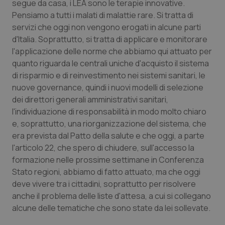
segue da casa, i LEA sono le terapie innovative.
Pensiamo a tutti i malati di malattie rare. Si tratta di
servizi che oggi non vengono erogati in alcune parti
d'Italia. Soprattutto, si tratta di applicare e monitorare
l'applicazione delle norme che abbiamo qui attuato per
quanto riguarda le centrali uniche d'acquisto il sistema
di risparmio e di reinvestimento nei sistemi sanitari, le
nuove governance, quindi i nuovi modelli di selezione
CookieScriptConsent
5 mesi
CookieScript
settim
www.quotidianosanita.it
dei direttori generali amministrativi sanitari,
l'individuazione di responsabilità in modo molto chiaro
e, soprattutto, una riorganizzazione del sistema, che
era prevista dal Patto della salute e che oggi, a parte
l'articolo 22, che spero di chiudere, sull'accesso la
formazione nelle prossime settimane in Conferenza
Stato regioni, abbiamo di fatto attuato, ma che oggi
deve vivere tra i cittadini, soprattutto per risolvere
anche il problema delle liste d'attesa, a cui si collegano
alcune delle tematiche che sono state da lei sollevate.
tracking-sites-ironfish-
www.quotidianosanita.it
4
tracking-enable
settim