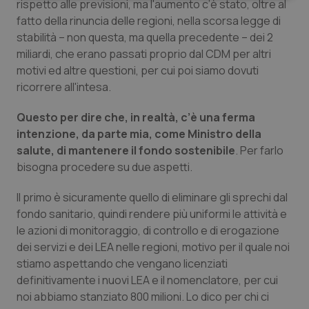
rispetto alle previsioni, ma l'aumento c’è stato, oltre al
fatto della rinuncia delle regioni, nella scorsa legge di
stabilità – non questa, ma quella precedente – dei 2
miliardi, che erano passati proprio dal CDM per altri
motivi ed altre questioni, per cui poi siamo dovuti
ricorrere all'intesa.
Necessari
Statistici
Marketing
Questo per dire che, in realtà, c’è una ferma
I cookie necessari contribuiscono a rendere fruibile il
intenzione, da parte mia, come Ministro della
sito web abilitandone funzionalità di base quali la
navigazione sulle pagine e l'accesso alle aree
salute, di mantenere il fondo sostenibile
. Per farlo
protette del sito. Il sito web non è in grado di
bisogna procedere su due aspetti.
funzionare correttamente senza questi cookie.
Nome
Fornitore
/
Dominio
Scaden
Il primo è sicuramente quello di eliminare gli sprechi dal
VISITOR_PRIVACY_METADATA
5 mesi
YouTube
fondo sanitario, quindi rendere più uniformi le attività e
settim
.youtube.com
le azioni di monitoraggio, di controllo e di erogazione
dei servizi e dei LEA nelle regioni, motivo per il quale noi
stiamo aspettando che vengano licenziati
definitivamente i nuovi LEA e il nomenclatore, per cui
noi abbiamo stanziato 800 milioni. Lo dico per chi ci