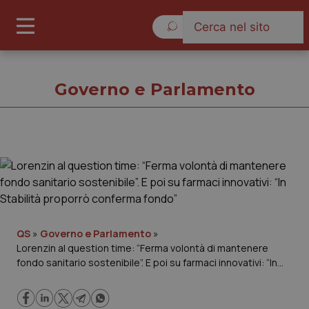
Sabato 8 Agosto 2026
Governo e Parlamento
Governo e Parlamento
Cronache
Governo e Parlamento
QS
»
Governo e Parlamento
»
Lorenzin al question time: “Ferma volontà di mantenere
fondo sanitario sostenibile”. E poi su farmaci innovativi: “In
Regioni e Asl
Stabilità proporrò conferma fondo”
Lavoro e Professioni