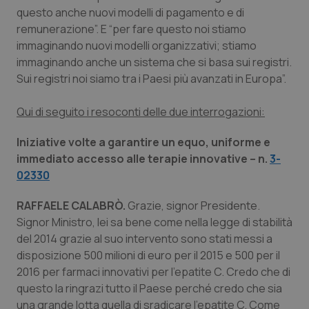
questo anche nuovi modelli di pagamento e di
Piemonte
HIV
remunerazione”. E “per fare questo noi stiamo
immaginando nuovi modelli organizzativi; stiamo
Provincia Autonoma di Bolzano
Infezioni & Febbre
immaginando anche un sistema che si basa sui registri.
Sui registri noi siamo tra i Paesi più avanzati in Europa”.
Provincia Autonoma di Trento
Ipertensione & Scompenso
Qui di seguito i resoconti delle due interrogazioni:
Puglia
Malattie rare
Iniziative volte a garantire un equo, uniforme e
immediato accesso alle terapie innovative – n.
3-
Sardegna
Malattia di Crohn & Rettocolite Ulcerosa
02330
Sicilia
Neuroscienze & patologie neurodegenerative
RAFFAELE CALABRÒ.
Grazie, signor Presidente.
Signor Ministro, lei sa bene come nella legge di stabilità
del 2014 grazie al suo intervento sono stati messi a
Toscana
Obesità
disposizione 500 milioni di euro per il 2015 e 500 per il
2016 per farmaci innovativi per l'epatite C. Credo che di
Umbria
Oftalmologia
questo la ringrazi tutto il Paese perché credo che sia
una grande lotta quella di sradicare l'epatite C. Come