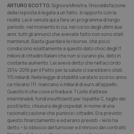
ARTURO SCOTTO.
Signora Ministra, l'insoddisfazione
della risposta è legata a un fatto: il rapporto con la
realtà. Lei è venuta qui a fare un programma di lungo
periodo, nel momento in cui, nel corso degli ultimi due
anni, tutti gli annunci che avevate fatto non sono stati
mantenuti. Basta guardare le risorse, che poi ci
conducono esattamente a questo dato choc degli 11
milioni di cittadini italiani che non si curano più, dato in
costante aumento. Lei aveva detto che nell'accordo
2014-2016 per il Patto per la salute ci sarebbero stati
115 miliardi. Nella legge di stabilità varata lo scorso anno
PHPSESSID
Sessio
PHP.net
www.quotidianosanita.it
ce n'erano 111: mancano 4 miliardi di euro all'appello.
Questo in che cosa si traduce ? Liste d'attese
interminabili, fondi insufficienti per l'epatite C, taglio dei
posti letto, chiusura degli ospedali, in nome di una
razionalizzazione che punisce i cittadini. Era previsto
questo finanziamento e ed erano previsti – lei lo ha
detto – lo sblocco del turnover e il rinnovo dei contratti.