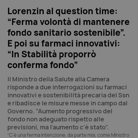
Lorenzin al question time:
Scienza e Farmaci
“Ferma volontà di mantenere
fondo sanitario sostenibile”.
Studi e Analisi
E poi su farmaci innovativi:
Lettere al direttore
“In Stabilità proporrò
Edizioni Regionali
conferma fondo”
QS Pro
Il Ministro della Salute alla Camera
risponde a due interrogazioni su farmaci
Professionisti Sanitari.AI
innovativi e sostenibilità precaria del Ssn
e ribadisce le misure messe in campo dal
Governo. “Aumento progressivo del
Abruzzo
QS Pro Gold
fondo non adeguato rispetto alle
QS Club
Newsletter
previsioni, ma l'aumento c’è stato”.
Basilicata
Artrite & artrosi
“C’è una ferma intenzione, da parte mia, come Ministro