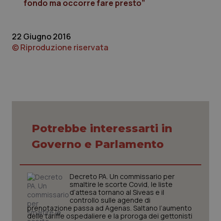
fondo ma occorre fare presto”
utilizzato
You
da Google
ten
Analytics
pre
per
del
mantener
vid
22 Giugno 2016
lo stato
inco
© Riproduzione riservata
della
può
sessione.
det
vis
web
uti
nuo
ver
dell
You
__Secure-YNID
.youtube.com
5 mesi 4
Que
settimane
imp
Potrebbe interessarti in
You
ten
Governo e Parlamento
pre
del
vid
inco
può
Decreto PA. Un commissario per
det
smaltire le scorte Covid, le liste
vis
d’attesa tornano al Siveas e il
web
controllo sulle agende di
uti
nuo
prenotazione passa ad Agenas. Saltano l’aumento
ver
delle tariffe ospedaliere e la proroga dei gettonisti
dell