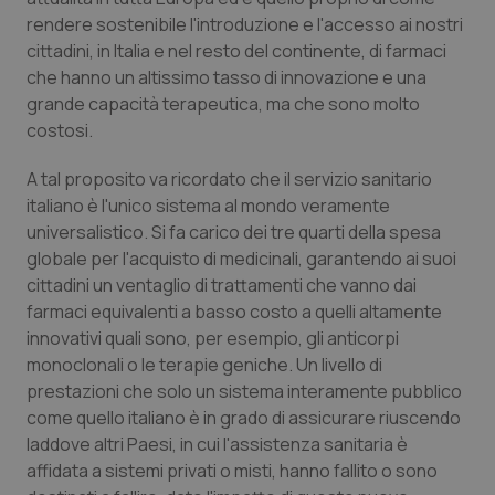
rendere sostenibile l'introduzione e l'accesso ai nostri
Salute orale & impianti
cittadini, in Italia e nel resto del continente, di farmaci
che hanno un altissimo tasso di innovazione e una
Sangue & coagulazione
grande capacità terapeutica, ma che sono molto
costosi.
Tiroide
A tal proposito va ricordato che il servizio sanitario
Tumore al seno
italiano è l'unico sistema al mondo veramente
universalistico. Si fa carico dei tre quarti della spesa
Tumore ovarico
globale per l'acquisto di medicinali, garantendo ai suoi
cittadini un ventaglio di trattamenti che vanno dai
farmaci equivalenti a basso costo a quelli altamente
Tumori del Polmone & Testa Collo
innovativi quali sono, per esempio, gli anticorpi
monoclonali o le terapie geniche. Un livello di
Tumori gastrointestinali
prestazioni che solo un sistema interamente pubblico
come quello italiano è in grado di assicurare riuscendo
Ulcera & Reflusso
laddove altri Paesi, in cui l'assistenza sanitaria è
affidata a sistemi privati o misti, hanno fallito o sono
Vaccini