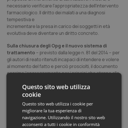
necessario verificare l'appropriatezza dell'intervento
farmacologico. Il diritto dei malati a una diagnosi
tempestiva e
incrementare la presa in carico dei soggetti in età
evolutiva deve diventare un diritto concreto.
Sulla chiusura degli Opg e il nuovo sistema di
trattamento
– previsto dalla legge n. 81 del 2014 – per
gli autori di reato ritenuti incapaci di intendere e volere
al momento del fatto e perciò prosciolti, il documento
esprime “apprezzamento per i principi che stanno alla
base del nuovo sistema e dell'istituzione delle Rems”. In
Questo sito web utilizza
particolare, si raccomanda che “sia rispettata
l'ispirazione della legge che prevede progetti
cookie
individuali riabilitativi sul territorio per i prosciolti come
Questo sito web utilizza i cookie per
regola, laddove l'esecuzione della misura detentiva
migliorare la tua esperienza di
nelle Rems va considerata quale eccezione a cui si può
navigazione. Utilizzando il nostro sito web
ricorrere quando non esistano valide alternative che
acconsenti a tutti i cookie in conformità