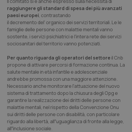
Il comitato si è anche espresso sulla necessità di
protette del sito. Il sito web non è in grado di
raggiungere gli standard di spesa dei più avanzati
funzionare correttamente senza questi cookie.
paesi europei
, contrastando
Nome
Fornitore
/
Dominio
Scaden
il decremento del' organico dei servizi territoriali. Le le
VISITOR_PRIVACY_METADATA
5 mesi
YouTube
famiglie delle persone con malattie mentali vanno
settim
.youtube.com
sostente, i servizi psichiatrici e l'intera rete dei servizi
sociosanitari del territorio vanno potenziati.
Per quanto riguarda gli operatori del settore
il Cnb
propone di attivare percorsi di formazione continua. La
salute mentale in età infantile e adolescenziale
andrebbe promossa con una maggiore attenzione.
Necessario anche monitorare l'attuazione del nuovo
sistema di trattamento dopo la chiusura degli Opg e
garantire la realizzazione dei diritti delle persone con
malattie mentali, nel rispetto della Convenzione Onu
sui diritti delle persone con disabilità, con particolare
riguardo alla libertà, all‟uguaglianza di fronte alla legge,
CookieScriptConsent
5 mesi
CookieScript
settim
www.quotidianosanita.it
all‟inclusione sociale.