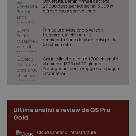
Università. Bernini firma il decreto:
mes
.quotidianosanita.it
27.000 posti per Medicina, 3.000 in
più rispetto a scorso anno
Pnrr Salute. Missione 6 verso il
traguardo, in chiusura la
rendicontazione degli obiettivi per la
X e ultima rata
Caldo. Ministero: oltre 1.700 chiamate
al numero 1500 dal 22 giugno.
Proseguono monitoraggi e campagna
informativa
Ultime analisi e review da QS Pro
Gold
Cloud sanitario: infrastrutture,