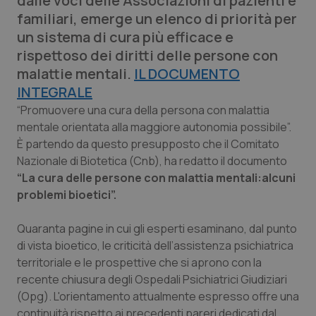
dalle voci delle Associazioni di pazienti e
Calabria
Asma & BPCO
familiari, emerge un elenco di priorità per
un sistema di cura più efficace e
Campania
Car-T
rispettoso dei diritti delle persone con
malattie mentali.
IL DOCUMENTO
Emilia-Romagna
Colesterolo & coronaropatie
INTEGRALE
“Promuovere una cura della persona con malattia
Friuli Venezia Giulia
Dermatite Atopica
mentale orientata alla maggiore autonomia possibile”.
È partendo da questo presupposto che il Comitato
Lazio
Diabete & glucometri
Nazionale di Biotetica (Cnb), ha redatto il documento
“La cura delle persone con malattia mentali:alcuni
Liguria
Disturbi dell’umore
problemi bioetici”.
Quaranta pagine in cui gli esperti esaminano, dal punto
Lombardia
Dolore
di vista bioetico, le criticità dell’assistenza psichiatrica
territoriale e le prospettive che si aprono con la
Marche
Donna & Salute
recente chiusura degli Ospedali Psichiatrici Giudiziari
(Opg). L'orientamento attualmente espresso offre una
Molise
Epatiti
continuità rispetto ai precedenti pareri dedicati dal