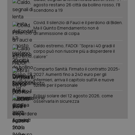
agosto restano 26 città da bollino rosso, l'8
__Secure-YNID
.youtube.com
5 mesi 4
Que
scendono a 19
settimane
imp
You
ten
Covid. Il silenzio di Fauci e il perdono di Biden.
pre
Ma il Quinto Emendamento non è
del
un’ammissione di colpa
vid
inco
può
Caldo estremo, FADOI: “Sopra i 40 gradi il
det
corpo può non riuscire più a disperdere il
vis
web
calore”
uti
nuo
ver
Comparto Sanità. Firmato il contratto 2025-
dell
2027. Aumenti fino a 240 euro per gli
You
infermieri, arriva il capitolo sull'IA e nuove
YSC
tutele per il personale
Sessione
Que
Google LLC
imp
.youtube.com
You
Eclissi solare del 12 agosto 2026, come
ten
osservarla in sicurezza
vis
vid
__Secure-
.youtube.com
5 mesi 4
Que
ROLLOUT_TOKEN
settimane
imp
You
ges
del