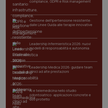
compliance, GDPR e Risk management
PHPSESSID
Sessio
PHP.net
www.quotidianosanita.it
Gestione dell'Ipertensione resistente:
dalle Linee Guida alle terapie innovative
Leadership Infermieristica 2026: nuovi
modelli di responsabilità e autonomia
Leadership Medica 2026: guidare team
clinici ad alte prestazioni
AI e telemedicina nello studio
odontoiatrico: applicazioni concrete e
uso protetto
_ga_KM60CM4NPH
.quotidianosanita.it
1 anno
mes