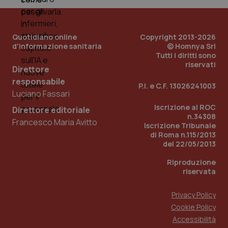
e d
per
del
ute
Quotidiano online
Copyright 2013-2026
tracking-sites-
www.quotidianosanita.it
4
Que
ironfish-tracking-
settimane
imp
d'informazione sanitaria
© Homnya Srl
named-enable
2 giorni
dal
Tutti i diritti sono
per 
riservati
sis
Direttore
sol
responsabile
ute
P.I. e C.F. 13026241003
ide
Luciano Fassari
Wel
Iscrizione al ROC
Direttore editoriale
n.34308
Francesco Maria Avitto
Iscrizione Tribunale
di Roma n.115/2013
del 22/05/2013
Riproduzione
riservata
Privacy Policy
Cookie Policy
Accessibilità