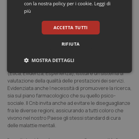
garantiscano adeguate prospettive terapeutiche. Ciò
con la nostra policy per i cookie.
Leggi di
comporta un forte impegno dei servizi territoriali nella
più
presa in carico delle persone prosciolte”.
ACCETTA TUTTI
E
sul permanere di ritardi, carenze nell'assistenza
e sulle discriminazioni
, il Cnb, per migliorare le
condizioni di vita delle persone con malattie mentali,
RIFIUTA
propone di avviare e sostenere campagne di
comunicazione sociale, sviluppare l‟integrazione di
MOSTRA DETTAGLI
“cure” e di “care” nel rispetto dei principi delletre E
(Etica, Evidenza, Esperienza), istituire un sistema di
Necessari
Statistici
Marketing
valutazione della qualità delle prestazioni dei servizi.
Evidenziata anche l necessità di promuovere la ricerca,
sia sul piano farmacologico che su quello psico-
sociale. Il Cnb invita anche ad evitare le diseguaglianze
fra le diverse regioni, assicurando a tutti coloro che
vivono nel nostro Paese gli stessi standard di cura
Necessari
Statistici
Marketing
delle malattie mentali.
I cookie necessari contribuiscono a rendere fruibile il
sito web abilitandone funzionalità di base quali la
navigazione sulle pagine e l'accesso alle aree