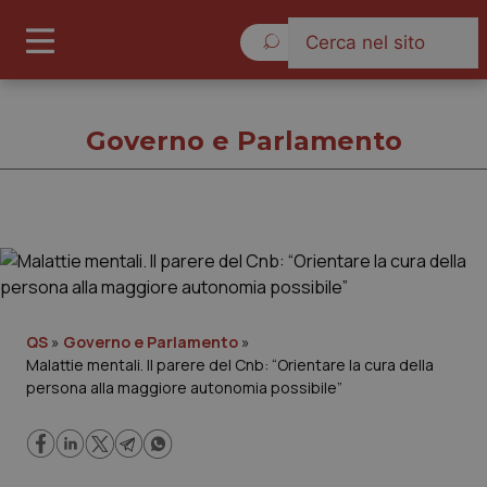
Venerdì 7 Agosto 2026
Governo e Parlamento
Governo e Parlamento
Cronache
QS
»
Governo e Parlamento
»
Malattie mentali. Il parere del Cnb: “Orientare la cura della
Governo e Parlamento
persona alla maggiore autonomia possibile”
Regioni e Asl
Lavoro e Professioni