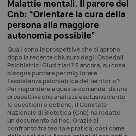
Malattie mentali. Il parere del
Cnb: “Orientare la cura della
Scienza e Farmaci
persona alla maggiore
Studi e Analisi
autonomia possibile”
Lettere al direttore
Quali sono le prospettive che si aprono
dopo la recente chiusura degli Ospedali
Edizioni Regionali
Psichiatrici Giudiziari? E ancora, su cosa
bisogna puntare per migliorare
QS Pro
l’assistenza psichiatrica del territorio?
Per rispondere a queste domande, da una
Professionisti Sanitari.AI
prospettiva che analizza esclusivamente
le questioni bioetiche, il Comitato
Abruzzo
QS Pro Gold
Nazionale di Biotetica (Cnb) ha redatto
un documento ad hoc. Grazie al
QS Club
Newsletter
Basilicata
Artrite & artrosi
confronto tra teoria e pratica, così come