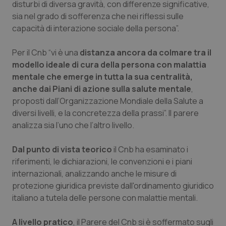
disturbi di diversa gravità, con differenze significative,
Salute orale & impianti
sia nel grado di sofferenza che nei riflessi sulle
capacità di interazione sociale della persona”.
Sangue & coagulazione
Per il Cnb “vi è una
distanza ancora da colmare tra il
Tiroide
modello ideale di cura della persona con malattia
mentale che emerge in tutta la sua centralità,
anche dai Piani di azione sulla salute mentale
,
Tumore al seno
proposti dall’Organizzazione Mondiale della Salute a
diversi livelli, e la concretezza della prassi”. Il parere
Tumore ovarico
analizza sia l’uno che l’altro livello.
Tumori del Polmone & Testa Collo
Dal punto di vista teorico
il Cnb ha esaminato i
riferimenti, le dichiarazioni, le convenzioni e i piani
Tumori gastrointestinali
internazionali, analizzando anche le misure di
protezione giuridica previste dall'ordinamento giuridico
Ulcera & Reflusso
italiano a tutela delle persone con malattie mentali.
Vaccini
A livello pratico
, il Parere del Cnb si è soffermato sugli