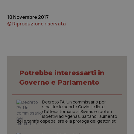
10 Novembre 2017
© Riproduzione riservata
tracking-sites-ironfish-
www.quotidianosanita.it
4
tracking-enable
settim
Potrebbe interessarti in
2 gior
Governo e Parlamento
tracking-sites-ironfish-
www.quotidianosanita.it
4
Decreto PA. Un commissario per
session-id
settim
smaltire le scorte Covid, le liste
2 gior
d’attesa tornano al Siveas e i poteri
ispettivi ad Agenas. Saltano l’aumento
delle tariffe ospedaliere e la proroga dei gettonisti
_ga
1 anno
Google LLC