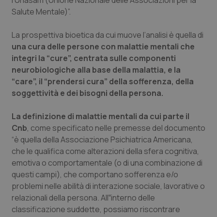
l'Unasam (Unione Nazionale delle Associazioni per la
Valle D’Aosta
Oncodermatologia
Salute Mentale)”.
Veneto
Oncoematologia
La prospettiva bioetica da cui muove l’analisi è quella di
una cura delle persone con malattie mentali che
Oncologia & Nutrizione
integri la “
cure
”, centrata sulle componenti
neurobiologiche alla base della malattia, e la
Psoriasi & pelle
“
care
”, il “prendersi cura” della sofferenza, della
soggettività e dei bisogni della persona.
Quotidiano Cardiologia
La definizione di malattie mentali da cui parte il
Quotidiano Chirurgia
Cnb
, come specificato nelle premesse del documento
“è quella della Associazione Psichiatrica Americana,
che le qualifica come alterazioni della sfera cognitiva,
Quotidiano Oncologia
emotiva o comportamentale (o di una combinazione di
questi campi), che comportano sofferenza e/o
Quotidiano Pediatria
problemi nelle abilità di interazione sociale, lavorative o
relazionali della persona. All‟interno delle
Rene & patologie urogenitali
classificazione suddette, possiamo riscontrare