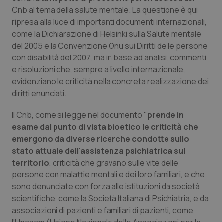
Cnb al tema della salute mentale. La questione è qui
Piemonte
HIV
ripresa alla luce di importanti documenti internazionali,
come la Dichiarazione di Helsinki sulla Salute mentale
Provincia Autonoma di Bolzano
Infezioni & Febbre
del 2005 e la Convenzione Onu sui Diritti delle persone
con disabilità del 2007, ma in base ad analisi, commenti
Provincia Autonoma di Trento
Ipertensione & Scompenso
e risoluzioni che, sempre a livello internazionale,
evidenziano le criticità nella concreta realizzazione dei
diritti enunciati.
Puglia
Malattie rare
Il Cnb, come si legge nel documento "
prende in
Sardegna
Malattia di Crohn & Rettocolite Ulcerosa
esame dal punto di vista bioetico le criticità che
emergono da diverse ricerche condotte sullo
Sicilia
Neuroscienze & patologie neurodegenerative
stato attuale dell'assistenza psichiatrica sul
territorio
, criticità che gravano sulle vite delle
Toscana
Obesità
persone con malattie mentali e dei loro familiari, e che
sono denunciate con forza alle istituzioni da società
Umbria
Oftalmologia
scientifiche, come la Società Italiana di Psichiatria, e da
associazioni di pazienti e familiari di pazienti, come