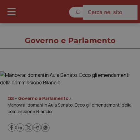
Sabato 8 Agosto 2026
Governo e Parlamento
Governo e Parlamento
Cronache
QS
»
Governo e Parlamento
»
Manovra: domani in Aula Senato. Ecco gli emendamenti della
Governo e Parlamento
commissione Bilancio
Regioni e Asl
Lavoro e Professioni