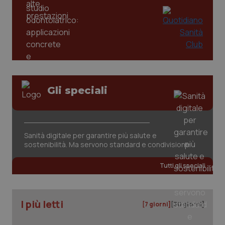
Gli speciali
CookieScriptConsent
5 mesi
CookieScript
settim
www.quotidianosanita.it
Sanità digitale per garantire più salute e
sostenibilità. Ma servono standard e condivisione
Tutti gli speciali
I più letti
[7 giorni]
[30 giorni]
tracking-sites-ironfish-
www.quotidianosanita.it
4