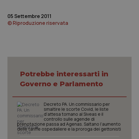
Piemonte
HIV
05 Settembre 2011
© Riproduzione riservata
Provincia Autonoma di Bolzano
Infezioni & Febbre
Provincia Autonoma di Trento
Ipertensione & Scompenso
Puglia
Malattie rare
Potrebbe interessarti in
Sardegna
Malattia di Crohn & Rettocolite Ulcerosa
Governo e Parlamento
Sicilia
Neuroscienze & patologie neurodegenerative
Decreto PA. Un commissario per
Toscana
Obesità
smaltire le scorte Covid, le liste
d’attesa tornano al Siveas e il
controllo sulle agende di
Umbria
Oftalmologia
prenotazione passa ad Agenas. Saltano l’aumento
delle tariffe ospedaliere e la proroga dei gettonisti