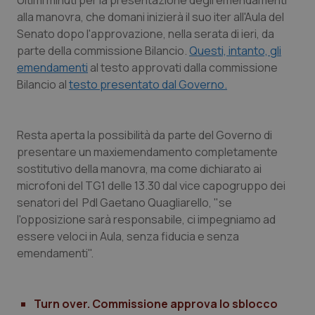
Ultimi minuti per la presentazione degli emendamenti
Calabria
Asma & BPCO
alla manovra, che domani inizierà il suo iter all'Aula del
Senato dopo l'approvazione, nella serata di ieri, da
Campania
Car-T
parte della commissione Bilancio.
Questi, intanto, gli
emendamenti
al testo approvati dalla commissione
Emilia-Romagna
Colesterolo & coronaropatie
Bilancio al
testo presentato dal Governo.
Friuli Venezia Giulia
Dermatite Atopica
Resta aperta la possibilità da parte del Governo di
presentare un maxiemendamento completamente
Lazio
Diabete & glucometri
sostitutivo della manovra, ma come dichiarato ai
microfoni del TG1 delle 13.30 dal vice capogruppo dei
Liguria
Disturbi dell’umore
senatori del Pdl Gaetano Quagliarello, "se
l'opposizione sarà responsabile, ci impegniamo ad
Lombardia
Dolore
essere veloci in Aula, senza fiducia e senza
emendamenti".
Marche
Donna & Salute
Molise
Epatiti
Turn over. Commissione approva lo sblocco