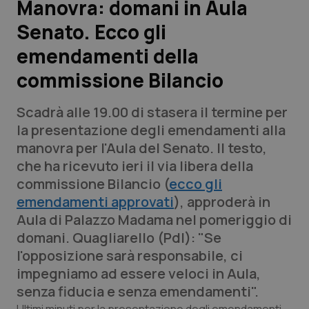
Manovra: domani in Aula
Senato. Ecco gli
Scienza e Farmaci
emendamenti della
Studi e Analisi
commissione Bilancio
Lettere al direttore
Scadrà alle 19.00 di stasera il termine per
la presentazione degli emendamenti alla
Edizioni Regionali
manovra per l'Aula del Senato. Il testo,
che ha ricevuto ieri il via libera della
QS Pro
commissione Bilancio (
ecco gli
emendamenti approvati
), approderà in
Professionisti Sanitari.AI
Aula di Palazzo Madama nel pomeriggio di
domani. Quagliarello (Pdl): "Se
Abruzzo
QS Pro Gold
l'opposizione sarà responsabile, ci
impegniamo ad essere veloci in Aula,
QS Club
Newsletter
Basilicata
Artrite & artrosi
senza fiducia e senza emendamenti".