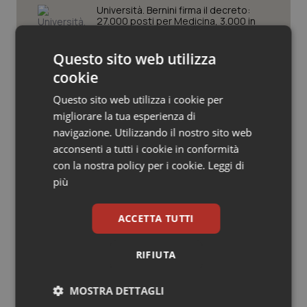
Valle D’Aosta
Oncodermatologia
Università. Bernini firma il decreto:
27.000 posti per Medicina, 3.000 in
più rispetto a scorso anno
Veneto
Oncoematologia
Questo sito web utilizza
Oncologia & Nutrizione
cookie
Pnrr Salute. Missione 6 verso il
traguardo, in chiusura la
rendicontazione degli obiettivi per la
Questo sito web utilizza i cookie per
Psoriasi & pelle
X e ultima rata
migliorare la tua esperienza di
navigazione. Utilizzando il nostro sito web
Caldo. Ministero: oltre 1.700 chiamate
Quotidiano Cardiologia
acconsenti a tutti i cookie in conformità
al numero 1500 dal 22 giugno.
Proseguono monitoraggi e campagna
con la nostra policy per i cookie.
Leggi di
informativa
Quotidiano Chirurgia
più
Quotidiano Oncologia
ACCETTA TUTTI
Quotidiano Pediatria
Ultime analisi e review da QS Pro
RIFIUTA
Gold
Rene & patologie urogenitali
MOSTRA DETTAGLI
Cloud sanitario: infrastrutture,