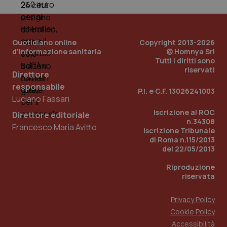
Quotidiano online
Copyright 2013-2026
d'informazione sanitaria
© Homnya Srl
Tutti i diritti sono
riservati
Direttore
responsabile
P.I. e C.F. 13026241003
Luciano Fassari
Iscrizione al ROC
Direttore editoriale
n.34308
Francesco Maria Avitto
Iscrizione Tribunale
di Roma n.115/2013
PHPSESSID
Sessio
PHP.net
del 22/05/2013
www.quotidianosanita.it
Riproduzione
riservata
Privacy Policy
Cookie Policy
Accessibilità