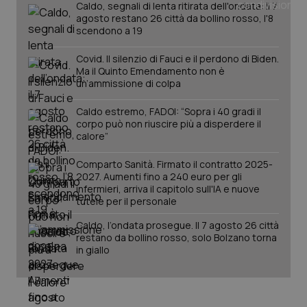
Caldo, segnali di lenta ritirata dell'ondata: il 7
tracking-enable
settim
agosto restano 26 città da bollino rosso, l'8
2 gior
scendono a 19
Covid. Il silenzio di Fauci e il perdono di Biden.
Ma il Quinto Emendamento non è
tracking-sites-ironfish-
www.quotidianosanita.it
4
un’ammissione di colpa
session-id
settim
2 gior
Caldo estremo, FADOI: “Sopra i 40 gradi il
corpo può non riuscire più a disperdere il
calore”
_ga
1 anno
Google LLC
Comparto Sanità. Firmato il contratto 2025-
mes
.quotidianosanita.it
2027. Aumenti fino a 240 euro per gli
infermieri, arriva il capitolo sull'IA e nuove
tutele per il personale
Caldo, l’ondata prosegue. Il 7 agosto 26 città
restano da bollino rosso, solo Bolzano torna
in giallo