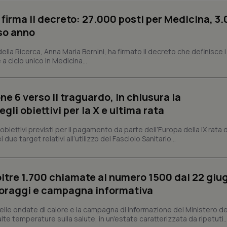
ish-
www.quotidianosanita.it
4
Questo cookie è impostato dall'a
 firma il decreto: 27.000 posti per Medicina, 3.
settimane
abilitare il sistema di tracking a
2 giorni
rso anno
ish-
www.quotidianosanita.it
4
Questo cookie è impostato dall'a
settimane
assegnare un identificatore generi
 della Ricerca, Anna Maria Bernini, ha firmato il decreto che definisce i
2 giorni
 a ciclo unico in Medicina...
1 anno 1
Questo nome di cookie è associa
Google LLC
mese
Universal Analytics, che è un a
.quotidianosanita.it
significativo del servizio di ana
utilizzato da Google. Questo cook
ne 6 verso il traguardo, in chiusura la
per distinguere utenti unici as
generato in modo casuale come i
li obiettivi per la X e ultima rata
cliente. È incluso in ogni richiest
sito e utilizzato per calcolare i dat
sessioni e campagne per i rapporti 
i obiettivi previsti per il pagamento da parte dell’Europa della IX rata
 due target relativi all’utilizzo del Fasciolo Sanitario...
Sessione
Cookie generato da applicazioni 
PHP.net
linguaggio PHP. Si tratta di un id
www.quotidianosanita.it
generico utilizzato per mantenere 
sessione utente. Normalmente 
generato in modo casuale, il mod
utilizzato può essere specifico pe
oltre 1.700 chiamate al numero 1500 dal 22 giu
buon esempio è mantenere uno s
oraggi e campagna informativa
un utente tra le pagine.
.quotidianosanita.it
1 anno 1
Questo cookie viene utilizzato d
lle ondate di calore e la campagna di informazione del Ministero de
mese
per mantenere lo stato della ses
e alte temperature sulla salute, in un'estate caratterizzata da ripetuti..