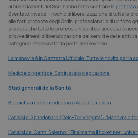
ai finanziamenti del Ssn, hanno fatto scattare la
protesta 
Sventato, invece, il rischio di liberalizzazione di tutte le 
alle forti proteste degli Ordini professionali e di un folto gr
previsto che tutte le professioni per il cui accesso è nece
provvedimenti di liberalizzazione dei servizi e delle atti
categorie interessate da parte del Governo.
La manovra è in Gazzetta Ufficiale. Tutte le novità per la s
Medici e dirigenti del Ssn in stato d’agitazione
Stati generali della Sanità
Bocciatura da Farmindustria e Assobiomedica
L’analisi di Spandonaro (Ceis-Tor Vergata): “Manovra e f
L’analisi del Cerm. Salerno: "Finalmente il ticket per l'unive