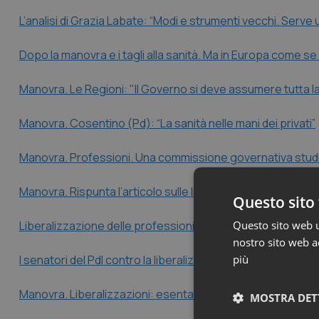
L’analisi di Grazia Labate: “Modi e strumenti vecchi. Serve 
Dopo la manovra e i tagli alla sanità. Ma in Europa come se
Manovra. Le Regioni: "Il Governo si deve assumere tutta la 
Manovra. Cosentino (Pd): “La sanità nelle mani dei privati”
Manovra. Professioni. Una commissione governativa studi
Manovra. Rispunta l’articolo sulle liberalizzazioni. Via tutt
Questo sito 
Questo sito web ut
Liberalizzazione delle professioni. La rivolta degli Ordini
nostro sito web ac
più
I senatori del Pdl contro la liberalizzazione delle professio
Manovra. Liberalizzazioni: esentate le professioni sanitar
MOSTRA DET