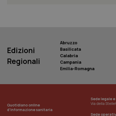
Nome
Nome
VISITOR_INFO1_LIV
_ga_0VMQEQKQ1N
__Secure-YNID
Abruzzo
Edizioni
Basilicata
Calabria
Regionali
Campania
YSC
Emilia-Romagna
__Secure-
ROLLOUT_TOKEN
tracking-sites-
ironfish-tracking-
named-enable
Sede legale e
Via della Stell
Quotidiano online
d'informazione sanitaria
Sede operati