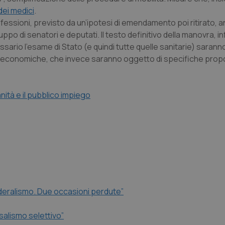
dei medici
.
professioni, previsto da un’ipotesi di emendamento poi ritirato,
uppo di senatori e deputati. Il testo definitivo della manovra, inf
ssario l’esame di Stato (e quindi tutte quelle sanitarie) sarann
vità economiche, che invece saranno oggetto di specifiche prop
anità e il pubblico impiego
ederalismo. Due occasioni perdute”
rsalismo selettivo”