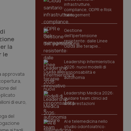
infrastrutture,
compliance, GDPR e Risk
management
di
Gestione
dell'Ipertensione
uzione
resistente: dalle Linee
er la
Guida alle terapie
innovative
 le
Leadership Infermieristica
2026: nuovi modelli di
responsabilità e
ia approvata
autonomia
 copertura,
zione del
Leadership Medica 2026:
pplicato
guidare team clinici ad
ioni di euro,
alte prestazioni
oga del
AI e telemedicina nello
erogazione
studio odontoiatrico:
eme ai tagli