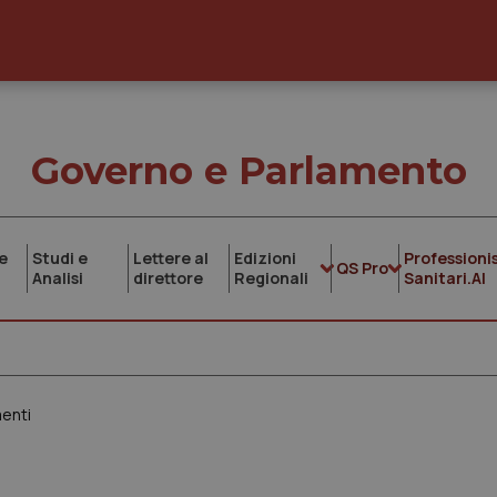
Governo e Parlamento
e
Studi e
Lettere al
Edizioni
Professionis
QS Pro
Analisi
direttore
Regionali
Sanitari.AI
menti