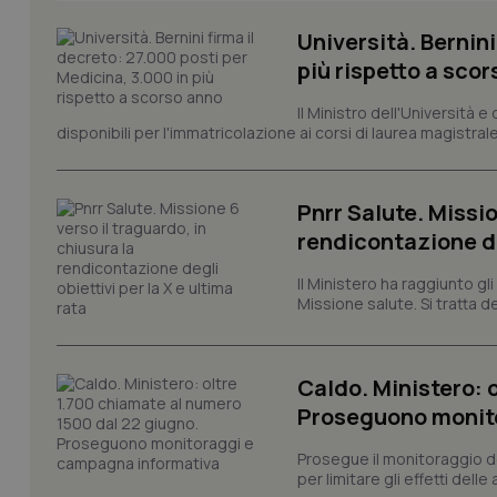
tracking-sites-ironf
Università. Bernini
tracking-enable
più rispetto a sco
tracking-sites-ironf
session-id
Il Ministro dell'Università e
disponibili per l'immatricolazione ai corsi di laurea magistrale
_ga
Pnrr Salute. Missio
rendicontazione deg
Il Ministero ha raggiunto gl
Missione salute. Si tratta dei
PHPSESSID
Caldo. Ministero: 
Proseguono monit
_ga_KM60CM4NPH
Prosegue il monitoraggio de
per limitare gli effetti dell