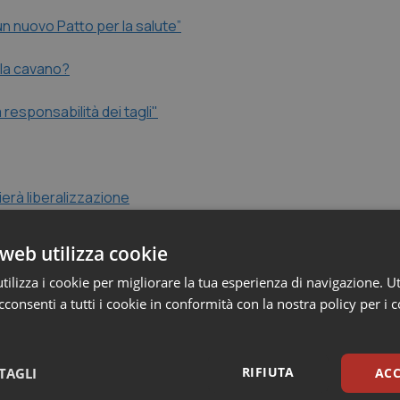
un nuovo Patto per la salute”
 la cavano?
responsabilità dei tagli"
erà liberalizzazione
e le restrizioni, nessuno escluso
web utilizza cookie
ilizza i cookie per migliorare la tua esperienza di navigazione. Ut
consenti a tutti i cookie in conformità con la nostra policy per i 
ni
ie
RIFIUTA
TAGLI
ACC