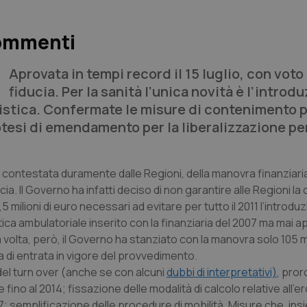
 commenti
Aprovata in tempi record il 15 luglio, con voto 
fiducia. Per la sanità l’unica novità è l’introd
listica. Confermate le misure di contenimento p
otesi di emendamento per la liberalizzazione per
ità, contestata duramente dalle Regioni, della manovra finanziar
ucia. Il Governo ha infatti deciso di non garantire alle Regioni la
 milioni di euro necessari ad evitare per tutto il 2011 l’introdu
istica ambulatoriale inserito con la finanziaria del 2007 ma mai a
olta, però, il Governo ha stanziato con la manovra solo 105 mil
ata di entrata in vigore del provvedimento.
 del turn over (anche se con alcuni
dubbi di interpretativi)
, pror
no al 2014; fissazione delle modalità di calcolo relative all’
7; semplificazione delle procedure di mobilità. Misure che, insi