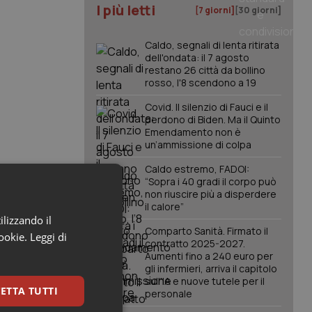
I più letti
[7 giorni]
[30 giorni]
Caldo, segnali di lenta ritirata
dell'ondata: il 7 agosto
restano 26 città da bollino
rosso, l'8 scendono a 19
Covid. Il silenzio di Fauci e il
perdono di Biden. Ma il Quinto
Emendamento non è
un’ammissione di colpa
Caldo estremo, FADOI:
“Sopra i 40 gradi il corpo può
non riuscire più a disperdere
il calore”
ilizzando il
Comparto Sanità. Firmato il
cookie.
Leggi di
contratto 2025-2027.
Aumenti fino a 240 euro per
gli infermieri, arriva il capitolo
sull'IA e nuove tutele per il
ETTA TUTTI
personale