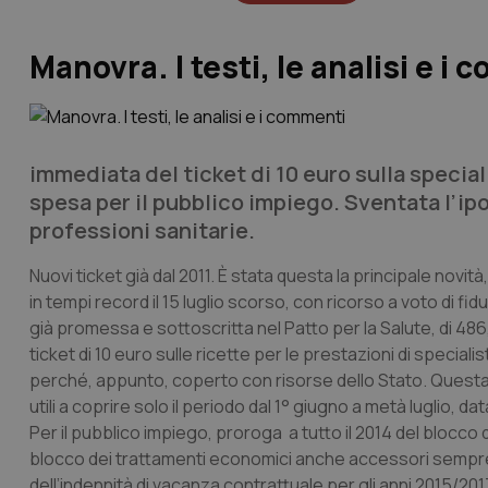
Manovra. I testi, le analisi e i
immediata del ticket di 10 euro sulla specia
spesa per il pubblico impiego. Sventata l’ip
professioni sanitarie.
Nuovi ticket già dal 2011. È stata questa la principale nov
in tempi record il 15 luglio scorso, con ricorso a voto di fid
già promessa e sottoscritta nel Patto per la Salute, di 486,5
ticket di 10 euro sulle ricette per le prestazioni di special
perché, appunto, coperto con risorse dello Stato. Questa v
utili a coprire solo il periodo dal 1° giugno a metà luglio, d
Per il pubblico impiego, proroga a tutto il 2014 del blocco
blocco dei trattamenti economici anche accessori sempre fi
dell’indennità di vacanza contrattuale per gli anni 2015/201