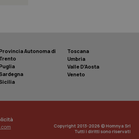
 tenere traccia
i Youtube incorporati
tics per mantenere
tore del sito web sta
ell'interfaccia di
 tenere traccia
Provincia Autonoma di
Toscana
i Youtube incorporati
tore del sito web sta
Trento
Umbria
ell'interfaccia di
Puglia
Valle D’Aosta
Sardegna
Veneto
 tenere traccia
Sicilia
r la gestione
one dell’esperienza
e per abilitare il
loggato con identity
icità
Copyright 2013-2026 © Homnya Srl
.com
Tutti i diritti sono riservati