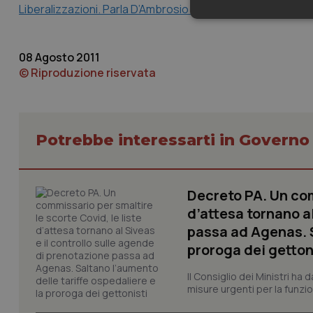
Liberalizzazioni. Parla D’Ambrosio Lettieri, il senatore che 
Neces
08 Agosto 2011
© Riproduzione riservata
Potrebbe interessarti in Govern
I cookie necessari con
e l'accesso alle aree 
Nome
Decreto PA. Un com
VISITOR_PRIVACY_
d’attesa tornano al
passa ad Agenas. S
proroga dei getton
CookieScriptConse
Il Consiglio dei Ministri ha 
misure urgenti per la funzio