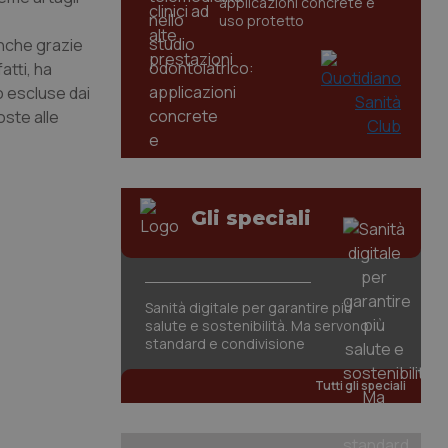
applicazioni concrete e
uso protetto
 anche grazie
atti, ha
o escluse dai
oste alle
Gli speciali
Sanità digitale per garantire più
salute e sostenibilità. Ma servono
standard e condivisione
Tutti gli speciali