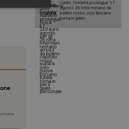
Caldo, l’ondata prosegue. Il 7
agosto 26 città restano da
keting
bollino rosso, solo Bolzano
torna in giallo
igazione sulle pagine
kie.
er memorizzare le
utente per la loro
ione
 dati sul consenso
itiche e
tendo che le loro
ssioni future.
l servizio Cookie-
 contiene
erenze di consenso
sario che il banner
funzioni