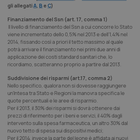
Calabria
Asma & BPCO
gli allegati
A
,
B
e
C
)
Finanziamento del Ssn (art. 17, comma 1)
Campania
Car-T
Il livello di finanziamento del Ssn a cui concorre lo Stato
viene incrementato dello 0,5% nel 2013 e dell’1,4% nel
Emilia-Romagna
Colesterolo & coronaropatie
2014, fissando così a priori il tetto massimo al quale
potrà arrivare il finanziamento nei primi due anni di
Friuli Venezia Giulia
Dermatite Atopica
applicazione dei costi standard sanitari che, lo
ricordiamo, scatteranno proprio a partire dal 2013.
Lazio
Diabete & glucometri
Suddivisione dei risparmi (art.17, comma 2)
Nello specifico, qualora non si dovesse raggiungere
Liguria
Disturbi dell’umore
un’Intesa tra Stato e Regioni la manovra specifica le
quote percentuali e le aree di risparmio.
Lombardia
Dolore
Per il 2013, il 30% dei risparmi si dovrà ottenere dai
prezzi di riferimento per i beni e servizi, il 40% dagli
Marche
Donna & Salute
intervento sulla spesa farmaceutica, un altro 30% dal
nuovo tetto di spesa sui dispositivi medici;
Molise
Epatiti
Per il 2014, invece la parte del leone è affidata ai nuovi