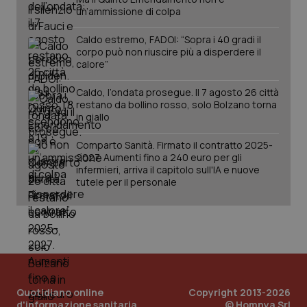
un’ammissione di colpa
lastExternalReferrerTime
Archiviazione
locale
Caldo estremo, FADOI: “Sopra i 40 gradi il
lastExternalReferrer
Archiviazione
corpo può non riuscire più a disperdere il
locale
calore”
_gcl_ls
Archiviazione
locale
Caldo, l’ondata prosegue. Il 7 agosto 26 città
restano da bollino rosso, solo Bolzano torna
lastActivity
Archiviazione
in giallo
locale
persist:auth
Archiviazione
Comparto Sanità. Firmato il contratto 2025-
locale
2027. Aumenti fino a 240 euro per gli
persist:utils
Archiviazione
infermieri, arriva il capitolo sull'IA e nuove
di sessione
tutele per il personale
int_s
Archiviazione
di sessione
int_f
Archiviazione
di sessione
int_g
Archiviazione
di sessione
Quotidiano online
Copyright 2013-2026
d'informazione sanitaria
© Homnya Srl