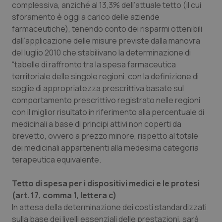
complessiva, anziché al 13,3% dell’attuale tetto (il cui
Salute orale & impianti
sforamento è oggi a carico delle aziende
farmaceutiche), tenendo conto dei risparmi ottenibili
Sangue & coagulazione
dall’applicazione delle misure previste dalla manovra
del luglio 2010 che stabilivano la determinazione di
Tiroide
“tabelle di raffronto tra la spesa farmaceutica
territoriale delle singole regioni, con la definizione di
soglie di appropriatezza prescrittiva basate sul
Tumore al seno
comportamento prescrittivo registrato nelle regioni
con il miglior risultato in riferimento alla percentuale di
Tumore ovarico
medicinali a base di principi attivi non coperti da
brevetto, ovvero a prezzo minore, rispetto al totale
Tumori del Polmone & Testa Collo
dei medicinali appartenenti alla medesima categoria
terapeutica equivalente.
Tumori gastrointestinali
Tetto di spesa per i dispositivi medici e le protesi
Ulcera & Reflusso
(art. 17, comma 1, lettera c)
In attesa della determinazione dei costi standardizzati
Vaccini
sulla base dei livelli essenziali delle prestazioni, sarà