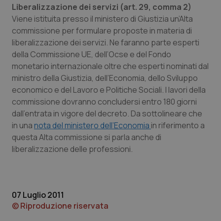
Liberalizzazione dei servizi (art. 29, comma 2)
__cf_bm
29 minuti
Cloudflare Inc.
Viene istituita presso il ministero di Giustizia un’Alta
58
.hs-scripts.com
secondi
commissione per formulare proposte in materia di
liberalizzazione dei servizi. Ne faranno parte esperti
della Commissione UE, dell’Ocse e del Fondo
monetario internazionale oltre che esperti nominati dal
ministro della Giustizia, dell’Economia, dello Sviluppo
economico e del Lavoro e Politiche Sociali. I lavori della
commissione dovranno concludersi entro 180 giorni
_tteus
www.quotidianosanitaclub.it
Sessione
dall’entrata in vigore del decreto. Da sottolineare che
in una
nota del ministero dell’Economia
in riferimento a
__cf_bm
29 minuti
Cloudflare Inc.
59
.info.quotidianosanitaclub.it
questa Alta commissione si parla anche di
secondi
liberalizzazione delle professioni.
07 Luglio 2011
© Riproduzione riservata