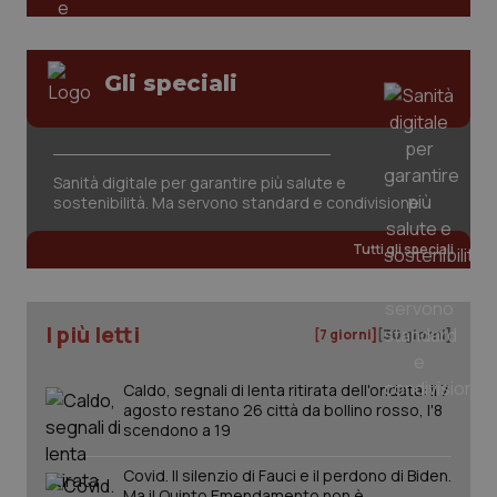
silent-sso-tried
.quotidianosanitaclub.it
1
settiman
Gli speciali
Sanità digitale per garantire più salute e
sostenibilità. Ma servono standard e condivisione
Dichiarazione di archiviazione
Tutti gli speciali
Tipo di
Nome
Descrizione
archiviazione
I più letti
[7 giorni]
[30 giorni]
int_c
Archiviazione
di sessione
utm_data
Archiviazione
Caldo, segnali di lenta ritirata dell'ondata: il 7
locale
agosto restano 26 città da bollino rosso, l'8
scendono a 19
persist:cart
Archiviazione
di sessione
Covid. Il silenzio di Fauci e il perdono di Biden.
fe.certid.it
Archiviazione
Ma il Quinto Emendamento non è
locale