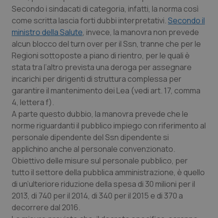
sito web abilitandone funzionalità di base quali la
Secondo i sindacati di categoria, infatti, la norma così
navigazione sulle pagine e l'accesso alle aree
come scritta lascia forti dubbi interpretativi.
Secondo il
protette del sito. Il sito web non è in grado di
funzionare correttamente senza questi cookie.
ministro della Salute
, invece, la manovra non prevede
alcun blocco del turn over per il Ssn, tranne che per le
Nome
Fornitore / Dominio
Scadenza
Regioni sottoposte a piano di rientro, per le quali è
ps_abtest_uid
www.quotidianosanitaclub.it
1 anno
stata tra l’altro prevista una deroga per assegnare
incarichi per dirigenti di struttura complessa per
garantire il mantenimento dei Lea (vedi art. 17, comma
4, lettera f).
A parte questo dubbio, la manovra prevede che le
norme riguardanti il pubblico impiego con riferimento al
personale dipendente del Ssn dipendente si
applichino anche al personale convenzionato.
_tteu
www.quotidianosanitaclub.it
1 anno 1
Obiettivo delle misure sul personale pubblico, per
mese
tutto il settore della pubblica amministrazione, è quello
CookieScriptConsent
5 mesi 3
CookieScript
settiman
.quotidianosanitaclub.it
di un’ulteriore riduzione della spesa di 30 milioni per il
2013, di 740 per il 2014, di 340 per il 2015 e di 370 a
Google Privacy Policy
decorrere dal 2016.