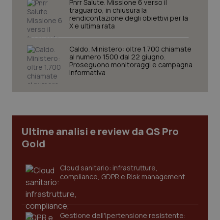
Pnrr Salute. Missione 6 verso il
secondi
eu1.net
traguardo, in chiusura la
rendicontazione degli obiettivi per la
X e ultima rata
Caldo. Ministero: oltre 1.700 chiamate
al numero 1500 dal 22 giugno.
Proseguono monitoraggi e campagna
informativa
__cf_bm
30 minuti
Cloudflare Inc.
.hsforms.com
Ultime analisi e review da QS Pro
Gold
Cloud sanitario: infrastrutture,
compliance, GDPR e Risk management
__cf_bm
29 minuti
Cloudflare Inc.
59
.hs-banner.com
secondi
Gestione dell'Ipertensione resistente: