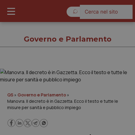
Domenica 9 Agosto 2026
Governo e Parlamento
Governo e Parlamento
Cronache
QS
»
Governo e Parlamento
»
Manovra. Il decreto è in Gazzetta. Ecco il testo e tutte le
Governo e Parlamento
misure per sanità e pubblico impiego
Regioni e Asl
Lavoro e Professioni