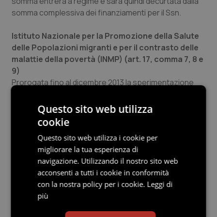
somma entrerà a regime e sarà quindi decurtata dalla
somma complessiva dei finanziamenti per il Ssn.
Istituto Nazionale per la Promozione della Salute
delle Popolazioni migranti e per il contrasto delle
malattie della povertà (INMP) (art. 17, comma 7, 8 e
9)
Prorogata fino al dicembre 2013 la sperimentazione
gestionale dell’Ente con un finanziamento di 5 milioni
annui. Entro giugno 2013 il Ministero della Salute
Questo sito web utilizza
verificherà i risultati raggiunti e in caso di mancato
cookie
raggiungimento degli obiettivi si provvederà alla
Questo sito web utilizza i cookie per
liquidazione del INMP.
migliorare la tua esperienza di
navigazione. Utilizzando il nostro sito web
Riorganizzazione Aifa (art. 17, comma 10)
acconsenti a tutti i cookie in conformità
Entro tre mesi dalla conversione in legge della manovra
con la nostra policy per i cookie.
Leggi di
dovrà essere emanato un decreto per la
più
riorganizzazione dell’Aifa sulla base dei seguenti
criteri: affidamento al Cda delle modifiche sull’assetto