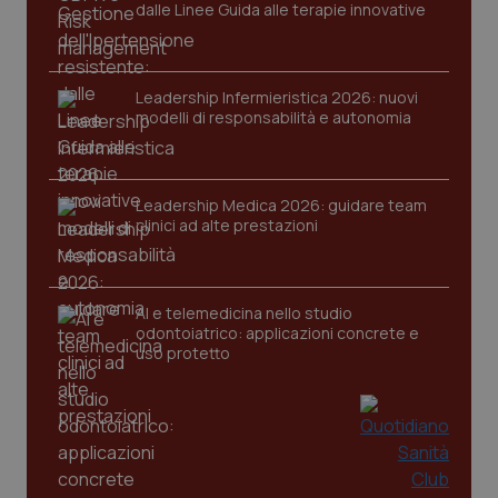
dalle Linee Guida alle terapie innovative
Leadership Infermieristica 2026: nuovi
modelli di responsabilità e autonomia
authorization
www.quotidianosanitaclub.it
Sessione
Leadership Medica 2026: guidare team
clinici ad alte prestazioni
b2c-exchange-retry-
.quotidianosanitaclub.it
1
tried
settiman
AI e telemedicina nello studio
odontoiatrico: applicazioni concrete e
uso protetto