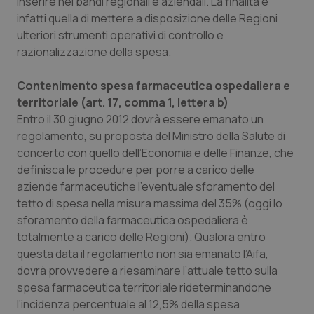
inserire nei bandi regionali e aziendali. La finalità è
Valle D’Aosta
Oncodermatologia
infatti quella di mettere a disposizione delle Regioni
ulteriori strumenti operativi di controllo e
Veneto
Oncoematologia
razionalizzazione della spesa.
Oncologia & Nutrizione
Contenimento spesa farmaceutica ospedaliera e
territoriale (art. 17, comma 1, lettera b)
Psoriasi & pelle
Entro il 30 giugno 2012 dovrà essere emanato un
regolamento, su proposta del Ministro della Salute di
Quotidiano Cardiologia
concerto con quello dell’Economia e delle Finanze, che
definisca le procedure per porre a carico delle
Quotidiano Chirurgia
aziende farmaceutiche l’eventuale sforamento del
tetto di spesa nella misura massima del 35% (oggi lo
sforamento della farmaceutica ospedaliera è
Quotidiano Oncologia
totalmente a carico delle Regioni). Qualora entro
questa data il regolamento non sia emanato l’Aifa,
Quotidiano Pediatria
dovrà provvedere a riesaminare l’attuale tetto sulla
spesa farmaceutica territoriale rideterminandone
Rene & patologie urogenitali
l’incidenza percentuale al 12,5% della spesa