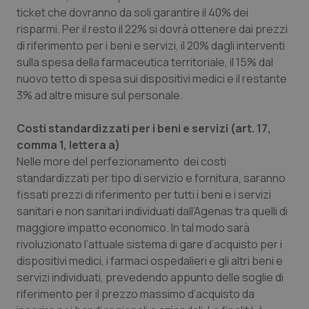
ticket che dovranno da soli garantire il 40% dei
Piemonte
HIV
risparmi. Per il resto il 22% si dovrà ottenere dai prezzi
di riferimento per i beni e servizi, il 20% dagli interventi
Provincia Autonoma di Bolzano
Infezioni & Febbre
sulla spesa della farmaceutica territoriale, il 15% dal
nuovo tetto di spesa sui dispositivi medici e il restante
3% ad altre misure sul personale.
Provincia Autonoma di Trento
Ipertensione & Scompenso
Costi standardizzati per i beni e servizi (art. 17,
Puglia
Malattie rare
comma 1, lettera a)
Nelle more del perfezionamento dei costi
Sardegna
Malattia di Crohn & Rettocolite Ulcerosa
standardizzati per tipo di servizio e fornitura, saranno
fissati prezzi di riferimento per tutti i beni e i servizi
Sicilia
Neuroscienze & patologie neurodegenerative
sanitari e non sanitari individuati dall’Agenas tra quelli di
maggiore impatto economico. In tal modo sarà
Toscana
Obesità
rivoluzionato l’attuale sistema di gare d’acquisto per i
dispositivi medici, i farmaci ospedalieri e gli altri beni e
Umbria
Oftalmologia
servizi individuati, prevedendo appunto delle soglie di
riferimento per il prezzo massimo d’acquisto da