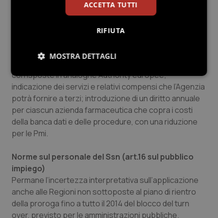
organizzativo dell’Agenzia; riorganizzazione della
ACCETTA TUTTI
Commissione tecnico-scientifica e del Comitato
prezzi e rimborsi, ciascuna delle quali dovrà avere 10
RIFIUTA
componenti (3 Min. Salute, 1 Min. Economia, 4 Conf.
Stato-Regioni oltre al Dg Aifa e al presidente dell’Iss) la
MOSTRA DETTAGLI
cui indennità dovrà essere in linea con quelle
corrisposte in analoghe Authority europee;
Necessari
Statistici
Marketing
indicazione dei servizi e relativi compensi che l’Agenzia
potrà fornire a terzi; introduzione di un diritto annuale
per ciascun azienda farmaceutica che copra i costi
Preferenze
della banca dati e delle procedure, con una riduzione
per le Pmi.
Norme sul personale del Ssn (art.16 sul pubblico
impiego)
Permane l’incertezza interpretativa sull’applicazione
Necessari
Statistici
Marketing
anche alle Regioni non sottoposte al piano di rientro
Preferenze
della proroga fino a tutto il 2014 del blocco del turn
over, previsto per le amministrazioni pubbliche.
I cookie necessari contribuiscono a rendere fruibile il