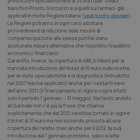
prestazioni specialistiche e di 25 euro per codici
bianchi in Pronto Soccorso e a quelli sui farmaci, già
applicati in molte Regioni italiane (
vedi nostro dossier
).
Le Regioni potranno in ogni caso adottare
provvedimenti di riduzione delle misure di
compartecipazione alla spesa purché siano
assicurate misure alternative che rispettino l’equilibrio
economico finanziario.
Garantita, invece, la copertura di 486,5 milioni per la
mancata introduzione del ticket di 10 euro sulle ricette
per le visite specialistiche e la diagnostica (introdotto
nel 2007 ma mai applicato) anche per i restanti mesi
dell'anno 2011 (il finanziamento in vigore copre infatti
solo il periodo 1 gennaio – 31 maggio). Nel testo andato
al Quirinale non c'è più la frase che chiariva
esplicitamente che dal 2012 sarebbe tornato in vigore
il ticket di 10 euro ma non essendo prevista alcuna
copertura dei relativi oneri anche per il 2012, la sua
introduzione dal 1 gennaio prossimo, salvo scelte