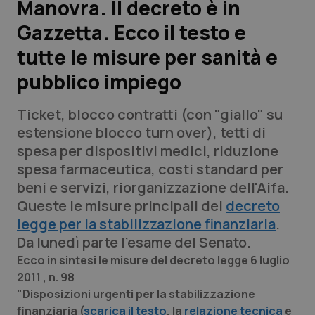
Manovra. Il decreto è in
Gazzetta. Ecco il testo e
Scienza e Farmaci
tutte le misure per sanità e
Studi e Analisi
pubblico impiego
Lettere al direttore
Ticket, blocco contratti (con "giallo" su
estensione blocco turn over), tetti di
Edizioni Regionali
spesa per dispositivi medici, riduzione
spesa farmaceutica, costi standard per
QS Pro
beni e servizi, riorganizzazione dell'Aifa.
Queste le misure principali del
decreto
Professionisti Sanitari.AI
legge per la stabilizzazione finanziaria
.
Da lunedì parte l'esame del Senato.
Abruzzo
QS Pro Gold
Ecco in sintesi le misure del decreto legge 6 luglio
2011 , n. 98
QS Club
Newsletter
Basilicata
Artrite & artrosi
"Disposizioni urgenti per la stabilizzazione
finanziaria (
scarica il testo
, la
relazione tecnica
e