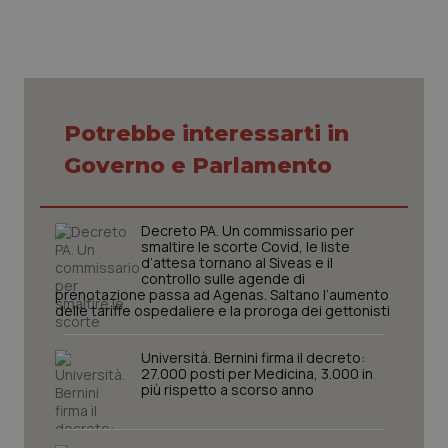
ps_profile_variant
www.quotidianosanitaclub.it
1 anno
Potrebbe interessarti in
Governo e Parlamento
__cf_bm
29 minuti
Cloudflare Inc.
Decreto PA. Un commissario per
59
.hubspotusercontent-
smaltire le scorte Covid, le liste
secondi
na1.net
d’attesa tornano al Siveas e il
controllo sulle agende di
prenotazione passa ad Agenas. Saltano l’aumento
delle tariffe ospedaliere e la proroga dei gettonisti
Università. Bernini firma il decreto:
27.000 posti per Medicina, 3.000 in
più rispetto a scorso anno
__cf_bm
29 minuti
Cloudflare Inc.
59
.hubspotusercontent-