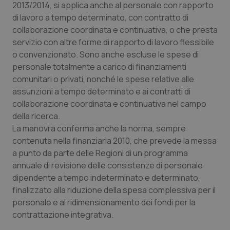
2013/2014, si applica anche al personale con rapporto
di lavoro a tempo determinato, con contratto di
incap_ses_537_2921979
.certid.it
Sessione
collaborazione coordinata e continuativa, o che presta
servizio con altre forme di rapporto di lavoro flessibile
o convenzionato. Sono anche escluse le spese di
personale totalmente a carico di finanziamenti
comunitari o privati, nonché le spese relative alle
__cf_bm
29 minuti
Cloudflare Inc.
assunzioni a tempo determinato e ai contratti di
59
.hubspot.com
secondi
collaborazione coordinata e continuativa nel campo
della ricerca.
La manovra conferma anche la norma, sempre
contenuta nella finanziaria 2010, che prevede la messa
a punto da parte delle Regioni di un programma
annuale di revisione delle consistenze di personale
dipendente a tempo indeterminato e determinato,
next-token
www.quotidianosanitaclub.it
Sessione
finalizzato alla riduzione della spesa complessiva per il
personale e al ridimensionamento dei fondi per la
contrattazione integrativa.