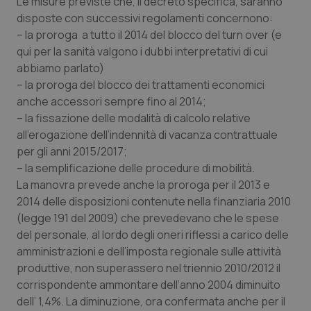
Le misure previste che, il decreto specifica, saranno
disposte con successivi regolamenti concernono:
– la proroga a tutto il 2014 del blocco del turn over (e
qui per la sanità valgono i dubbi interpretativi di cui
abbiamo parlato)
– la proroga del blocco dei trattamenti economici
anche accessori sempre fino al 2014;
__cf_bm
29 minuti
Cloudflare Inc.
– la fissazione delle modalità di calcolo relative
59
.hs-analytics.net
secondi
all’erogazione dell’indennità di vacanza contrattuale
per gli anni 2015/2017;
– la semplificazione delle procedure di mobilità.
La manovra prevede anche la proroga per il 2013 e
2014 delle disposizioni contenute nella finanziaria 2010
(legge 191 del 2009) che prevedevano che le spese
del personale, al lordo degli oneri riflessi a carico delle
amministrazioni e dell’imposta regionale sulle attività
visid_incap_2921979
.certid.it
1 anno
produttive, non superassero nel triennio 2010/2012 il
corrispondente ammontare dell’anno 2004 diminuito
dell’ 1,4%. La diminuzione, ora confermata anche per il