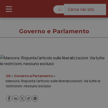
Sabato 8 Agosto 2026
Governo e Parlamento
Governo e Parlamento
Cronache
QS
»
Governo e Parlamento
»
Manovra. Rispunta l’articolo sulle liberalizzazioni. Via tutte le
Governo e Parlamento
restrizioni, nessuno escluso
Regioni e Asl
Lavoro e Professioni