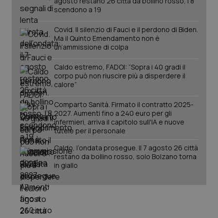
agosto restano 26 città da bollino rosso, l'8
mes
.quotidianosanita.it
scendono a 19
Covid. Il silenzio di Fauci e il perdono di Biden.
Ma il Quinto Emendamento non è
un’ammissione di colpa
Caldo estremo, FADOI: “Sopra i 40 gradi il
corpo può non riuscire più a disperdere il
calore”
Comparto Sanità. Firmato il contratto 2025-
2027. Aumenti fino a 240 euro per gli
infermieri, arriva il capitolo sull'IA e nuove
tutele per il personale
Caldo, l’ondata prosegue. Il 7 agosto 26 città
restano da bollino rosso, solo Bolzano torna
in giallo