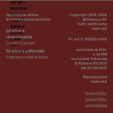
PHPSESSID
Sessio
PHP.net
Quotidiano online
Copyright 2013-2026
www.quotidianosanita.it
d'informazione sanitaria
© Homnya Srl
Tutti i diritti sono
riservati
Direttore
responsabile
P.I. e C.F. 13026241003
Luciano Fassari
Iscrizione al ROC
Direttore editoriale
n.34308
Francesco Maria Avitto
Iscrizione Tribunale
di Roma n.115/2013
del 22/05/2013
Riproduzione
riservata
Privacy Policy
Cookie Policy
_ga_KM60CM4NPH
.quotidianosanita.it
1 anno
Accessibilità
mes