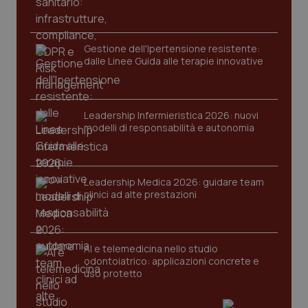
protette del sito. Il sito web non è in grado di
funzionare correttamente senza questi cookie.
Nome
Fornitore
/
Dominio
Scaden
Gestione dell'Ipertensione resistente:
VISITOR_PRIVACY_METADATA
5 mesi
YouTube
dalle Linee Guida alle terapie innovative
settim
.youtube.com
Leadership Infermieristica 2026: nuovi
modelli di responsabilità e autonomia
Leadership Medica 2026: guidare team
clinici ad alte prestazioni
AI e telemedicina nello studio
odontoiatrico: applicazioni concrete e
uso protetto
CookieScriptConsent
5 mesi
CookieScript
settim
www.quotidianosanita.it