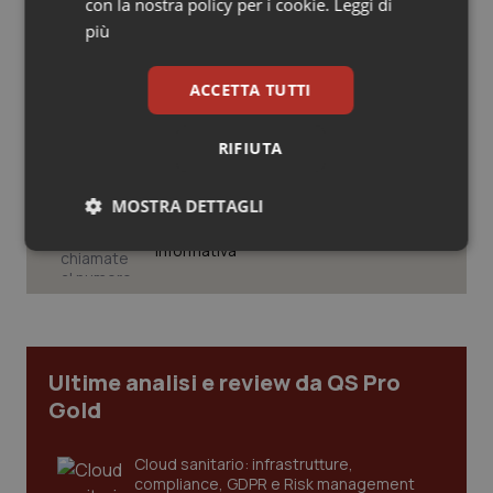
con la nostra policy per i cookie.
Leggi di
27.000 posti per Medicina, 3.000 in
Salute orale & impianti
più rispetto a scorso anno
più
Sangue & coagulazione
ACCETTA TUTTI
Pnrr Salute. Missione 6 verso il
traguardo, in chiusura la
rendicontazione degli obiettivi per la
Tiroide
X e ultima rata
RIFIUTA
Tumore al seno
Caldo. Ministero: oltre 1.700 chiamate
MOSTRA DETTAGLI
al numero 1500 dal 22 giugno.
Proseguono monitoraggi e campagna
informativa
Tumore ovarico
Necessari
Statistici
Marketing
Tumori del Polmone & Testa Collo
Tumori gastrointestinali
Ultime analisi e review da QS Pro
Gold
Necessari
Statistici
Marketing
Ulcera & Reflusso
I cookie necessari contribuiscono a rendere fruibile il
Cloud sanitario: infrastrutture,
sito web abilitandone funzionalità di base quali la
Vaccini
compliance, GDPR e Risk management
navigazione sulle pagine e l'accesso alle aree