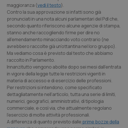
Calabria
Asma & BPCO
maggioranza (
vedi il testo
).
Contro la sua approvazione si infatti sono già
pronunciati in una nota alcuni parlamentari del Pdl che,
Campania
Car-T
secondo quanto riferiscono alcune agenzie di stampa,
stanno anche raccogliendo firme per dire no
Emilia-Romagna
Colesterolo & coronaropatie
all’emendamento minacciando voto contrario (ne
avrebbero raccolte già un’ottantina nel loro gruppo).
Friuli Venezia Giulia
Dermatite Atopica
Ma vediamo cosa è previsto dal testo che abbiamo
raccolto in Parlamento.
Lazio
Diabete & glucometri
Innanzitutto vengono abolite dopo sei mesi dall’entrata
in vigore della legge tutte le restrizioni vigenti in
Liguria
Disturbi dell’umore
materia di accesso e di esercizio delle professioni.
Per restrizioni si intendono, come specificato
Lombardia
Dolore
dettagliatamente nell’articolo, tutta una serie di limiti,
numerici, geografici, amministrativi, di tipologia
commerciale, e così via, che attualmente regolano
Marche
Donna & Salute
l’esercizio di molte attività professionali.
A differenza di quanto previsto dalle
prime bozze della
Molise
Epatiti