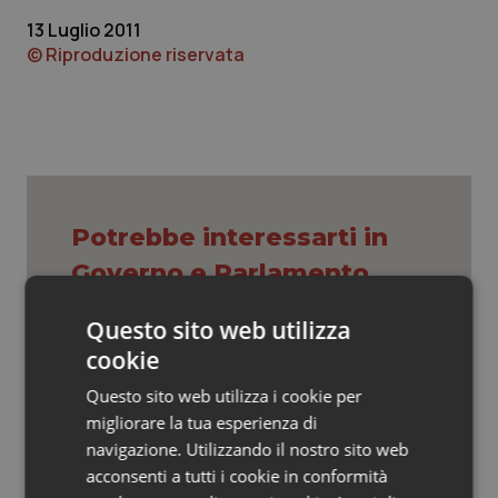
Valle D’Aosta
Oncodermatologia
13 Luglio 2011
© Riproduzione riservata
Veneto
Oncoematologia
Oncologia & Nutrizione
Psoriasi & pelle
Quotidiano Cardiologia
Potrebbe interessarti in
Governo e Parlamento
Quotidiano Chirurgia
Questo sito web utilizza
Decreto PA. Un commissario per
Quotidiano Oncologia
cookie
smaltire le scorte Covid, le liste
d’attesa tornano al Siveas e il
Questo sito web utilizza i cookie per
controllo sulle agende di
Quotidiano Pediatria
prenotazione passa ad Agenas. Saltano l’aumento
migliorare la tua esperienza di
delle tariffe ospedaliere e la proroga dei gettonisti
navigazione. Utilizzando il nostro sito web
Rene & patologie urogenitali
acconsenti a tutti i cookie in conformità
Università. Bernini firma il decreto: