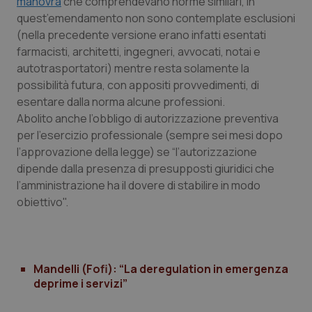
manovra
che comprendevano norme similari, in
quest’emendamento non sono contemplate esclusioni
Piemonte
HIV
(nella precedente versione erano infatti esentati
farmacisti, architetti, ingegneri, avvocati, notai e
Provincia Autonoma di Bolzano
Infezioni & Febbre
autotrasportatori) mentre resta solamente la
possibilità futura, con appositi provvedimenti, di
Provincia Autonoma di Trento
Ipertensione & Scompenso
esentare dalla norma alcune professioni.
Abolito anche l’obbligo di autorizzazione preventiva
Puglia
Malattie rare
per l’esercizio professionale (sempre sei mesi dopo
l’approvazione della legge) se “l’autorizzazione
dipende dalla presenza di presupposti giuridici che
Sardegna
Malattia di Crohn & Rettocolite Ulcerosa
l’amministrazione ha il dovere di stabilire in modo
obiettivo".
Sicilia
Neuroscienze & patologie neurodegenerative
Toscana
Obesità
Mandelli (Fofi): “La deregulation in emergenza
Umbria
Oftalmologia
deprime i servizi”