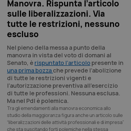
Manovra. Rispunta l’articolo
sulle liberalizzazioni. Via
Scienza e Farmaci
tutte le restrizioni, nessuno
Studi e Analisi
escluso
Lettere al direttore
Nel pieno della messa a punto della
manovra in vista del voto di domani al
Edizioni Regionali
Senato, è
rispuntato l’articolo
presente in
una prima bozza
che prevede l’abolizione
QS Pro
di tutte le restrizioni vigenti e
l’autorizzazione preventiva all’esercizio
Professionisti Sanitari.AI
di tutte le professioni. Nessuna esclusa.
Ma nel Pdl è polemica.
Abruzzo
QS Pro Gold
Tra gli emendamenti alla manovra economica allo
studio della maggioranza figura anche un articolo sulle
QS Club
Newsletter
Basilicata
Artrite & artrosi
“liberalizzazioni delle attività professionali e di impresa”
che sta suscitando forti polemiche nella stessa