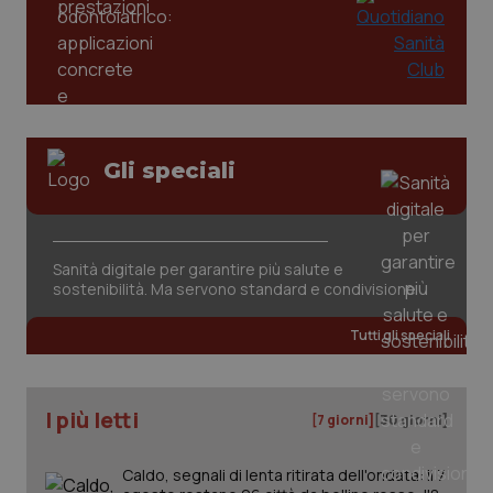
Gli speciali
tracking-sites-ironfish-
www.quotidianosanita.it
4
tracking-enable
settim
2 gior
Sanità digitale per garantire più salute e
sostenibilità. Ma servono standard e condivisione
Tutti gli speciali
tracking-sites-ironfish-
www.quotidianosanita.it
4
session-id
settim
2 gior
I più letti
[7 giorni]
[30 giorni]
Caldo, segnali di lenta ritirata dell'ondata: il 7
_ga
1 anno
Google LLC