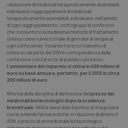
valutazione di medicinali terapeuticamente assimilabili;
individuerà i raggruppamenti di medicinali
terapeuticamente assimilabili; individuare, nell'ambito
Necessari
Statistici
Marketing
di ogni raggruppamento, i sottogruppi di confezioni
I cookie necessari contribuiscono a rendere fruibile il
che consentono la medesima intensità di trattamento
sito web abilitandone funzionalità di base quali la
navigazione sulle pagine e l'accesso alle aree
(intesa come numero totale di giornate di terapia di
protette del sito. Il sito web non è in grado di
ogni confezione), fissando il prezzo massimo di
funzionare correttamente senza questi cookie.
rimborso da parte del SSN in corrispondenza della
Nome
Fornitore
/
Dominio
Scaden
confezione con il prezzo al pubblico più basso.
VISITOR_PRIVACY_METADATA
5 mesi
YouTube
L’ammontare del risparmio si stima in 400 milioni di
settim
.youtube.com
euro su base annua e, pertanto, per il 2015 in circa
200 milioni di euro
.
Riforma della disciplina di definizione del
prezzo dei
medicinali biotecnologici dopo la scadenza
brevettuale
. All’Aifa viene dato il potere di rinegoziare
con le aziende farmaceutiche, in riduzione di almeno il
20%, il prezzo di un medicinale biotecnologico