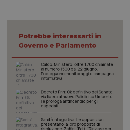
ten
vis
vid
__Secure-
.youtube.com
5 mesi 4
Que
ROLLOUT_TOKEN
settimane
imp
You
ges
Potrebbe interessarti in
del
e d
per
Governo e Parlamento
del
ute
tracking-sites-
www.quotidianosanita.it
4
Que
ironfish-tracking-
settimane
imp
Caldo. Ministero: oltre 1.700 chiamate
named-enable
2 giorni
dal
al numero 1500 dal 22 giugno.
per 
Proseguono monitoraggi e campagna
sis
informativa
sol
ute
ide
Decreto Pnrr. Ok definitivo del Senato:
Wel
via libera al nuovo Policlinico Umberto
I e proroga antincendio per gli
ospedali
Sanità integrativa. Le opposizioni
presentano la loro proposta di
risoluzione. Zaffini (FdI): “Rinviare per