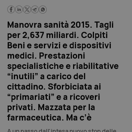
riabilitative “inutili” a carico del cittadino. Sforbiciata ai
“primariati” e a ricoveri privati. Mazzata per la farmaceutica.
Ma c’è
Scienza e Farmaci
Manovra sanità 2015. Tagli
Studi e Analisi
per 2,637 miliardi. Colpiti
Beni e servizi e dispositivi
Lettere al direttore
medici. Prestazioni
Edizioni Regionali
specialistiche e riabilitative
“inutili” a carico del
QS Pro
cittadino. Sforbiciata ai
Professionisti Sanitari.AI
“primariati” e a ricoveri
privati. Mazzata per la
Abruzzo
QS Pro Gold
farmaceutica. Ma c’è
QS Club
Newsletter
Basilicata
Artrite & artrosi
A un passo dall'intesa nuovo stop delle