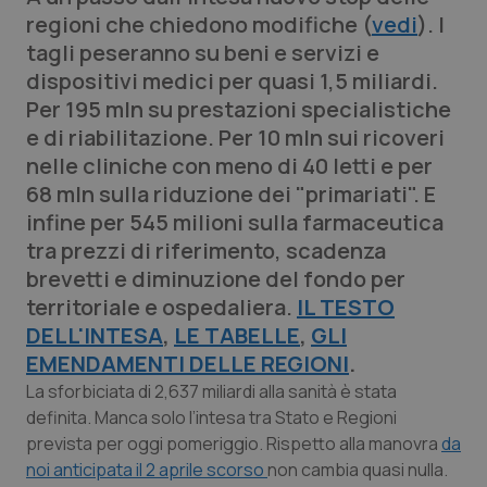
Calabria
Asma & BPCO
regioni che chiedono modifiche (
vedi
). I
tagli peseranno su beni e servizi e
Campania
Car-T
dispositivi medici per quasi 1,5 miliardi.
Per 195 mln su prestazioni specialistiche
Emilia-Romagna
Colesterolo & coronaropatie
e di riabilitazione. Per 10 mln sui ricoveri
nelle cliniche con meno di 40 letti e per
Friuli Venezia Giulia
Dermatite Atopica
68 mln sulla riduzione dei "primariati". E
infine per 545 milioni sulla farmaceutica
Lazio
Diabete & glucometri
tra prezzi di riferimento, scadenza
brevetti e diminuzione del fondo per
Liguria
Disturbi dell’umore
territoriale e ospedaliera.
IL TESTO
DELL'INTESA
,
LE TABELLE
,
GLI
Lombardia
Dolore
EMENDAMENTI DELLE REGIONI
.
La sforbiciata di 2,637 miliardi alla sanità è stata
Marche
Donna & Salute
definita. Manca solo l’intesa tra Stato e Regioni
prevista per oggi pomeriggio. Rispetto alla manovra
da
Molise
Epatiti
noi anticipata il 2 aprile scorso
non cambia quasi nulla.