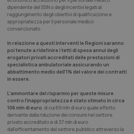
economico accessorio per il personale medico
dipendente del SSN o degli incentivi legati al
raggiungimento degli obiettivi di qualificazione e
appropriatezza per il personale medico
convenzionato.
In relazione a questi interventi le Regioni saranno
poi tenute a ridefinire i tetti di spesa annui degli
erogatori privati accreditati delle
prestazioni di
specialistica ambulatoriale assicurando un
abbattimento medio dell’1% del valore dei contratti
in essere.
L’ammontare del risparmio per queste misure
contro l'inappropriatezza è stato stimato in circa
106 mln di euro
, di cui 69 mln di euro quale effetto
derivante dalla riduzione dei consumi nel settore
privato accreditato e di 37 mln di euro
dall’efficentamento del settore pubblico attraverso la