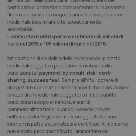
all'indomani della sua scadenza brevettuale o del
certificato di protezione complementare, in assenza
di una concomitante negoziazione del prezzo per un
medicinale biosimilare o terapeuticamente
assimilabile.
CookieScriptConsent
5 mesi
CookieScript
settim
www.quotidianosanita.it
L’ammontare del risparmio si stima in 35 milioni di
euro nel 2015 e 105 milioni di euro nel 2016.
Introduzione di disciplina della revisione dei prezzi di
medicinali soggetti a procedure di rimborsabilità
condizionata (
payment-by-result, risk- cost-
sharing, success fee
). Sempre all’Aifa il potere di
rinegoziare con le aziende farmaceutiche in riduzione il
prezzo di un medicinale soggetto a rimborsabilità
condizionata dopo almeno due anni di
tracking-sites-ironfish-
www.quotidianosanita.it
4
commercializzazione, quando i benefici rilevati
tracking-enable
settim
2 gior
nell'ambito dei Registri di monitoraggio AIFA siano
inferiori rispetto a quelli attesi e certificati. Al momento
non è stato però quantificato l’ammontare del