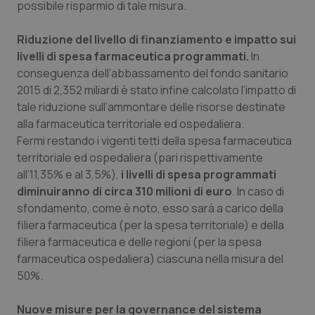
possibile risparmio di tale misura.
tracking-sites-ironfish-
www.quotidianosanita.it
4
session-id
settim
2 gior
Riduzione del livello di finanziamento e impatto sui
livelli di spesa farmaceutica programmati.
In
conseguenza dell’abbassamento del fondo sanitario
2015 di 2,352 miliardi è stato infine calcolato l’impatto di
_ga
1 anno
Google LLC
mes
.quotidianosanita.it
tale riduzione sull’ammontare delle risorse destinate
alla farmaceutica territoriale ed ospedaliera.
Fermi restando i vigenti tetti della spesa farmaceutica
territoriale ed ospedaliera (pari rispettivamente
all’11,35% e al 3,5%),
i livelli di spesa programmati
diminuiranno di circa 310 milioni di euro
. In caso di
sfondamento, come è noto, esso sarà a carico della
filiera farmaceutica (per la spesa territoriale) e della
filiera farmaceutica e delle regioni (per la spesa
farmaceutica ospedaliera) ciascuna nella misura del
50%.
Nuove misure per la governance del sistema