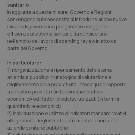
sanitario
In aggiunta a queste misure, Governo e Regioni
convengono sulla necessità di introdurre anche nuove
misure di governance per garantire maggiore
efficienza al sistema sanitario da considerare
nell’ambito del lavoro di spending review in atto da
parte del Governo.
PHPSESSID
Sessio
PHP.net
www.quotidianosanita.it
In particolare:
1) riorganizzazione e ripensamento del sistema
aziendale pubblico in una logica di valutazione e
miglioramento della produttività, intesa quale rapporto
tra il valore prodotto (in termini quantitativi e
economici) ed i fattori produttivi utilizzati (in termini
quantitativi e economici);
2) individuazione e utilizzo di indicatori standard relativi
alla gestione degli immobili, strumentali e non, delle
aziende sanitarie pubbliche;