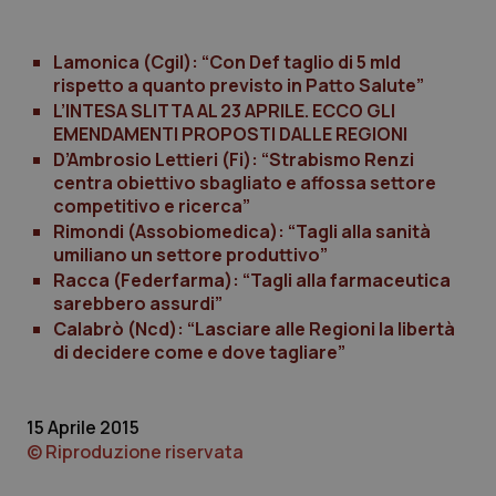
lo stato
inco
della
può
sessione.
det
vis
Lamonica (Cgil): “Con Def taglio di 5 mld
web
rispetto a quanto previsto in Patto Salute”
uti
nuo
L’INTESA SLITTA AL 23 APRILE. ECCO GLI
ver
dell
EMENDAMENTI PROPOSTI DALLE REGIONI
You
D’Ambrosio Lettieri (Fi): “Strabismo Renzi
__Secure-YNID
.youtube.com
5 mesi 4
Que
centra obiettivo sbagliato e affossa settore
settimane
imp
competitivo e ricerca”
You
ten
Rimondi (Assobiomedica): “Tagli alla sanità
pre
umiliano un settore produttivo”
del
vid
Racca (Federfarma): “Tagli alla farmaceutica
inco
sarebbero assurdi”
può
det
Calabrò (Ncd): “Lasciare alle Regioni la libertà
vis
web
di decidere come e dove tagliare”
uti
nuo
ver
dell
15 Aprile 2015
You
© Riproduzione riservata
YSC
Sessione
Que
Google LLC
imp
.youtube.com
You