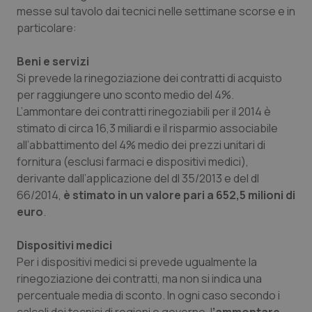
Valle D’Aosta
Oncodermatologia
messe sul tavolo dai tecnici nelle settimane scorse e in
particolare:
Veneto
Oncoematologia
Beni e servizi
Oncologia & Nutrizione
Si prevede la rinegoziazione dei contratti di acquisto
per raggiungere uno sconto medio del 4%.
Psoriasi & pelle
L’ammontare dei contratti rinegoziabili per il 2014 è
stimato di circa 16,3 miliardi e il risparmio associabile
all’abbattimento del 4% medio dei prezzi unitari di
Quotidiano Cardiologia
fornitura (esclusi farmaci e dispositivi medici),
derivante dall’applicazione del dl 35/2013 e del dl
Quotidiano Chirurgia
66/2014,
è stimato in un valore pari a 652,5 milioni di
euro
.
Quotidiano Oncologia
Dispositivi medici
Quotidiano Pediatria
Per i dispositivi medici si prevede ugualmente la
rinegoziazione dei contratti, ma non si indica una
Rene & patologie urogenitali
percentuale media di sconto. In ogni caso secondo i