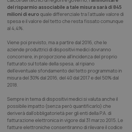
calcoli dei tecnici di regioni e governo, l
’ammontare
Salute orale & impianti
del risparmio associabile a tale misura sarà di 845
milioni di euro
quale differenziale tra l’attuale valore di
spesa e il valore del tetto che resta fissato comunque
Sangue & coagulazione
al 4,4%.
Tiroide
Viene poi previsto, ma a partire dal 2016, che le
aziende produttrici di dispositivi medici dovranno
Tumore al seno
concorrere, in proporzione all’incidenza del proprio
fatturato sul totale della spesa, al ripiano
Tumore ovarico
dell’eventuale sfondamento del tetto programmato in
misura del 30% dal 2016, del 40 dal 2017 e del 50% dal
Tumori del Polmone & Testa Collo
2018.
Tumori gastrointestinali
Sempre in tema di dispositivi medici si valuta anche il
possibile impatto (senza però quantificarlo) che
deriverà dall’obbligatorietà per gli enti della P.A. di
Ulcera & Reflusso
fatturazione elettronica in vigore dal 31 marzo 2015. Le
fatture elettroniche consentiranno di rilevare il codice
Vaccini