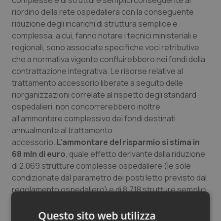
complesse e di strutture semplici conseguente al
riordino della rete ospedaliera con la conseguente
riduzione degli incarichi di struttura semplice e
complessa, a cui, fanno notare i tecnici ministeriali e
regionali, sono associate specifiche voci retributive
che a normativa vigente confluirebbero nei fondi della
contrattazione integrativa. Le risorse relative al
trattamento accessorio liberate a seguito delle
riorganizzazioni correlate al rispetto degli standard
ospedalieri, non concorrerebbero inoltre
all’ammontare complessivo dei fondi destinati
annualmente al trattamento
accessorio.
L’ammontare del risparmio si stima in
68 mln di euro
, quale effetto derivante dalla riduzione
di 2.069 strutture complesse ospedaliere (le sole
condizionate dal parametro dei posti letto previsto dal
regolamento ospedaliero) e di 8.718 strutture semplici
(condizionate dal numero di strutture complesse)
nelle regioni tenute a ridurre il numero di strutture
Questo sito web utilizza