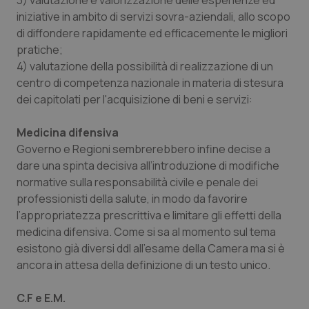
3) valutazione e valorizzazione delle esperienze ed
iniziative in ambito di servizi sovra-aziendali, allo scopo
di diffondere rapidamente ed efficacemente le migliori
pratiche;
4) valutazione della possibilità di realizzazione di un
_ga_KM60CM4NPH
.quotidianosanita.it
1 anno
mes
centro di competenza nazionale in materia di stesura
dei capitolati per l'acquisizione di beni e servizi:
Medicina difensiva
Governo e Regioni sembrerebbero infine decise a
dare una spinta decisiva all’introduzione di modifiche
normative sulla responsabilità civile e penale dei
professionisti della salute, in modo da favorire
Fornitore
/
Nome
Scadenza
Descrizion
l’appropriatezza prescrittiva e limitare gli effetti della
Dominio
Nome
Fornitore
/
Dominio
Scadenza
Des
medicina difensiva. Come si sa al momento sul tema
_ga_0VMQEQKQ1N
.quotidianosanita.it
1 anno 1
Questo
mese
cookie
VISITOR_INFO1_LIVE
5 mesi 4
Que
Google LLC
esistono già diversi ddl all’esame della Camera ma si è
viene
settimane
imp
.youtube.com
ancora in attesa della definizione di un testo unico.
utilizzato
You
da Google
ten
Analytics
pre
per
del
C.F e E.M.
mantener
vid