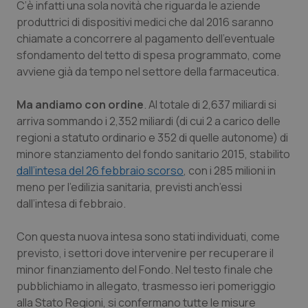
C’è infatti una sola novità che riguarda le aziende
produttrici di dispositivi medici che dal 2016 saranno
Piemonte
HIV
chiamate a concorrere al pagamento dell’eventuale
sfondamento del tetto di spesa programmato, come
Provincia Autonoma di Bolzano
Infezioni & Febbre
avviene già da tempo nel settore della farmaceutica.
Provincia Autonoma di Trento
Ipertensione & Scompenso
Ma andiamo con ordine
. Al totale di 2,637 miliardi si
arriva sommando i 2,352 miliardi (di cui 2 a carico delle
Puglia
Malattie rare
regioni a statuto ordinario e 352 di quelle autonome) di
minore stanziamento del fondo sanitario 2015, stabilito
Sardegna
Malattia di Crohn & Rettocolite Ulcerosa
dall’intesa del 26 febbraio scorso
, con i 285 milioni in
meno per l’edilizia sanitaria, previsti anch’essi
Sicilia
Neuroscienze & patologie neurodegenerative
dall’intesa di febbraio.
Con questa nuova intesa sono stati individuati, come
Toscana
Obesità
previsto, i settori dove intervenire per recuperare il
minor finanziamento del Fondo. Nel testo finale che
Umbria
Oftalmologia
pubblichiamo in allegato, trasmesso ieri pomeriggio
alla Stato Regioni, si confermano tutte le misure