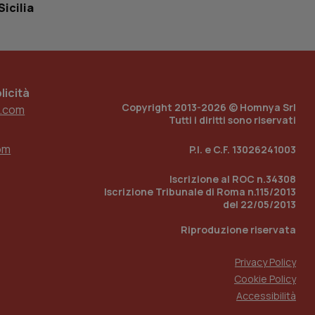
tato di accesso per
Sicilia
a Google Analytics
sione.
icità
Copyright 2013-2026 © Homnya Srl
.com
 tenere traccia
Tutti i diritti sono riservati
i Youtube incorporati
tics per mantenere
tore del sito web sta
om
ell'interfaccia di
P.I. e C.F. 13026241003
Iscrizione al ROC n.34308
 tenere traccia
i Youtube incorporati
Iscrizione Tribunale di Roma n.115/2013
tore del sito web sta
del 22/05/2013
ell'interfaccia di
Riproduzione riservata
 tenere traccia
Privacy Policy
r la gestione
Cookie Policy
one dell’esperienza
Accessibilità
e per abilitare il