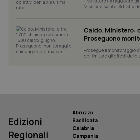
Il Ministero ha raggiunto gl
Missione salute. Si tratta dei
CookieScriptConse
Caldo. Ministero: 
tracking-sites-ironf
Proseguono monit
tracking-enable
Prosegue il monitoraggio de
tracking-sites-ironf
per limitare gli effetti dell
session-id
_ga
Abruzzo
PHPSESSID
Edizioni
Basilicata
Calabria
Regionali
Campania