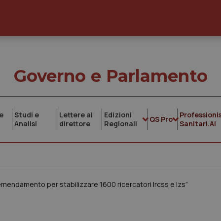
Governo e Parlamento
e
Studi e
Lettere al
Edizioni
Professionis
QS Pro
Analisi
direttore
Regionali
Sanitari.AI
mendamento per stabilizzare 1600 ricercatori Ircss e Izs”