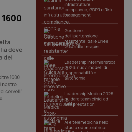
infrastrutture,
compliance, GDPR e Risk
management
e 1600
Gestione
dell'Ipertensione
elta
resistente: dalle Linee
Guida alle terapie
alia deve
innovative
a dei
Leadership Infermieristica
2026: nuovi modelli di
responsabilità e
oltre 1600
autonomia
el nostro
i cervelli”.
Leadership Medica 2026:
o
guidare team clinici ad
alte prestazioni
AI e telemedicina nello
studio odontoiatrico: