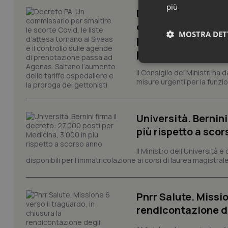
più
Decreto PA. Un com
d’attesa tornano al
MOSTRA DET
passa ad Agenas. S
proroga dei getton
Neces
Il Consiglio dei Ministri ha 
misure urgenti per la funzio
Università. Bernini
più rispetto a sco
Il Ministro dell'Università e
I cookie necessari con
disponibili per l'immatricolazione ai corsi di laurea magistrale
e l'accesso alle aree 
Nome
VISITOR_PRIVACY_
Pnrr Salute. Missio
rendicontazione deg