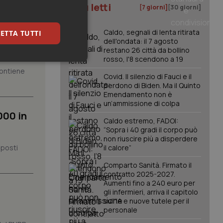
I più letti
[7 giorni]
[30 giorni]
ione
Caldo, segnali di lenta ritirata
ETTA TUTTI
dell'ondata: il 7 agosto
restano 26 città da bollino
rosso, l'8 scendono a 19
keting
 contiene
Covid. Il silenzio di Fauci e il
perdono di Biden. Ma il Quinto
Emendamento non è
un’ammissione di colpa
000 in
Caldo estremo, FADOI:
“Sopra i 40 gradi il corpo può
non riuscire più a disperdere
 posti
il calore”
igazione sulle pagine
kie.
Comparto Sanità. Firmato il
contratto 2025-2027.
Aumenti fino a 240 euro per
er memorizzare le
gli infermieri, arriva il capitolo
utente per la loro
sull'IA e nuove tutele per il
 dati sul consenso
personale
itiche e
tendo che le loro