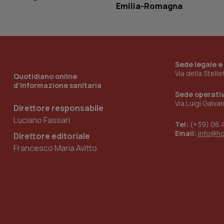
Emilia-Romagna
_ga_KM60CM4NPH
Sede legale e
Nome
Via della Stell
Nome
Quotidiano online
d'informazione sanitaria
VISITOR_INFO1_LIV
_ga_0VMQEQKQ1N
Sede operati
Via Luigi Galva
Direttore responsabile
Luciano Fassari
Tel:
(+39) 06 
__Secure-YNID
Email:
info@h
Direttore editoriale
Francesco Maria Avitto
YSC
__Secure-
ROLLOUT_TOKEN
tracking-sites-