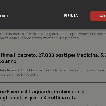
missario per smaltire le scorte Covid, le liste
 Siveas e il controllo sulle agende di prenotaz
RIFIUTA
TAGLI
ACC
altano l’aumento delle tariffe ospedaliere e la
isti
sari
Statistici
Mar
dato il via libera al Decreto PA nei giorni scorsi, il provvedimento che
nalità della pubblica amministrazione. Tra le norme...
 firma il decreto: 27.000 posti per Medicina, 3.
rso anno
Necessari
Statistici
Marketing
 della Ricerca, Anna Maria Bernini, ha firmato il decreto che definisce i
tribuiscono a rendere fruibile il sito web abilitandone funzionalità di base quali la nav
 a ciclo unico in Medicina...
protette del sito. Il sito web non è in grado di funzionare correttamente senza questi coo
Fornitore
/
Dominio
Scadenza
Descrizione
METADATA
5 mesi 4
Questo cookie viene utilizzato p
ne 6 verso il traguardo, in chiusura la
YouTube
settimane
scelte di consenso e privacy dell'
.youtube.com
li obiettivi per la X e ultima rata
interazione con il sito. Registra i
del visitatore riguardo a varie pol
impostazioni sulla privacy, garan