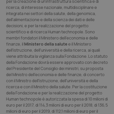
per la creazione di un'infrastruttura scientifica e di
Salute orale & impianti
ricerca, di interesse nazionale, multidisciplinare e
integrata nei settori della salute, della genomica,
Sangue & coagulazione
dell'alimentazione e della scienza dei dati e delle
decisioni, e per la realizzazione del progetto
scientifico e di ricerca Human technopole. Sono
Tiroide
membri fondatori il Ministero dell'economia e delle
finanze, il
Ministero della salute
e il Ministero
Tumore al seno
dell'istruzione, dell'università e della ricerca, ai quali
viene attribuita la vigilanza sulla Fondazione. Lo statuto
Tumore ovarico
della Fondazione dovrà essere approvato con decreto
del Presidente del Consiglio dei ministri, su proposta
Tumori del Polmone & Testa Collo
del Ministro dell'economia e delle finanze, di concerto
con il Ministro dell'istruzione, dell'università e della
Tumori gastrointestinali
ricerca e con il Ministro della salute. Per la costituzione
della Fondazione e per la realizzazione del progetto
Ulcera & Reflusso
Human technopole è autorizzata la spesa di 10 milioni di
euro per il 2017, di 114,3 milioni di euro per il 2018, di 136,5
milioni di euro per il 2019, di 112,1 milioni di euro per il
Vaccini