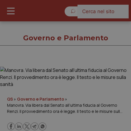
Venerdì 7 Agosto 2026
Governo e Parlamento
Governo e Parlamento
Cronache
Governo e Parlamento
QS
»
Governo e Parlamento
»
Manovra. Via libera dal Senato all’ultima fiducia al Governo
Renzi. Il provvedimento ora è legge. Il testo e le misure sulla
Regioni e Asl
sanità
Lavoro e Professioni