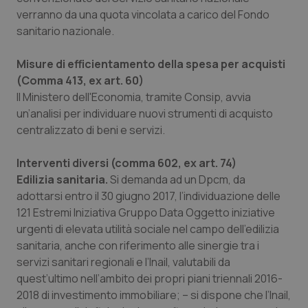
sol
verranno da una quota vincolata a carico del Fondo
ute
ide
sanitario nazionale.
Wel
Misure di efficientamento della spesa per acquisti
(Comma 413, ex art. 60)
Il Ministero dell'Economia, tramite Consip, avvia
un’analisi per individuare nuovi strumenti di acquisto
centralizzato di beni e servizi.
Interventi diversi (comma 602, ex art. 74)
Edilizia sanitaria.
Si demanda ad un Dpcm, da
adottarsi entro il 30 giugno 2017, l’individuazione delle
121 Estremi Iniziativa Gruppo Data Oggetto iniziative
urgenti di elevata utilità sociale nel campo dell’edilizia
sanitaria, anche con riferimento alle sinergie tra i
servizi sanitari regionali e l’Inail, valutabili da
quest’ultimo nell’ambito dei propri piani triennali 2016-
2018 di investimento immobiliare; – si dispone che l’Inail,