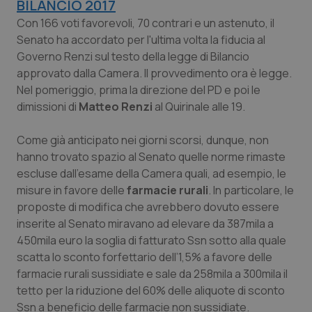
BILANCIO 2017
Calabria
Asma & BPCO
Con 166 voti favorevoli, 70 contrari e un astenuto, il
Senato ha accordato per l'ultima volta la fiducia al
Campania
Car-T
Governo Renzi sul testo della legge di Bilancio
approvato dalla Camera. Il provvedimento ora è legge.
Emilia-Romagna
Colesterolo & coronaropatie
Nel pomeriggio, prima la direzione del PD e poi le
dimissioni di
Matteo Renzi
al Quirinale alle 19.
Friuli Venezia Giulia
Dermatite Atopica
Come già anticipato nei giorni scorsi, dunque, non
Lazio
Diabete & glucometri
hanno trovato spazio al Senato quelle norme rimaste
escluse dall'esame della Camera quali, ad esempio, le
misure in favore delle
farmacie rurali
. In particolare, le
Liguria
Disturbi dell’umore
proposte di modifica che avrebbero dovuto essere
inserite al Senato miravano ad elevare da 387mila a
Lombardia
Dolore
450mila euro la soglia di fatturato Ssn sotto alla quale
scatta lo sconto forfettario dell’1,5% a favore delle
Marche
Donna & Salute
farmacie rurali sussidiate e sale da 258mila a 300mila il
tetto per la riduzione del 60% delle aliquote di sconto
Molise
Epatiti
Ssn a beneficio delle farmacie non sussidiate.