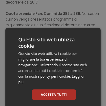
decorrere dal 2017.
Quota premiale Fsn. Commi da 385 a 388.
Nel caso in
cui non venga presentato il programma di
miglioramento e riqualificazione di determinate aree
del servizio sanitario regionale, ovvero si riscontri una
verifica negativa dell’attuazione annuale dello stesso,
Questo sito web utilizza
la regione interessata subirà la perdita per il medesimo
cookie
anno 2017 – in luogo della perdita permanente – del
diritto di accesso alla quota premiale prevista.
Questo sito web utilizza i cookie per
migliorare la tua esperienza di
Stretta sui deficit delle aziende ospedaliere.
navigazione. Utilizzando il nostro sito web
Comma 390.
Viene fissato al 7 per cento dei ricavi o a
acconsenti a tutti i cookie in conformità
7 milioni di euro – invece che al 5 per cento e a 5 milioni
con la nostra policy per i cookie.
Leggi di
di euro – il valore del disavanzo tra i costi e i ricavi quale
più
presupposto per l’adozione e l’attuazione di un piano
di rientro per le aziende ospedaliere o ospedaliero-
ACCETTA TUTTI
universitarie, gli IRCSS pubblici e gli altri enti pubblici
che erogano prestazioni di ricovero e cura.