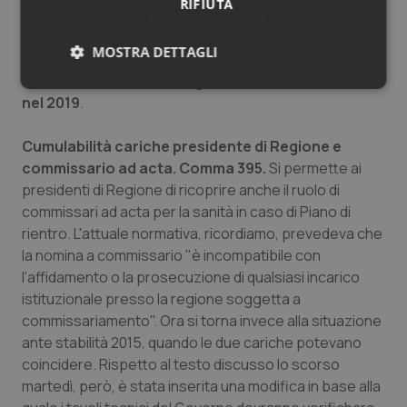
RIFIUTA
Finanziamento Fondo sanitario nazionale. Comma
MOSTRA DETTAGLI
392.
Per la sanità la determinazione del Fondo sanitario
2017 a
113 miliardi
, che salgono a
114 nel 2018
e a
115
Necessari
Statistici
Marketing
nel 2019
.
Cumulabilità cariche presidente di Regione e
commissario ad acta. Comma 395.
Si permette ai
presidenti di Regione di ricoprire anche il ruolo di
commissari ad acta per la sanità in caso di Piano di
Necessari
Statistici
Marketing
rientro. L'attuale normativa, ricordiamo, prevedeva che
I cookie necessari contribuiscono a rendere fruibile il
la nomina a commissario "è incompatibile con
sito web abilitandone funzionalità di base quali la
l'affidamento o la prosecuzione di qualsiasi incarico
navigazione sulle pagine e l'accesso alle aree
protette del sito. Il sito web non è in grado di
istituzionale presso la regione soggetta a
funzionare correttamente senza questi cookie.
commissariamento". Ora si torna invece alla situazione
Nome
Fornitore
/
Dominio
Scaden
ante stabilità 2015, quando le due cariche potevano
coincidere. Rispetto al testo discusso lo scorso
VISITOR_PRIVACY_METADATA
5 mesi
YouTube
settim
.youtube.com
martedì, però, è stata inserita una modifica in base alla