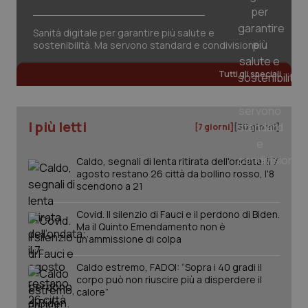
Sanità digitale per garantire più salute e
sostenibilità. Ma servono standard e condivisione
Tutti gli speciali
I più letti
[7 giorni]
[30 giorni]
Caldo, segnali di lenta ritirata dell'ondata: il 7
agosto restano 26 città da bollino rosso, l'8
scendono a 21
Covid. Il silenzio di Fauci e il perdono di Biden.
Ma il Quinto Emendamento non è
un’ammissione di colpa
Caldo estremo, FADOI: “Sopra i 40 gradi il
corpo può non riuscire più a disperdere il
calore”