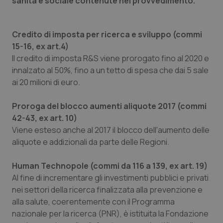
sanità e sociale contenute nel provvedimento.
Valle D’Aosta
Oncodermatologia
Veneto
Oncoematologia
Credito di imposta per ricerca e sviluppo (commi
15-16, ex art.4)
Oncologia & Nutrizione
Il credito di imposta R&S viene prorogato fino al 2020 e
innalzato al 50%, fino a un tetto di spesa che dai 5 sale
Psoriasi & pelle
ai 20 milioni di euro.
Quotidiano Cardiologia
Proroga del blocco aumenti aliquote 2017 (commi
42-43, ex art. 10)
Viene esteso anche al 2017 il blocco dell'aumento delle
Quotidiano Chirurgia
aliquote e addizionali da parte delle Regioni.
Quotidiano Oncologia
Human Technopole (commi da 116 a 139, ex art. 19)
Al fine di incrementare gli investimenti pubblici e privati
Quotidiano Pediatria
nei settori della ricerca finalizzata alla prevenzione e
alla salute, coerentemente con il Programma
Rene & patologie urogenitali
nazionale per la ricerca (PNR), è istituita la Fondazione