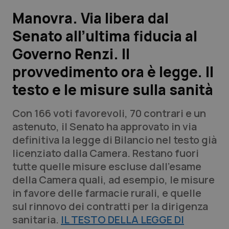
Manovra. Via libera dal
Scienza e Farmaci
Senato all’ultima fiducia al
Governo Renzi. Il
Studi e Analisi
provvedimento ora è legge. Il
Lettere al direttore
testo e le misure sulla sanità
Edizioni Regionali
Con 166 voti favorevoli, 70 contrari e un
astenuto, il Senato ha approvato in via
QS Pro
definitiva la legge di Bilancio nel testo già
licenziato dalla Camera. Restano fuori
Professionisti Sanitari.AI
tutte quelle misure escluse dall'esame
della Camera quali, ad esempio, le misure
Abruzzo
QS Pro Gold
in favore delle farmacie rurali, e quelle
sul rinnovo dei contratti per la dirigenza
QS Club
Newsletter
Basilicata
Artrite & artrosi
sanitaria.
IL TESTO DELLA LEGGE DI