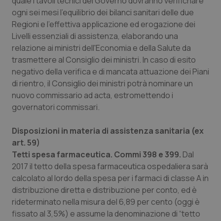
quale i tavoli tecnici del Governo dovranno verifichare
ogni sei mesi l'equilibrio dei bilanci sanitari delle due
Regioni e l'effettiva applicazione ed erogazione dei
Livelli essenziali di assistenza, elaborando una
relazione ai ministri dell'Economia e della Salute da
trasmettere al Consiglio dei ministri. In caso di esito
negativo della verifica e di mancata attuazione dei Piani
di rientro, il Consiglio dei ministri potrà nominare un
nuovo commissario ad acta, estromettendo i
governatori commissari.
Disposizioni in materia di assistenza sanitaria (ex
CookieScriptConsent
5 mesi
CookieScript
art. 59)
settim
www.quotidianosanita.it
Tetti spesa farmaceutica.
Commi 398 e 399.
Dal
2017 il tetto della spesa farmaceutica ospedaliera sarà
calcolato al lordo della spesa per i farmaci di classe A in
distribuzione diretta e distribuzione per conto, ed è
rideterminato nella misura del 6,89 per cento (oggi è
fissato al 3,5%) e assume la denominazione di “tetto