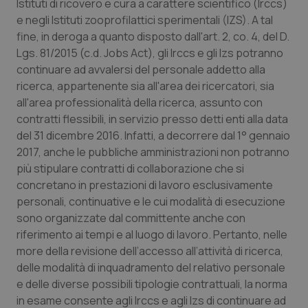
Istituti di ricovero e cura a carattere scientifico (Irccs)
Fornitore
/
e negli Istituti zooprofilattici sperimentali (IZS). A tal
Nome
Scadenza
Descrizion
Dominio
fine, in deroga a quanto disposto dall'art. 2, co. 4, del D.
Nome
Fornitore
/
Dominio
Scadenza
Des
_ga_0VMQEQKQ1N
.quotidianosanita.it
1 anno 1
Questo
Lgs. 81/2015 (c.d. Jobs Act), gli Irccs e gli Izs potranno
mese
cookie
VISITOR_INFO1_LIVE
5 mesi 4
Que
Google LLC
viene
continuare ad avvalersi del personale addetto alla
settimane
imp
.youtube.com
utilizzato
You
ricerca, appartenente sia all'area dei ricercatori, sia
da Google
ten
Analytics
pre
all'area professionalità della ricerca, assunto con
per
del
mantener
vid
contratti flessibili, in servizio presso detti enti alla data
lo stato
inco
del 31 dicembre 2016. Infatti, a decorrere dal 1° gennaio
della
può
sessione.
det
2017, anche le pubbliche amministrazioni non potranno
vis
web
più stipulare contratti di collaborazione che si
uti
concretano in prestazioni di lavoro esclusivamente
nuo
ver
personali, continuative e le cui modalità di esecuzione
dell
You
sono organizzate dal committente anche con
riferimento ai tempi e al luogo di lavoro. Pertanto, nelle
__Secure-YNID
.youtube.com
5 mesi 4
Que
settimane
imp
more della revisione dell’accesso all’attività di ricerca,
You
ten
delle modalità di inquadramento del relativo personale
pre
del
e delle diverse possibili tipologie contrattuali, la norma
vid
in esame consente agli Irccs e agli Izs di continuare ad
inco