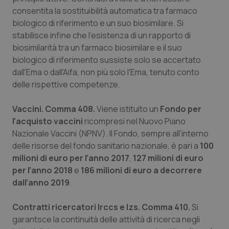
consentita la sostituibilità automatica tra farmaco
biologico di riferimento e un suo biosimilare. Si
stabilisce infine che l’esistenza di un rapporto di
biosimilarità tra un farmaco biosimilare e il suo
biologico di riferimento sussiste solo se accertato
dall'Ema o dall'Aifa, non più solo l'Ema, tenuto conto
delle rispettive competenze.
Vaccini. Comma 408.
Viene istituito un
Fondo per
l'acquisto vaccini
ricompresi nel Nuovo Piano
Nazionale Vaccini (NPNV). Il Fondo, sempre all’interno
_ga_KM60CM4NPH
.quotidianosanita.it
1 anno
delle risorse del fondo sanitario nazionale, è pari a
100
mes
milioni di euro per l’anno 2017
,
127 milioni di euro
per l’anno 2018
e
186 milioni di euro a decorrere
dall’anno 2019
.
Contratti ricercatori Irccs e Izs. Comma 410.
Si
garantsce la continuità delle attività di ricerca negli