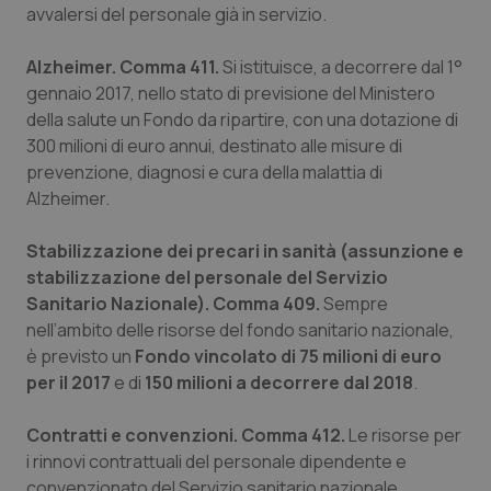
può
avvalersi del personale già in servizio.
det
vis
web
Alzheimer. Comma 411.
Si istituisce, a decorrere dal 1°
uti
nuo
gennaio 2017, nello stato di previsione del Ministero
ver
dell
della salute un Fondo da ripartire, con una dotazione di
You
300 milioni di euro annui, destinato alle misure di
YSC
Sessione
Que
Google LLC
prevenzione, diagnosi e cura della malattia di
imp
.youtube.com
You
Alzheimer.
ten
vis
vid
Stabilizzazione dei precari in sanità (assunzione e
__Secure-
.youtube.com
5 mesi 4
Que
stabilizzazione del personale del Servizio
ROLLOUT_TOKEN
settimane
imp
You
Sanitario Nazionale). Comma 409.
Sempre
ges
nell’ambito delle risorse del fondo sanitario nazionale,
del
e d
è previsto un
Fondo vincolato di 75 milioni di euro
per
del
per il 2017
e di
150 milioni a decorrere dal 2018
.
ute
tracking-sites-
www.quotidianosanita.it
4
Que
Contratti e convenzioni. Comma 412.
Le risorse per
ironfish-tracking-
settimane
imp
named-enable
2 giorni
dal
i rinnovi contrattuali del personale dipendente e
per 
sis
convenzionato del Servizio sanitario nazionale