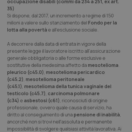
occupazione disabili (commi da 234 a 251, ex art.
35)
Si dispone, dal 2017, un incremento a regime di 150
milioni a valere sullo stanziamento del
Fondo per la
lotta alla povertà
e all’esclusione sociale.
A decorrere dalla data di entrata in vigore della
presente legge il lavoratore iscritto all'assicurazione
generale obbligatoria o alle forme esclusive e
sostitutive della medesima affetto da
mesotelioma
pleurico (c45.0)
,
mesotelioma pericardico
(c45.2)
,
mesotelioma peritoneale
(c45.1)
,
mesotelioma della tunica vaginale del
testicolo (c45.7)
,
carcinoma polmonare
(c34)
e
asbestosi (c61)
, riconosciuti di origine
professionale, ovvero quale causa di servizio, ha
diritto al conseguimento di una
pensione di inabilità
,
ancorché non si trovi nell'assoluta e permanente
impossibilità di svolgere qualsiasi attività lavorativa. Ai