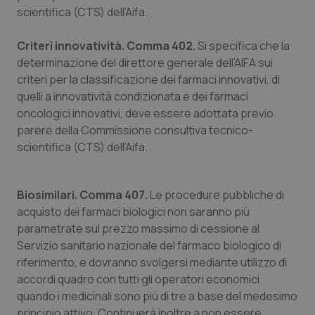
scientifica (CTS) dell’Aifa.
Criteri innovatività. Comma 402.
Si specifica che la
determinazione del direttore generale dell’AIFA sui
criteri per la classificazione dei farmaci innovativi, di
quelli a innovatività condizionata e dei farmaci
oncologici innovativi, deve essere adottata previo
parere della Commissione consultiva tecnico-
scientifica (CTS) dell’Aifa.
Biosimilari. Comma 407.
Le procedure pubbliche di
acquisto dei farmaci biologici non saranno più
parametrate sul prezzo massimo di cessione al
Servizio sanitario nazionale del farmaco biologico di
PHPSESSID
Sessio
PHP.net
riferimento, e dovranno svolgersi mediante utilizzo di
www.quotidianosanita.it
accordi quadro con tutti gli operatori economici
quando i medicinali sono più di tre a base del medesimo
principio attivo. Continuerà inoltre a non essere