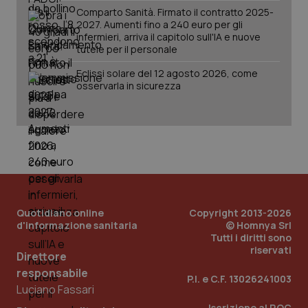
Comparto Sanità. Firmato il contratto 2025-
2027. Aumenti fino a 240 euro per gli
infermieri, arriva il capitolo sull'IA e nuove
tutele per il personale
Eclissi solare del 12 agosto 2026, come
osservarla in sicurezza
Quotidiano online
Copyright 2013-2026
d'informazione sanitaria
© Homnya Srl
Tutti i diritti sono
riservati
Direttore
responsabile
P.I. e C.F. 13026241003
Luciano Fassari
Iscrizione al ROC