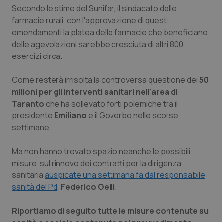
Secondo le stime del Sunifar, il sindacato delle
Piemonte
HIV
farmacie rurali, con l'approvazione di questi
emendamenti la platea delle farmacie che beneficiano
Provincia Autonoma di Bolzano
Infezioni & Febbre
delle agevolazioni sarebbe cresciuta di altri 800
esercizi circa.
Provincia Autonoma di Trento
Ipertensione & Scompenso
Come resterà irrisolta la controversa questione dei
50
milioni per gli interventi sanitari nell'area di
Puglia
Malattie rare
Taranto
che ha sollevato forti polemiche tra il
presidente
Emiliano
e il Goverbo nelle scorse
Sardegna
Malattia di Crohn & Rettocolite Ulcerosa
settimane.
Sicilia
Neuroscienze & patologie neurodegenerative
Ma non hanno trovato spazio neanche le possibili
misure sul rinnovo dei contratti per la dirigenza
Toscana
Obesità
sanitaria
auspicate una settimana fa dal responsabile
sanità del Pd
,
Federico Gelli
.
Umbria
Oftalmologia
Riportiamo di seguito tutte le misure contenute su