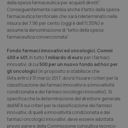
della spesa farmaceutica per acquisti diretti”.
Conseguentemente cambia anche il tetto della spesa
farmaceutica territoriale che sarà rideterminato nella
misura del 7,96 per cento (oggi è dell’11,35%) e
tracking-sites-ironfish-
www.quotidianosanita.it
4
tracking-enable
settim
assume la denominazione di “tetto della spesa
2 gior
farmaceutica convenzionata”.
Fondo farmaci innovativi ed oncologici. Commi
tracking-sites-ironfish-
www.quotidianosanita.it
4
400 e 401.
In tutto
1 miliardo di euro
per i farmaci
session-id
settim
2 gior
innovativi, di cui
500 per un nuovo fondo ad hoc per
gli oncologici
(in proposito si stabilisce che
l’Aifa,entro il 31 marzo 2017, dovrà fissare i criteri per la
classificazione dei farmaci innovativi e a innovatività
_ga
1 anno
Google LLC
condizionata e dei farmaci oncologici innovativi). Si
mes
.quotidianosanita.it
specifica che la determinazione del direttore generale
dell’AIFA sui criteri per la classificazione dei farmaci
innovativi, di quelli a innovatività condizionata e dei
farmaci oncologici innovativi, deve essere adottata
previo parere della Commissione consultiva tecnico-