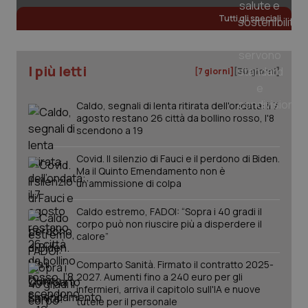
Tutti gli speciali
_ga_KM60CM4NPH
.quotidianosanita.it
1 anno
mes
I più letti
[7 giorni]
[30 giorni]
Caldo, segnali di lenta ritirata dell'ondata: il 7
agosto restano 26 città da bollino rosso, l'8
scendono a 19
Covid. Il silenzio di Fauci e il perdono di Biden.
Fornitore
/
Ma il Quinto Emendamento non è
Nome
Scadenza
Descrizion
Dominio
un’ammissione di colpa
Nome
Fornitore
/
Dominio
Scadenza
Des
_ga_0VMQEQKQ1N
.quotidianosanita.it
1 anno 1
Questo
mese
cookie
VISITOR_INFO1_LIVE
5 mesi 4
Que
Google LLC
Caldo estremo, FADOI: “Sopra i 40 gradi il
viene
settimane
imp
.youtube.com
corpo può non riuscire più a disperdere il
utilizzato
You
da Google
calore”
ten
Analytics
pre
per
del
Comparto Sanità. Firmato il contratto 2025-
mantener
vid
lo stato
inco
2027. Aumenti fino a 240 euro per gli
della
può
infermieri, arriva il capitolo sull'IA e nuove
sessione.
det
tutele per il personale
vis