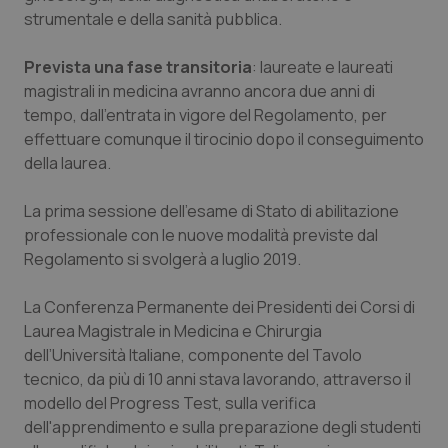
strumentale e della sanità pubblica.
Salute orale & impianti
Prevista una fase transitoria
: laureate e laureati
Sangue & coagulazione
magistrali in medicina avranno ancora due anni di
tempo, dall’entrata in vigore del Regolamento, per
Tiroide
effettuare comunque il tirocinio dopo il conseguimento
della laurea.
Tumore al seno
La prima sessione dell’esame di Stato di abilitazione
Tumore ovarico
professionale con le nuove modalità previste dal
Regolamento si svolgerà a luglio 2019.
Tumori del Polmone & Testa Collo
La Conferenza Permanente dei Presidenti dei Corsi di
Laurea Magistrale in Medicina e Chirurgia
Tumori gastrointestinali
dell’Università Italiane, componente del Tavolo
tecnico, da più di 10 anni stava lavorando, attraverso il
Ulcera & Reflusso
modello del Progress Test, sulla verifica
dell'apprendimento e sulla preparazione degli studenti
Vaccini