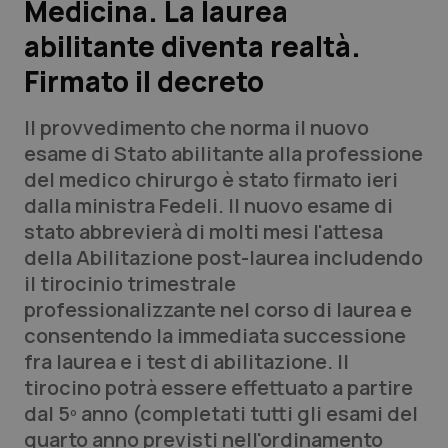
Medicina. La laurea
abilitante diventa realtà.
Scienza e Farmaci
Firmato il decreto
Studi e Analisi
Il provvedimento che norma il nuovo
Lettere al direttore
esame di Stato abilitante alla professione
del medico chirurgo è stato firmato ieri
Edizioni Regionali
dalla ministra Fedeli. Il nuovo esame di
stato abbrevierà di molti mesi l'attesa
QS Pro
della Abilitazione post-laurea includendo
il tirocinio trimestrale
Professionisti Sanitari.AI
professionalizzante nel corso di laurea e
consentendo la immediata successione
Abruzzo
QS Pro Gold
fra laurea e i test di abilitazione. Il
tirocino potrà essere effettuato a partire
QS Club
Newsletter
Basilicata
Artrite & artrosi
dal 5º anno (completati tutti gli esami del
quarto anno previsti nell'ordinamento