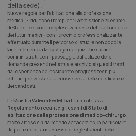
Calabria
Asma & BPCO
della sede).
Nuove regole per l’abilitazione alla professione
Campania
Car-T
medica. Si riducono i tempi per l’ammissione all’esame
di Stato – e quindi complessivamente dell’iter formativo
dei futuri medici – con il tirocinio professionalizzante
Emilia-Romagna
Colesterolo & coronaropatie
effettuato durante il percorso di studi e non dopo la
laurea. E cambia la tipologia dei quiz che saranno
Friuli Venezia Giulia
Dermatite Atopica
somministrati, con il passaggio dall’utilizzo delle
domande presenti nell’attuale archivio ai quesiti tratti
Lazio
Diabete & glucometri
dall’esperienza del cosiddetto progress test, più
efficaci per valutare le conoscenze delle candidate e
Liguria
Disturbi dell’umore
dei candidati.
Lombardia
Dolore
La Ministra
Valeria Fedeli
ha firmato il nuovo
Regolamento recante gli esami di Stato di
Marche
Donna & Salute
abilitazione della professione di medico-chirurgo
,
molto atteso sia dal mondo accademico, in particolare
da parte delle studentesse e degli studenti delle
Molise
Epatiti