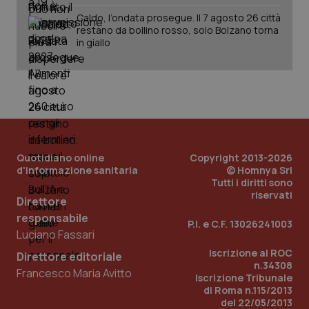
web
uti
Caldo, l’ondata prosegue. Il 7 agosto 26 città
nuo
restano da bollino rosso, solo Bolzano torna
ver
in giallo
dell
You
__Secure-YNID
.youtube.com
5 mesi 4
Que
settimane
imp
You
ten
pre
del
vid
inco
può
Quotidiano online
Copyright 2013-2026
det
d'informazione sanitaria
© Homnya Srl
vis
web
Tutti i diritti sono
uti
riservati
nuo
Direttore
ver
responsabile
dell
P.I. e C.F. 13026241003
You
Luciano Fassari
YSC
Sessione
Que
Google LLC
Iscrizione al ROC
Direttore editoriale
imp
.youtube.com
n.34308
You
Francesco Maria Avitto
Iscrizione Tribunale
ten
vis
di Roma n.115/2013
vid
del 22/05/2013