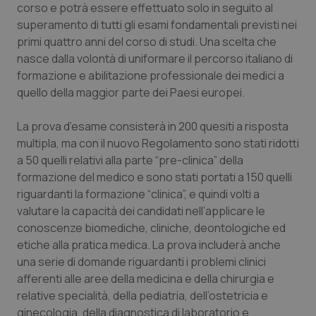
Valle D’Aosta
Oncodermatologia
corso e potrà essere effettuato solo in seguito al
superamento di tutti gli esami fondamentali previsti nei
Veneto
Oncoematologia
primi quattro anni del corso di studi. Una scelta che
nasce dalla volontà di uniformare il percorso italiano di
Oncologia & Nutrizione
formazione e abilitazione professionale dei medici a
quello della maggior parte dei Paesi europei.
Psoriasi & pelle
La prova d’esame consisterà in 200 quesiti a risposta
multipla, ma con il nuovo Regolamento sono stati ridotti
Quotidiano Cardiologia
a 50 quelli relativi alla parte “pre-clinica” della
formazione del medico e sono stati portati a 150 quelli
Quotidiano Chirurgia
riguardanti la formazione “clinica”, e quindi volti a
valutare la capacità dei candidati nell’applicare le
Quotidiano Oncologia
conoscenze biomediche, cliniche, deontologiche ed
etiche alla pratica medica. La prova includerà anche
Quotidiano Pediatria
una serie di domande riguardanti i problemi clinici
afferenti alle aree della medicina e della chirurgia e
Rene & patologie urogenitali
relative specialità, della pediatria, dell’ostetricia e
ginecologia, della diagnostica di laboratorio e