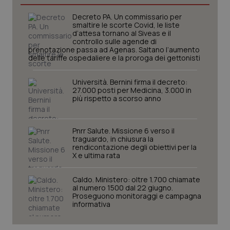
Decreto PA. Un commissario per
CookieScriptConsent
5 mesi
CookieScript
smaltire le scorte Covid, le liste
settim
www.quotidianosanita.it
d’attesa tornano al Siveas e il
controllo sulle agende di
prenotazione passa ad Agenas. Saltano l’aumento
delle tariffe ospedaliere e la proroga dei gettonisti
Università. Bernini firma il decreto:
27.000 posti per Medicina, 3.000 in
più rispetto a scorso anno
Pnrr Salute. Missione 6 verso il
traguardo, in chiusura la
rendicontazione degli obiettivi per la
tracking-sites-ironfish-
www.quotidianosanita.it
4
X e ultima rata
tracking-enable
settim
2 gior
Caldo. Ministero: oltre 1.700 chiamate
al numero 1500 dal 22 giugno.
Proseguono monitoraggi e campagna
informativa
tracking-sites-ironfish-
www.quotidianosanita.it
4
session-id
settim
2 gior