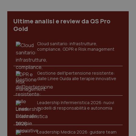
Ultime analisi e review da QS Pro
_ga
1 anno
Google LLC
mes
Gold
.quotidianosanita.it
Cloud sanitario: infrastrutture,
compliance, GDPR e Risk management
Gestione dell'Ipertensione resistente:
dalle Linee Guida alle terapie innovative
Leadership Infermieristica 2026: nuovi
modelli di responsabilità e autonomia
Leadership Medica 2026: guidare team