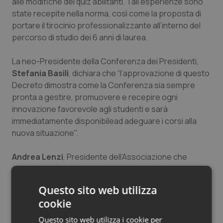
alle modifiche dei quiz abilitanti. Tali esperienze sono
state recepite nella norma, così come la proposta di
portare il tirocinio professionalizzante all’interno del
percorso di studio dei 6 anni di laurea.
La neo-Presidente della Conferenza dei Presidenti,
Stefania Basili
, dichiara che “l’approvazione di questo
Decreto dimostra come la Conferenza sia sempre
pronta a gestire, promuovere e recepire ogni
innovazione favorevole agli studenti e sarà
immediatamente disponibilead adeguare i corsi alla
nuova situazione".
Andrea Lenzi
, Presidente dell’Associazione che
coordina la Conferenza, sottolinea “questo Decreto
vede nel testo, per la prima volta, riconosciuta dal
Questo sito web utilizza
legislatore la Conferenza dei Presidenti come
cookie
soggetto istituzionale che collabora attivamente alla
messa a punto dei test di verifica della qualità della
Questo sito web utilizza i cookie per