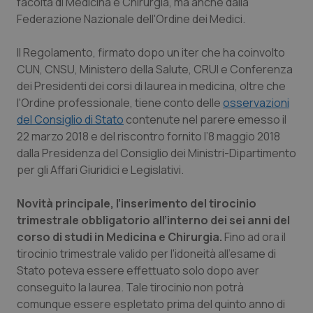
facoltà di Medicina e Chirurgia, ma anche dalla
Federazione Nazionale dell'Ordine dei Medici.
Piemonte
HIV
Il Regolamento, firmato dopo un iter che ha coinvolto
Provincia Autonoma di Bolzano
Infezioni & Febbre
CUN, CNSU, Ministero della Salute, CRUI e Conferenza
dei Presidenti dei corsi di laurea in medicina, oltre che
Provincia Autonoma di Trento
Ipertensione & Scompenso
l'Ordine professionale, tiene conto delle
osservazioni
del Consiglio di Stato
contenute nel parere emesso il
Puglia
Malattie rare
22 marzo 2018 e del riscontro fornito l’8 maggio 2018
dalla Presidenza del Consiglio dei Ministri-Dipartimento
Sardegna
Malattia di Crohn & Rettocolite Ulcerosa
per gli Affari Giuridici e Legislativi.
Novità principale, l’inserimento del tirocinio
Sicilia
Neuroscienze & patologie neurodegenerative
trimestrale obbligatorio all’interno dei sei anni del
corso di studi in Medicina e Chirurgia.
Fino ad ora il
Toscana
Obesità
tirocinio trimestrale valido per l'idoneità all'esame di
Stato poteva essere effettuato solo dopo aver
Umbria
Oftalmologia
conseguito la laurea. Tale tirocinio non potrà
comunque essere espletato prima del quinto anno di