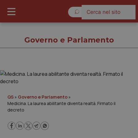
Sabato 8 Agosto 2026
Governo e Parlamento
Governo e Parlamento
Cronache
QS
»
Governo e Parlamento
»
Medicina. La laurea abilitante diventa realtà. Firmato il
Governo e Parlamento
decreto
Regioni e Asl
Lavoro e Professioni