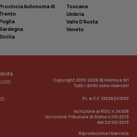
le variabili di
Provincia Autonoma di
Toscana
è un numero
o in cui viene
Trento
Umbria
r il sito, ma un
tato di accesso per
Puglia
Valle D’Aosta
Sardegna
Veneto
a Google Analytics
Sicilia
sione.
 tenere traccia
i Youtube incorporati
icità
tics per mantenere
tore del sito web sta
Copyright 2013-2026 © Homnya Srl
.com
ell'interfaccia di
Tutti i diritti sono riservati
 tenere traccia
om
P.I. e C.F. 13026241003
i Youtube incorporati
tore del sito web sta
ell'interfaccia di
Iscrizione al ROC n.34308
Iscrizione Tribunale di Roma n.115/2013
 tenere traccia
del 22/05/2013
Riproduzione riservata
r la gestione