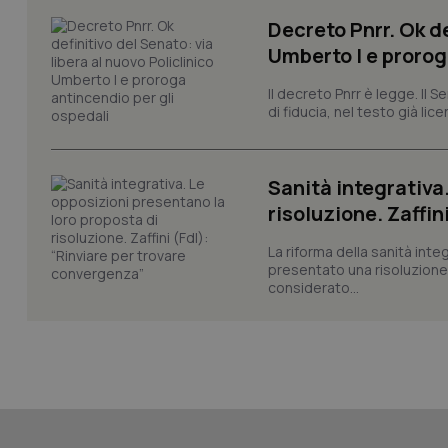
Decreto Pnrr. Ok de
Umberto I e prorog
CookieScriptConse
Il decreto Pnrr è legge. Il 
di fiducia, nel testo già lic
tracking-sites-ironf
Sanità integrativa
tracking-enable
risoluzione. Zaffin
tracking-sites-ironf
session-id
La riforma della sanità int
presentato una risoluzione c
_ga
considerato...
PHPSESSID