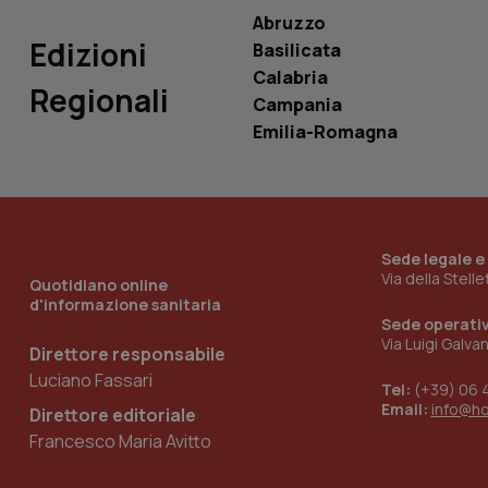
Abruzzo
Edizioni
Basilicata
Calabria
Regionali
Campania
_ga_KM60CM4NPH
Emilia-Romagna
Nome
Nome
VISITOR_INFO1_LIV
Sede legale e
_ga_0VMQEQKQ1N
Via della Stell
Quotidiano online
d'informazione sanitaria
Sede operati
__Secure-YNID
Via Luigi Galva
Direttore responsabile
Luciano Fassari
Tel:
(+39) 06 
Email:
info@h
Direttore editoriale
YSC
Francesco Maria Avitto
__Secure-