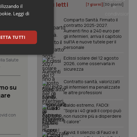
I più letti
[7 giorni]
[30 giorni]
ilizzando il
cookie.
Leggi di
Comparto Sanità. Firmato il
contratto 2025-2027.
Aumenti fino a 240 euro per
gli infermieri, arriva il capitolo
ETTA TUTTI
gno.
sull'IA e nuove tutele per il
personale
keting
Eclissi solare del 12 agosto
lla Salute
2026, come osservarla in
.
sicurezza
Contratto sanità, valorizzati
imo su
gli infermieri ma penalizzate
le altre professioni
gare
Caldo estremo, FADOI:
igazione sulle pagine
“Sopra i 40 gradi il corpo può
ovid con
kie.
non riuscire più a disperdere
il calore”
Covid. Il silenzio di Fauci e il
er memorizzare le