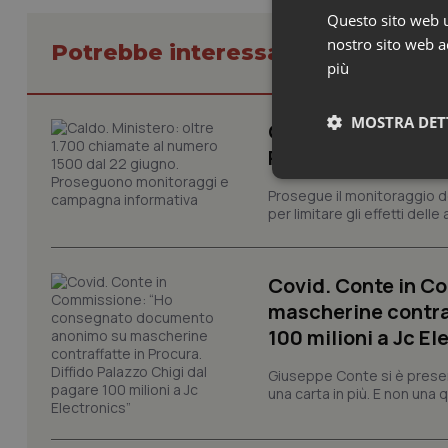
Questo sito web ut
nostro sito web ac
Potrebbe interessarti in Govern
più
MOSTRA DET
Caldo. Ministero: 
Proseguono monit
Neces
Prosegue il monitoraggio de
per limitare gli effetti dell
Covid. Conte in 
mascherine contraf
100 milioni a Jc El
I cookie necessari con
Giuseppe Conte si è presen
e l'accesso alle aree 
una carta in più. E non una
Nome
VISITOR_PRIVACY_