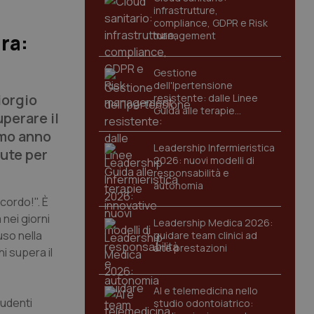
infrastrutture,
compliance, GDPR e Risk
management
ara:
Gestione
dell'Ipertensione
iorgio
resistente: dalle Linee
Guida alle terapie
perare il
innovative
imo anno
Leadership Infermieristica
lute per
2026: nuovi modelli di
responsabilità e
autonomia
ccordo!". È
 nei giorni
Leadership Medica 2026:
uso nella
guidare team clinici ad
alte prestazioni
i supera il
AI e telemedicina nello
tudenti
studio odontoiatrico: