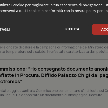
ilizza i cookie per migliorare la tua esperienza di navigazione. Ut
consenti a tutti i cookie in conformità con la nostra policy per i 
o e Parlamento
RIFIUTA
TAGLI
ACC
oltre 1.700 chiamate al numero 1500 dal 22 giu
oraggi e campagna informativa
sari
Statistici
Mar
lle ondate di calore e la campagna di informazione del Ministero de
e alte temperature sulla salute, in un'estate caratterizzata da ripetuti..
Commissione: “Ho consegnato documento anon
fatte in Procura. Diffido Palazzo Chigi dal pa
Necessari
Statistici
Marketing
ectronics”
tribuiscono a rendere fruibile il sito web abilitandone funzionalità di base quali la nav
tato oggi davanti alla Commissione parlamentare d'inchiesta sul C
protette del sito. Il sito web non è in grado di funzionare correttamente senza questi coo
 qualunque. Ha depositato un documento di dieci pagine, ricevuto...
Fornitore
/
Dominio
Scadenza
Descrizione
METADATA
5 mesi 4
Questo cookie viene utilizzato p
YouTube