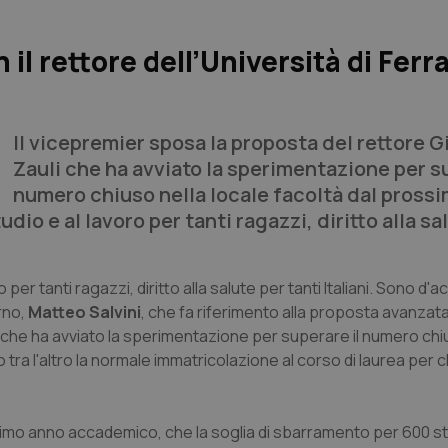
il rettore dell’Università di Ferr
Il vicepremier sposa la proposta del rettore G
Zauli che ha avviato la sperimentazione per su
numero chiuso nella locale facoltà dal pross
io e al lavoro per tanti ragazzi, diritto alla sa
 per tanti ragazzi, diritto alla salute per tanti Italiani. Sono d'a
erno,
Matteo Salvini
, che fa riferimento alla proposta avanzata
che ha avviato la sperimentazione per superare il numero chi
a l'altro la normale immatricolazione al corso di laurea per ch
simo anno accademico, che la soglia di sbarramento per 600 s