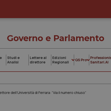
Governo e Parlamento
e
Studi e
Lettere al
Edizioni
Professionis
QS Pro
Analisi
direttore
Regionali
Sanitari.AI
ettore dell’Università di Ferrara: “Via il numero chiuso”