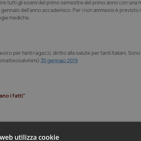
 finire tutti gli esami del primo semestre del primo anno con una
il 31 gennaio dell'anno accademico. Per i non ammessi è previsto i
logie mediche.
 lavoro per tanti ragazzi, diritto alla salute per tanti Italiani. Sono
@matteosalvinimi)
30 gennaio 2019
no i fatti”
web utilizza cookie