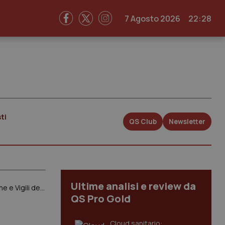
7 Agosto 2026
22:28
ti
QS Club
Newsletter
Ultime analisi e review da
Morbillo. Pronto il Piano del Ministero. Vaccinazione trivalente obbligatoria per concorsi Forze dell’Ordine e Vigili del Fuoco. Ma anche per i corsi Erasmus e per iscriversi alle Società sportive
QS Pro Gold
Cloud sanitario: