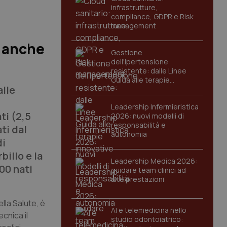
infrastrutture,
compliance, GDPR e Risk
management
a anche
Gestione
dell'Ipertensione
resistente: dalle Linee
Guida alle terapie
alle
innovative
Leadership Infermieristica
ti (2,5
2026: nuovi modelli di
responsabilità e
ti dal
autonomia
di
billo e la
Leadership Medica 2026:
00 nati
guidare team clinici ad
alte prestazioni
lla Salute, è
AI e telemedicina nello
cnica il
studio odontoiatrico: