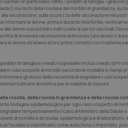
anitari (in particolare i MMG, i pediatri di famiglia, i ginecologi
stici) sui rischi della rosolia e del morbillo in gravidanza, sui b
nt
5 mesi 3
Questo cookie viene utilizzato da
CookieScript
settimane
Script.com per ricordare le pref
www.quotidianosanita.it
i alla vaccinazione, sulla sicurezza della vaccinazione nel pos
sui cookie dei visitatori. È neces
dei cookie di Cookie-Script.com 
r informare le donne, prima e durante l’età fertile, verificarne
correttamente.
 alle donne suscettibili o indirizzarle ai servizi vaccinali. De
ish-
www.quotidianosanita.it
4
Questo cookie è impostato dall'a
ritta di avvenuta vaccinazione antirosolia (una dose) o di pos
settimane
abilitare il sistema di tracking a
2 giorni
inare le donne straniere al loro primo contatto con il sistema san
ish-
www.quotidianosanita.it
4
Questo cookie è impostato dall'a
settimane
assegnare un identificatore generi
2 giorni
diatri di famiglia e i medici ospedalieri inclusi i medici di Pr
1 anno 1
Questo nome di cookie è associa
Google LLC
mese
Universal Analytics, che è un a
.quotidianosanita.it
alare i casi sospetti di morbillo secondo le modalità e i tempi pr
significativo del servizio di ana
 informare gli stessi della necessità di segnalare i casi sospett
utilizzato da Google. Questo cook
per distinguere utenti unici as
tema routinario di notifica per le malattie di classe II.
generato in modo casuale come i
cliente. È incluso in ogni richiest
sito e utilizzato per calcolare i dat
ella rosolia, della rosolia in gravidanza e della rosolia co
sessioni e campagne per i rapporti 
ente l’indagine epidemiologica per ogni caso sospetto di morb
Sessione
Cookie generato da applicazioni 
PHP.net
linguaggio PHP. Si tratta di un id
www.quotidianosanita.it
e segnalare tempestivamente il caso al Ministero della Salute e a
generico utilizzato per mantenere 
sessione utente. Normalmente 
etti di morbillo e di rosolia, epidemiologica e di laboratorio, i
generato in modo casuale, il mod
 a un focolaio e classificarlo come autoctono o importato, poss
utilizzato può essere specifico pe