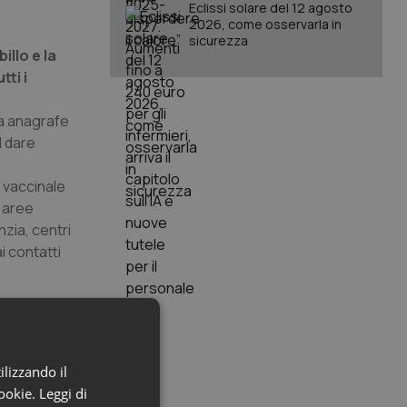
Eclissi solare del 12 agosto
2026, come osservarla in
sicurezza
llo e la
tti i
na anagrafe
l dare
o vaccinale
n aree
nzia, centri
i contatti
azione di
 i soggetti
ilizzando il
 avere un
cookie.
Leggi di
à negli