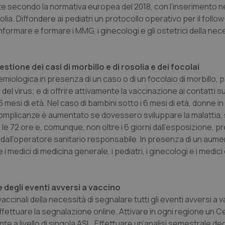
buon esempio è mantenere uno s
te secondo la normativa europea del 2018, con l’inserimento ne
un utente tra le pagine.
ia. Diffondere ai pediatri un protocollo operativo per il follow
.quotidianosanita.it
1 anno 1
Questo cookie viene utilizzato d
formare e formare i MMG, i ginecologi e gli ostetrici della nece
mese
per mantenere lo stato della ses
stione dei casi di morbillo e di rosolia e dei focolai
Fornitore
Fornitore
/
/
Dominio
Scadenza
Descrizione
Scadenza
Descrizione
Dominio
miologica in presenza di un caso o di un focolaio di morbillo, 
E
5 mesi 4
Questo cookie è impostato da Youtube per
Google LLC
del virus; e di offrire attivamente la vaccinazione ai contatti sus
settimane
delle preferenze dell'utente per i video d
.youtube.com
.quotidianosanita.it
1 anno 1
Questo cookie viene utilizzato da Google Analy
nei siti; può anche determinare se il visita
mese
lo stato della sessione.
 6 mesi di età. Nel caso di bambini sotto i 6 mesi di età, donne i
utilizzando la nuova o la vecchia versione d
Youtube.
i complicanze è aumentato se dovessero sviluppare la malattia, 
e 72 ore e, comunque, non oltre i 6 giorni dall’esposizione, pr
.youtube.com
5 mesi 4
Questo cookie è impostato da Youtube per
settimane
delle preferenze dell'utente per i video d
a dall’operatore sanitario responsabile. In presenza di un aum
nei siti; può anche determinare se il visita
utilizzando la nuova o la vecchia versione d
e i medici di medicina generale, i pediatri, i ginecologi e i medici
Youtube.
Sessione
Questo cookie è impostato da YouTube per
Google LLC
delle visualizzazioni dei video incorporati.
.youtube.com
e degli eventi avversi a vaccino
.youtube.com
5 mesi 4
Questo cookie è impostato da YouTube pe
settimane
dell'autenticazione e della personalizzazi
 vaccinali della necessità di segnalare tutti gli eventi avversi a
utente
i effettuare la segnalazione online. Attivare in ogni regione un 
www.quotidianosanita.it
4
Questo cookie è impostato dall'applicazion
e a livello di singola ASL. Effettuare un’analisi semestrale deg