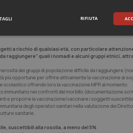
e con deficit immunitari. Si sottolinea poi la necessità di comp
dalla legge Lorenzin. Altro suggerimento è quello di sfruttare 
RIFIUTA
TAGLI
ACC
ioni (vaccinazioni per i viaggiatori, ecc.), certificazioni (iscri
ite mediche dal pediatra/medico di base, per somministrare il va
sari
Statistici
Mar
etti a rischio di qualsiasi età, con particolare attenzion
ili da raggiungere” quali i nomadi e alcuni gruppi etnici, att
merosità dei gruppi di popolazione difficile da raggiungere (no
ità più opportune per offrire attivamente la vaccinazione ai so
Necessari
Statistici
Marketing
rio e scolastico offrendo loro la vaccinazione MPR al momento
tribuiscono a rendere fruibile il sito web abilitandone funzionalità di base quali la nav
ato immunitario nei confronti del morbillo (documentazione scrit
protette del sito. Il sito web non è in grado di funzionare correttamente senza questi coo
ti e proporre la vaccinazione/vaccinare i soggetti suscettibil
Fornitore
/
Dominio
Scadenza
Descrizione
mmunitaria degli operatori sanitari nella valutazione dei Diretto
METADATA
5 mesi 4
Questo cookie viene utilizzato p
YouTube
utture sanitarie.
settimane
scelte di consenso e privacy dell'
.youtube.com
interazione con il sito. Registra i
del visitatore riguardo a varie pol
ile, suscettibili alla rosolia, a meno del 5%
impostazioni sulla privacy, garan
preferenze siano onorate nelle se