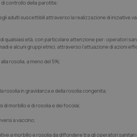
i controllo della parotite;
 adulti suscettibili attraverso la realizzazione di iniziative va
i qualsiasi età, con particolare attenzione per: operatori sani
nomadi e alcuni gruppi etnici, attraverso l’attuazione di azioni effi
i alla rosolia, a meno del 5%;
la rosolia in gravidanza e della rosolia congenita;
di morbillo e di rosolia e dei focolai;
vversi a vaccino;
tive a morbillo e rosolia da diffondere tra gli operatori sanitari 