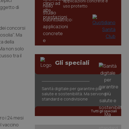
eplici
applicazioni concrete e
uso protetto
oggetto di
 dei concorsi
rosolia". Ma
za della
 Ma non solo
usso tra il
Gli speciali
Sanità digitale per garantire più
salute e sostenibilità. Ma servono
standard e condivisione
Tutti gli speciali
ro i 24 mesi
el vaccino