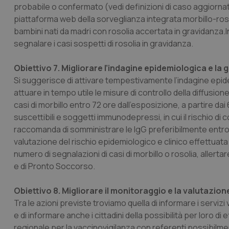
probabile o confermato (vedi definizioni di caso aggiorna
piattaforma web della sorveglianza integrata morbillo-rosol
_ga_KM60CM4NPH
bambini nati da madri con rosolia accertata in gravidanza.In
segnalare i casi sospetti di rosolia in gravidanza.
Obiettivo 7. Migliorare l’indagine epidemiologica e la ge
Nome
Nome
Si suggerisce di attivare tempestivamente l’indagine epide
VISITOR_INFO1_LIV
attuare in tempo utile le misure di controllo della diffusione 
_ga_0VMQEQKQ1N
casi di morbillo entro 72 ore dall’esposizione, a partire dai
suscettibili e soggetti immunodepressi, in cui il rischio d
raccomanda di somministrare le IgG preferibilmente entro l
__Secure-YNID
valutazione del rischio epidemiologico e clinico effettuat
numero di segnalazioni di casi di morbillo o rosolia, allertar
e di Pronto Soccorso.
YSC
Obiettivo 8. Migliorare il monitoraggio e la valutazion
__Secure-
ROLLOUT_TOKEN
Tra le azioni previste troviamo quella di informare i servizi
e di informare anche i cittadini della possibilità per loro d
tracking-sites-
regionale per la vaccinovigilanza con referenti possibilment