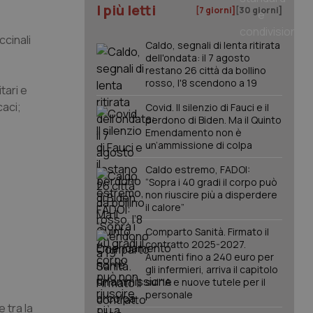
I più letti
[7 giorni]
[30 giorni]
ccinali
Caldo, segnali di lenta ritirata
dell'ondata: il 7 agosto
restano 26 città da bollino
rosso, l'8 scendono a 19
tari e
caci;
Covid. Il silenzio di Fauci e il
perdono di Biden. Ma il Quinto
Emendamento non è
un’ammissione di colpa
Caldo estremo, FADOI:
“Sopra i 40 gradi il corpo può
non riuscire più a disperdere
il calore”
Comparto Sanità. Firmato il
contratto 2025-2027.
Aumenti fino a 240 euro per
gli infermieri, arriva il capitolo
sull'IA e nuove tutele per il
personale
e tra la