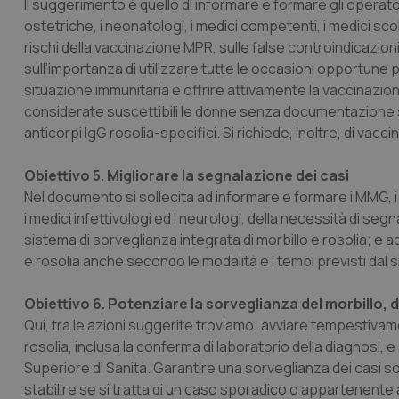
Il suggerimento è quello di informare e formare gli operatori s
ostetriche, i neonatologi, i medici competenti, i medici scola
CookieScriptConse
rischi della vaccinazione MPR, sulle false controindicazion
sull’importanza di utilizzare tutte le occasioni opportune pe
situazione immunitaria e offrire attivamente la vaccinazione
tracking-sites-ironf
considerate suscettibili le donne senza documentazione sc
tracking-enable
anticorpi IgG rosolia-specifici. Si richiede, inoltre, di vacc
tracking-sites-ironf
session-id
Obiettivo 5. Migliorare la segnalazione dei casi
Nel documento si sollecita ad informare e formare i MMG, i pe
_ga
i medici infettivologi ed i neurologi, della necessità di segn
sistema di sorveglianza integrata di morbillo e rosolia; e ad
e rosolia anche secondo le modalità e i tempi previsti dal sis
Obiettivo 6. Potenziare la sorveglianza del morbillo, d
Qui, tra le azioni suggerite troviamo: avviare tempestivam
PHPSESSID
rosolia, inclusa la conferma di laboratorio della diagnosi, 
Superiore di Sanità. Garantire una sorveglianza dei casi sosp
stabilire se si tratta di un caso sporadico o appartenente