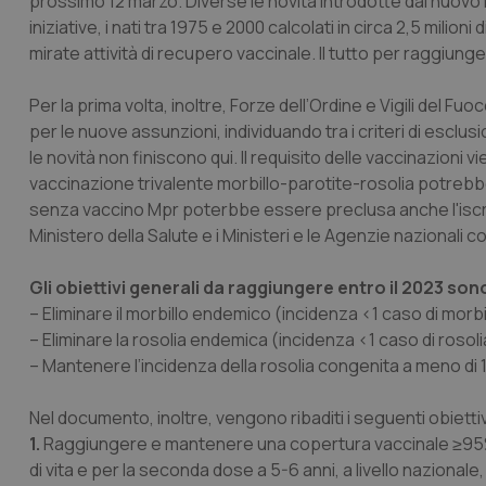
prossimo 12 marzo. Diverse le novità introdotte dal nuovo 
iniziative, i nati tra 1975 e 2000 calcolati in circa 2,5 mili
mirate attività di recupero vaccinale. Il tutto per raggiunger
Per la prima volta, inoltre, Forze dell’Ordine e Vigili del F
per le nuove assunzioni, individuando tra i criteri di esclu
le novità non finiscono qui. Il requisito delle vaccinazioni
vaccinazione trivalente morbillo-parotite-rosolia potrebb
senza vaccino Mpr poterbbe essere preclusa anche l'iscriz
Ministero della Salute e i Ministeri e le Agenzie nazionali 
Gli obiettivi generali da raggiungere entro il 2023 son
– Eliminare il morbillo endemico (incidenza <1 caso di morb
– Eliminare la rosolia endemica (incidenza <1 caso di roso
– Mantenere l’incidenza della rosolia congenita a meno di 1 
Nel documento, inoltre, vengono ribaditi i seguenti obiettiv
1.
Raggiungere e mantenere una copertura vaccinale ≥95% per
di vita e per la seconda dose a 5-6 anni, a livello nazionale, 