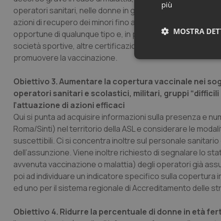
più
operatori sanitari, nelle donne in gravidanza e nelle person
azioni di recupero dei minori fino a 16 anni, come previsto 
MOSTRA DET
opportune di qualunque tipo e, in particolare, altre vaccinaz
società sportive, altre certificazioni), ricoveri, altre vis
promuovere la vaccinazione.
Neces
Obiettivo 3. Aumentare la copertura vaccinale nei sogg
operatori sanitari e scolastici, militari, gruppi “diffic
l’attuazione di azioni efficaci
Qui si punta ad acquisire informazioni sulla presenza e nu
Roma/Sinti) nel territorio della ASL e considerare le modal
suscettibili. Ci si concentra inoltre sul personale sanita
I cookie necessari con
dell’assunzione. Viene inoltre richiesto di segnalare lo st
e l'accesso alle aree 
avvenuta vaccinazione o malattia) degli operatori già assun
Nome
poi ad individuare un indicatore specifico sulla copertura i
VISITOR_PRIVACY_
ed uno per il sistema regionale di Accreditamento delle str
Obiettivo 4. Ridurre la percentuale di donne in età fert