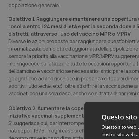
popolazione generale.
Obiettivo 1. Raggiungere e mantenere una copertura va
rosolia entro i 24 mesi di età e per la seconda dose a 5-6
distretti, attraverso l’uso del vaccino MPR o MPRV
Diverse le azioni proposte per raggiungere quest'obiettivo
informatizzata completa ed aggiornata della popolazione tar
sempre la priorità alla vaccinazione MPR/MPRV suggerendo
meningococcica; utilizzare tutte le occasioni opportune (vi
del bambino e vaccinarlo se necessario; anticipare la som
geografiche ad alto rischio; e in presenza di focolai di morbi
sportivi, ludoteche, etc), oltre ad offrire la vaccinazione a
vaccinati con una sola dose, anche se si tratta di bambini di
Obiettivo 2. Aumentare la copertura vaccinale negli ado
iniziative vaccinali supplementari
Questo sito 
Si suggerisce qui, per interrompere la circolazione del viru
Questo sito web ut
nati dopo il 1975. In ogni caso si chiarisce che, in considera
nostro sito web ac
decorso grave in caso di malattia, l’essere nati prima de