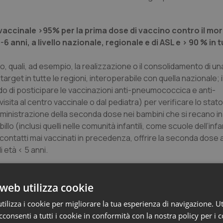
ccinale >95% per la prima dose di vaccino contro il morbi
 anni, a livello nazionale, regionale e di ASL e > 90 % in tu
, quali, ad esempio, la realizzazione o il consolidamento di u
get in tutte le regioni, interoperabile con quella nazionale; i
 di posticipare le vaccinazioni anti-pneumococcica e anti-
sita al centro vaccinale o dal pediatra) per verificare lo stat
ministrazione della seconda dose nei bambini che si recano i
llo (inclusi quelli nelle comunità infantili, come scuole dell’infa
i contatti mai vaccinati in precedenza, offrire la seconda dose a
 età < 5 anni.
lescenti e negli adulti suscettibili attraverso la realizz
web utilizza cookie
s, di indirizzare le attività supplementari di vaccinazione verso
ilizza i cookie per migliorare la tua esperienza di navigazione. Ut
zione del loro rischio più elevato di contrarre il morbillo e/o di
consenti a tutti i cookie in conformità con la nostra policy per i 
l 1975 non dovrebbe essere accettata come evidenza di immunit