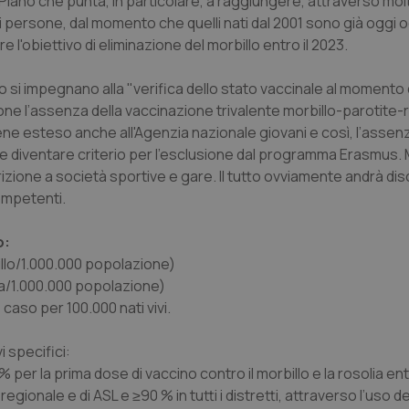
Piano che punta, in particolare, a raggiungere, attraverso molt
oni di persone, dal momento che quelli nati dal 2001 sono già oggi 
e l'obiettivo di eliminazione del morbillo entro il 2023.
uoco si impegnano alla "verifica dello stato vaccinale al momento
sione l’assenza della vaccinazione trivalente morbillo-parotite-
 viene esteso anche all'Agenzia nazionale giovani e così, l’assen
e diventare criterio per l'esclusione dal programma Erasmus.
ione a società sportive e gare. Il tutto ovviamente andrà disc
competenti.
o:
illo/1.000.000 popolazione)
lia/1.000.000 popolazione)
caso per 100.000 nati vivi.
i specifici:
 la prima dose di vaccino contro il morbillo e la rosolia ent
regionale e di ASL e ≥90 % in tutti i distretti, attraverso l’uso d