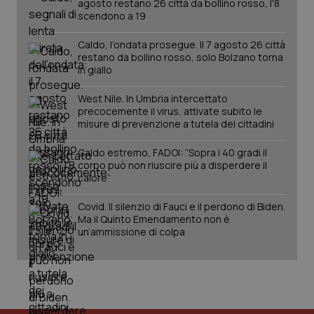
agosto restano 26 città da bollino rosso, l'8
scendono a 19
Caldo, l’ondata prosegue. Il 7 agosto 26 città
restano da bollino rosso, solo Bolzano torna
in giallo
West Nile. In Umbria intercettato
precocemente il virus, attivate subito le
misure di prevenzione a tutela dei cittadini
Caldo estremo, FADOI: “Sopra i 40 gradi il
corpo può non riuscire più a disperdere il
calore”
PHPSESSID
Sessio
PHP.net
www.quotidianosanita.it
Covid. Il silenzio di Fauci e il perdono di Biden.
Ma il Quinto Emendamento non è
un’ammissione di colpa