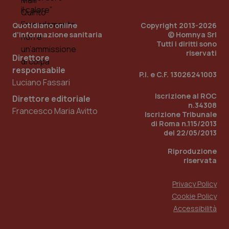
Quotidiano online
Copyright 2013-2026
d'informazione sanitaria
© Homnya Srl
Tutti i diritti sono
riservati
Direttore
responsabile
P.I. e C.F. 13026241003
Luciano Fassari
_ga_KM60CM4NPH
.quotidianosanita.it
1 anno
Iscrizione al ROC
Direttore editoriale
mes
n.34308
Francesco Maria Avitto
Iscrizione Tribunale
di Roma n.115/2013
del 22/05/2013
Riproduzione
riservata
Privacy Policy
Fornitore
/
Cookie Policy
Nome
Scadenza
Descrizion
Dominio
Accessibilità
Nome
Fornitore
/
Dominio
Scadenza
Des
_ga_0VMQEQKQ1N
.quotidianosanita.it
1 anno 1
Questo
mese
cookie
VISITOR_INFO1_LIVE
5 mesi 4
Que
Google LLC
viene