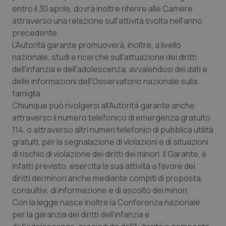
entro il 30 aprile, dovrà inoltre riferire alle Camere
Piemonte
HIV
attraverso una relazione sull'attività svolta nell'anno
precedente.
Provincia Autonoma di Bolzano
Infezioni & Febbre
L'Autorità garante promuoverà, inoltre, a livello
nazionale, studi e ricerche sull'attuazione dei diritti
dell'infanzia e dell'adolescenza, avvalendosi dei dati e
Provincia Autonoma di Trento
Ipertensione & Scompenso
delle informazioni dell'Osservatorio nazionale sulla
famiglia.
Puglia
Malattie rare
Chiunque può rivolgersi all'Autorità garante anche
attraverso il numero telefonico di emergenza gratuito
Sardegna
Malattia di Crohn & Rettocolite Ulcerosa
114, o attraverso altri numeri telefonici di pubblica utilità
gratuiti, per la segnalazione di violazioni e di situazioni
Sicilia
Neuroscienze & patologie neurodegenerative
di rischio di violazione dei diritti dei minori. Il Garante, è
infatti previsto, esercita la sua attività a favore dei
Toscana
Obesità
diritti dei minori anche mediante compiti di proposta,
consultivi, di informazione e di ascolto dei minori.
Umbria
Oftalmologia
Con la legge nasce inoltre la Conferenza nazionale
per la garanzia dei diritti dell'infanzia e