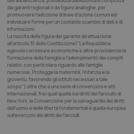
dell'adolescenza, presieduta dall'Autorità e composta
Valle D’Aosta
Oncodermatologia
dai garanti regionali o da figure analoghe, per
promuovere l'adozione di linee d'azione comuni ed
Veneto
Oncoematologia
individuare forme per un costante scambio di dati e di
informazioni.
Oncologia & Nutrizione
La nascita della figura del garante dà attuazione
all'articolo 31 della Costituzione("La Repubblica
Psoriasi & pelle
agevola con misure economiche e altre provvidenze la
formazione della famiglia e l'adempimento dei compiti
Quotidiano Cardiologia
relativi, con particolare riguardo alle famiglie
numerose. Protegge la maternità, l'infanzia e la
Quotidiano Chirurgia
gioventù, favorendo gli istituti necessari a tale
scopo") oltre che a una serie di convenzioni e atti
internazionali, fra i quali quella sui diritti del fanciullo di
Quotidiano Oncologia
New York, la Convenzione per la salvaguardia dei diritti
dell'uomo e delle libertà fondamentali e quella europea
Quotidiano Pediatria
sull'esercizio dei diritti dei fanciulli.
Rene & patologie urogenitali