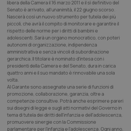
libera della Camera il 16 marzo 2011 e il sì definitivo del
Calabria
Asma & BPCO
Senato è arrivato, all’unanimità, il 22 giugno scorso.
Nascerà così un nuovo strumento per tutela dei più
Campania
Car-T
piccoli, che avrà il compito di monitorare e garantire il
rispetto delle norme per i diritti di bambini e
Emilia-Romagna
Colesterolo & coronaropatie
adolescenti. Sarà un organo monocratico, con poteri
autonomi di organizzazione, indipendenza
Friuli Venezia Giulia
Dermatite Atopica
amministrativa e senza vincoli di subordinazione
gerarchica. Il titolare è nominato d'intesa con i
Lazio
Diabete & glucometri
presidenti della Camera e del Senato, dura in carica
quattro anni e il suo mandato è rinnovabile una sola
volta.
Liguria
Disturbi dell’umore
Al Garante sono assegnate una serie di funzioni di
promozione, collaborazione, garanzia, oltre a
Lombardia
Dolore
competenze consultive. Potrà anche esprimere pareri
sui disegni di legge e sugli atti normativi del Governo in
Marche
Donna & Salute
tema di tutela dei diritti dell'infanzia e dell'adolescenza,
promuovere sinergie con la Commissione
Molise
Epatiti
parlamentare per l'infanzia e l'adolescenza. Ogni anno,