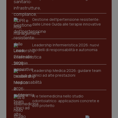
Gestione dell'Ipertensione resistente:
dalle Linee Guida alle terapie innovative
Leadership Infermieristica 2026: nuovi
CookieScriptConsent
5 mesi
CookieScript
modelli di responsabilità e autonomia
settim
www.quotidianosanita.it
Leadership Medica 2026: guidare team
clinici ad alte prestazioni
AI e telemedicina nello studio
odontoiatrico: applicazioni concrete e
uso protetto
tracking-sites-ironfish-
www.quotidianosanita.it
4
tracking-enable
settim