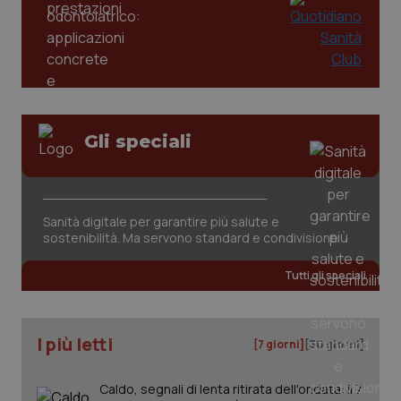
2 gior
tracking-sites-ironfish-
www.quotidianosanita.it
4
session-id
settim
2 gior
Gli speciali
_ga
1 anno
Google LLC
mes
.quotidianosanita.it
Sanità digitale per garantire più salute e
sostenibilità. Ma servono standard e condivisione
Tutti gli speciali
I più letti
[7 giorni]
[30 giorni]
Caldo, segnali di lenta ritirata dell'ondata: il 7