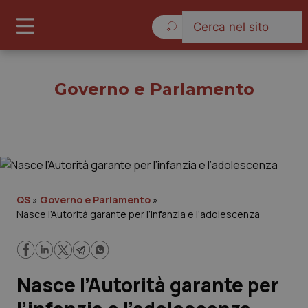
Lunedì 10 Agosto 2026
Governo e Parlamento
Governo e Parlamento
Cronache
QS
»
Governo e Parlamento
»
Nasce l’Autorità garante per l’infanzia e l’adolescenza
Governo e Parlamento
Regioni e Asl
Nasce l’Autorità garante per
Lavoro e Professioni