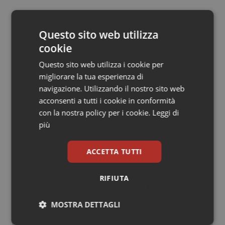
Salute orale & impianti
20 Luglio 2011
© Riproduzione riservata
Questo sito web utilizza
Sangue & coagulazione
cookie
Tiroide
Questo sito web utilizza i cookie per
migliorare la tua esperienza di
navigazione. Utilizzando il nostro sito web
Tumore al seno
acconsenti a tutti i cookie in conformità
Potrebbe interessarti in
con la nostra policy per i cookie.
Leggi di
Tumore ovarico
Governo e Parlamento
più
Tumori del Polmone & Testa Collo
ACCETTA TUTTI
Decreto PA. Un commissario per
smaltire le scorte Covid, le liste
Tumori gastrointestinali
d’attesa tornano al Siveas e il
RIFIUTA
controllo sulle agende di
prenotazione passa ad Agenas. Saltano l’aumento
Ulcera & Reflusso
delle tariffe ospedaliere e la proroga dei gettonisti
MOSTRA DETTAGLI
Vaccini
Università. Bernini firma il decreto: