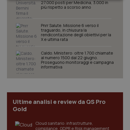
Necessari
Statistici
Marketing
27.000 posti per Medicina, 3.000 in
più rispetto a scorso anno
Pnrr Salute. Missione 6 verso il
traguardo, in chiusura la
rendicontazione degli obiettivi per la
X e ultima rata
Necessari
Statistici
Marketing
I cookie necessari contribuiscono a rendere fruibile il
Caldo. Ministero: oltre 1.700 chiamate
sito web abilitandone funzionalità di base quali la
al numero 1500 dal 22 giugno.
navigazione sulle pagine e l'accesso alle aree
Proseguono monitoraggi e campagna
protette del sito. Il sito web non è in grado di
informativa
funzionare correttamente senza questi cookie.
Nome
Fornitore
/
Dominio
Scaden
VISITOR_PRIVACY_METADATA
5 mesi
YouTube
settim
.youtube.com
Ultime analisi e review da QS Pro
Gold
Cloud sanitario: infrastrutture,
compliance, GDPR e Risk management