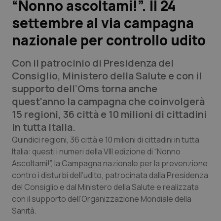
“Nonno ascoltami!”. Il 24
settembre al via campagna
Scienza e Farmaci
nazionale per controllo udito
Studi e Analisi
Con il patrocinio di Presidenza del
Lettere al direttore
Consiglio, Ministero della Salute e con il
supporto dell’Oms torna anche
Edizioni Regionali
quest'anno la campagna che coinvolgerà
15 regioni, 36 città e 10 milioni di cittadini
QS Pro
in tutta Italia.
Quindici regioni, 36 città e 10 milioni di cittadini in tutta
Professionisti Sanitari.AI
Italia: questi i numeri della VIII edizione di “Nonno
Ascoltami!”, la Campagna nazionale per la prevenzione
contro i disturbi dell’udito, patrocinata dalla Presidenza
Abruzzo
QS Pro Gold
del Consiglio e dal Ministero della Salute e realizzata
con il supporto dell’Organizzazione Mondiale della
QS Club
Newsletter
Basilicata
Artrite & artrosi
Sanità.