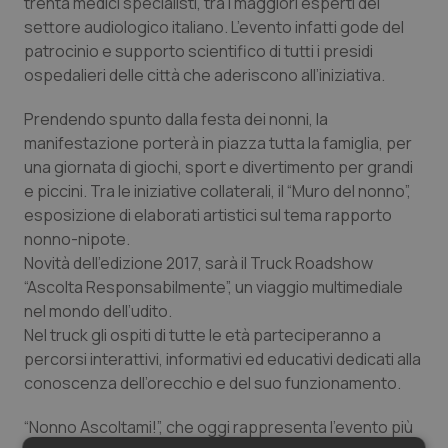
trenta medici specialisti, tra i maggiori esperti del
Salute orale & impianti
settore audiologico italiano. L’evento infatti gode del
patrocinio e supporto scientifico di tutti i presidi
Sangue & coagulazione
ospedalieri delle città che aderiscono all’iniziativa.
Prendendo spunto dalla festa dei nonni, la
Tiroide
manifestazione porterà in piazza tutta la famiglia, per
una giornata di giochi, sport e divertimento per grandi
Tumore al seno
e piccini. Tra le iniziative collaterali, il “Muro del nonno”,
esposizione di elaborati artistici sul tema rapporto
Tumore ovarico
nonno-nipote.
Novità dell’edizione 2017, sarà il Truck Roadshow
Tumori del Polmone & Testa Collo
“Ascolta Responsabilmente”, un viaggio multimediale
nel mondo dell’udito.
Tumori gastrointestinali
Nel truck gli ospiti di tutte le età parteciperanno a
percorsi interattivi, informativi ed educativi dedicati alla
conoscenza dell’orecchio e del suo funzionamento.
Ulcera & Reflusso
“Nonno Ascoltami!”, che oggi rappresenta l’evento più
Vaccini