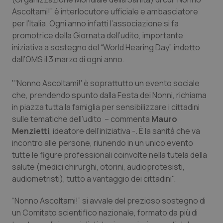
Valle D’Aosta
Oncodermatologia
Ascoltami!” è interlocutore ufficiale e ambasciatore
per l’Italia. Ogni anno infatti l’associazione si fa
Veneto
Oncoematologia
promotrice della Giornata dell’udito, importante
iniziativa a sostegno del “World Hearing Day”, indetto
Oncologia & Nutrizione
dall’OMS il 3 marzo di ogni anno.
Psoriasi & pelle
"'Nonno Ascoltami!' è soprattutto un evento sociale
che, prendendo spunto dalla Festa dei Nonni, richiama
Quotidiano Cardiologia
in piazza tutta la famiglia per sensibilizzare i cittadini
sulle tematiche dell’udito – commenta
Mauro
Quotidiano Chirurgia
Menzietti
, ideatore dell’iniziativa -. È la sanità che va
incontro alle persone, riunendo in un unico evento
tutte le figure professionali coinvolte nella tutela della
Quotidiano Oncologia
salute (medici chirurghi, otorini, audioprotesisti,
audiometristi), tutto a vantaggio dei cittadini".
Quotidiano Pediatria
“Nonno Ascoltami!” si avvale del prezioso sostegno di
Rene & patologie urogenitali
un Comitato scientifico nazionale, formato da più di