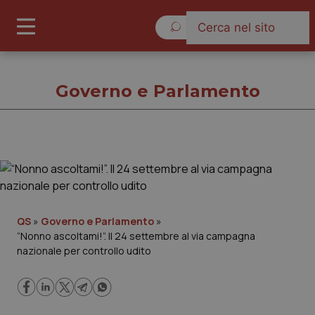
Venerdì 7 Agosto 2026
Governo e Parlamento
Governo e Parlamento
Cronache
QS
»
Governo e Parlamento
»
“Nonno ascoltami!”. Il 24 settembre al via campagna
Governo e Parlamento
nazionale per controllo udito
Regioni e Asl
Lavoro e Professioni