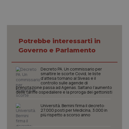
Necessari
Statistici
Marketing
Potrebbe interessarti in
I cookie necessari contribuiscono a rendere fruibile il
sito web abilitandone funzionalità di base quali la
Governo e Parlamento
navigazione sulle pagine e l'accesso alle aree
protette del sito. Il sito web non è in grado di
funzionare correttamente senza questi cookie.
Decreto PA. Un commissario per
Nome
Fornitore
/
Dominio
Scaden
smaltire le scorte Covid, le liste
d’attesa tornano al Siveas e il
VISITOR_PRIVACY_METADATA
5 mesi
YouTube
settim
controllo sulle agende di
.youtube.com
prenotazione passa ad Agenas. Saltano l’aumento
delle tariffe ospedaliere e la proroga dei gettonisti
Università. Bernini firma il decreto:
27.000 posti per Medicina, 3.000 in
più rispetto a scorso anno