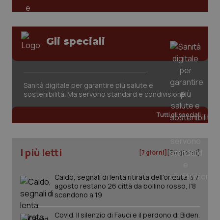
Gli speciali
Sanità digitale per garantire più salute e
sostenibilità. Ma servono standard e condivisione
Tutti gli speciali
PHPSESSID
Sessio
PHP.net
www.quotidianosanita.it
I più letti
[7 giorni]
[30 giorni]
Caldo, segnali di lenta ritirata dell'ondata: il 7
agosto restano 26 città da bollino rosso, l'8
scendono a 19
Covid. Il silenzio di Fauci e il perdono di Biden.