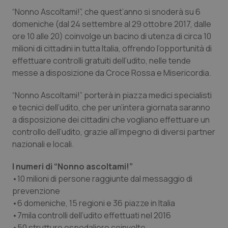
Calabria
Asma & BPCO
“Nonno Ascoltami!”, che quest’anno si snoderà su 6
domeniche (dal 24 settembre al 29 ottobre 2017, dalle
Campania
Car-T
ore 10 alle 20) coinvolge un bacino di utenza di circa 10
milioni di cittadini in tutta Italia, offrendo l’opportunità di
Emilia-Romagna
Colesterolo & coronaropatie
effettuare controlli gratuiti dell’udito, nelle tende
messe a disposizione da Croce Rossa e Misericordia.
Friuli Venezia Giulia
Dermatite Atopica
“Nonno Ascoltami!” porterà in piazza medici specialisti
e tecnici dell’udito, che per un’intera giornata saranno
Lazio
Diabete & glucometri
a disposizione dei cittadini che vogliano effettuare un
controllo dell’udito, grazie all’impegno di diversi partner
Liguria
Disturbi dell’umore
nazionali e locali.
Lombardia
Dolore
I numeri di “Nonno ascoltami!”
•​10 milioni di persone raggiunte dal messaggio di
prevenzione
Marche
Donna & Salute
•​6 domeniche, 15 regioni e 36 piazze in Italia
•​7mila controlli dell’udito effettuati nel 2016
Molise
Epatiti
•​50 strutture ospedaliere coinvolte