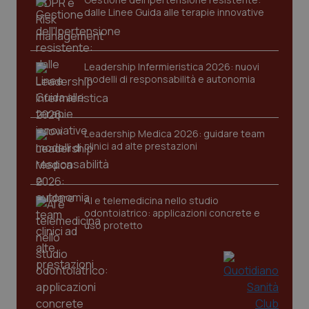
dalle Linee Guida alle terapie innovative
tracking-sites-ironfish-
www.quotidianosanita.it
4
session-id
settim
2 gior
Leadership Infermieristica 2026: nuovi
modelli di responsabilità e autonomia
_ga
1 anno
Google LLC
mes
Leadership Medica 2026: guidare team
.quotidianosanita.it
clinici ad alte prestazioni
AI e telemedicina nello studio
odontoiatrico: applicazioni concrete e
uso protetto