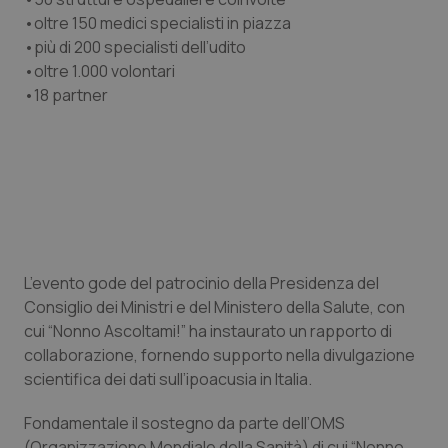
•​oltre 150 medici specialisti in piazza
Piemonte
HIV
•​più di 200 specialisti dell’udito
•​oltre 1.000 volontari
Provincia Autonoma di Bolzano
Infezioni & Febbre
•​18 partner
Provincia Autonoma di Trento
Ipertensione & Scompenso
Puglia
Malattie rare
Sardegna
Malattia di Crohn & Rettocolite Ulcerosa
L’evento gode del patrocinio della Presidenza del
Sicilia
Neuroscienze & patologie neurodegenerative
Consiglio dei Ministri e del Ministero della Salute, con
cui “Nonno Ascoltami!” ha instaurato un rapporto di
Toscana
Obesità
collaborazione, fornendo supporto nella divulgazione
scientifica dei dati sull’ipoacusia in Italia.
Umbria
Oftalmologia
Fondamentale il sostegno da parte dell’OMS
(Organizzazione Mondiale della Sanità) di cui “Nonno