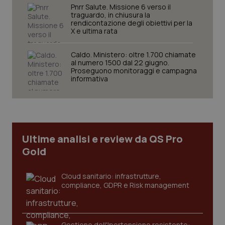
Pnrr Salute. Missione 6 verso il
traguardo, in chiusura la
rendicontazione degli obiettivi per la
X e ultima rata
Caldo. Ministero: oltre 1.700 chiamate
al numero 1500 dal 22 giugno.
Proseguono monitoraggi e campagna
CookieScriptConsent
5 mesi
CookieScript
informativa
settim
www.quotidianosanita.it
Ultime analisi e review da QS Pro
Gold
Cloud sanitario: infrastrutture,
compliance, GDPR e Risk management
tracking-sites-ironfish-
www.quotidianosanita.it
4
tracking-enable
settim
2 gior
Gestione dell'Ipertensione resistente: