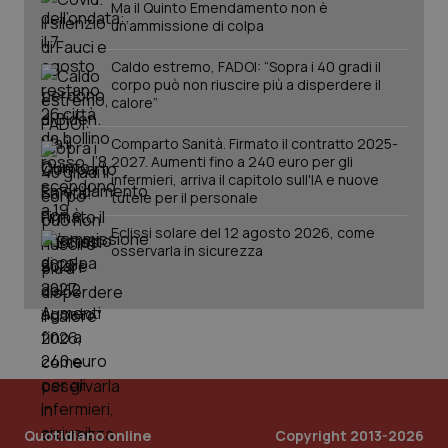
Ma il Quinto Emendamento non è
un’ammissione di colpa
Caldo estremo, FADOI: “Sopra i 40 gradi il
corpo può non riuscire più a disperdere il
calore”
Comparto Sanità. Firmato il contratto 2025-
_ga_KM60CM4NPH
.quotidianosanita.it
1 anno
2027. Aumenti fino a 240 euro per gli
mes
infermieri, arriva il capitolo sull'IA e nuove
tutele per il personale
Eclissi solare del 12 agosto 2026, come
osservarla in sicurezza
Fornitore
/
Nome
Scadenza
Descrizion
Dominio
Nome
Fornitore
/
Dominio
Scadenza
Des
_ga_0VMQEQKQ1N
.quotidianosanita.it
1 anno 1
Questo
mese
cookie
VISITOR_INFO1_LIVE
5 mesi 4
Que
Google LLC
viene
settimane
imp
.youtube.com
utilizzato
You
Quotidiano online
Copyright 2013-2026
da Google
ten