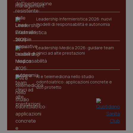
Nome
Fornitore
/
Dominio
Scaden
VISITOR_PRIVACY_METADATA
5 mesi
YouTube
settim
.youtube.com
Leadership Infermieristica 2026: nuovi
modelli di responsabilità e autonomia
Leadership Medica 2026: guidare team
clinici ad alte prestazioni
AI e telemedicina nello studio
odontoiatrico: applicazioni concrete e
uso protetto
CookieScriptConsent
5 mesi
CookieScript
settim
www.quotidianosanita.it