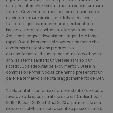
Calabria
Asma & BPCO
sarà pesantemente rivista, la nostra bocciatura sarà
totale. Il Governo infatti non sembra intenzionato a
Campania
Car-T
rivedere le misure di riduzione della spesa che,
tradotto, significa: minori risorse per il pubblico
impiego, le prestazioni sociali e la spesa sanitaria.
Emilia-Romagna
Colesterolo & coronaropatie
Abbiamo bisogno di investimenti, ingenti e in tempi
rapidi. Questi interventi del governo non fanno che
Friuli Venezia Giulia
Dermatite Atopica
confermare un lento ma progressivo
definanziamento: di questo passo, nell’arco di pochi
Lazio
Diabete & glucometri
anni, il sistema sanitario universale sarà solo un
ricordo”. Così i deputati del MoVimento 5 Stelle in
Liguria
Disturbi dell’umore
commissione Affari Sociali, che hanno presentato un
parere alternativo alla Nota di aggiornamento del Def.
Lombardia
Dolore
“La Nota infatti conferma che, nonostante il contesto
Marche
Donna & Salute
favorevole, la spesa sanitaria sarà di 115 miliardi per il
2018, 116 per il 2019 e 118 nel 2020 e, parimenti, la sua
incidenza sul PIL sarà decrescente e passerà dal 6,6
Molise
Epatiti