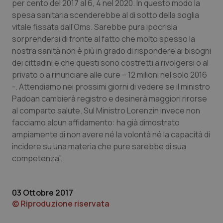
per cento del 2017 al 6, 4 nel 2020. In questo modo la
spesa sanitaria scenderebbe al di sotto della soglia
Piemonte
HIV
vitale fissata dall'Oms. Sarebbe pura ipocrisia
sorprendersi di fronte al fatto che molto spesso la
Provincia Autonoma di Bolzano
Infezioni & Febbre
nostra sanità non è più in grado di rispondere ai bisogni
dei cittadini e che questi sono costretti a rivolgersi o al
Provincia Autonoma di Trento
Ipertensione & Scompenso
privato o a rinunciare alle cure – 12 milioni nel solo 2016
-. Attendiamo nei prossimi giorni di vedere se il ministro
Puglia
Malattie rare
Padoan cambierà registro e desinerà maggiori rirorse
al comparto salute. Sul Ministro Lorenzin invece non
Sardegna
Malattia di Crohn & Rettocolite Ulcerosa
facciamo alcun affidamento: ha già dimostrato
ampiamente di non avere né la volontà né la capacità di
incidere su una materia che pure sarebbe di sua
Sicilia
Neuroscienze & patologie neurodegenerative
competenza”.
Toscana
Obesità
03 Ottobre 2017
Umbria
Oftalmologia
© Riproduzione riservata