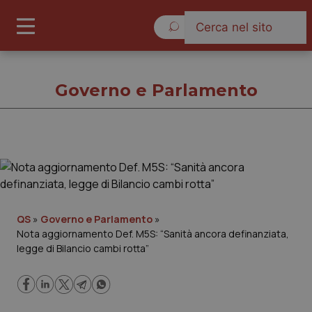
Venerdì 7 Agosto 2026
Governo e Parlamento
Governo e Parlamento
Cronache
QS
»
Governo e Parlamento
»
Nota aggiornamento Def. M5S: “Sanità ancora definanziata,
Governo e Parlamento
legge di Bilancio cambi rotta”
Regioni e Asl
Lavoro e Professioni