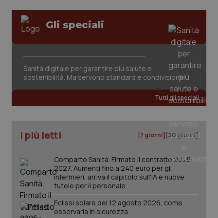
Gli speciali
Sanità digitale per garantire più salute e
sostenibilità. Ma servono standard e condivisione
tracking-sites-ironfish-
www.quotidianosanita.it
4
tracking-enable
settim
2 gior
Tutti gli speciali
I più letti
tracking-sites-ironfish-
www.quotidianosanita.it
4
[7 giorni]
[30 giorni]
session-id
settim
2 gior
Comparto Sanità. Firmato il contratto 2025-
2027. Aumenti fino a 240 euro per gli
infermieri, arriva il capitolo sull'IA e nuove
tutele per il personale
_ga
1 anno
Google LLC
mes
.quotidianosanita.it
Eclissi solare del 12 agosto 2026, come
osservarla in sicurezza