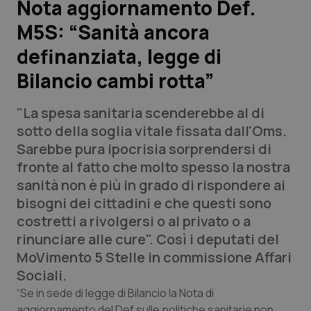
Nota aggiornamento Def.
M5S: “Sanità ancora
Scienza e Farmaci
definanziata, legge di
Studi e Analisi
Bilancio cambi rotta”
Lettere al direttore
"La spesa sanitaria scenderebbe al di
sotto della soglia vitale fissata dall'Oms.
Edizioni Regionali
Sarebbe pura ipocrisia sorprendersi di
fronte al fatto che molto spesso la nostra
QS Pro
sanità non è più in grado di rispondere ai
bisogni dei cittadini e che questi sono
Professionisti Sanitari.AI
costretti a rivolgersi o al privato o a
rinunciare alle cure". Così i deputati del
Abruzzo
QS Pro Gold
MoVimento 5 Stelle in commissione Affari
Sociali.
QS Club
Newsletter
Basilicata
Artrite & artrosi
“Se in sede di legge di Bilancio la Nota di
aggiornamento del Def sulle politiche sanitarie non