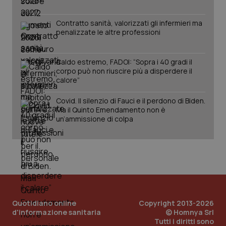
Contratto sanità, valorizzati gli infermieri ma
penalizzate le altre professioni
Caldo estremo, FADOI: “Sopra i 40 gradi il
corpo può non riuscire più a disperdere il
calore”
Covid. Il silenzio di Fauci e il perdono di Biden.
Ma il Quinto Emendamento non è
un’ammissione di colpa
Quotidiano online
Copyright 2013-2026
d'informazione sanitaria
© Homnya Srl
Tutti i diritti sono
PHPSESSID
Sessio
PHP.net