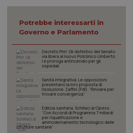
Potrebbe interessarti in
Governo e Parlamento
Decreto Pnrr. Ok definitivo del Senato:
via libera al nuovo Policlinico Umberto
I e proroga antincendio per gli
ospedali
Sanità integrativa. Le opposizioni
presentano la loro proposta di
risoluzione. Zaffini (FdI): “Rinviare per
trovare convergenza”
_ga_KM60CM4NPH
.quotidianosanita.it
1 anno
mes
Edilizia sanitaria. Schillaci al Cipess:
“Con Accordi di Programma 7 miliardi
per riqualificazione e
ammodernamento tecnologico delle
strutture sanitarie”