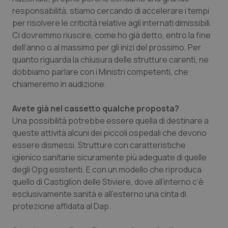
responsabilità, stiamo cercando di accelerare i tempi
per risolvere le criticità relative agli internati dimissibili.
Ci dovremmo riuscire, come ho già detto, entro la fine
dell’anno o al massimo per gli inizi del prossimo. Per
quanto riguarda la chiusura delle strutture carenti, ne
tracking-sites-ironfish-
www.quotidianosanita.it
4
dobbiamo parlare con i Ministri competenti, che
tracking-enable
settim
chiameremo in audizione.
2 gior
Avete già nel cassetto qualche proposta?
Una possibilità potrebbe essere quella di destinare a
tracking-sites-ironfish-
www.quotidianosanita.it
4
queste attività alcuni dei piccoli ospedali che devono
session-id
settim
2 gior
essere dismessi. Strutture con caratteristiche
igienico sanitarie sicuramente più adeguate di quelle
degli Opg esistenti. E con un modello che riproduca
quello di Castiglion delle Stiviere, dove all’interno c’è
_ga
1 anno
Google LLC
mes
.quotidianosanita.it
esclusivamente sanità e all’esterno una cinta di
protezione affidata al Dap.