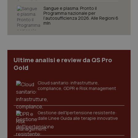
Sangue e plasma. Pronto il
Programma nazionale per
l’autosufficienza 2026. Alle Regioni 6
mln
Fornitore
/
Nome
Scadenza
Descrizion
Dominio
Nome
Fornitore
/
Dominio
Scadenza
Des
_ga_0VMQEQKQ1N
.quotidianosanita.it
1 anno 1
Questo
mese
cookie
VISITOR_INFO1_LIVE
5 mesi 4
Que
Google LLC
viene
settimane
imp
.youtube.com
utilizzato
You
da Google
ten
Ultime analisi e review da QS Pro
Analytics
pre
per
del
Gold
mantener
vid
lo stato
inco
della
può
sessione.
det
Cloud sanitario: infrastrutture,
vis
compliance, GDPR e Risk management
web
uti
nuo
ver
dell
You
Gestione dell'Ipertensione resistente:
dalle Linee Guida alle terapie innovative
__Secure-YNID
.youtube.com
5 mesi 4
Que
settimane
imp
You
ten