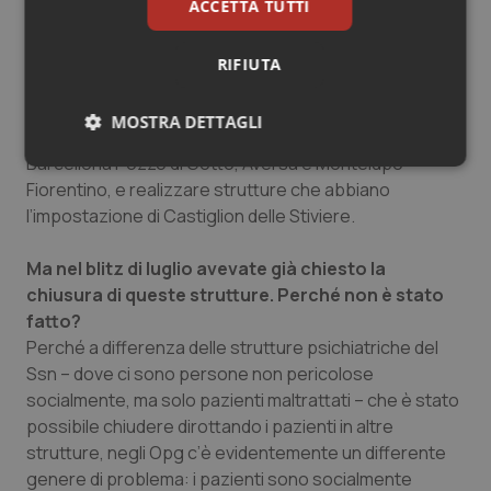
internati dimissibili. Parliamoci chiaramente: se tutto
ACCETTA TUTTI
questo fin ora non è avvenuto è perché ci
confrontiamo con pazienti scomodi e difficili.
RIFIUTA
Il secondo obiettivo?
MOSTRA DETTAGLI
Chiudere almeno tre delle strutture esistenti, ossia
Barcellona Pozzo di Gotto, Aversa e Montelupo
Necessari
Statistici
Marketing
Fiorentino, e realizzare strutture che abbiano
l’impostazione di Castiglion delle Stiviere.
Ma nel blitz di luglio avevate già chiesto la
chiusura di queste strutture. Perché non è stato
fatto?
Necessari
Statistici
Marketing
Perché a differenza delle strutture psichiatriche del
I cookie necessari contribuiscono a rendere fruibile il
Ssn – dove ci sono persone non pericolose
sito web abilitandone funzionalità di base quali la
socialmente, ma solo pazienti maltrattati – che è stato
navigazione sulle pagine e l'accesso alle aree
protette del sito. Il sito web non è in grado di
possibile chiudere dirottando i pazienti in altre
funzionare correttamente senza questi cookie.
strutture, negli Opg c’è evidentemente un differente
Nome
Fornitore
/
Dominio
Scaden
genere di problema: i pazienti sono socialmente