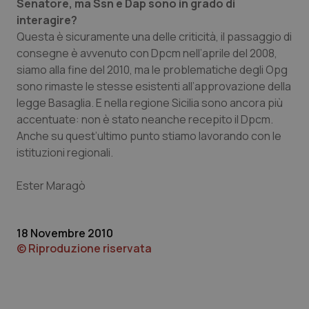
Senatore, ma Ssn e Dap sono in grado di
interagire?
Questa è sicuramente una delle criticità, il passaggio di
consegne è avvenuto con Dpcm nell’aprile del 2008,
siamo alla fine del 2010, ma le problematiche degli Opg
sono rimaste le stesse esistenti all’approvazione della
legge Basaglia. E nella regione Sicilia sono ancora più
accentuate: non è stato neanche recepito il Dpcm.
Anche su quest’ultimo punto stiamo lavorando con le
istituzioni regionali.
Ester Maragò
18 Novembre 2010
© Riproduzione riservata
PHPSESSID
Sessio
PHP.net
www.quotidianosanita.it