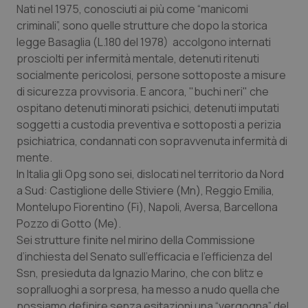
Nati nel 1975, conosciuti ai più come “manicomi
Calabria
Asma & BPCO
criminali”, sono quelle strutture che dopo la storica
legge Basaglia (L.180 del 1978) accolgono internati
Campania
Car-T
prosciolti per infermità mentale, detenuti ritenuti
socialmente pericolosi, persone sottoposte a misure
Emilia-Romagna
Colesterolo & coronaropatie
di sicurezza provvisoria. E ancora, "buchi neri" che
ospitano detenuti minorati psichici, detenuti imputati
Friuli Venezia Giulia
Dermatite Atopica
soggetti a custodia preventiva e sottoposti a perizia
psichiatrica, condannati con sopravvenuta infermità di
Lazio
Diabete & glucometri
mente.
In Italia gli Opg sono sei, dislocati nel territorio da Nord
Liguria
Disturbi dell’umore
a Sud: Castiglione delle Stiviere (Mn), Reggio Emilia,
Montelupo Fiorentino (Fi), Napoli, Aversa, Barcellona
Pozzo di Gotto (Me).
Lombardia
Dolore
Sei strutture finite nel mirino della Commissione
d’inchiesta del Senato sull’efficacia e l’efficienza del
Marche
Donna & Salute
Ssn, presieduta da Ignazio Marino, che con blitz e
sopralluoghi a sorpresa, ha messo a nudo quella che
Molise
Epatiti
possiamo definire senza esitazioni una “vergogna” del