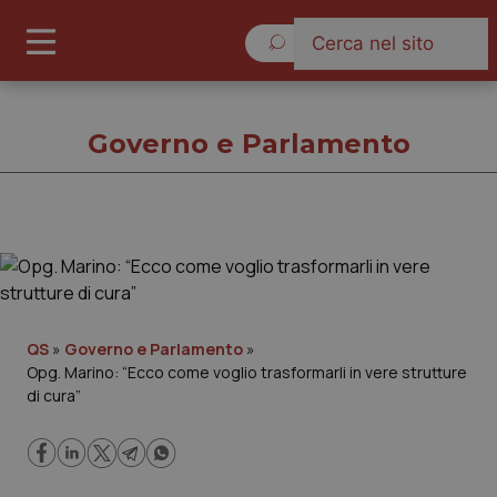
Giovedì 6 Agosto 2026
Governo e Parlamento
Governo e Parlamento
Cronache
QS
»
Governo e Parlamento
»
Opg. Marino: “Ecco come voglio trasformarli in vere strutture
Governo e Parlamento
di cura”
Regioni e Asl
Lavoro e Professioni