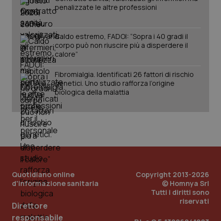
penalizzate le altre professioni
Caldo estremo, FADOI: “Sopra i 40 gradi il
corpo può non riuscire più a disperdere il
calore”
Fibromialgia. Identificati 26 fattori di rischio
genetici. Uno studio rafforza l’origine
biologica della malattia
Quotidiano online
Copyright 2013-2026
d'informazione sanitaria
© Homnya Srl
Tutti i diritti sono
riservati
Direttore
responsabile