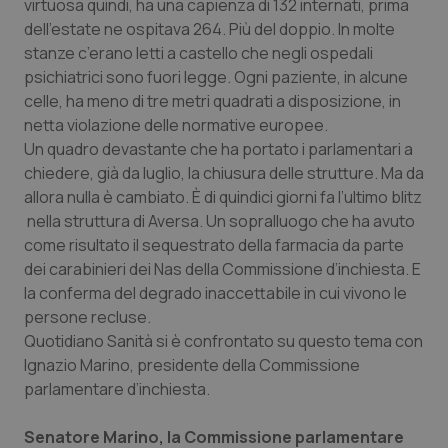
Valle D’Aosta
Oncodermatologia
virtuosa quindi, ha una capienza di 132 internati, prima
dell'estate ne ospitava 264. Più del doppio. In molte
stanze c’erano letti a castello che negli ospedali
Veneto
Oncoematologia
psichiatrici sono fuori legge. Ogni paziente, in alcune
celle, ha meno di tre metri quadrati a disposizione, in
Oncologia & Nutrizione
netta violazione delle normative europee.
Un quadro devastante che ha portato i parlamentari a
Psoriasi & pelle
chiedere, già da luglio, la chiusura delle strutture. Ma da
allora nulla è cambiato. È di quindici giorni fa l’ultimo blitz
Quotidiano Cardiologia
nella struttura di Aversa. Un sopralluogo che ha avuto
come risultato il sequestrato della farmacia da parte
Quotidiano Chirurgia
dei carabinieri dei Nas della Commissione d’inchiesta. E
la conferma del degrado inaccettabile in cui vivono le
Quotidiano Oncologia
persone recluse.
Quotidiano Sanità
si è confrontato su questo tema con
Ignazio Marino, presidente della Commissione
Quotidiano Pediatria
parlamentare d’inchiesta.
Rene & patologie urogenitali
Senatore Marino, la Commissione parlamentare