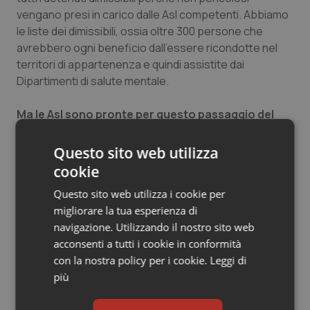
vengano presi in carico dalle Asl competenti. Abbiamo
le liste dei dimissibili, ossia oltre 300 persone che
avrebbero ogni beneficio dall’essere ricondotte nel
territori di appartenenza e quindi assistite dai
Dipartimenti di salute mentale.
Ma le Asl sono pronte per questo passaggio del
testimone?
Come ben sappiamo le Asl hanno performance che
Questo sito web utilizza
variano da Regione a Regione; quindi anche in questo
cookie
caso ci saranno aziende in grado di accogliere questi
Questo sito web utilizza i cookie per
pazienti, altre che avranno delle difficoltà e dei disagi.
migliorare la tua esperienza di
Il nostro intento, ricordiamolo, non è quello di produrre
navigazione. Utilizzando il nostro sito web
solo documentazione, ma di raggiungere dei risultati in
acconsenti a tutti i cookie in conformità
un’ottica di collaborazione. Ecco perché abbiamo
con la nostra policy per i cookie.
Leggi di
chiesto l’intervento dell’assessore Coletto: se ci
più
saranno delle Regioni in difficoltà chiederemo a quelle
che hanno una situazione più solida di accogliere gli