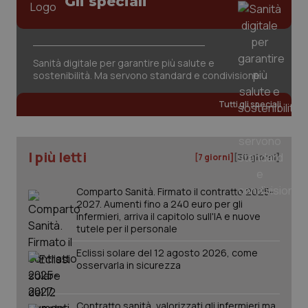
Gli speciali
ironfish-tracking-
settimane
imp
named-enable
2 giorni
dal
per 
sis
sol
ute
ide
Sanità digitale per garantire più salute e
Wel
sostenibilità. Ma servono standard e condivisione
Tutti gli speciali
I più letti
[7 giorni]
[30 giorni]
Comparto Sanità. Firmato il contratto 2025-
2027. Aumenti fino a 240 euro per gli
infermieri, arriva il capitolo sull'IA e nuove
tutele per il personale
Eclissi solare del 12 agosto 2026, come
osservarla in sicurezza
Contratto sanità, valorizzati gli infermieri ma