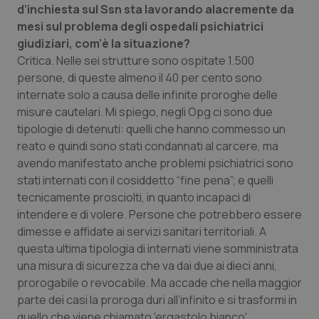
d’inchiesta sul Ssn sta lavorando alacremente da
Salute orale & impianti
mesi sul problema degli ospedali psichiatrici
giudiziari, com’è la situazione?
Sangue & coagulazione
Critica. Nelle sei strutture sono ospitate 1.500
persone, di queste almeno il 40 per cento sono
Tiroide
internate solo a causa delle infinite proroghe delle
misure cautelari. Mi spiego, negli Opg ci sono due
Tumore al seno
tipologie di detenuti: quelli che hanno commesso un
reato e quindi sono stati condannati al carcere, ma
avendo manifestato anche problemi psichiatrici sono
Tumore ovarico
stati internati con il cosiddetto “fine pena”; e quelli
tecnicamente prosciolti, in quanto incapaci di
Tumori del Polmone & Testa Collo
intendere e di volere. Persone che potrebbero essere
dimesse e affidate ai servizi sanitari territoriali. A
Tumori gastrointestinali
questa ultima tipologia di internati viene somministrata
una misura di sicurezza che va dai due ai dieci anni,
Ulcera & Reflusso
prorogabile o revocabile. Ma accade che nella maggior
parte dei casi la proroga duri all’infinito e si trasformi in
Vaccini
quello che viene chiamato 'ergastolo bianco'.