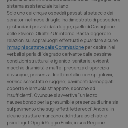
sistema assistenziale italiano.
Piemonte
HIV
Solo uno dei cinque ospedali passati al setaccio dai
senatori nel mese di luglio, ha dimostrato di possedere
Provincia Autonoma di Bolzano
Infezioni & Febbre
gli standard previsti dalla legge, quello di Castiglione
delle Stiviere. Gli altri? Un inferno. Basta leggere le
Provincia Autonoma di Trento
Ipertensione & Scompenso
relazioni sui sopralluoghi effettuati e guardare alcune
immagini scattate dalla Commissione
per capire. Nei
verbali si parla di “degrado derivante dalle pessime
Puglia
Malattie rare
condizioni strutturali e igienico-sanitarie; evidenti
macchie di umidità e muffe; presenza di sporcizia
Sardegna
Malattia di Crohn & Rettocolite Ulcerosa
dovunque; presenza di letti metallici con spigoli vivi,
vernice scrostata e ruggine; pavimenti danneggiati;
Sicilia
Neuroscienze & patologie neurodegenerative
coperte e lenzuola strappate, sporche ed
insufficienti". Ovunque si avvertiva "un lezzo
Toscana
Obesità
nauseabondo per la presumibile presenza di urine sia
sul pavimento che sugli effetti letterecci”. Ancora, in
Umbria
Oftalmologia
alcune strutture mancano addirittura psichiatri e
psicologi. L'Opg di Reggio Emilia, in una Regione