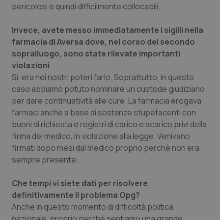
VISITOR_PRIVACY_METADATA
5 mesi
YouTube
pericolosi e quindi difficilmente collocabili.
settim
.youtube.com
Invece, avete messo immediatamente i sigilli nella
farmacia di Aversa dove, nel corso del secondo
sopralluogo, sono state rilevate importanti
violazioni
Sì, era nei nostri poteri farlo. Soprattutto, in questo
caso abbiamo potuto nominare un custode giudiziario
per dare continuatività alle cure. La farmacia erogava
farmaci anche a base di sostanze stupefacenti con
buoni di richiesta e registri di carico e scarico privi della
firma del medico, in violazione alla legge. Venivano
firmati dopo mesi dal medico proprio perchè non era
sempre presente.
CookieScriptConsent
5 mesi
CookieScript
settim
www.quotidianosanita.it
Che tempi vi siete dati per risolvere
definitivamente il problema Opg?
Anche in questo momento di difficoltà politica
nazionale, proprio perché sentiamo una grande