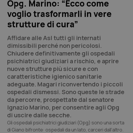
Opg. Marino: “Ecco come
voglio trasformarli in vere
Scienza e Farmaci
strutture di cura”
Studi e Analisi
Affidare alle Asl tutti gli internati
Lettere al direttore
dimissibili perché non pericolosi.
Chiudere definitivamente gli ospedali
Edizioni Regionali
psichiatrici giudiziari a rischio, e aprire
nuove strutture più sicure e con
QS Pro
caratteristiche igienico sanitarie
adeguate. Magari riconvertendo i piccoli
Professionisti Sanitari.AI
ospedali dismessi. Sono queste le strade
da percorre, prospettate dal senatore
Abruzzo
QS Pro Gold
Ignazio Marino, per consentire agli Opg
di uscire dalle secche.
QS Club
Newsletter
Basilicata
Artrite & artrosi
Gli ospedali psichiatrici giudiziari (Opg) sono una sorta
di Giano bifronte: ospedali da un lato, carceri dall’altro.