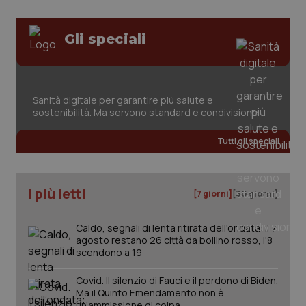
tracking-sites-ironfish-
www.quotidianosanita.it
4
Gli speciali
session-id
settim
2 gior
Sanità digitale per garantire più salute e
sostenibilità. Ma servono standard e condivisione
_ga
1 anno
Google LLC
mes
.quotidianosanita.it
Tutti gli speciali
I più letti
[7 giorni]
[30 giorni]
Caldo, segnali di lenta ritirata dell'ondata: il 7
agosto restano 26 città da bollino rosso, l'8
scendono a 19
Covid. Il silenzio di Fauci e il perdono di Biden.
Ma il Quinto Emendamento non è
un’ammissione di colpa