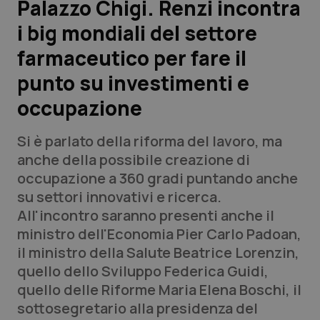
Palazzo Chigi. Renzi incontra
i big mondiali del settore
Scienza e Farmaci
farmaceutico per fare il
Studi e Analisi
punto su investimenti e
occupazione
Lettere al direttore
Si è parlato della riforma del lavoro, ma
Edizioni Regionali
anche della possibile creazione di
occupazione a 360 gradi puntando anche
QS Pro
su settori innovativi e ricerca.
All'incontro saranno presenti anche il
Professionisti Sanitari.AI
ministro dell'Economia Pier Carlo Padoan,
il ministro della Salute Beatrice Lorenzin,
Abruzzo
QS Pro Gold
quello dello Sviluppo Federica Guidi,
quello delle Riforme Maria Elena Boschi, il
QS Club
Newsletter
Basilicata
Artrite & artrosi
sottosegretario alla presidenza del