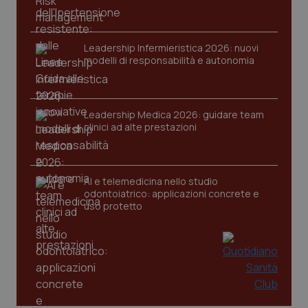
Leadership Infermieristica 2026: nuovi
modelli di responsabilità e autonomia
CookieScriptConsent
5 mesi
CookieScript
settim
www.quotidianosanita.it
Leadership Medica 2026: guidare team
clinici ad alte prestazioni
AI e telemedicina nello studio
odontoiatrico: applicazioni concrete e
uso protetto
tracking-sites-ironfish-
www.quotidianosanita.it
4
tracking-enable
settim
2 gior