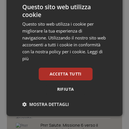
Questo sito web utilizza
Salute orale & impianti
cookie
Sangue & coagulazione
Questo sito web utilizza i cookie per
migliorare la tua esperienza di
Potrebbe interessarti in
Tiroide
navigazione. Utilizzando il nostro sito web
Governo e Parlamento
acconsenti a tutti i cookie in conformità
Tumore al seno
con la nostra policy per i cookie.
Leggi di
più
Decreto PA. Un commissario per
Tumore ovarico
smaltire le scorte Covid, le liste
d’attesa tornano al Siveas e il
ACCETTA TUTTI
controllo sulle agende di
prenotazione passa ad Agenas. Saltano l’aumento
Tumori del Polmone & Testa Collo
delle tariffe ospedaliere e la proroga dei gettonisti
RIFIUTA
Tumori gastrointestinali
Università. Bernini firma il decreto:
27.000 posti per Medicina, 3.000 in
MOSTRA DETTAGLI
più rispetto a scorso anno
Ulcera & Reflusso
Necessari
Statistici
Marketing
Pnrr Salute. Missione 6 verso il
Vaccini