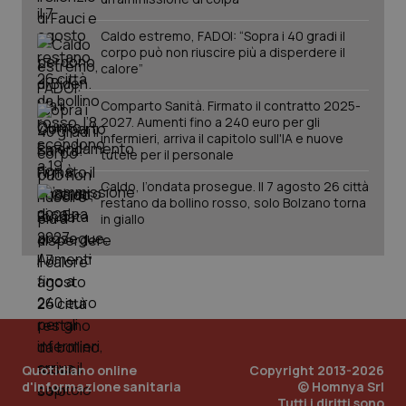
Caldo estremo, FADOI: “Sopra i 40 gradi il
corpo può non riuscire più a disperdere il
calore”
Comparto Sanità. Firmato il contratto 2025-
2027. Aumenti fino a 240 euro per gli
infermieri, arriva il capitolo sull'IA e nuove
tutele per il personale
Caldo, l’ondata prosegue. Il 7 agosto 26 città
PHPSESSID
Sessio
restano da bollino rosso, solo Bolzano torna
PHP.net
www.quotidianosanita.it
in giallo
Quotidiano online
Copyright 2013-2026
d'informazione sanitaria
© Homnya Srl
Tutti i diritti sono