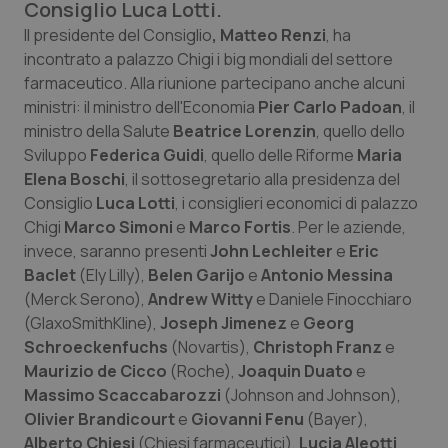
Consiglio Luca Lotti.
Calabria
Asma & BPCO
Il presidente del Consiglio
, Matteo Renzi
, ha
incontrato a palazzo Chigi i big mondiali del settore
Campania
Car-T
farmaceutico. Alla riunione partecipano anche alcuni
ministri: il ministro dell'Economia
Pier Carlo Padoan
, il
Emilia-Romagna
Colesterolo & coronaropatie
ministro della Salute
Beatrice Lorenzin
, quello dello
Sviluppo
Federica Guidi
, quello delle Riforme
Maria
Friuli Venezia Giulia
Dermatite Atopica
Elena Boschi
, il sottosegretario alla presidenza del
Consiglio
Luca Lotti
, i consiglieri economici di palazzo
Lazio
Diabete & glucometri
Chigi
Marco Simoni
e
Marco Fortis
. Per le aziende,
invece, saranno presenti
John Lechleiter
e
Eric
Liguria
Disturbi dell’umore
Baclet
(Ely Lilly),
Belen Garijo
e
Antonio Messina
(Merck Serono),
Andrew Witty
e Daniele Finocchiaro
(GlaxoSmithKline),
Joseph Jimenez
e
Georg
Lombardia
Dolore
Schroeckenfuchs
(Novartis),
Christoph Franz
e
Maurizio de Cicco
(Roche),
Joaquin Duato
e
Marche
Donna & Salute
Massimo Scaccabarozzi
(Johnson and Johnson),
Olivier Brandicourt
e
Giovanni Fenu
(Bayer),
Molise
Epatiti
Alberto Chiesi
(Chiesi farmaceutici),
Lucia Aleotti