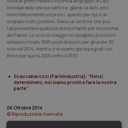
Valle D’Aosta
Oncodermatologia
volta un primo ministro incontra un gruppo di Ceo
mondiali dello stesso settore, gliene va dato atto.
Sono felicemente sorpreso, questo per noi è un
Veneto
Oncoematologia
segnale molto positivo. Siamo un settore che può
rappresentare qualcosa di importante per l'economia
Oncologia & Nutrizione
del Paese. Lo scorso maggio ho sbagliato previsioni:
abbiamo creato 1600 posti di lavoro per gli under 30
Psoriasi & pelle
solo nel 2014, mentre ci eravamo già impegnati con
Renzi per quota 2000 entro il 2015".
Quotidiano Cardiologia
Quotidiano Chirurgia
Scaccabarozzi (Farmindustria): “Renzi
determinato, noi siamo pronti a fare la nostra
parte”
Quotidiano Oncologia
Quotidiano Pediatria
06 Ottobre 2014
© Riproduzione riservata
Rene & patologie urogenitali