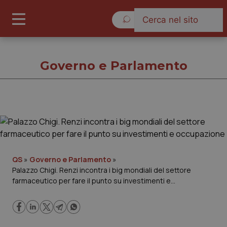
Sabato 8 Agosto 2026
Governo e Parlamento
Governo e Parlamento
Cronache
QS
»
Governo e Parlamento
»
Palazzo Chigi. Renzi incontra i big mondiali del settore
Governo e Parlamento
farmaceutico per fare il punto su investimenti e
occupazione
Regioni e Asl
Lavoro e Professioni