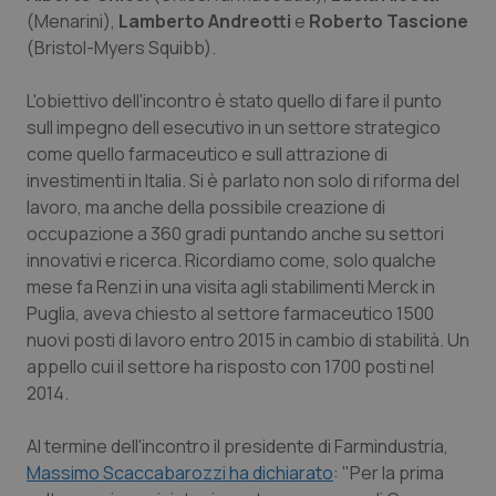
(Menarini),
Lamberto Andreotti
e
Roberto Tascione
Piemonte
HIV
(Bristol-Myers Squibb).
Provincia Autonoma di Bolzano
Infezioni & Febbre
L'obiettivo dell'incontro è stato quello di fare il punto
sull impegno dell esecutivo in un settore strategico
Provincia Autonoma di Trento
Ipertensione & Scompenso
come quello farmaceutico e sull attrazione di
investimenti in Italia. Si è parlato non solo di riforma del
lavoro, ma anche della possibile creazione di
Puglia
Malattie rare
occupazione a 360 gradi puntando anche su settori
innovativi e ricerca. Ricordiamo come, solo qualche
Sardegna
Malattia di Crohn & Rettocolite Ulcerosa
mese fa Renzi in una visita agli stabilimenti Merck in
Puglia, aveva chiesto al settore farmaceutico 1500
Sicilia
Neuroscienze & patologie neurodegenerative
nuovi posti di lavoro entro 2015 in cambio di stabilità. Un
appello cui il settore ha risposto con 1700 posti nel
Toscana
Obesità
2014.
Umbria
Oftalmologia
Al termine dell'incontro il presidente di Farmindustria,
Massimo Scaccabarozzi ha dichiarato
: "Per la prima