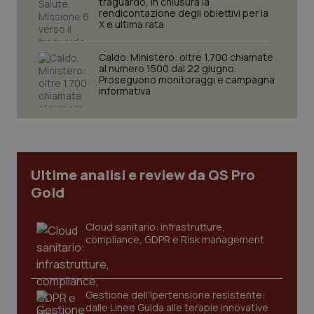
traguardo, in chiusura la
rendicontazione degli obiettivi per la
X e ultima rata
Caldo. Ministero: oltre 1.700 chiamate
al numero 1500 dal 22 giugno.
Necessari
Statistici
Marketing
Proseguono monitoraggi e campagna
informativa
I cookie necessari contribuiscono a rendere fruibile il
sito web abilitandone funzionalità di base quali la
navigazione sulle pagine e l'accesso alle aree
protette del sito. Il sito web non è in grado di
funzionare correttamente senza questi cookie.
Nome
Fornitore
/
Dominio
Scaden
Ultime analisi e review da QS Pro
VISITOR_PRIVACY_METADATA
5 mesi
YouTube
Gold
settim
.youtube.com
Cloud sanitario: infrastrutture,
compliance, GDPR e Risk management
Gestione dell'Ipertensione resistente:
dalle Linee Guida alle terapie innovative