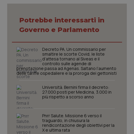
inco
può
det
vis
Potrebbe interessarti in
web
uti
Governo e Parlamento
nuo
ver
dell
You
Decreto PA. Un commissario per
YSC
Sessione
Que
Google LLC
smaltire le scorte Covid, le liste
imp
.youtube.com
d’attesa tornano al Siveas e il
You
controllo sulle agende di
ten
vis
prenotazione passa ad Agenas. Saltano l’aumento
vid
delle tariffe ospedaliere e la proroga dei gettonisti
__Secure-
.youtube.com
5 mesi 4
Que
ROLLOUT_TOKEN
settimane
imp
Università. Bernini firma il decreto:
You
27.000 posti per Medicina, 3.000 in
ges
più rispetto a scorso anno
del
e d
per
del
ute
Pnrr Salute. Missione 6 verso il
traguardo, in chiusura la
tracking-sites-
www.quotidianosanita.it
4
Que
rendicontazione degli obiettivi per la
ironfish-tracking-
settimane
imp
X e ultima rata
named-enable
2 giorni
dal