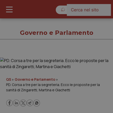
Venerdì 7 Agosto 2026
Governo e Parlamento
Governo e Parlamento
Cronache
QS
»
Governo e Parlamento
»
PD. Corsa a tre per la segreteria. Ecco le proposte per la
Governo e Parlamento
sanità di Zingaretti, Martina e Giachetti
Regioni e Asl
Lavoro e Professioni