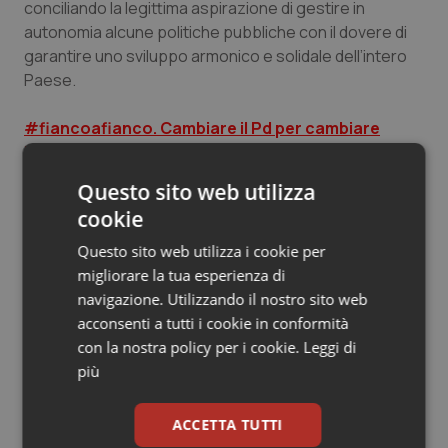
conciliando la legittima aspirazione di gestire in
autonomia alcune politiche pubbliche con il dovere di
garantire uno sviluppo armonico e solidale dell’intero
Paese.
#fiancoafianco. Cambiare il Pd per cambiare
l’Italia. La mozione a sostegno di Maurizio Martina
A 40 anni dalla sua nascita il Servizio sanitario nazionale
Questo sito web utilizza
rimane ancora da valorizzare, potenziare e
cookie
incrementare, tenendo conto del fatto che il settore
della salute è in grado di fornire un grande contributo
Questo sito web utilizza i cookie per
non solo al benessere delle persone ma anche
migliorare la tua esperienza di
all’economia e alla crescita del Paese.
Il personale
navigazione. Utilizzando il nostro sito web
della sanità (oltre 715 mila persone) costituisce
acconsenti a tutti i cookie in conformità
uno dei fattori fondamentali su cui tornare a
con la nostra policy per i cookie.
Leggi di
investire
: per questo proponiamo lo sblocco delle
più
assunzioni, anche per le regioni in Piano di rientro,
puntando alla staffetta intergenerazionale. Serve
ACCETTA TUTTI
attenzione in ingresso, sulla formazione, con la