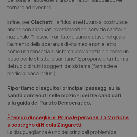
personale rappresenti uno dei fattori sui quali dover
Valle D’Aosta
Oncodermatologia
tornare ad investire.
Veneto
Oncoematologia
Infine, per
Giachetti
, la fiducia nel futuro si costruisce
anche con adeguati investimenti nel servizio sanitario
Oncologia & Nutrizione
nazionale. "Fiducia in un futuro sano e attivo nel quale
l’aumento della speranza di vita media non è letto
Psoriasi & pelle
come una minaccia al sistema previdenziale o come un
peso per le strutture sanitarie". E propone una riforma
Quotidiano Cardiologia
del ruolo di tutti i soggetti del sistema (farmacie e
medici di base inclusi).
Quotidiano Chirurgia
Riportiamo di seguito i principali passaggi sulla
sanità contenuti nelle mozioni dei tre candidati
Quotidiano Oncologia
alla guida del Partito Democratico.
Quotidiano Pediatria
È tempo di scegliere. Prima le persone. La Mozione
a sostegno di Nicola Zingaretti
Rene & patologie urogenitali
La disuguaglianza è uno dei principali problemi del