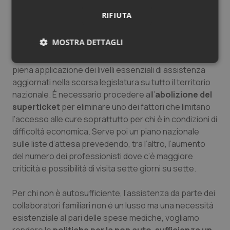
stesura di un piano che colmi definitivamente il gap tra
RIFIUTA
laureati in medicina e specializzazioni.
MOSTRA DETTAGLI
Va
rilanciato il finanziamento pubblico del Servizio
sanitario
, risorse certe e basta ribassi e garantita la
Necessari
Statistici
Marketing
piena applicazione dei livelli essenziali di assistenza
aggiornati nella scorsa legislatura su tutto il territorio
nazionale. È necessario procedere all’
abolizione del
superticket
per eliminare uno dei fattori che limitano
l’accesso alle cure soprattutto per chi è in condizioni di
difficoltà economica. Serve poi un piano nazionale
Necessari
Statistici
Marketing
sulle liste d’attesa prevedendo, tra l’altro, l’aumento
del numero dei professionisti dove c’è maggiore
I cookie necessari contribuiscono a rendere fruibile il
sito web abilitandone funzionalità di base quali la
criticità e possibilità di visita sette giorni su sette.
navigazione sulle pagine e l'accesso alle aree
protette del sito. Il sito web non è in grado di
funzionare correttamente senza questi cookie.
Per chi non è autosufficiente, l’assistenza da parte dei
collaboratori familiari non è un lusso ma una necessità
Nome
Fornitore
/
Dominio
Scaden
esistenziale al pari delle spese mediche, vogliamo
VISITOR_PRIVACY_METADATA
5 mesi
YouTube
settim
.youtube.com