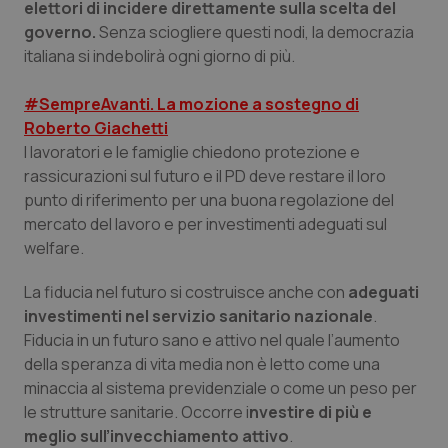
elettori di incidere direttamente sulla scelta del
governo.
Senza sciogliere questi nodi, la democrazia
italiana si indebolirà ogni giorno di più.
#SempreAvanti. La mozione a sostegno di
tracking-sites-ironfish-
www.quotidianosanita.it
4
tracking-enable
settim
Roberto Giachetti
2 gior
I lavoratori e le famiglie chiedono protezione e
rassicurazioni sul futuro e il PD deve restare il loro
punto di riferimento per una buona regolazione del
tracking-sites-ironfish-
www.quotidianosanita.it
4
mercato del lavoro e per investimenti adeguati sul
session-id
settim
welfare.
2 gior
La fiducia nel futuro si costruisce anche con
adeguati
investimenti nel servizio sanitario nazionale
.
_ga
1 anno
Google LLC
Fiducia in un futuro sano e attivo nel quale l’aumento
mes
.quotidianosanita.it
della speranza di vita media non è letto come una
minaccia al sistema previdenziale o come un peso per
le strutture sanitarie. Occorre i
nvestire di più e
meglio sull’invecchiamento attivo
.