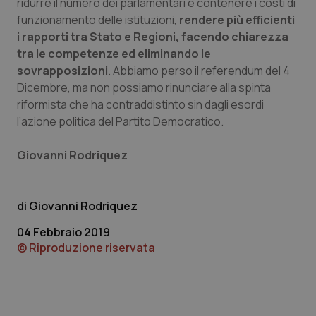
ridurre il numero dei parlamentari e contenere i costi di
funzionamento delle istituzioni,
rendere più efficienti
i rapporti tra Stato e Regioni, facendo chiarezza
Fornitore
/
Nome
Scadenza
Descrizion
Dominio
tra le competenze ed eliminando le
Nome
Fornitore
/
Dominio
Scadenza
Des
_ga_0VMQEQKQ1N
.quotidianosanita.it
1 anno 1
Questo
sovrapposizioni
. Abbiamo perso il referendum del 4
mese
cookie
VISITOR_INFO1_LIVE
5 mesi 4
Que
Google LLC
Dicembre, ma non possiamo rinunciare alla spinta
viene
settimane
imp
.youtube.com
utilizzato
You
riformista che ha contraddistinto sin dagli esordi
da Google
ten
Analytics
pre
l’azione politica del Partito Democratico.
per
del
mantener
vid
lo stato
inco
Giovanni Rodriquez
della
può
sessione.
det
vis
web
uti
Giovanni Rodriquez
nuo
ver
dell
04 Febbraio 2019
You
© Riproduzione riservata
__Secure-YNID
.youtube.com
5 mesi 4
Que
settimane
imp
You
ten
pre
del
vid