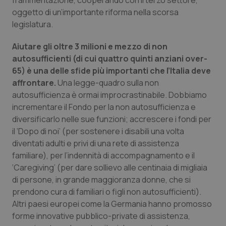
frammentazione, cooperando con il terzo settore,
oggetto di un’importante riforma nella scorsa
legislatura.
Aiutare gli oltre 3 milioni e mezzo di non
autosufficienti (di cui quattro quinti anziani over-
65) è una delle sfide più importanti che l’Italia deve
affrontare.
Una legge-quadro sulla non
autosufficienza è ormai improcrastinabile. Dobbiamo
incrementare il Fondo per la non autosufficienza e
diversificarlo nelle sue funzioni; accrescere i fondi per
il ‘Dopo di noi’ (per sostenere i disabili una volta
diventati adulti e privi di una rete di assistenza
familiare), per l’indennità di accompagnamento e il
‘Caregiving’ (per dare sollievo alle centinaia di migliaia
di persone, in grande maggioranza donne, che si
prendono cura di familiari o figli non autosufficienti).
Altri paesi europei come la Germania hanno promosso
forme innovative pubblico-private di assistenza,