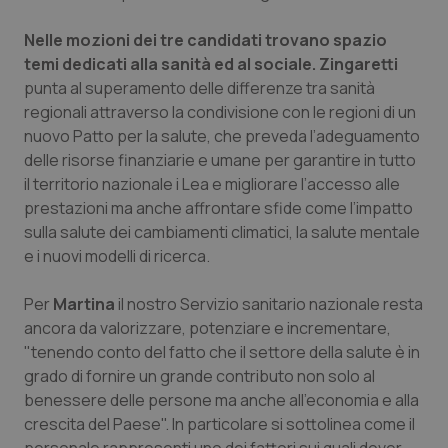
Piemonte
HIV
Nelle mozioni dei tre candidati trovano spazio
temi dedicati alla sanità ed al sociale. Zingaretti
Provincia Autonoma di Bolzano
Infezioni & Febbre
punta al superamento delle differenze tra sanità
regionali attraverso la condivisione con le regioni di un
nuovo Patto per la salute, che preveda l’adeguamento
Provincia Autonoma di Trento
Ipertensione & Scompenso
delle risorse finanziarie e umane per garantire in tutto
il territorio nazionale i Lea e migliorare l’accesso alle
Puglia
Malattie rare
prestazioni ma anche affrontare sfide come l’impatto
sulla salute dei cambiamenti climatici, la salute mentale
Sardegna
Malattia di Crohn & Rettocolite Ulcerosa
e i nuovi modelli di ricerca.
Sicilia
Neuroscienze & patologie neurodegenerative
Per
Martina
il nostro Servizio sanitario nazionale resta
ancora da valorizzare, potenziare e incrementare,
Toscana
Obesità
"tenendo conto del fatto che il settore della salute è in
grado di fornire un grande contributo non solo al
Umbria
Oftalmologia
benessere delle persone ma anche all’economia e alla
crescita del Paese". In particolare si sottolinea come il