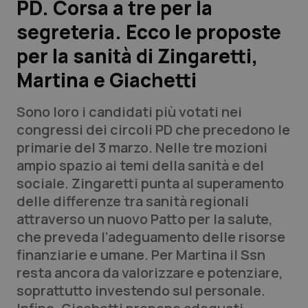
PD. Corsa a tre per la
segreteria. Ecco le proposte
Scienza e Farmaci
per la sanità di Zingaretti,
Studi e Analisi
Martina e Giachetti
Lettere al direttore
Sono loro i candidati più votati nei
congressi dei circoli PD che precedono le
Edizioni Regionali
primarie del 3 marzo. Nelle tre mozioni
ampio spazio ai temi della sanità e del
QS Pro
sociale. Zingaretti punta al superamento
delle differenze tra sanità regionali
Professionisti Sanitari.AI
attraverso un nuovo Patto per la salute,
che preveda l’adeguamento delle risorse
Abruzzo
QS Pro Gold
finanziarie e umane. Per Martina il Ssn
resta ancora da valorizzare e potenziare,
QS Club
Newsletter
Basilicata
Artrite & artrosi
soprattutto investendo sul personale.