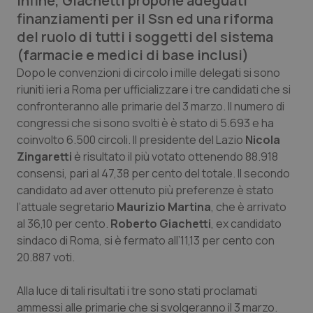
Infine, Giachetti propone adeguati
Calabria
Asma & BPCO
finanziamenti per il Ssn ed una riforma
del ruolo di tutti i soggetti del sistema
Campania
Car-T
(farmacie e medici di base inclusi)
Dopo le convenzioni di circolo i mille delegati si sono
Emilia-Romagna
Colesterolo & coronaropatie
riuniti ieri a Roma per ufficializzare i tre candidati che si
confronteranno alle primarie del 3 marzo. Il numero di
Friuli Venezia Giulia
Dermatite Atopica
congressi che si sono svolti è è stato di 5.693 e ha
coinvolto 6.500 circoli. Il presidente del Lazio
Nicola
Lazio
Diabete & glucometri
Zingaretti
è risultato il più votato ottenendo 88.918
consensi, pari al 47,38 per cento del totale. Il secondo
candidato ad aver ottenuto più preferenze è stato
Liguria
Disturbi dell’umore
l’attuale segretario
Maurizio Martina
, che è arrivato
al 36,10 per cento.
Roberto Giachetti
, ex candidato
Lombardia
Dolore
sindaco di Roma, si è fermato all’11,13 per cento con
20.887 voti.
Marche
Donna & Salute
Alla luce di tali risultati i tre sono stati proclamati
Molise
Epatiti
ammessi alle primarie che si svolgeranno il 3 marzo.