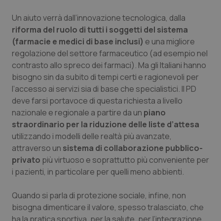
Un aiuto verrà dall’innovazione tecnologica, dalla
riforma del ruolo di tutti i soggetti del sistema
(farmacie e medici di base inclusi)
e una migliore
regolazione del settore farmaceutico (ad esempio nel
contrasto allo spreco dei farmaci). Ma gli Italiani hanno
bisogno sin da subito di tempi certi e ragionevoli per
l’accesso ai servizi sia di base che specialistici. Il PD
deve farsi portavoce di questa richiesta a livello
nazionale e regionale a partire da un
piano
straordinario per la riduzione delle liste d’attesa
utilizzando i modelli delle realtà più avanzate,
attraverso un
sistema di collaborazione pubblico-
privato
più virtuoso e soprattutto più conveniente per
i pazienti, in particolare per quelli meno abbienti.
PHPSESSID
Sessio
PHP.net
Quando si parla di protezione sociale, infine, non
www.quotidianosanita.it
bisogna dimenticare il valore, spesso tralasciato, che
ha la pratica sportiva, per la salute, per l’integrazione,