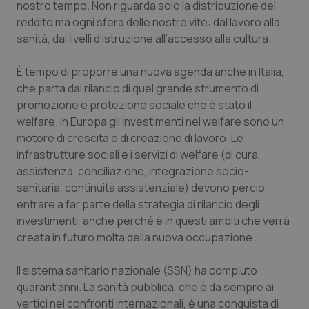
nostro tempo. Non riguarda solo la distribuzione del
Salute orale & impianti
reddito ma ogni sfera delle nostre vite: dal lavoro alla
sanità, dai livelli d’istruzione all’accesso alla cultura.
Sangue & coagulazione
È tempo di proporre una nuova agenda anche in Italia,
Tiroide
che parta dal rilancio di quel grande strumento di
promozione e protezione sociale che è stato il
welfare. In Europa gli investimenti nel welfare sono un
Tumore al seno
motore di crescita e di creazione di lavoro. Le
infrastrutture sociali e i servizi di welfare (di cura,
Tumore ovarico
assistenza, conciliazione, integrazione socio-
sanitaria, continuità assistenziale) devono perciò
Tumori del Polmone & Testa Collo
entrare a far parte della strategia di rilancio degli
investimenti, anche perché è in questi ambiti che verrà
Tumori gastrointestinali
creata in futuro molta della nuova occupazione.
Ulcera & Reflusso
Il sistema sanitario nazionale (SSN) ha compiuto
quarant’anni. La sanità pubblica, che è da sempre ai
Vaccini
vertici nei confronti internazionali, è una conquista di