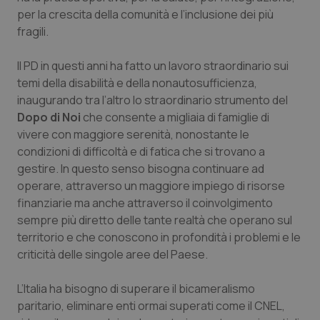
per la crescita della comunità e l’inclusione dei più
fragili.
Il PD in questi anni ha fatto un lavoro straordinario sui
temi della disabilità e della nonautosufficienza,
inaugurando tra l’altro lo straordinario strumento del
Dopo di Noi
che consente a migliaia di famiglie di
vivere con maggiore serenità, nonostante le
condizioni di difficoltà e di fatica che si trovano a
gestire. In questo senso bisogna continuare ad
operare, attraverso un maggiore impiego di risorse
finanziarie ma anche attraverso il coinvolgimento
sempre più diretto delle tante realtà che operano sul
_ga_KM60CM4NPH
.quotidianosanita.it
1 anno
mes
territorio e che conoscono in profondità i problemi e le
criticità delle singole aree del Paese.
L’Italia ha bisogno di superare il bicameralismo
paritario, eliminare enti ormai superati come il CNEL,