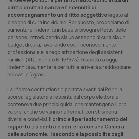
rendere le
politiche per la non auto-sufficienza un
diritto di cittadinanza e l’indennità di
accompagnamento un diritto soggettivo
legato al
bisogno di cura individuale. Per questo, proponiamo di
aumentare l’indennità in base ai bisogni effettivi delle
persone, introducendo sia un assegno di cura sia un
budget di cura, favorendo così il riconoscimento
professionale e la regolarizzazione degli assistenti
familiari (Atto Senato N. 16/973). Rispetto a oggi,
l’indennità aumenterà per tutti e arriverà a raddoppiare
nei casi più gravi.
La riforma costituzionale portata avanti dal Pd nella
CookieScriptConsent
5 mesi
CookieScript
scorsa legislatura e respinta dal corpo elettorale
settim
www.quotidianosanita.it
conteneva due principi guida, che mantengono il loro
valore, anche se vanno riaffermati con strumenti
diversi e condivisi.
Il primo è il perfezionamento del
rapporto tra centro e periferia con una Camera
delle autonomie. Il secondo è la possibilità degli