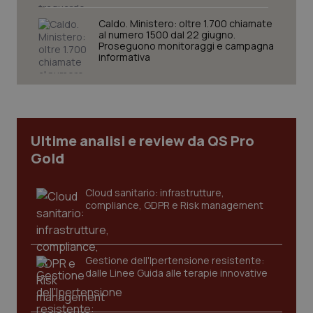
per 
sis
sol
Caldo. Ministero: oltre 1.700 chiamate
ute
al numero 1500 dal 22 giugno.
ide
Proseguono monitoraggi e campagna
Wel
informativa
Ultime analisi e review da QS Pro
Gold
Cloud sanitario: infrastrutture,
compliance, GDPR e Risk management
Gestione dell'Ipertensione resistente:
dalle Linee Guida alle terapie innovative