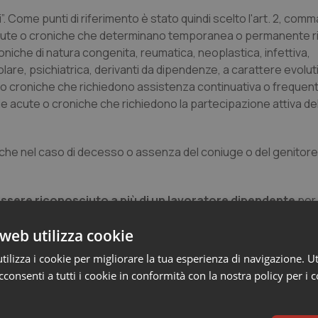
. Come punti di riferimento è stato quindi scelto l'art. 2, comma 1
ie acute o croniche che determinano temporanea o permanente r
roniche di natura congenita, reumatica, neoplastica, infettiva,
re, psichiatrica, derivanti da dipendenze, a carattere evolut
 o croniche che richiedono assistenza continuativa o frequent
ie acute o croniche che richiedono la partecipazione attiva del
che nel caso di decesso o assenza del coniuge o del genitore
ssere riconosciuto a più di un lavoratore dipendente
per 
. Però, sottolineano le circolari, le nuove norme non precludon
web utilizza cookie
assistere più persone in situazione di handicap grave, con la
l medesimo lavoratore potrà
fruire di permessi anche in mani
ilizza i cookie per migliorare la tua esperienza di navigazione. Ut
abil
i.
consenti a tutti i cookie in conformità con la nostra policy per i 
glio in situazione di handicap grave.
Fermo restando il limite
è ad entrambi i genitori, anche adottivi, di
usufruire dei perme