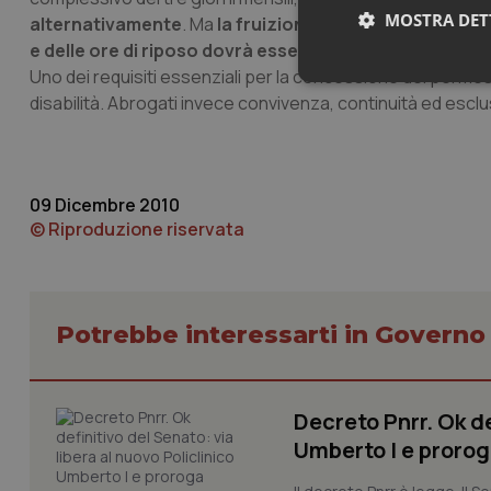
MOSTRA DET
alternativamente
. Ma
la fruizione dei benefici dei tr
e delle ore di riposo dovrà essere alternativa e non c
Uno dei requisiti essenziali per la concessione dei permes
Neces
disabilità. Abrogati invece convivenza, continuità ed esclus
09 Dicembre 2010
© Riproduzione riservata
I cookie necessari con
e l'accesso alle aree 
Potrebbe interessarti in Govern
Nome
VISITOR_PRIVACY_
Decreto Pnrr. Ok de
Umberto I e prorog
CookieScriptConse