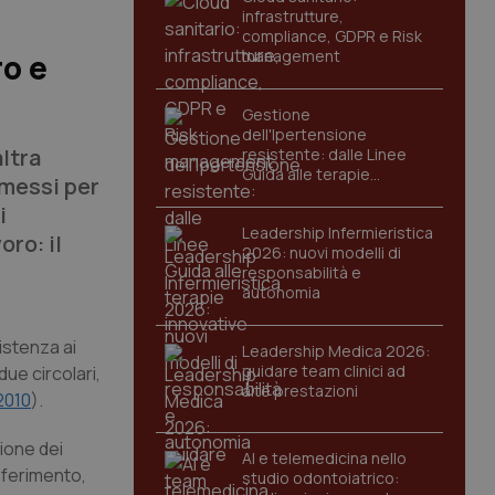
infrastrutture,
compliance, GDPR e Risk
management
ro e
Gestione
dell'Ipertensione
altra
resistente: dalle Linee
Guida alle terapie
rmessi per
innovative
i
Leadership Infermieristica
oro: il
2026: nuovi modelli di
responsabilità e
autonomia
istenza ai
Leadership Medica 2026:
guidare team clinici ad
ue circolari,
alte prestazioni
2010
).
zione dei
AI e telemedicina nello
asferimento,
studio odontoiatrico: