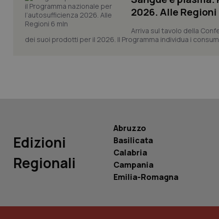
_ga_KM60CM4NPH
2026. Alle Regioni
Arriva sul tavolo della Con
dei suoi prodotti per il 2026. Il Programma individua i consumi s
Nome
Nome
VISITOR_INFO1_LIV
_ga_0VMQEQKQ1N
__Secure-YNID
Abruzzo
Edizioni
Basilicata
YSC
Calabria
Regionali
Campania
__Secure-
ROLLOUT_TOKEN
Emilia-Romagna
tracking-sites-
ironfish-tracking-
named-enable