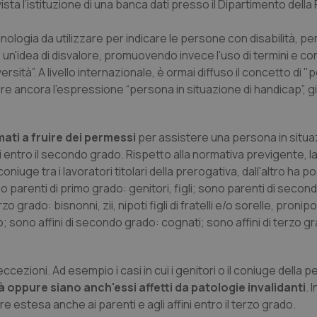
ista l’istituzione di una banca dati presso il Dipartimento dell
ologia da utilizzare per indicare le persone con disabilità, per
un'idea di disvalore, promuovendo invece l'uso di termini e co
versità”. A livello internazionale, è ormai diffuso il concetto di
zzare ancora l’espressione “persona in situazione di handicap”, 
imati a fruire dei permessi
per assistere una persona in situa
i entro il secondo grado. Rispetto alla normativa previgente, l
ge tra i lavoratori titolari della prerogativa, dall'altro ha po
o parenti di primo grado: genitori, figli; sono parenti di secon
erzo grado: bisnonni, zii, nipoti figli di fratelli e/o sorelle, pronipot
 sono affini di secondo grado: cognati; sono affini di terzo gra
cezioni. Ad esempio i casi in cui i genitori o il coniuge della 
 oppure siano anch'essi affetti da patologie invalidanti
. 
e estesa anche ai parenti e agli affini entro il terzo grado.