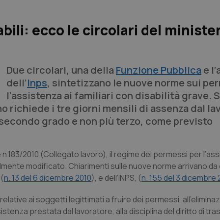
ili: ecco le circolari del ministe
Due circolari, una della
Funzione Pubblica
e l’
dell’
Inps
, sintetizzano le nuove norme sui pe
l’assistenza ai familiari con disabilità grave. S
richiede i tre giorni mensili di assenza dal lav
i secondo grado e non più terzo, come previsto
 n.183/2010 (Collegato lavoro), il regime dei permessi per l’ass
ialmente modificato. Chiarimenti sulle nuove norme arrivano da d
 (
n. 13 del 6 dicembre 2010
), e dell’INPS, (
n. 155 del 3 dicembre 
relative ai soggetti legittimati a fruire dei permessi, all’elimina
istenza prestata dal lavoratore, alla disciplina del diritto di tr