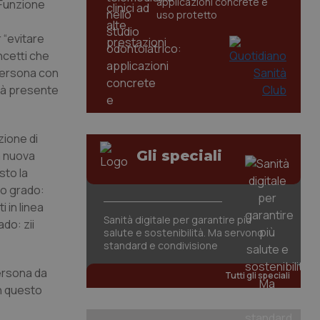
applicazioni concrete e
a Funzione
uso protetto
 “evitare
ncetti che
 "persona con
già presente
zione di
Gli speciali
a nuova
sto la
do grado:
i in linea
Sanità digitale per garantire più
do: zii
salute e sostenibilità. Ma servono
standard e condivisione
persona da
Tutti gli speciali
In questo