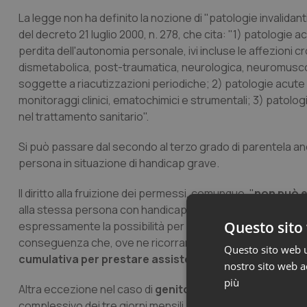
La legge non ha definito la nozione di "patologie invalidanti”
del decreto 21 luglio 2000, n. 278, che cita: "1) patolog
perdita dell'autonomia personale, ivi incluse le affezioni c
dismetabolica, post-traumatica, neurologica, neuromuscola
soggette a riacutizzazioni periodiche; 2) patologie acute
monitoraggi clinici, ematochimici e strumentali; 3) patolog
nel trattamento sanitario".
Si può passare dal secondo al terzo grado di parentela an
persona in situazione di handicap grave.
Il diritto alla fruizione dei permessi, comunque, "
non può e
alla stessa persona con handicap in situazione di gravità"
Questo sito 
espressamente la possibilità per lo stesso dipendente di 
conseguenza che, ove ne ricorrano tutte le condizioni, i
Questo sito web ut
cumulativa per prestare assistenza a più persone dis
nostro sito web ac
più
Altra eccezione nel caso di
genitori che assistono un fi
complessivo dei tre giorni mensili, è riconosciuto il diritto 