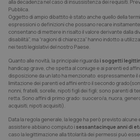
alla decadenza nel caso di insussistenza dei requisiti. Prev
Pubblica.
Oggetto di ampio dibattito è stato anche quello della termin
espressioni o definizioni che possano recare insitamente 
consentano di mettere in risalto il valore derivante dalla di
disabilità", ma “ragioni di chiarezza” hanno indotto a utili
nei testi legislativi del nostro Paese.
Quanto alle novità, la principale riguarda
i soggetti legitt
handicap grave, che spetta al coniuge e ai parenti ed affin
disposizione da un lato ha menzionato espressamente il coniu
limitazione dei parenti ed affini entro il secondo grado(son
nonni, fratelli, sorelle, nipoti figli dei figli; sono parenti di t
retta. Sono affini di primo grado: suocero/a, nuora, genero;
acquisiti, nipoti acquisiti).
Data la regola generale, la legge ha però previsto alcune ec
assistere abbiano compiuto i
sessantacinque anni di età
caso la legittimazione alla titolarità dei permessi può esser