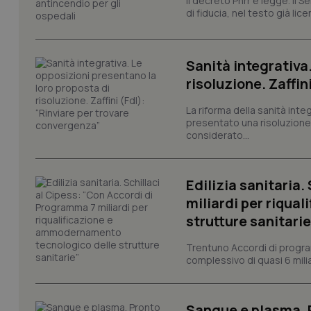
Il decreto Pnrr è legge. Il 
di fiducia, nel testo già lic
tracking-sites-ironf
tracking-enable
Sanità integrativa
risoluzione. Zaffin
tracking-sites-ironf
session-id
La riforma della sanità int
presentato una risoluzione c
_ga
considerato...
Edilizia sanitaria
miliardi per riqua
strutture sanitarie
PHPSESSID
Trentuno Accordi di progra
complessivo di quasi 6 miliar
Sangue e plasma. P