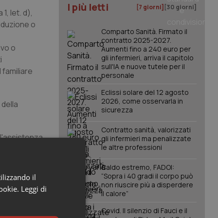
I più letti
[7 giorni]
[30 giorni]
, let. d),
iduzione o
Comparto Sanità. Firmato il
contratto 2025-2027.
ivo o
Aumenti fino a 240 euro per
gli infermieri, arriva il capitolo
i
sull'IA e nuove tutele per il
 familiare
personale
Eclissi solare del 12 agosto
2026, come osservarla in
 della
sicurezza
Contratto sanità, valorizzati
l'assistenza
gli infermieri ma penalizzate
le altre professioni
o
Caldo estremo, FADOI:
era
“Sopra i 40 gradi il corpo può
ilizzando il
non riuscire più a disperdere
cookie.
Leggi di
il calore”
Covid. Il silenzio di Fauci e il
ssi