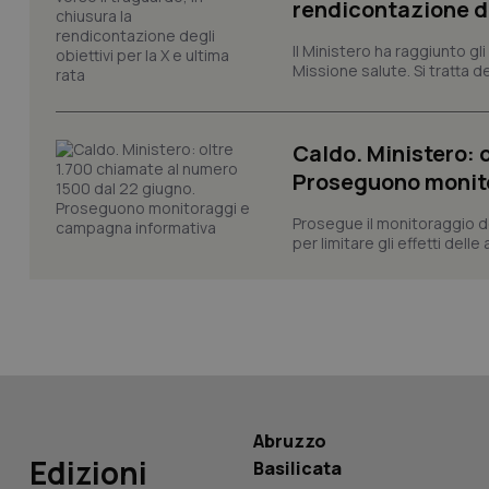
rendicontazione deg
_ga
Il Ministero ha raggiunto gl
Missione salute. Si tratta dei
Caldo. Ministero: 
Proseguono monit
PHPSESSID
Prosegue il monitoraggio de
per limitare gli effetti dell
_ga_KM60CM4NPH
Nome
Nome
Abruzzo
VISITOR_INFO1_LIV
Edizioni
Basilicata
_ga_0VMQEQKQ1N