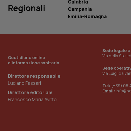
Calabria
Regionali
Campania
__Secure-YNID
Emilia-Romagna
YSC
Sede legale e
__Secure-
Via della Stell
Quotidiano online
ROLLOUT_TOKEN
d'informazione sanitaria
Sede operati
tracking-sites-
Via Luigi Galva
ironfish-tracking-
Direttore responsabile
named-enable
Luciano Fassari
Tel:
(+39) 06 
Email:
info@h
Direttore editoriale
Francesco Maria Avitto