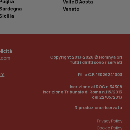
Puglia
Valle D’Aosta
ell'interfaccia di
Sardegna
Veneto
 tenere traccia
Sicilia
i Youtube incorporati
tore del sito web sta
ell'interfaccia di
 tenere traccia
icità
r la gestione
one dell’esperienza
Copyright 2013-2026 © Homnya Srl
.com
Tutti i diritti sono riservati
e per abilitare il
loggato con identity
om
P.I. e C.F. 13026241003
Iscrizione al ROC n.34308
Iscrizione Tribunale di Roma n.115/2013
del 22/05/2013
Riproduzione riservata
Privacy Policy
Cookie Policy