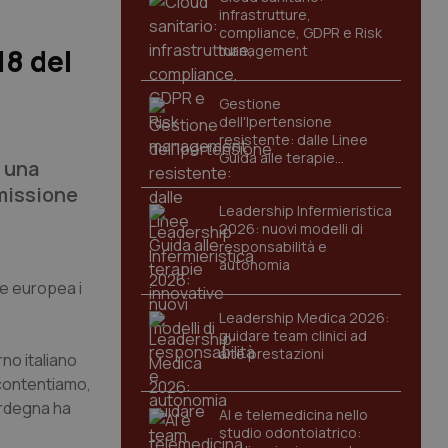
infrastrutture,
compliance, GDPR e Risk
management
18 del
Gestione
dell'Ipertensione
resistente: dalle Linee
Guida alle terapie
a una
innovative
mmissione
Leadership Infermieristica
2026: nuovi modelli di
responsabilità e
autonomia
ne europea i
Leadership Medica 2026:
guidare team clinici ad
alte prestazioni
rno italiano
accontentiamo,
ardegna ha
AI e telemedicina nello
studio odontoiatrico: