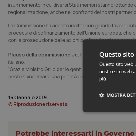
in un momento in cui diversi Stati membri stanno lottando
regionalizzazione, anche nei confronti dei nostri partner 
La Commissione ha accolto inoltre con grande favore l’int
procedure di cofinanziamento dell’Unione europea, che combi
con la prosecuzione delle azioni per l’eradicazione compl
Questo sito 
Plauso della commissione Ue
. Il commissario alla Salute
italiano.
Questo sito web ut
“Grazie Ministro Grillo per le gentili parole e – come mi è
nostro sito web ac
peste suina rimane una priorità e continuiamo a lavorare ma
più
MOSTRA DET
16 Gennaio 2019
© Riproduzione riservata
Neces
Potrebbe interessarti in Govern