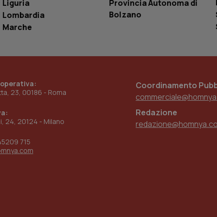
Liguria
Provincia Autonoma di
utilizzando la nuova o la vecchia versione d
Youtube.
Bolzano
Lombardia
.youtube.com
5 mesi 4
Questo cookie è impostato da Youtube per
Marche
settimane
delle preferenze dell'utente per i video d
nei siti; può anche determinare se il visita
utilizzando la nuova o la vecchia versione d
Youtube.
Sessione
Questo cookie è impostato da YouTube per
Google LLC
delle visualizzazioni dei video incorporati.
.youtube.com
 operativa:
Coordinamento Pubbl
.youtube.com
5 mesi 4
Questo cookie è impostato da YouTube pe
etta, 23, 00186 - Roma
settimane
dell'autenticazione e della personalizzazi
commerciale@homnya
utente
Redazione
va:
www.quotidianosanita.it
4
Questo cookie è impostato dall'applicazion
ni, 24, 20124 - Milano
settimane
sistema di tracking solo in caso di utenti 
redazione@homnya.c
2 giorni
provider WelfareLink.
45209 715
omnya.com