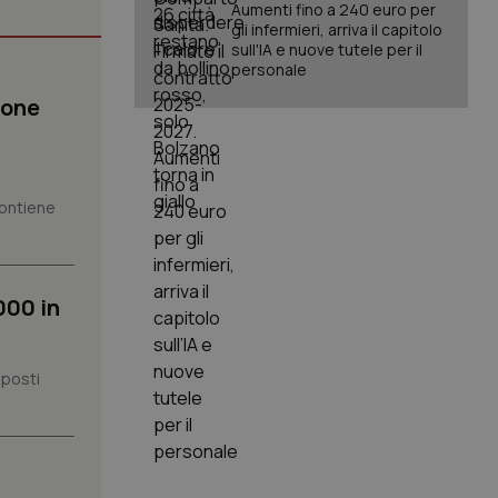
Aumenti fino a 240 euro per
gli infermieri, arriva il capitolo
sull'IA e nuove tutele per il
personale
ione
igazione sulle pagine
kie.
er memorizzare le
 contiene
utente per la loro
 dati sul consenso
itiche e
tendo che le loro
ssioni future.
000 in
l servizio Cookie-
erenze di consenso
sario che il banner
funzioni
 posti
pplicazione per
nonimo.
pplicazione per
co al visitatore.