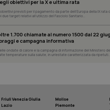
li obiettivi per la X e ultima rata
1 anno 1
Questo nome di cookie è associa
Google LLC
mese
Universal Analytics, che è un a
.quotidianosanita.it
i obiettivi previsti per il pagamento da parte dell’Europa della IX rata
significativo del servizio di ana
 due target relativi all’utilizzo del Fasciolo Sanitario...
utilizzato da Google. Questo cook
per distinguere utenti unici as
generato in modo casuale come i
cliente. È incluso in ogni richiest
sito e utilizzato per calcolare i dat
oltre 1.700 chiamate al numero 1500 dal 22 giu
sessioni e campagne per i rapporti 
oraggi e campagna informativa
Sessione
Cookie generato da applicazioni 
PHP.net
linguaggio PHP. Si tratta di un id
www.quotidianosanita.it
generico utilizzato per mantenere 
lle ondate di calore e la campagna di informazione del Ministero de
sessione utente. Normalmente 
e alte temperature sulla salute, in un'estate caratterizzata da ripetuti..
generato in modo casuale, il mod
utilizzato può essere specifico pe
buon esempio è mantenere uno s
un utente tra le pagine.
.quotidianosanita.it
1 anno 1
Questo cookie viene utilizzato d
mese
per mantenere lo stato della ses
Fornitore
Fornitore
/
/
Dominio
Scadenza
Descrizione
Scadenza
Descrizione
Friuli Venezia Giulia
Molise
Dominio
E
5 mesi 4
Questo cookie è impostato da Youtube per
Google LLC
Lazio
Piemonte
settimane
delle preferenze dell'utente per i video d
.youtube.com
.quotidianosanita.it
1 anno 1
Questo cookie viene utilizzato da Google Analy
nei siti; può anche determinare se il visita
mese
lo stato della sessione.