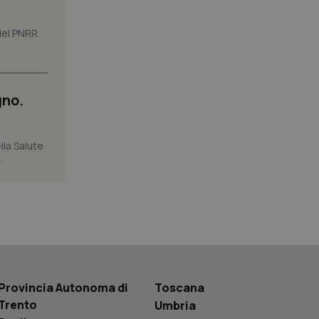
to a Google
ggiornamento
 del PNRR
lisi più comunemente
ie viene utilizzato
segnando un numero
dentificatore del
a di pagina in un
i di visitatori,
gno.
di analisi dei siti.
basate sul
entificatore
le variabili di
lla Salute
è un numero
.
o in cui viene
r il sito, ma un
tato di accesso per
a Google Analytics
sione.
Provincia Autonoma di
Toscana
 tenere traccia
Trento
Umbria
i Youtube incorporati
tics per mantenere
tore del sito web sta