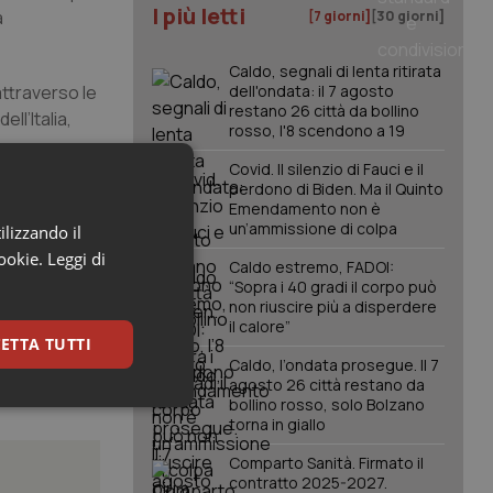
I più letti
a
[7 giorni]
[30 giorni]
Caldo, segnali di lenta ritirata
attraverso le
dell'ondata: il 7 agosto
restano 26 città da bollino
ll’Italia,
rosso, l'8 scendono a 19
Covid. Il silenzio di Fauci e il
perdono di Biden. Ma il Quinto
del Governo
Emendamento non è
un’ammissione di colpa
ilizzando il
erti oggi. La
cookie.
Leggi di
Caldo estremo, FADOI:
 Sardegna”.
“Sopra i 40 gradi il corpo può
non riuscire più a disperdere
il calore”
ETTA TUTTI
Caldo, l’ondata prosegue. Il 7
agosto 26 città restano da
bollino rosso, solo Bolzano
keting
torna in giallo
Comparto Sanità. Firmato il
contratto 2025-2027.