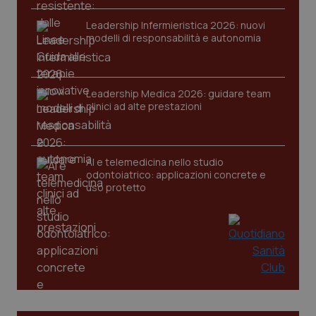
Leadership Infermieristica 2026: nuovi
modelli di responsabilità e autonomia
Leadership Medica 2026: guidare team
tracking-sites-ironfish-
www.quotidianosanita.it
4
clinici ad alte prestazioni
tracking-enable
settim
2 gior
AI e telemedicina nello studio
odontoiatrico: applicazioni concrete e
tracking-sites-ironfish-
www.quotidianosanita.it
4
uso protetto
session-id
settim
2 gior
_ga
1 anno
Google LLC
mes
.quotidianosanita.it