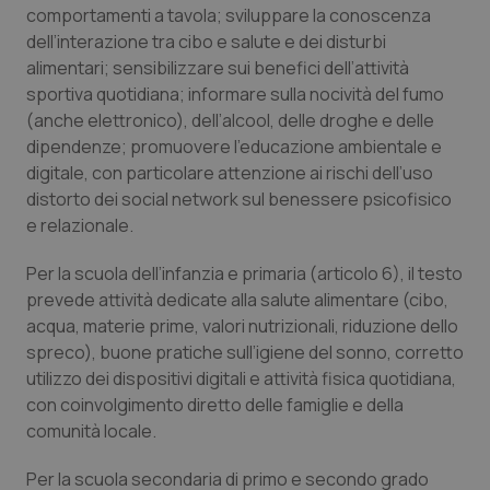
comportamenti a tavola; sviluppare la conoscenza
Piemonte
HIV
dell’interazione tra cibo e salute e dei disturbi
alimentari; sensibilizzare sui benefici dell’attività
sportiva quotidiana; informare sulla nocività del fumo
Provincia Autonoma di Bolzano
Infezioni & Febbre
(anche elettronico), dell’alcool, delle droghe e delle
dipendenze; promuovere l’educazione ambientale e
Provincia Autonoma di Trento
Ipertensione & Scompenso
digitale, con particolare attenzione ai rischi dell’uso
distorto dei social network sul benessere psicofisico
Puglia
Malattie rare
e relazionale.
Sardegna
Malattia di Crohn & Rettocolite Ulcerosa
Per la scuola dell’infanzia e primaria (articolo 6), il testo
prevede attività dedicate alla salute alimentare (cibo,
Sicilia
Neuroscienze & patologie neurodegenerative
acqua, materie prime, valori nutrizionali, riduzione dello
spreco), buone pratiche sull’igiene del sonno, corretto
utilizzo dei dispositivi digitali e attività fisica quotidiana,
Toscana
Obesità
con coinvolgimento diretto delle famiglie e della
comunità locale.
Umbria
Oftalmologia
Per la scuola secondaria di primo e secondo grado