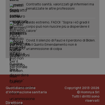
Contratto sanità, valorizzati gli infermieri ma
penalizzate le altre professioni
Caldo estremo, FADOI: “Sopra i 40 gradi il
corpo può non riuscire più a disperdere il
calore”
Covid. Il silenzio di Fauci e il perdono di Biden.
Ma il Quinto Emendamento non è
un’ammissione di colpa
_ga_KM60CM4NPH
.quotidianosanita.it
1 anno
mes
Quotidiano online
Copyright 2013-2026
d'informazione sanitaria
© Homnya Srl
Tutti i diritti sono
riservati
Direttore