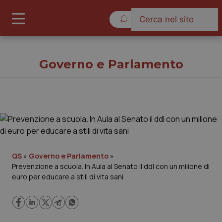
Giovedì 6 Agosto 2026
Governo e Parlamento
Governo e Parlamento
Cronache
QS
»
Governo e Parlamento
»
Prevenzione a scuola. In Aula al Senato il ddl con un milione di
Governo e Parlamento
euro per educare a stili di vita sani
Regioni e Asl
Lavoro e Professioni