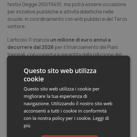
festivi (legge 260/1949), ma potrà essere occasione
Salute orale & impianti
per iniziative pubbliche e attività didattiche nelle
scuole, in coordinamento con enti pubblici e del Terzo
Sangue & coagulazione
settore.
Tiroide
L’articolo 11 stanzia
un milione di euro annui a
decorrere dal 2026
per il finanziamento dei Piani
triennali, con copertura garantita dalla riduzione del
Tumore al seno
fondo speciale di parte corrente destinato al Ministero
dell’istruzione. Il testo include anche le clausole di
Questo sito web utilizza
Tumore ovarico
invarianza degli oneri di finanza pubblica.
cookie
Tumori del Polmone & Testa Collo
Questo sito web utilizza i cookie per
migliorare la tua esperienza di
G.R.
Tumori gastrointestinali
navigazione. Utilizzando il nostro sito web
16 Giugno 2026
acconsenti a tutti i cookie in conformità
© Riproduzione riservata
Ulcera & Reflusso
con la nostra policy per i cookie.
Leggi di
più
Vaccini