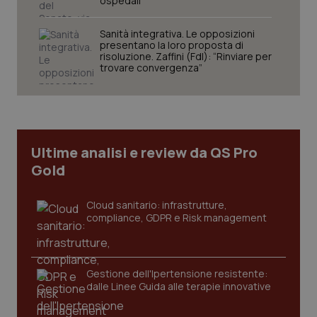
ospedali
VISITOR_PRIVACY_METADATA
5 mesi
YouTube
settim
.youtube.com
Sanità integrativa. Le opposizioni
presentano la loro proposta di
risoluzione. Zaffini (FdI): “Rinviare per
trovare convergenza”
Ultime analisi e review da QS Pro
Gold
Cloud sanitario: infrastrutture,
compliance, GDPR e Risk management
CookieScriptConsent
5 mesi
CookieScript
settim
www.quotidianosanita.it
Gestione dell'Ipertensione resistente:
dalle Linee Guida alle terapie innovative