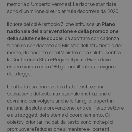
memoria di Umberto Veronesi. Le risorse stanziate
Calabria
Asma & BPCO
sono di un milione di euro annui a decorrere dal 2026.
Campania
Car-T
Il cuore del ddl è l’articolo 3, che istituisce un
Piano
nazionale della prevenzione e della promozione
Emilia-Romagna
Colesterolo & coronaropatie
della salute nelle scuole
, da adottare con cadenza
triennale con decreto del Ministro dell’istruzione e del
Friuli Venezia Giulia
Dermatite Atopica
merito, di concerto con il Ministro della salute, sentita
la Conferenza Stato-Regioni. Il primo Piano dovrà
Lazio
Diabete & glucometri
essere varato entro 180 giorni dall’entrata in vigore
della legge.
Liguria
Disturbi dell’umore
Le attività saranno rivolte a tutte le istituzioni
scolastiche del sistema nazionale di istruzione e
Lombardia
Dolore
dovranno coinvolgere anche le famiglie, esperti in
materia di salute e prevenzione, enti del Terzo settore
Marche
Donna & Salute
e altri soggetti del sistema di coordinamento. Gli
obiettivi prioritari indicati dal testo sono molteplici:
Molise
Epatiti
promuovere l’educazione alimentare e i corretti