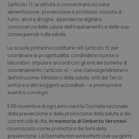
Valle D’Aosta
Oncodermatologia
(articolo 7), le attività si concentrano su sana
alimentazione, prevenzione e profilassi, nocività di
Veneto
Oncoematologia
fumo, alcol e droghe, dipendenze digitali e
conoscenza delle cause dell’inquinamento e delle sue
Oncologia & Nutrizione
conseguenze sulla salute.
Le scuole potranno costituire reti (articolo 5) per
Psoriasi & pelle
coordinare le progettualità, condividere risorse e
laboratori, stipulare accordi con gli enti del sistema di
Quotidiano Cardiologia
coordinamento (articolo 4) – che coinvolge Ministero
dell’istruzione, Ministero della salute, enti del Terzo
Quotidiano Chirurgia
settore e altri soggetti accreditati – e promuovere
eventi e convegni.
Quotidiano Oncologia
Il 28 novembre di ogni anno sarà la Giornata nazionale
della prevenzione e della promozione della salute e dei
Quotidiano Pediatria
corretti stili di vita,
in memoria di Umberto Veronesi
,
riconosciuto come promotore dei temi della
Rene & patologie urogenitali
prevenzione. La Giornata non avrà effetti civili sui giorni