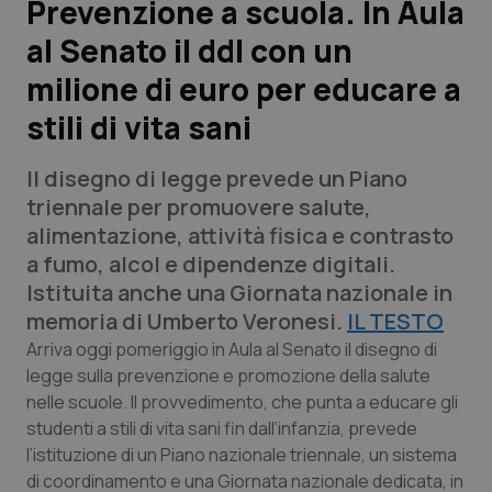
Prevenzione a scuola. In Aula
al Senato il ddl con un
Scienza e Farmaci
milione di euro per educare a
Studi e Analisi
stili di vita sani
Lettere al direttore
Il disegno di legge prevede un Piano
triennale per promuovere salute,
Edizioni Regionali
alimentazione, attività fisica e contrasto
a fumo, alcol e dipendenze digitali.
QS Pro
Istituita anche una Giornata nazionale in
memoria di Umberto Veronesi.
IL TESTO
Professionisti Sanitari.AI
Arriva oggi pomeriggio in Aula al Senato il disegno di
legge sulla prevenzione e promozione della salute
Abruzzo
QS Pro Gold
nelle scuole. Il provvedimento, che punta a educare gli
studenti a stili di vita sani fin dall’infanzia, prevede
QS Club
Newsletter
Basilicata
Artrite & artrosi
l’istituzione di un Piano nazionale triennale, un sistema
di coordinamento e una Giornata nazionale dedicata, in