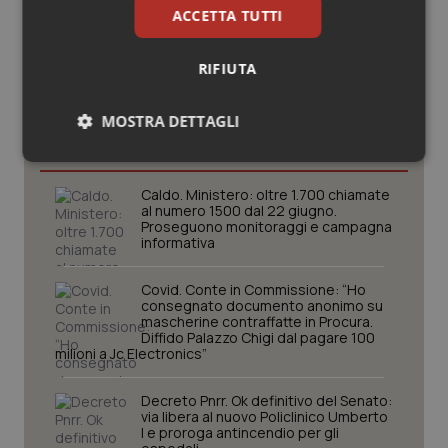
ACCETTA TUTTI
RIFIUTA
Potrebbe interessarti in
MOSTRA DETTAGLI
Governo e Parlamento
Necessari
Statistici
Marketing
Caldo. Ministero: oltre 1.700 chiamate
al numero 1500 dal 22 giugno.
Proseguono monitoraggi e campagna
informativa
Covid. Conte in Commissione: “Ho
consegnato documento anonimo su
Necessari
Statistici
Marketing
mascherine contraffatte in Procura.
Diffido Palazzo Chigi dal pagare 100
I cookie necessari contribuiscono a rendere fruibile il
milioni a Jc Electronics”
sito web abilitandone funzionalità di base quali la
navigazione sulle pagine e l'accesso alle aree
protette del sito. Il sito web non è in grado di
Decreto Pnrr. Ok definitivo del Senato:
funzionare correttamente senza questi cookie.
via libera al nuovo Policlinico Umberto
I e proroga antincendio per gli
Nome
Fornitore
/
Dominio
Scaden