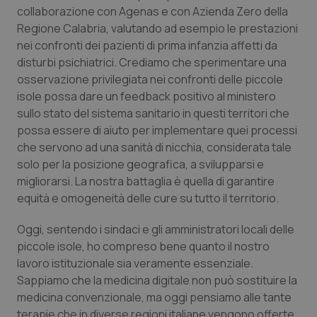
collaborazione con Agenas e con Azienda Zero della
Piemonte
HIV
Regione Calabria, valutando ad esempio le prestazioni
nei confronti dei pazienti di prima infanzia affetti da
Provincia Autonoma di Bolzano
Infezioni & Febbre
disturbi psichiatrici. Crediamo che sperimentare una
osservazione privilegiata nei confronti delle piccole
isole possa dare un feedback positivo al ministero
Provincia Autonoma di Trento
Ipertensione & Scompenso
sullo stato del sistema sanitario in questi territori che
possa essere di aiuto per implementare quei processi
Puglia
Malattie rare
che servono ad una sanità di nicchia, considerata tale
solo per la posizione geografica, a svilupparsi e
Sardegna
Malattia di Crohn & Rettocolite Ulcerosa
migliorarsi. La nostra battaglia è quella di garantire
equità e omogeneità delle cure su tutto il territorio.
Sicilia
Neuroscienze & patologie neurodegenerative
Oggi, sentendo i sindaci e gli amministratori locali delle
Toscana
Obesità
piccole isole, ho compreso bene quanto il nostro
lavoro istituzionale sia veramente essenziale.
Sappiamo che la medicina digitale non può sostituire la
Umbria
Oftalmologia
medicina convenzionale, ma oggi pensiamo alle tante
terapie che in diverse regioni italiane vengono offerte