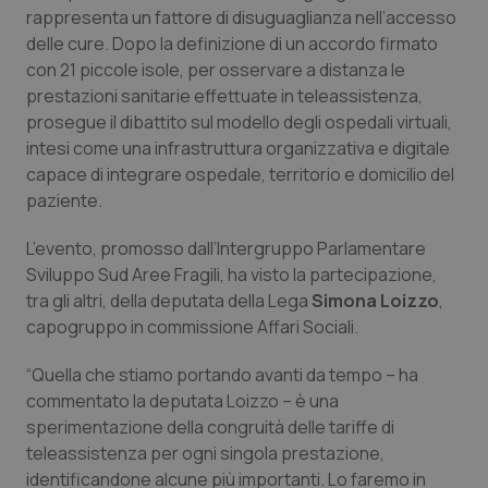
Calabria
Asma & BPCO
rappresenta un fattore di disuguaglianza nell’accesso
delle cure. Dopo la definizione di un accordo firmato
con 21 piccole isole, per osservare a distanza le
Campania
Car-T
prestazioni sanitarie effettuate in teleassistenza,
prosegue il dibattito sul modello degli ospedali virtuali,
Emilia-Romagna
Colesterolo & coronaropatie
intesi come una infrastruttura organizzativa e digitale
capace di integrare ospedale, territorio e domicilio del
Friuli Venezia Giulia
Dermatite Atopica
paziente.
Lazio
Diabete & glucometri
L’evento, promosso dall’Intergruppo Parlamentare
Sviluppo Sud Aree Fragili, ha visto la partecipazione,
Liguria
Disturbi dell’umore
tra gli altri, della deputata della Lega
Simona Loizzo
,
capogruppo in commissione Affari Sociali.
Lombardia
Dolore
“Quella che stiamo portando avanti da tempo – ha
commentato la deputata Loizzo – è una
Marche
Donna & Salute
sperimentazione della congruità delle tariffe di
teleassistenza per ogni singola prestazione,
Molise
Epatiti
identificandone alcune più importanti. Lo faremo in