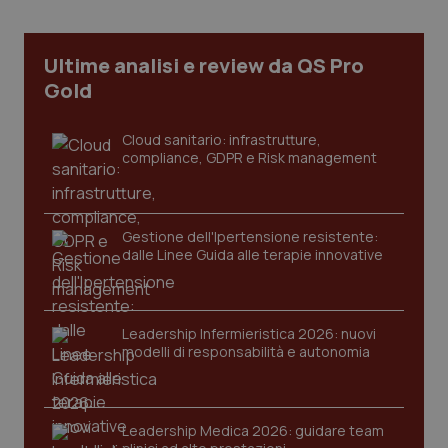
Necessari
Statistici
Marketing
I cookie necessari contribuiscono a rendere fruibile il
sito web abilitandone funzionalità di base quali la
Ultime analisi e review da QS Pro
navigazione sulle pagine e l'accesso alle aree
Gold
protette del sito. Il sito web non è in grado di
funzionare correttamente senza questi cookie.
Nome
Fornitore
/
Dominio
Scaden
Cloud sanitario: infrastrutture,
compliance, GDPR e Risk management
VISITOR_PRIVACY_METADATA
5 mesi
YouTube
settim
.youtube.com
Gestione dell'Ipertensione resistente:
dalle Linee Guida alle terapie innovative
Leadership Infermieristica 2026: nuovi
modelli di responsabilità e autonomia
Leadership Medica 2026: guidare team