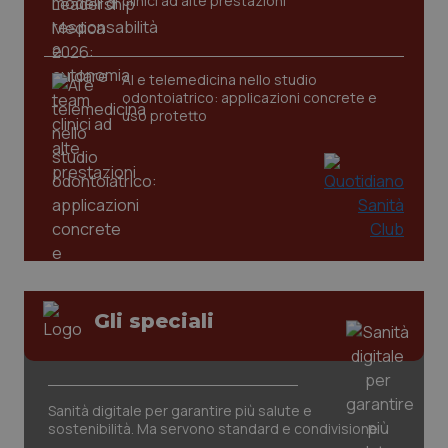
clinici ad alte prestazioni
CookieScriptConsent
5 mesi
CookieScript
settim
www.quotidianosanita.it
AI e telemedicina nello studio
odontoiatrico: applicazioni concrete e
uso protetto
tracking-sites-ironfish-
www.quotidianosanita.it
4
tracking-enable
settim
Gli speciali
2 gior
tracking-sites-ironfish-
www.quotidianosanita.it
4
Sanità digitale per garantire più salute e
session-id
settim
sostenibilità. Ma servono standard e condivisione
2 gior