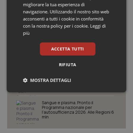
migliorare la tua esperienza di
Salute orale & impianti
navigazione. Utilizzando il nostro sito web
Decreto Pnrr. Ok definitivo del Senato:
via libera al nuovo Policlinico Umberto
acconsenti a tutti i cookie in conformità
Sangue & coagulazione
I e proroga antincendio per gli
con la nostra policy per i cookie.
Leggi di
ospedali
più
Tiroide
Sanità integrativa. Le opposizioni
presentano la loro proposta di
ACCETTA TUTTI
risoluzione. Zaffini (FdI): “Rinviare per
Tumore al seno
trovare convergenza”
RIFIUTA
Tumore ovarico
Edilizia sanitaria. Schillaci al Cipess:
“Con Accordi di Programma 7 miliardi
per riqualificazione e
MOSTRA DETTAGLI
Tumori del Polmone & Testa Collo
ammodernamento tecnologico delle
strutture sanitarie”
Necessari
Statistici
Marketing
Tumori gastrointestinali
Sangue e plasma. Pronto il
Programma nazionale per
l’autosufficienza 2026. Alle Regioni 6
Ulcera & Reflusso
mln
Vaccini