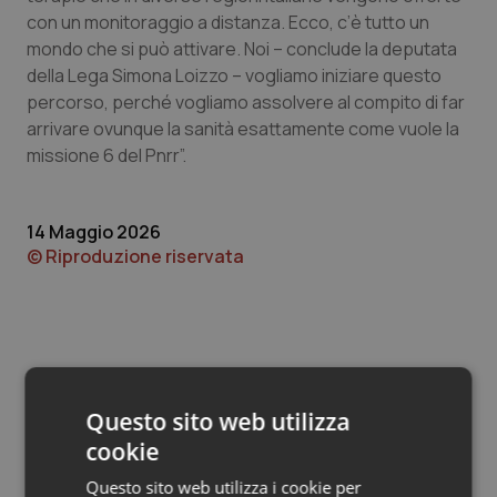
Valle D’Aosta
Oncodermatologia
con un monitoraggio a distanza. Ecco, c’è tutto un
mondo che si può attivare. Noi – conclude la deputata
Veneto
Oncoematologia
della Lega Simona Loizzo – vogliamo iniziare questo
percorso, perché vogliamo assolvere al compito di far
Oncologia & Nutrizione
arrivare ovunque la sanità esattamente come vuole la
missione 6 del Pnrr”.
Psoriasi & pelle
14 Maggio 2026
Quotidiano Cardiologia
© Riproduzione riservata
Quotidiano Chirurgia
Quotidiano Oncologia
Quotidiano Pediatria
Questo sito web utilizza
Potrebbe interessarti in
cookie
Rene & patologie urogenitali
Governo e Parlamento
Questo sito web utilizza i cookie per