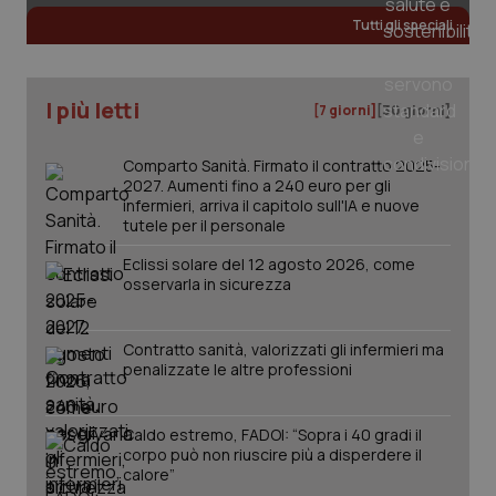
Tutti gli speciali
_ga
1 anno
Google LLC
mes
.quotidianosanita.it
I più letti
[7 giorni]
[30 giorni]
Comparto Sanità. Firmato il contratto 2025-
2027. Aumenti fino a 240 euro per gli
infermieri, arriva il capitolo sull'IA e nuove
tutele per il personale
Eclissi solare del 12 agosto 2026, come
osservarla in sicurezza
Contratto sanità, valorizzati gli infermieri ma
penalizzate le altre professioni
Caldo estremo, FADOI: “Sopra i 40 gradi il
corpo può non riuscire più a disperdere il
calore”