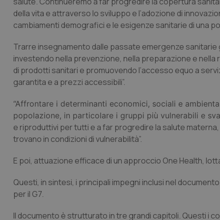
salute. Continueremo a far progredire la copertura sanitar
della vita e attraverso lo sviluppo e l’adozione di innovazio
cambiamenti demografici e le esigenze sanitarie di una po
Trarre insegnamento dalle passate emergenze sanitarie gl
investendo nella prevenzione, nella preparazione e nella
di prodotti sanitari e promuovendo l’accesso equo a servizi 
garantita e a prezzi accessibili”.
“Affrontare i determinanti economici, sociali e ambienta
popolazione, in particolare i gruppi più vulnerabili e sv
e riproduttivi per tutti e a far progredire la salute matern
trovano in condizioni di vulnerabilità”.
E poi, attuazione efficace di un approccio One Health, lott
Questi, in sintesi, i principali impegni inclusi nel documento
per il G7.
Il documento è strutturato in tre grandi capitoli. Questi i co