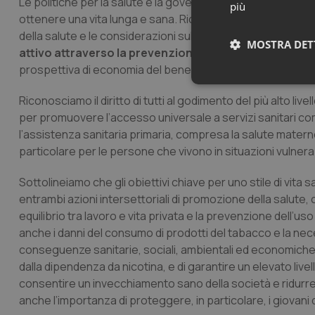
Le politiche per la salute e la governance partecipativa so
più
ottenere una vita lunga e sana. Riconosciamo l’importanza 
della salute e le considerazioni sull’equità sanitaria in tutti
MOSTRA DET
attivo attraverso la prevenzione lungo tutto l’arco del
prospettiva di economia del benessere che pone la salute
Neces
Riconosciamo il diritto di tutti al godimento del più alto li
per promuovere l’accesso universale a servizi sanitari compl
l’assistenza sanitaria primaria, compresa la salute materno-i
particolare per le persone che vivono in situazioni vulnera
Sottolineiamo che gli obiettivi chiave per uno stile di vita 
entrambi azioni intersettoriali di promozione della salute
I cookie necessari con
equilibrio tra lavoro e vita privata e la prevenzione dell’us
e l'accesso alle aree 
anche i danni del consumo di prodotti del tabacco e la nec
Nome
conseguenze sanitarie, sociali, ambientali ed economiche
dalla dipendenza da nicotina, e di garantire un elevato live
VISITOR_PRIVACY_
consentire un invecchiamento sano della società e ridurr
anche l’importanza di proteggere, in particolare, i giovani