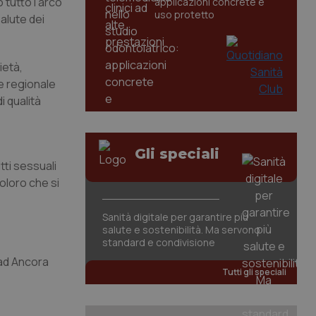
 tutto l’arco
applicazioni concrete e
uso protetto
salute dei
ietà,
e regionale
i qualità
Gli speciali
tti sessuali
coloro che si
Sanità digitale per garantire più
salute e sostenibilità. Ma servono
standard e condivisione
i ad Ancora
Tutti gli speciali