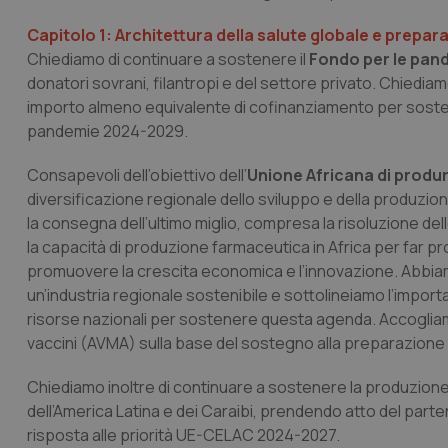
Capitolo 1: Architettura della salute globale e prepa
Chiediamo di continuare a sostenere il
Fondo per le pan
donatori sovrani, filantropi e del settore privato. Chiediamo
importo almeno equivalente di cofinanziamento per sosten
pandemie 2024-2029.
Consapevoli dell’obiettivo dell’
Unione Africana di produrr
diversificazione regionale dello sviluppo e della produzion
la consegna dell’ultimo miglio, compresa la risoluzione de
la capacità di produzione farmaceutica in Africa per far p
promuovere la crescita economica e l’innovazione. Abbiamo g
un’industria regionale sostenibile e sottolineiamo l’import
risorse nazionali per sostenere questa agenda. Accogliamo
vaccini (AVMA) sulla base del sostegno alla preparazione 
Chiediamo inoltre di continuare a sostenere la produzione e 
dell’America Latina e dei Caraibi, prendendo atto del parten
risposta alle priorità UE-CELAC 2024-2027.