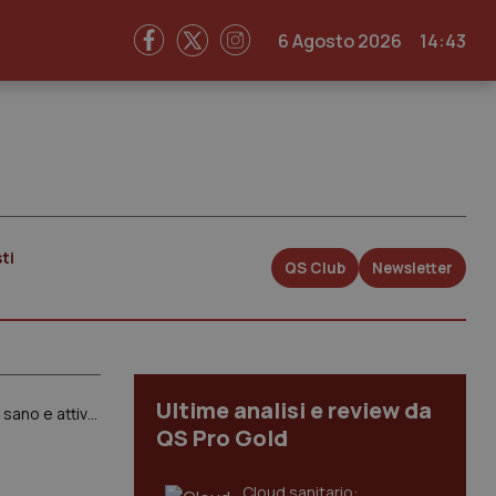
6 Agosto 2026
14:43
ti
QS Club
Newsletter
Ultime analisi e review da
Rafforzare la prevenzione e la preparazione e risposta alle pandemie. Promuovere un invecchiamento sano e attivo. Approccio One Health e lotta alla resistenza antimicrobica. Il documento finale del G7 Salute
QS Pro Gold
Cloud sanitario: