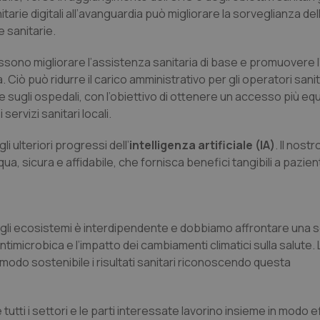
buon esempio è mantenere uno s
itarie digitali all’avanguardia può migliorare la sorveglianza del
un utente tra le pagine.
 sanitarie.
.quotidianosanita.it
1 anno 1
Questo cookie viene utilizzato d
mese
per mantenere lo stato della ses
sono migliorare l’assistenza sanitaria di base e promuovere l
iò può ridurre il carico amministrativo per gli operatori sanit
e sugli ospedali, con l’obiettivo di ottenere un accesso più eq
Fornitore
Fornitore
/
/
Dominio
Scadenza
Descrizione
Scadenza
Descrizione
Dominio
servizi sanitari locali.
E
5 mesi 4
Questo cookie è impostato da Youtube per
Google LLC
settimane
delle preferenze dell'utente per i video d
.youtube.com
.quotidianosanita.it
1 anno 1
Questo cookie viene utilizzato da Google Analy
nei siti; può anche determinare se il visita
mese
lo stato della sessione.
 ulteriori progressi dell’
intelligenza artificiale (IA)
. Il nost
utilizzando la nuova o la vecchia versione d
Youtube.
equa, sicura e affidabile, che fornisca benefici tangibili a pazien
.youtube.com
5 mesi 4
Questo cookie è impostato da Youtube per
settimane
delle preferenze dell'utente per i video d
nei siti; può anche determinare se il visita
utilizzando la nuova o la vecchia versione d
Youtube.
 degli ecosistemi è interdipendente e dobbiamo affrontare una se
Sessione
Questo cookie è impostato da YouTube per
Google LLC
 antimicrobica e l’impatto dei cambiamenti climatici sulla salute.
delle visualizzazioni dei video incorporati.
.youtube.com
modo sostenibile i risultati sanitari riconoscendo questa
.youtube.com
5 mesi 4
Questo cookie è impostato da YouTube pe
settimane
dell'autenticazione e della personalizzazi
utente
utti i settori e le parti interessate lavorino insieme in modo e
www.quotidianosanita.it
4
Questo cookie è impostato dall'applicazion