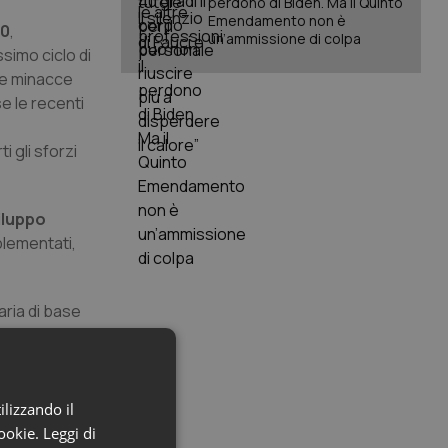
perdono di Biden. Ma il Quinto
Emendamento non è
30
,
un’ammissione di colpa
ssimo ciclo di
ome minacce
se le recenti
i gli sforzi
viluppo
plementati,
taria di base
torium e
a
ilizzando il
a
cookie.
Leggi di