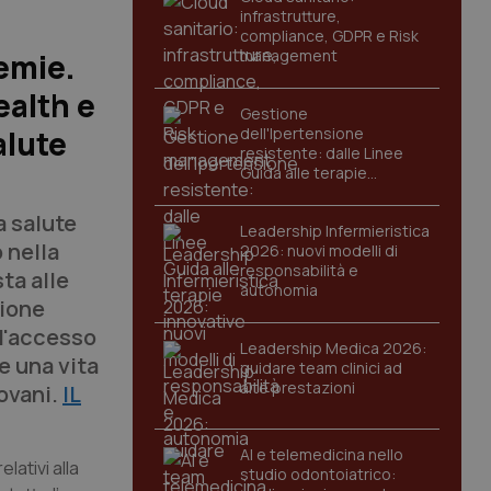
infrastrutture,
compliance, GDPR e Risk
management
demie.
ealth e
Gestione
alute
dell'Ipertensione
resistente: dalle Linee
Guida alle terapie
innovative
a salute
Leadership Infermieristica
 nella
2026: nuovi modelli di
responsabilità e
ta alle
autonomia
ione
 l'accesso
Leadership Medica 2026:
e una vita
guidare team clinici ad
alte prestazioni
iovani.
IL
AI e telemedicina nello
lativi alla
studio odontoiatrico: