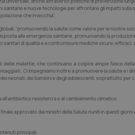
ia universale, anche attraverso politiche di prevenzione lungo
ni sanitarie e nuove tecnologie per affrontare gli impatti sulla 
polazione che invecchia”.
obali, “promuovendo la salute come valore per le nostre soc
 risposta alle emergenze sanitarie, promuovendo la produzion
sanitari di qualità e a contromisure mediche sicure, efficaci, d
li delle malattie, che continuano a colpire ampie fasce della
Ci impegniamo inoltre a promuovere la salute e i diri
antaggiati.
a, dei neonati, dei bambini e degli adolescenti, soprattutto per 
a all’antibiotico resistenza e al cambiamento climatico.
 finale approvato dai ministri della Salute riuniti in questi giorn
ntenuti principali.