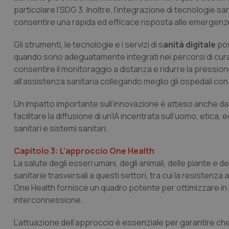
particolare l’SDG 3. Inoltre, l’integrazione di tecnologie san
consentire una rapida ed efficace risposta alle emergenze
_ga_KM60CM4NPH
Gli strumenti, le tecnologie e i servizi di s
anità digitale
pos
quando sono adeguatamente integrati nei percorsi di cura. C
consentire il monitoraggio a distanza e ridurre la pression
Nome
Nome
all’assistenza sanitaria collegando meglio gli ospedali con i 
VISITOR_INFO1_LIV
_ga_0VMQEQKQ1N
Un impatto importante sull’innovazione è atteso anche dagli
facilitare la diffusione di un’IA incentrata sull’uomo, etica, 
sanitari e sistemi sanitari.
__Secure-YNID
Capitolo 3: L’approccio One Health
La salute degli esseri umani, degli animali, delle piante e
YSC
sanitarie trasversali a questi settori, tra cui la resistenza
One Health fornisce un quadro potente per ottimizzare in 
__Secure-
interconnessione.
ROLLOUT_TOKEN
L’attuazione dell’approccio è essenziale per garantire che t
tracking-sites-