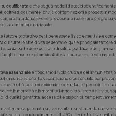
ia, equilibrata
e che segua modelli dietetici scientificamente
nt
5 mesi 3
Questo cookie viene utilizzato da
CookieScript
settimane
Script.com per ricordare le pref
www.quotidianosanita.it
li coltivati localmente, privi di contaminazioni e prodotti in mo
sui cookie dei visitatori. È neces
, compresa la denutrizione e l’obesità, e realizzare progressiv
dei cookie di Cookie-Script.com 
correttamente.
urezza alimentare nazionale.
ish-
www.quotidianosanita.it
4
Questo cookie è impostato dall'a
settimane
abilitare il sistema di tracking a
e fattore protettivo per il benessere fisico e mentale e com
2 giorni
di ridurre lo stile di vita sedentario, quale principale fattore d
ish-
www.quotidianosanita.it
4
Questo cookie è impostato dall'a
settimane
assegnare un identificatore generi
sica da parte delle politiche di salute pubblica e dei piani naz
2 giorni
e, i luoghi di lavoro e gli ambienti di vita sono un contesto impor
1 anno 1
Questo nome di cookie è associa
Google LLC
mese
Universal Analytics, che è un a
.quotidianosanita.it
significativo del servizio di ana
utilizzato da Google. Questo cook
tiva essenziale
e ribadiamo il ruolo cruciale dell’immunizzazio
per distinguere utenti unici as
generato in modo casuale come i
ull’immunizzazione. La vaccinazione è essenziale per preveni
cliente. È incluso in ogni richiest
tenimento di focolai ed epidemie e per ridurre il peso della res
sito e utilizzato per calcolare i dat
sessioni e campagne per i rapporti 
urre la mortalità e la morbilità lungo tutto l’arco della vita, so
Sessione
Cookie generato da applicazioni 
PHP.net
aci, di qualità garantita, accessibili e disponibili tempestivamen
linguaggio PHP. Si tratta di un id
www.quotidianosanita.it
generico utilizzato per mantenere 
sessione utente. Normalmente 
 e mantenere aggiornati i servizi sanitari, sostenendo un’assis
generato in modo casuale, il mod
utilizzato può essere specifico pe
bile, verso il raggiungimento dell’UHC e degli obiettivi sanitari g