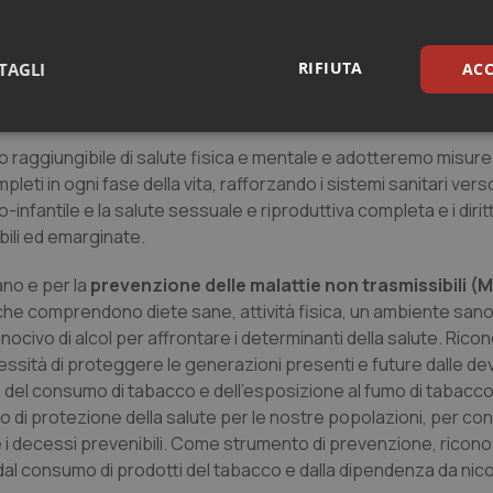
no le pietre miliari della promozione della salute e della preve
di integrare i determinanti sociali, economici, occupazionali e
 i nostri sforzi. Sottolineiamo l’importanza di un
invecchiament
RIFIUTA
TAGLI
ACC
la vita
con interventi basati sull’evidenza, anche promuoven
 al centro del benessere sociale.
sari
Statistici
Mar
vello raggiungibile di salute fisica e mentale e adotteremo misure
eti in ogni fase della vita, rafforzando i sistemi sanitari vers
nfantile e la salute sessuale e riproduttiva completa e i diritti 
bili ed emarginate.
sano e per la
prevenzione delle malattie non trasmissibili (
Necessari
Statistici
Marketing
, che comprendono diete sane, attività fisica, un ambiente san
tribuiscono a rendere fruibile il sito web abilitandone funzionalità di base quali la nav
o nocivo di alcol per affrontare i determinanti della salute. Ric
protette del sito. Il sito web non è in grado di funzionare correttamente senza questi coo
essità di proteggere le generazioni presenti e future dalle de
Fornitore
/
Dominio
Scadenza
Descrizione
 del consumo di tabacco e dell’esposizione al fumo di tabacc
llo di protezione della salute per le nostre popolazioni, per con
METADATA
5 mesi 4
Questo cookie viene utilizzato p
YouTube
settimane
scelte di consenso e privacy dell'
.youtube.com
e i decessi prevenibili. Come strumento di prevenzione, rico
interazione con il sito. Registra i
del visitatore riguardo a varie pol
 dal consumo di prodotti del tabacco e dalla dipendenza da nico
impostazioni sulla privacy, garan
preferenze siano onorate nelle se