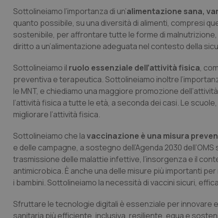
Sottolineiamo l’importanza di un’
alimentazione sana, var
CookieScriptConse
quanto possibile, su una diversità di alimenti, compresi quel
sostenibile, per affrontare tutte le forme di malnutrizione
diritto a un’alimentazione adeguata nel contesto della sic
tracking-sites-ironf
tracking-enable
Sottolineiamo il
ruolo essenziale dell’attività fisica
, com
preventiva e terapeutica. Sottolineiamo inoltre l’importanza 
tracking-sites-ironf
session-id
le MNT, e chiediamo una maggiore promozione dell’attività fi
l’attività fisica a tutte le età, a seconda dei casi. Le scuol
_ga
migliorare l’attività fisica.
Sottolineiamo che la
vaccinazione è una misura preven
e delle campagne, a sostegno dell’Agenda 2030 dell’OMS s
trasmissione delle malattie infettive, l’insorgenza e il con
antimicrobica. È anche una delle misure più importanti per rid
PHPSESSID
i bambini. Sottolineiamo la necessità di vaccini sicuri, effic
Sfruttare le tecnologie digitali è essenziale per innovare
sanitaria più efficiente, inclusiva, resiliente, equa e sosteni