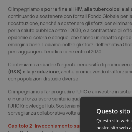
Ci impegniamo a
porre fine all’HIV, alla tubercolosi e 
continuando a sostenere con forza il Fondo Globale per la lot
ricostituzione, nonché a sostenere gli sforzi per eliminare
per la salute pubblica entro il 2030, e a contrastare gli ef
epidemie di colera e dengue, che hanno un impatto sproporz
emarginazione. Lodiamo inoltre gli sforzi dell’Iniziativa Glo
per raggiungere l’eradicazione entro il 2030.
Continuiamo a ribadire l’urgente necessità di promuovere 
(R&S) e la produzione
, anche promuovendo il rafforzamen
con popolazioni di studio diverse.
Ci impegniamo a far progredire l’UHC e a investire in sistemi 
e in una forza lavoro sanitaria qualificata, anche attrave
l’UHC Knowledge Hub. Sosteniamo inoltre il ruolo dell’Hub 
Questo sito 
sorveglianza collaborativa volta a ridurre al minimo l’im
Questo sito web ut
Capitolo 2: Invecchiamento sano e attivo attraverso la
nostro sito web ac