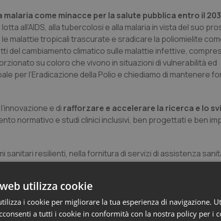
alla malaria come minacce per la salute pubblica entro il 20
ta all’AIDS, alla tubercolosi e alla malaria in vista del suo pro
 le malattie tropicali trascurate e sradicare la poliomielite c
fetti del cambiamento climatico sulle malattie infettive, compre
ionato su coloro che vivono in situazioni di vulnerabilità ed
bale per l’Eradicazione della Polio e chiediamo di mantenere fort
l’innovazione e di
rafforzare e accelerare la ricerca e lo s
to normativo e studi clinici inclusivi, ben progettati e ben im
sanitari resilienti, nella fornitura di servizi di assistenza sani
rso l’Accademia dell’OMS, il G20 Public Health Workforce Labora
dell’OMS per l’intelligence sulle pandemie e le epidemie per un
web utilizza cookie
patto delle minacce pandemiche ed epidemiche.
ilizza i cookie per migliorare la tua esperienza di navigazione. Ut
 prevenzione e l’innovazione lungo tutto l’arco della vit
consenti a tutti i cookie in conformità con la nostra policy per i 