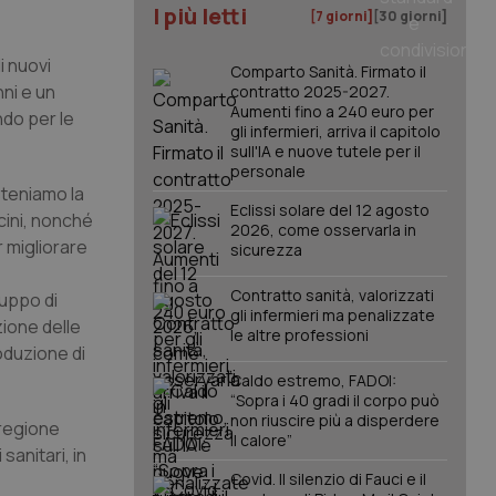
I più letti
[7 giorni]
[30 giorni]
i nuovi
Comparto Sanità. Firmato il
nni e un
contratto 2025-2027.
Aumenti fino a 240 euro per
ndo per le
gli infermieri, arriva il capitolo
sull'IA e nuove tutele per il
personale
steniamo la
Eclissi solare del 12 agosto
cini, nonché
2026, come osservarla in
 migliorare
sicurezza
Contratto sanità, valorizzati
luppo di
gli infermieri ma penalizzate
zione delle
le altre professioni
oduzione di
Caldo estremo, FADOI:
“Sopra i 40 gradi il corpo può
non riuscire più a disperdere
 regione
il calore”
sanitari, in
Covid. Il silenzio di Fauci e il