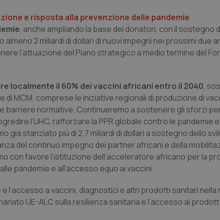
razione e risposta alla prevenzione delle pandemie
demie
, anche ampliando la base dei donatori, con il sostegno d
 almeno 2 miliardi di dollari di nuovi impegni nei prossimi due a
ere l’attuazione del Piano strategico a medio termine del Fo
e localmente il 60% dei vaccini africani entro il 2040
, so
e di MCM, comprese le iniziative regionali di produzione di vac
lle barriere normative. Continueremo a sostenere gli sforzi per
rogredire l’UHC, rafforzare la PPR globale contro le pandemie e
ià stanziato più di 2,7 miliardi di dollari a sostegno dello svi
anza del continuo impegno dei partner africani e della mobilita
 con favore l’istituzione dell’acceleratore africano per la pr
alle pandemie e all’accesso equo ai vaccini.
l’accesso a vaccini, diagnostici e altri prodotti sanitari nella
ariato UE-ALC sulla resilienza sanitaria e l’accesso ai prodotti 