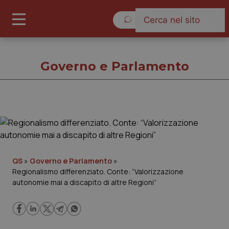
Sabato 8 Agosto 2026
Governo e Parlamento
Governo e Parlamento
Cronache
QS
»
Governo e Parlamento
»
Regionalismo differenziato. Conte: “Valorizzazione
Governo e Parlamento
autonomie mai a discapito di altre Regioni”
Regioni e Asl
Lavoro e Professioni