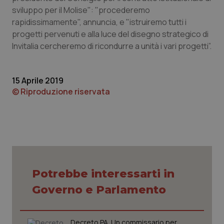
sviluppo per il Molise": "procederemo
Piemonte
HIV
rapidissimamente", annuncia, e "istruiremo tutti i
progetti pervenuti e alla luce del disegno strategico di
Provincia Autonoma di Bolzano
Infezioni & Febbre
Invitalia cercheremo di ricondurre a unità i vari progetti”.
Provincia Autonoma di Trento
Ipertensione & Scompenso
15 Aprile 2019
© Riproduzione riservata
Puglia
Malattie rare
Sardegna
Malattia di Crohn & Rettocolite Ulcerosa
Sicilia
Neuroscienze & patologie neurodegenerative
Potrebbe interessarti in
Toscana
Obesità
Governo e Parlamento
Umbria
Oftalmologia
Decreto PA. Un commissario per