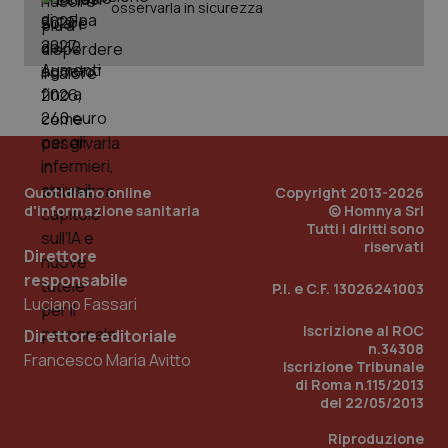
osservarla in sicurezza
Quotidiano online
Copyright 2013-2026
d'informazione sanitaria
© Homnya Srl
Tutti i diritti sono
riservati
Direttore
responsabile
P.I. e C.F. 13026241003
Luciano Fassari
Iscrizione al ROC
Direttore editoriale
PHPSESSID
Sessio
PHP.net
n.34308
www.quotidianosanita.it
Francesco Maria Avitto
Iscrizione Tribunale
di Roma n.115/2013
del 22/05/2013
Riproduzione