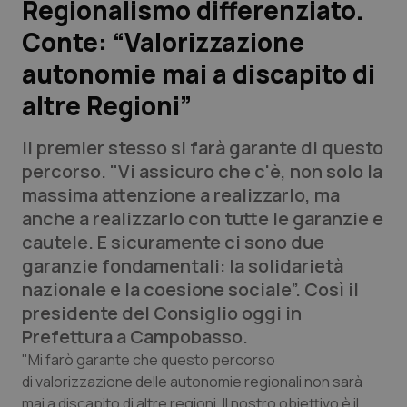
Regionalismo differenziato.
Conte: “Valorizzazione
Scienza e Farmaci
autonomie mai a discapito di
Studi e Analisi
altre Regioni”
Lettere al direttore
Il premier stesso si farà garante di questo
percorso. "Vi assicuro che c'è, non solo la
Edizioni Regionali
massima attenzione a realizzarlo, ma
anche a realizzarlo con tutte le garanzie e
QS Pro
cautele. E sicuramente ci sono due
garanzie fondamentali: la solidarietà
Professionisti Sanitari.AI
nazionale e la coesione sociale”. Così il
presidente del Consiglio oggi in
Abruzzo
QS Pro Gold
Prefettura a Campobasso.
"Mi farò garante che questo percorso
QS Club
Newsletter
Basilicata
Artrite & artrosi
di valorizzazione delle autonomie regionali non sarà
mai a discapito di altre regioni. Il nostro obiettivo è il