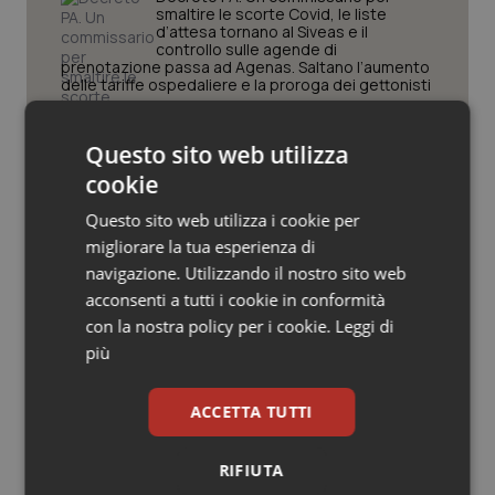
Valle D’Aosta
Oncodermatologia
smaltire le scorte Covid, le liste
d’attesa tornano al Siveas e il
controllo sulle agende di
Veneto
Oncoematologia
prenotazione passa ad Agenas. Saltano l’aumento
delle tariffe ospedaliere e la proroga dei gettonisti
Oncologia & Nutrizione
Università. Bernini firma il decreto:
Questo sito web utilizza
27.000 posti per Medicina, 3.000 in
più rispetto a scorso anno
Psoriasi & pelle
cookie
Questo sito web utilizza i cookie per
Quotidiano Cardiologia
Pnrr Salute. Missione 6 verso il
migliorare la tua esperienza di
traguardo, in chiusura la
navigazione. Utilizzando il nostro sito web
rendicontazione degli obiettivi per la
Quotidiano Chirurgia
X e ultima rata
acconsenti a tutti i cookie in conformità
con la nostra policy per i cookie.
Leggi di
Quotidiano Oncologia
Caldo. Ministero: oltre 1.700 chiamate
più
al numero 1500 dal 22 giugno.
Proseguono monitoraggi e campagna
informativa
Quotidiano Pediatria
ACCETTA TUTTI
Rene & patologie urogenitali
RIFIUTA