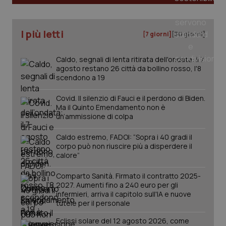
tracking-sites-ironfish-
www.quotidianosanita.it
4
I più letti
[7 giorni]
[30 giorni]
tracking-enable
settim
2 gior
Caldo, segnali di lenta ritirata dell'ondata: il 7
agosto restano 26 città da bollino rosso, l'8
scendono a 19
tracking-sites-ironfish-
www.quotidianosanita.it
4
session-id
settim
Covid. Il silenzio di Fauci e il perdono di Biden.
2 gior
Ma il Quinto Emendamento non è
un’ammissione di colpa
Caldo estremo, FADOI: “Sopra i 40 gradi il
_ga
1 anno
Google LLC
corpo può non riuscire più a disperdere il
mes
.quotidianosanita.it
calore”
Comparto Sanità. Firmato il contratto 2025-
2027. Aumenti fino a 240 euro per gli
infermieri, arriva il capitolo sull'IA e nuove
tutele per il personale
Eclissi solare del 12 agosto 2026, come