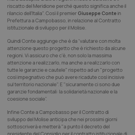
Calabria
Asma & BPCO
riscatto del Meridione perché questo significa anche il
rilancio dell'Italia". Così il premier
Giuseppe Conte
in
Campania
Car-T
Prefettura a Campobasso, in relazione al Contratto
istituzionale di sviluppo per il Molise.
Emilia-Romagna
Colesterolo & coronaropatie
Quindi Conte aggiunge che è da “valutare con molta
attenzione questo progetto che è richiesto da alcune
Friuli Venezia Giulia
Dermatite Atopica
regioni. Vi assicuro che c'è, non solo la massima
attenzione a realizzarlo, ma anche a realizzarlo con
Lazio
Diabete & glucometri
tutte le garanzie e cautele" rispetto ad un "progetto
così impegnativo che può avere ricadute così incisive
Liguria
Disturbi dell’umore
sul territorio nazionale". E "sicuramente ci sono due
garanzie fondamentali: la solidarietà nazionale e la
Lombardia
Dolore
coesione sociale”.
Infine Conte a Campobasso per il Contratto di
Marche
Donna & Salute
sviluppo del Molise anticipa che nei prossimi giorni
sottoscriverà e metterà "a punto il decreto del
Molise
Epatiti
presidente del Consiglio per il contratto istituzionale di