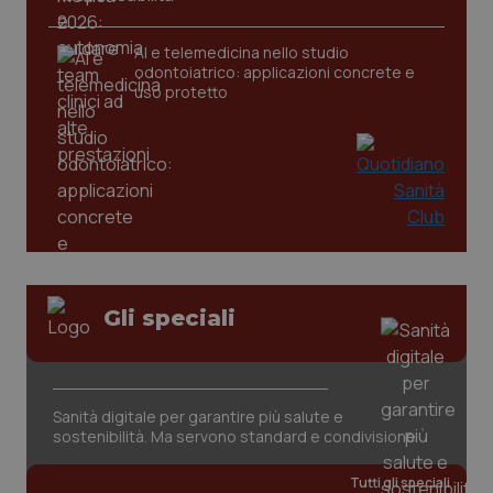
AI e telemedicina nello studio
odontoiatrico: applicazioni concrete e
uso protetto
CookieScriptConsent
5 mesi
CookieScript
settim
www.quotidianosanita.it
Gli speciali
Sanità digitale per garantire più salute e
sostenibilità. Ma servono standard e condivisione
Tutti gli speciali