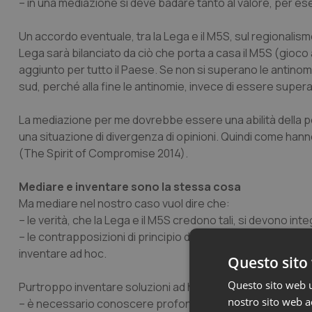
– in una mediazione si deve badare tanto al valore, per ese
Un accordo eventuale, tra la Lega e il M5S, sul regionalis
Lega sarà bilanciato da ciò che porta a casa il M5S (gioco
aggiunto per tutto il Paese. Se non si superano le antinom
sud, perché alla fine le antinomie, invece di essere super
La mediazione per me dovrebbe essere una
abilità
della p
una situazione di divergenza di opinioni. Quindi come han
(The Spirit of Compromise 2014).
Mediare e inventare sono la stessa cosa
Ma mediare nel nostro caso vuol dire che:
– le verità, che la Lega e il M5S credono tali, si devono int
– le contrapposizioni di principio devono trovare il modo c
inventare ad hoc.
Questo sito 
Questo sito web ut
Purtroppo inventare soluzioni ad hoc rispetto al regionalism
nostro sito web ac
– è necessario conoscere profondamente la materia,