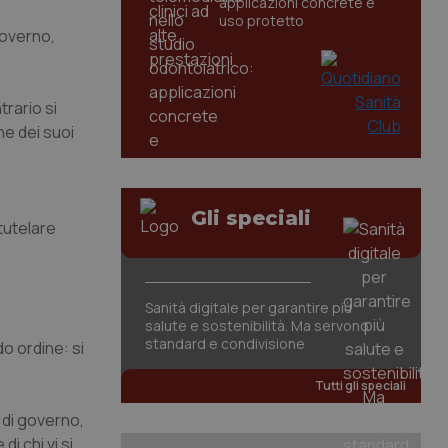
applicazioni concrete e
uso protetto
governo,
trario si
ne dei suoi
Gli speciali
tutelare
Sanità digitale per garantire più
salute e sostenibilità. Ma servono
standard e condivisione
ndo ordine:
si
Tutti gli speciali
o di governo,
i chi vi si