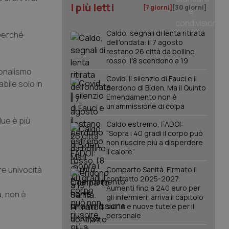
I più letti
[7 giorni]
[30 giorni]
Caldo, segnali di lenta ritirata
 perché
dell'ondata: il 7 agosto
restano 26 città da bollino
rosso, l'8 scendono a 19
ionalismo
Covid. Il silenzio di Fauci e il
abile solo in
perdono di Biden. Ma il Quinto
Emendamento non è
un’ammissione di colpa
due è più
Caldo estremo, FADOI:
“Sopra i 40 gradi il corpo può
non riuscire più a disperdere
il calore”
re univocità
Comparto Sanità. Firmato il
contratto 2025-2027.
Aumenti fino a 240 euro per
, non è
gli infermieri, arriva il capitolo
sull'IA e nuove tutele per il
personale