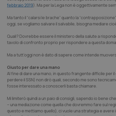
febbraio 2019
). Ma per la Lega non è oggettivamente sempl
CookieScriptConse
Ma tanto il “calarsi le brache” quanto la “contrapposizione
oggi, se vogliamo salvare il salvabile, bisogna mediare cio
tracking-sites-ironf
tracking-enable
Quali? Dovrebbe essere il ministero della salute a rispo
tavolo di confronto proprio per rispondere a questa dom
tracking-sites-ironf
session-id
Ma a tutt’oggi non è dato di sapere come intende muoversi 
_ga
Giusto per dare una mano
Al fine di dare una mano, in questo frangente difficile per 
perdere il SSN) non dirò quali, secondo me sono tecnicam
fosse interessato a conoscerli basta chiamare.
PHPSESSID
Mi limiterò quindi a un paio di consigli, sapendo io bene c
– una mediazione come quella che dovremmo fare sul region
questo e mettiamo quello), ci vuole una strategia e avere i