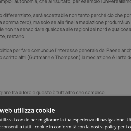
mpio l’autonomia, che al risultato, per esempio l’universalism
mo differenziato, sarà accettabile non tanto perché ciò che por
 a somma zero), ma solo se alla fine la mediazione produrrà un
ie non ha senso dare qualcosa alle regioni del nord e qualcosa 
ate, restano.
olitica per fare comunque l’interesse generale del Paese anch
no scritto altri (Guttmann e Thompson),la mediazione è
l’arte 
egrare tra di loro e questo è tutt’altro che semplice,
oncreto di risolversi in soluzioni consensuali che per forza di
web utilizza cookie
ilizza i cookie per migliorare la tua esperienza di navigazione. Ut
o differenziato e alla sanità, non è facile:
consenti a tutti i cookie in conformità con la nostra policy per i 