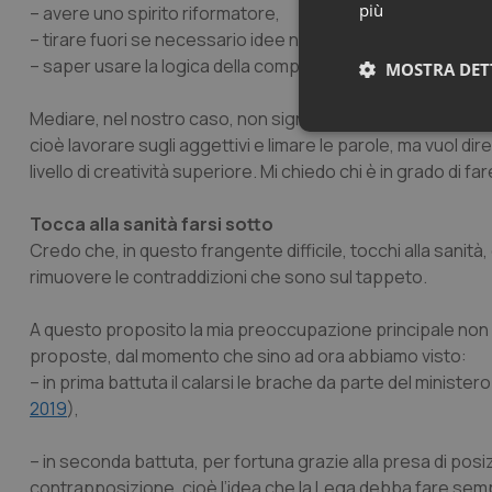
più
– avere uno spirito riformatore,
– tirare fuori se necessario idee nuove,
– saper usare la logica della compossibilità.
MOSTRA DET
Mediare, nel nostro caso, non significa dire le stesse cose
Neces
cioè lavorare sugli aggettivi e limare le parole, ma vuol dire
livello di creatività superiore. Mi chiedo chi è in grado di fa
Tocca alla sanità farsi sotto
Credo che, in questo frangente difficile, tocchi alla sanità
rimuovere le contraddizioni che sono sul tappeto.
A questo proposito la mia preoccupazione principale non è l
I cookie necessari con
e l'accesso alle aree 
proposte, dal momento che sino ad ora abbiamo visto:
– in prima battuta il calarsi le brache da parte del ministero 
Nome
2019
),
VISITOR_PRIVACY_
– in seconda battuta, per fortuna grazie alla presa di posiz
contrapposizione, cioè l’idea che la Lega debba fare semp