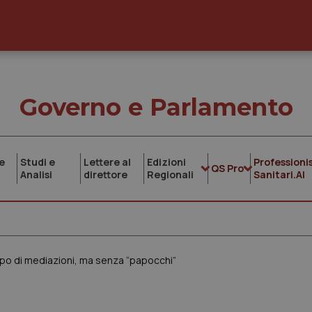
Governo e Parlamento
e
Studi e
Lettere al
Edizioni
Professionis
QS Pro
Analisi
direttore
Regionali
Sanitari.AI
mpo di mediazioni, ma senza “papocchi”