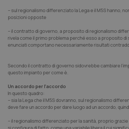
– sul regionalismo differenziato la Lega e il M5S hanno, 
posizioni opposte
– il contratto di governo, a proposito di regionalismo differ
rivela come il primo problema perché esso a proposito di s
enunciati comportano necessariamente risultati contraddi
Secondo il contratto di governo sidovrebbe cambiare l’imp
questo impianto per come è.
Un accordo per l’accordo
In questo quadro:
– sia la Lega che il M5S dovranno, sul regionalismo differ
deve fare un accordo per dare luogo ad un accordo
, quin
– il regionalismo differenziato per la sanità, proprio grazi
si configura di fatto, come una
variabile libera
il cui signif