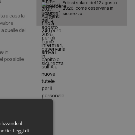
o.
Eclissi solare del 12 agosto
2026, come osservarla in
sicurezza
ta a casa la
 valore
a quelle del
e in
del possibile
 cose bisogna
ilizzando il
cookie.
Leggi di