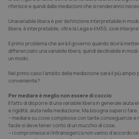
riferisce e quindi dalle mediazioni che si renderanno nece
Una
variabile libera
è per definizione interpretabile in mod
libera, è interpretabile, oltre la Lega e il M5S, cioè
interpret
Il primo problema che avrà il governo quando dovrà metter
differenziato una variabile libera, quindi declinabile in modi
un modo.
Nel primo caso l’ambito della mediazione sarà il più ampio p
conveniente?
Per mediare è meglio non essere di coccio
Il fatto di disporre di una variabile libera in generale aiut
e rigidità, aiuta nella mediazione. Ma bisogna saperci far
– mediare su cose complesse con tante conseguenze e rica
facile si deve tener conto di un mucchio di cose,
– i compromessi e l’intransigenza non vanno d’accordo ci