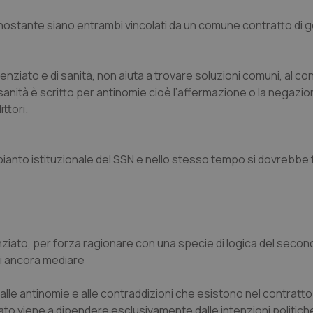
nonostante siano entrambi vincolati da un comune contratto di 
enziato e di sanità, non aiuta a trovare soluzioni comuni, al con
anità è scritto per antinomie cioè l’affermazione o la negazio
ttori.
ianto istituzionale del SSN e nello stesso tempo si dovrebbe 
enziato, per forza ragionare con una specie di logica del seco
di ancora mediare
e alle antinomie e alle contraddizioni che esistono nel contratt
icato viene a dipendere esclusivamente dalle intenzioni politiche d