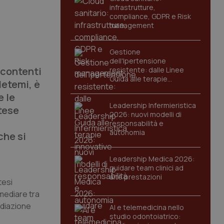
infrastrutture,
compliance, GDPR e Risk
management
Gestione
dell'Ipertensione
ccontenti
resistente: dalle Linee
Guida alle terapie
detemi, è
innovative
e le
Leadership Infermieristica
etese
2026: nuovi modelli di
responsabilità e
autonomia
che si
Leadership Medica 2026:
guidare team clinici ad
alte prestazioni
tesi
 mediare tra
ediazione
AI e telemedicina nello
studio odontoiatrico: