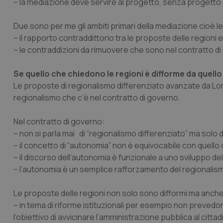
– la mediazione deve servire al progetto, senza progetto si 
_ga_KM60CM4NPH
Due sono per me gli ambiti primari della mediazione cioè l
– il rapporto contraddittorio tra le proposte delle regioni e
– le contraddizioni da rimuovere che sono nel contratto d
Nome
Nome
Se quello che chiedono le regioni è difforme da quello
VISITOR_INFO1_LIV
Le proposte di regionalismo differenziato avanzate da L
_ga_0VMQEQKQ1N
regionalismo che c’è nel contratto di governo.
Nel contratto di governo:
__Secure-YNID
– non si parla mai di “
regionalismo differenziato
” ma solo 
– il concetto di
“autonomia
” non è equivocabile con quello d
– il discorso dell’autonomia è funzionale a uno sviluppo de
YSC
– l’autonomia è un semplice rafforzamento del regionalism
__Secure-
Le proposte delle regioni non solo sono difformi ma anche m
ROLLOUT_TOKEN
– in tema di riforme istituzionali per esempio non preved
l’obiettivo di avvicinare l’amministrazione pubblica al cittad
tracking-sites-