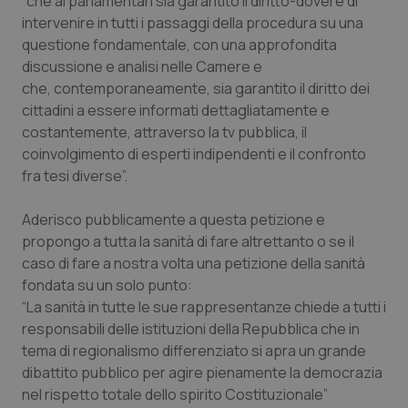
“che ai parlamentari sia garantito il diritto-dovere di
funzionare correttamente senza questi cookie.
intervenire in tutti i passaggi della procedura su una
Nome
Fornitore
/
Dominio
Scaden
questione fondamentale, con una approfondita
VISITOR_PRIVACY_METADATA
5 mesi
YouTube
discussione e analisi nelle Camere e
settim
.youtube.com
che, contemporaneamente, sia garantito il diritto dei
cittadini a essere informati dettagliatamente e
costantemente, attraverso la tv pubblica, il
coinvolgimento di esperti indipendenti e il confronto
fra tesi diverse”.
Aderisco pubblicamente a questa petizione e
propongo a tutta la sanità di fare altrettanto o se il
caso di fare a nostra volta una petizione della sanità
fondata su un solo punto:
“La sanità in tutte le sue rappresentanze chiede a tutti i
responsabili delle istituzioni della Repubblica che in
tema di regionalismo differenziato si apra un grande
CookieScriptConsent
5 mesi
CookieScript
settim
www.quotidianosanita.it
dibattito pubblico per agire pienamente la democrazia
nel rispetto totale dello spirito Costituzionale”