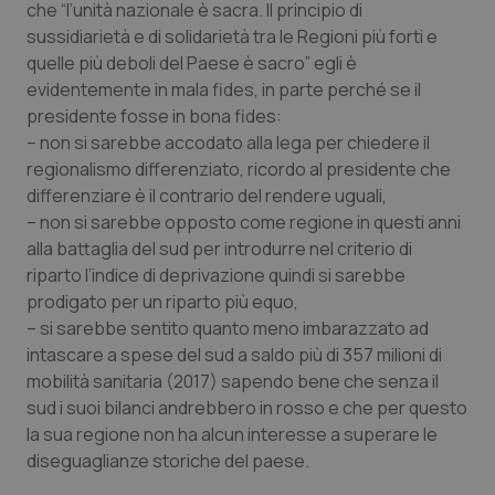
che
“
l’unità nazionale è sacra. Il principio di
Salute orale & impianti
sussidiarietà e di solidarietà tra le Regioni più forti e
quelle più deboli del Paese è sacro
” egli è
Sangue & coagulazione
evidentemente in mala fides, in parte perché se il
presidente fosse in bona fides:
Tiroide
– non si sarebbe accodato alla lega per chiedere il
regionalismo differenziato, ricordo al presidente che
differenziare è il contrario del rendere uguali,
Tumore al seno
– non si sarebbe opposto come regione in questi anni
alla battaglia del sud per introdurre nel criterio di
Tumore ovarico
riparto l’indice di deprivazione quindi si sarebbe
prodigato per un riparto più equo,
Tumori del Polmone & Testa Collo
– si sarebbe sentito quanto meno imbarazzato ad
intascare a spese del sud a saldo più di 357 milioni di
Tumori gastrointestinali
mobilità sanitaria (2017) sapendo bene che senza il
sud i suoi bilanci andrebbero in rosso e che per questo
Ulcera & Reflusso
la sua regione non ha alcun interesse a superare le
diseguaglianze storiche del paese.
Vaccini