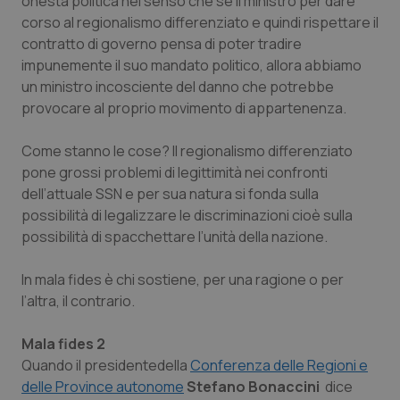
onestà politica nel senso che se il ministro per dare
Valle D’Aosta
Oncodermatologia
corso al regionalismo differenziato e quindi rispettare il
contratto di governo pensa di poter tradire
Veneto
Oncoematologia
impunemente il suo mandato politico, allora abbiamo
un ministro incosciente del danno che potrebbe
Oncologia & Nutrizione
provocare al proprio movimento di appartenenza.
Psoriasi & pelle
Come stanno le cose? Il regionalismo differenziato
pone grossi problemi di legittimità nei confronti
Quotidiano Cardiologia
dell’attuale SSN e per sua natura si fonda sulla
possibilità di legalizzare le discriminazioni cioè sulla
Quotidiano Chirurgia
possibilità di spacchettare l’unità della nazione.
In mala fides è chi sostiene, per una ragione o per
Quotidiano Oncologia
l’altra, il contrario.
Quotidiano Pediatria
Mala fides 2
Quando il presidentedella
Conferenza delle Regioni e
Rene & patologie urogenitali
delle Province autonome
Stefano Bonaccini
dice