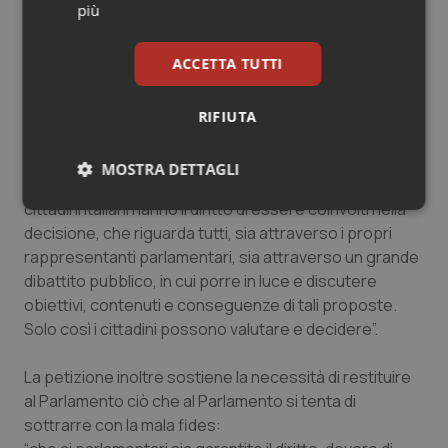
più
ai Presidenti del Senato e della Camera dei
Deputati con la quale si denuncia a chiare lettere che:
ACCETTA TUTTI
“
Siamo di fronte a uno stravolgimento delle basi
giuridiche su cui è sorta la Repubblica italiana. Una
materia di tale portata non può e non deve essere
RIFIUTA
risolta nei colloqui fra una rappresentante del Governo
e uno della Regione interessata (oltretutto, dello
MOSTRA DETTAGLI
stesso partito e della medesima regione). Tutti i
cittadini italiani hanno il diritto di essere coinvolti nella
Necessari
Statistici
Marketing
decisione, che riguarda tutti, sia attraverso i propri
rappresentanti parlamentari, sia attraverso un grande
dibattito pubblico, in cui porre in luce e discutere
obiettivi, contenuti e conseguenze di tali proposte.
Solo così i cittadini possono valutare e decidere”.
Necessari
Statistici
Marketing
La petizione inoltre sostiene la necessità di restituire
I cookie necessari contribuiscono a rendere fruibile il
al Parlamento ciò che al Parlamento si tenta di
sito web abilitandone funzionalità di base quali la
navigazione sulle pagine e l'accesso alle aree
sottrarre con la mala fides:
protette del sito. Il sito web non è in grado di