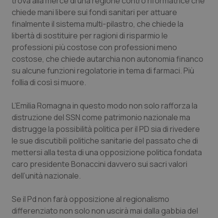
trova alla mercé di una regione contro riformatrice che
chiede mani libere sui fondi sanitari per attuare
finalmente il sistema multi-pilastro, che chiede la
libertà di sostituire per ragioni di risparmio le
professioni più costose con professioni meno
costose, che chiede autarchia non autonomia financo
su alcune funzioni regolatorie in tema di farmaci. Più
follia di così si muore.
L’Emilia Romagna in questo modo non solo rafforza la
distruzione del SSN come patrimonio nazionale ma
distrugge la possibilità politica per il PD sia di rivedere
le sue discutibili politiche sanitarie del passato che di
mettersi alla testa di una opposizione politica fondata
caro presidente Bonaccini davvero sui sacri valori
dell’unità nazionale.
Se il Pd non farà opposizione al regionalismo
differenziato non solo non uscirà mai dalla gabbia del