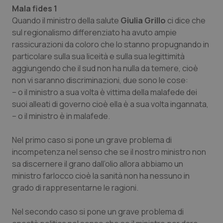
Mala fides 1
Piemonte
HIV
Quando il ministro della salute
Giulia Grillo
ci dice che
sul regionalismo differenziato ha avuto ampie
Provincia Autonoma di Bolzano
Infezioni & Febbre
rassicurazioni da coloro che lo stanno propugnando in
particolare sulla sua liceità e sulla sua legittimità
aggiungendo che il sud non ha nulla da temere, cioè
Provincia Autonoma di Trento
Ipertensione & Scompenso
non vi saranno discriminazioni, due sono le cose:
– o il ministro a sua volta è vittima della malafede dei
Puglia
Malattie rare
suoi alleati di governo cioè ella è a sua volta ingannata,
– o il ministro è in malafede.
Sardegna
Malattia di Crohn & Rettocolite Ulcerosa
Nel primo caso si pone un grave problema di
Sicilia
Neuroscienze & patologie neurodegenerative
incompetenza nel senso che se il nostro ministro non
sa discernere il grano dall’olio allora abbiamo un
Toscana
Obesità
ministro farlocco cioè la sanità non ha nessuno in
grado di rappresentarne le ragioni.
Umbria
Oftalmologia
Nel secondo caso si pone un grave problema di