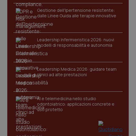
Gestione dell'Ipertensione resistente:
dalle Linee Guida alle terapie innovative
Leadership Infermieristica 2026: nuovi
Fornitore
/
Nome
Scadenza
Descrizion
modelli di responsabilità e autonomia
Dominio
Nome
Fornitore
/
Dominio
Scadenza
Des
_ga_0VMQEQKQ1N
.quotidianosanita.it
1 anno 1
Questo
mese
cookie
VISITOR_INFO1_LIVE
5 mesi 4
Que
Google LLC
viene
settimane
imp
.youtube.com
utilizzato
You
Leadership Medica 2026: guidare team
da Google
ten
clinici ad alte prestazioni
Analytics
pre
per
del
mantener
vid
lo stato
inco
della
può
sessione.
AI e telemedicina nello studio
det
vis
odontoiatrico: applicazioni concrete e
web
uso protetto
uti
nuo
ver
dell
You