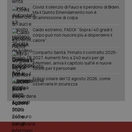
del
ute
Covid. Il silenzio di Fauci e il perdono di Biden.
Ma il Quinto Emendamento non è
tracking-sites-
www.quotidianosanita.it
4
Que
un’ammissione di colpa
ironfish-tracking-
settimane
imp
named-enable
2 giorni
dal
per 
Caldo estremo, FADOI: “Sopra i 40 gradi il
sis
corpo può non riuscire più a disperdere il
sol
ute
calore”
ide
Wel
Comparto Sanità. Firmato il contratto 2025-
2027. Aumenti fino a 240 euro per gli
infermieri, arriva il capitolo sull'IA e nuove
tutele per il personale
Eclissi solare del 12 agosto 2026, come
osservarla in sicurezza