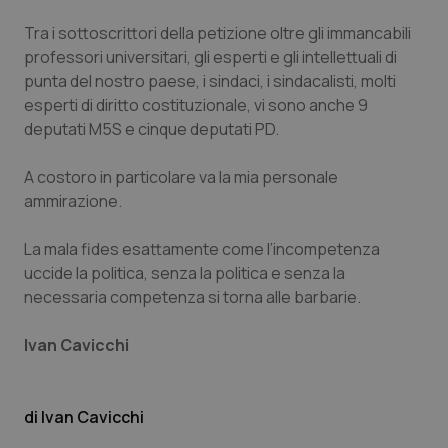
Tra i sottoscrittori della petizione oltre gli immancabili
professori universitari, gli esperti e gli intellettuali di
punta del nostro paese, i sindaci, i sindacalisti, molti
esperti di diritto costituzionale, vi sono anche 9
deputati M5S e cinque deputati PD.
A costoro in particolare va la mia personale
tracking-sites-ironfish-
www.quotidianosanita.it
4
ammirazione.
tracking-enable
settim
2 gior
La mala fides esattamente come l’incompetenza
uccide la politica, senza la politica e senza la
necessaria competenza si torna alle barbarie.
tracking-sites-ironfish-
www.quotidianosanita.it
4
session-id
settim
2 gior
Ivan Cavicchi
Ivan Cavicchi
_ga
1 anno
Google LLC
mes
.quotidianosanita.it