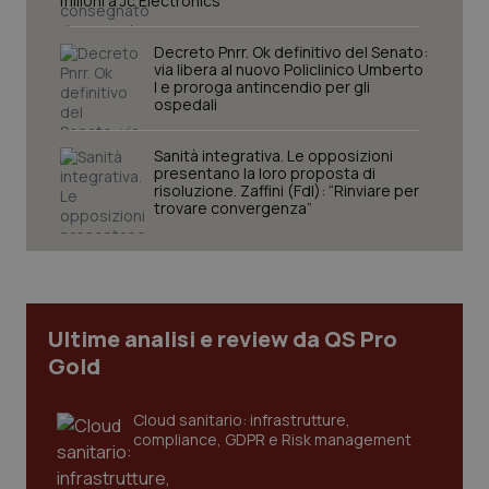
milioni a Jc Electronics”
PHPSESSID
Sessio
PHP.net
www.quotidianosanita.it
Decreto Pnrr. Ok definitivo del Senato:
via libera al nuovo Policlinico Umberto
I e proroga antincendio per gli
ospedali
Sanità integrativa. Le opposizioni
presentano la loro proposta di
risoluzione. Zaffini (FdI): “Rinviare per
trovare convergenza”
Ultime analisi e review da QS Pro
Gold
Cloud sanitario: infrastrutture,
_ga_KM60CM4NPH
.quotidianosanita.it
1 anno
compliance, GDPR e Risk management
mes