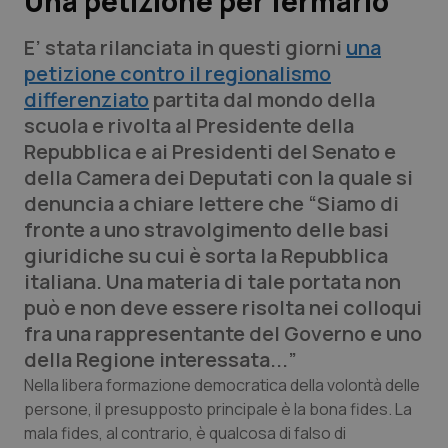
Una petizione per fermarlo
E’ stata rilanciata in questi giorni
una
Scienza e Farmaci
petizione contro il regionalismo
differenziato
partita dal mondo della
Studi e Analisi
scuola e rivolta al Presidente della
Repubblica e ai Presidenti del Senato e
Lettere al direttore
della Camera dei Deputati con la quale si
denuncia a chiare lettere che “
Siamo di
Edizioni Regionali
fronte a uno stravolgimento delle basi
giuridiche su cui è sorta la Repubblica
QS Pro
italiana. Una materia di tale portata non
può e non deve essere risolta nei colloqui
Professionisti Sanitari.AI
fra una rappresentante del Governo e uno
della Regione interessata...
”
Abruzzo
QS Pro Gold
Nella libera formazione democratica della volontà delle
QS Club
Newsletter
persone, il presupposto principale è la bona fides. La
Basilicata
Artrite & artrosi
mala fides, al contrario, è qualcosa di falso di