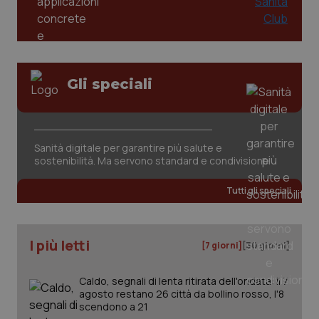
__Secure-YNID
.youtube.com
5 mesi 4
Que
settimane
imp
You
ten
pre
del
vid
inco
Gli speciali
può
det
vis
web
uti
nuo
ver
Sanità digitale per garantire più salute e
dell
sostenibilità. Ma servono standard e condivisione
You
YSC
Sessione
Que
Google LLC
Tutti gli speciali
imp
.youtube.com
You
ten
vis
vid
I più letti
[7 giorni]
[30 giorni]
__Secure-
.youtube.com
5 mesi 4
Que
ROLLOUT_TOKEN
settimane
imp
You
Caldo, segnali di lenta ritirata dell'ondata: il 7
ges
del
agosto restano 26 città da bollino rosso, l'8
e d
scendono a 21
per