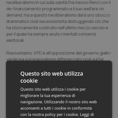
neoliberalismo in cui sulla sanità l’ha messo Renzi con il
de-finanziamento programmato e il suo welfare on
demand, ma a questo neoliberalismo darà uno sbocco
drammatico cioè secessionista distruggendo ciò che
ha storicamente costruito nell’ultimo mezzo secolo e
per il quale ha sempre avuto i meritati consensi
elettorali.
Riassumiamo: il PD è all’opposizione del governo giallo-
verde ma sul regionalismo differenziato cioè sul far
morire il SSN sostiene totalmente il governo giallo-
verde. Ma se per distruggere il SSN lega, M5S PD si
Questo sito web utilizza
sono alleati allora vuol dire che la politica è da una
cookie
parte e la sanità e la società è dall’altra.
Questo sito web utilizza i cookie per
migliorare la tua esperienza di
I sottoscritti cittadini italiani…
navigazione. Utilizzando il nostro sito web
E’ stata rilanciata in questi giorni
una petizione contro il
acconsenti a tutti i cookie in conformità
regionalismo differenziato
partita dal mondo della
con la nostra policy per i cookie.
Leggi di
scuola e rivolta al Presidente della Repubblica e