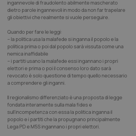
ingannevole di fraudolento abilmente mascherato
Calabria
Asma & BPCO
dietro parole ingannevoli in modo da non far trapelare
gli obiettivi che realmente si vuole perseguire.
Campania
Car-T
Quando per fare le leggi:
Emilia-Romagna
Colesterolo & coronaropatie
– la politica usa la malafede si inganna il popolo e la
politica prima o poi dal popolo sarà vissuta come una
Friuli Venezia Giulia
Dermatite Atopica
nemica inaffidabile
– i partiti usano la malafede essi ingannano i propri
Lazio
Diabete & glucometri
elettori e prima o poi il consenso loro dato sarà
revocato è solo questione di tempo quello necessario
a comprendere gli inganni.
Liguria
Disturbi dell’umore
Il regionalismo differenziato è una proposta di legge
Lombardia
Dolore
fondata interamente sulla mala fides e
sull’incompetenza con essa la politica inganna il
Marche
Donna & Salute
popolo e i partiti che la propugnano principalmente
Lega PD e M5S ingannano i propri elettori.
Molise
Epatiti