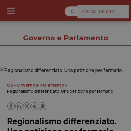
Venerdì 7 Agosto 2026
Governo e Parlamento
Governo e Parlamento
Cronache
QS
»
Governo e Parlamento
»
Regionalismo differenziato. Una petizione per fermarlo
Governo e Parlamento
Regioni e Asl
Regionalismo differenziato.
Lavoro e Professioni