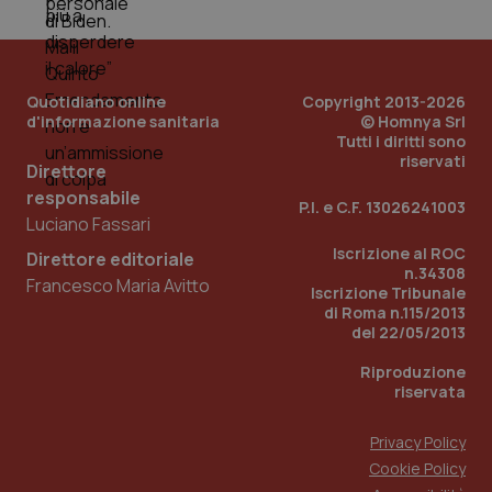
Quotidiano online
Copyright 2013-2026
d'informazione sanitaria
© Homnya Srl
Tutti i diritti sono
riservati
Direttore
Fornitore
/
responsabile
Nome
Scadenza
Descrizion
P.I. e C.F. 13026241003
Dominio
Luciano Fassari
Nome
Fornitore
/
Dominio
Scadenza
Des
_ga_0VMQEQKQ1N
.quotidianosanita.it
1 anno 1
Questo
Iscrizione al ROC
mese
cookie
Direttore editoriale
VISITOR_INFO1_LIVE
5 mesi 4
Que
Google LLC
viene
settimane
n.34308
imp
.youtube.com
Francesco Maria Avitto
utilizzato
You
Iscrizione Tribunale
da Google
ten
di Roma n.115/2013
Analytics
pre
del 22/05/2013
per
del
mantener
vid
lo stato
inco
Riproduzione
della
può
riservata
sessione.
det
vis
web
Privacy Policy
uti
nuo
Cookie Policy
ver
dell