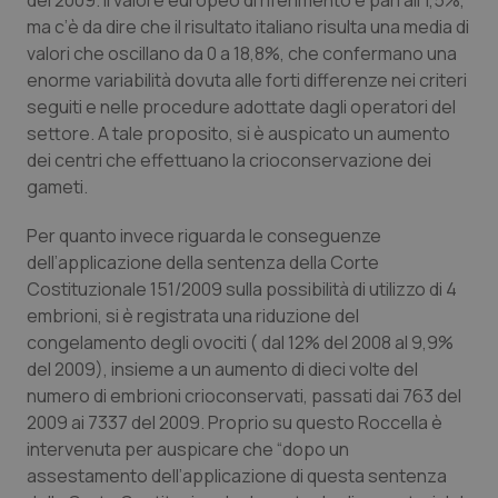
del 2009. Il valore europeo di riferimento è pari all’1,5%,
Valle D’Aosta
Oncodermatologia
ma c’è da dire che il risultato italiano risulta una media di
valori che oscillano da 0 a 18,8%, che confermano una
Veneto
Oncoematologia
enorme variabilità dovuta alle forti differenze nei criteri
seguiti e nelle procedure adottate dagli operatori del
Oncologia & Nutrizione
settore. A tale proposito, si è auspicato un aumento
dei centri che effettuano la crioconservazione dei
Psoriasi & pelle
gameti.
Quotidiano Cardiologia
Per quanto invece riguarda le conseguenze
dell’applicazione della sentenza della Corte
Costituzionale 151/2009 sulla possibilità di utilizzo di 4
Quotidiano Chirurgia
embrioni, si è registrata una riduzione del
congelamento degli ovociti ( dal 12% del 2008 al 9,9%
Quotidiano Oncologia
del 2009), insieme a un aumento di dieci volte del
numero di embrioni crioconservati, passati dai 763 del
Quotidiano Pediatria
2009 ai 7337 del 2009. Proprio su questo Roccella è
intervenuta per auspicare che “dopo un
Rene & patologie urogenitali
assestamento dell’applicazione di questa sentenza