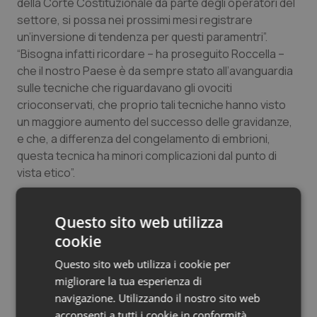
della Corte Costituzionale da parte degli operatori del
Salute orale & impianti
settore, si possa nei prossimi mesi registrare
un’inversione di tendenza per questi paramentri”.
Sangue & coagulazione
“Bisogna infatti ricordare – ha proseguito Roccella –
che il nostro Paese è da sempre stato all’avanguardia
sulle tecniche che riguardavano gli ovociti
Tiroide
crioconservati, che proprio tali tecniche hanno visto
un maggiore aumento del successo delle gravidanze,
Tumore al seno
e che, a differenza del congelamento di embrioni,
questa tecnica ha minori complicazioni dal punto di
Tumore ovarico
vista etico”.
Tumori del Polmone & Testa Collo
Infine, il sottosegretario ha annunciato che le nuove
Questo sito web utilizza
linee guida sulla legge 40, in gestazione da tempo,
Tumori gastrointestinali
"saranno pronte in autunno". "Il nuovo documento – ha
cookie
concluso – implicherà un assestamento in relazione a
Questo sito web utilizza i cookie per
quanto stabilito dalla sentenza della Corte
Ulcera & Reflusso
migliorare la tua esperienza di
Costituzionale e anche in merito all'applicazione del
navigazione. Utilizzando il nostro sito web
decreto sulla tracciabilità di tessuti e cellule
Vaccini
acconsenti a tutti i cookie in conformità