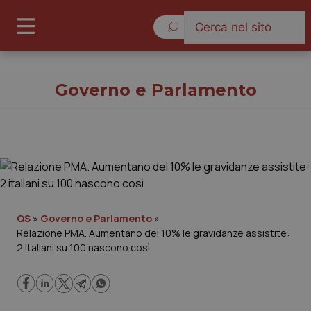
Venerdì 7 Agosto 2026
Governo e Parlamento
Governo e Parlamento
Cronache
QS
»
Governo e Parlamento
»
Relazione PMA. Aumentano del 10% le gravidanze assistite:
Governo e Parlamento
2 italiani su 100 nascono così
Regioni e Asl
Lavoro e Professioni