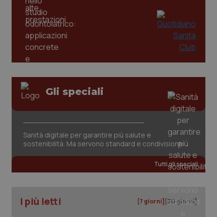
_ga
1 anno
Google LLC
mes
.quotidianosanita.it
Gli speciali
Sanità digitale per garantire più salute e
sostenibilità. Ma servono standard e condivisione
Tutti gli speciali
I più letti
[7 giorni]
[30 giorni]