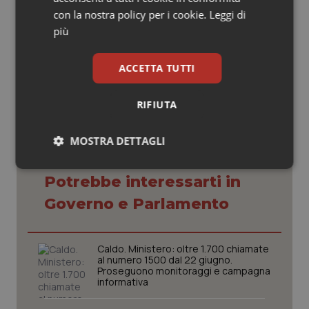
crioconservati, dunque anche dei gameti".
con la nostra policy per i cookie.
Leggi di
più
28 Giugno 2011
© Riproduzione riservata
ACCETTA TUTTI
RIFIUTA
MOSTRA DETTAGLI
Necessari
Statistici
Marketing
Potrebbe interessarti in
Governo e Parlamento
Caldo. Ministero: oltre 1.700 chiamate
al numero 1500 dal 22 giugno.
Necessari
Statistici
Marketing
Proseguono monitoraggi e campagna
informativa
I cookie necessari contribuiscono a rendere fruibile il
sito web abilitandone funzionalità di base quali la