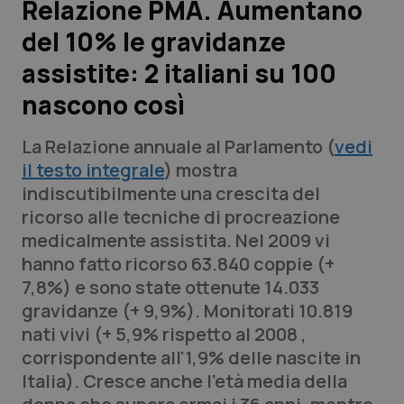
Relazione PMA. Aumentano
del 10% le gravidanze
Scienza e Farmaci
assistite: 2 italiani su 100
Studi e Analisi
nascono così
Lettere al direttore
La Relazione annuale al Parlamento (
vedi
il testo integrale
) mostra
Edizioni Regionali
indiscutibilmente una crescita del
ricorso alle tecniche di procreazione
QS Pro
medicalmente assistita. Nel 2009 vi
hanno fatto ricorso 63.840 coppie (+
Professionisti Sanitari.AI
7,8%) e sono state ottenute 14.033
gravidanze (+ 9,9%). Monitorati 10.819
Abruzzo
QS Pro Gold
nati vivi (+ 5,9% rispetto al 2008 ,
corrispondente all'1,9% delle nascite in
QS Club
Newsletter
Basilicata
Artrite & artrosi
Italia). Cresce anche l'età media della