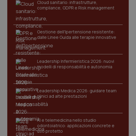
Cloud sanitario: infrastrutture,
compliance, GDPR e Risk management
Gestione dell'Ipertensione resistente:
dalle Linee Guida alle terapie innovative
Leadership Infermieristica 2026: nuovi
modelli di responsabilità e autonomia
tracking-sites-ironfish-
www.quotidianosanita.it
4
tracking-enable
settim
2 gior
Leadership Medica 2026: guidare team
clinici ad alte prestazioni
tracking-sites-ironfish-
www.quotidianosanita.it
4
session-id
settim
2 gior
AI e telemedicina nello studio
odontoiatrico: applicazioni concrete e
uso protetto