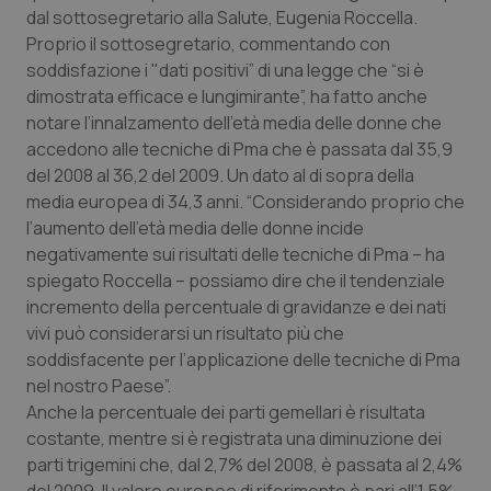
dal sottosegretario alla Salute, Eugenia Roccella.
Piemonte
HIV
Proprio il sottosegretario, commentando con
soddisfazione i "dati positivi” di una legge che “si è
Provincia Autonoma di Bolzano
Infezioni & Febbre
dimostrata efficace e lungimirante”, ha fatto anche
notare l’innalzamento dell’età media delle donne che
accedono alle tecniche di Pma che è passata dal 35,9
Provincia Autonoma di Trento
Ipertensione & Scompenso
del 2008 al 36,2 del 2009. Un dato al di sopra della
media europea di 34,3 anni. “Considerando proprio che
Puglia
Malattie rare
l’aumento dell’età media delle donne incide
negativamente sui risultati delle tecniche di Pma – ha
Sardegna
Malattia di Crohn & Rettocolite Ulcerosa
spiegato Roccella – possiamo dire che il tendenziale
incremento della percentuale di gravidanze e dei nati
Sicilia
Neuroscienze & patologie neurodegenerative
vivi può considerarsi un risultato più che
soddisfacente per l’applicazione delle tecniche di Pma
Toscana
Obesità
nel nostro Paese”.
Anche la percentuale dei parti gemellari è risultata
Umbria
Oftalmologia
costante, mentre si è registrata una diminuzione dei
parti trigemini che, dal 2,7% del 2008, è passata al 2,4%