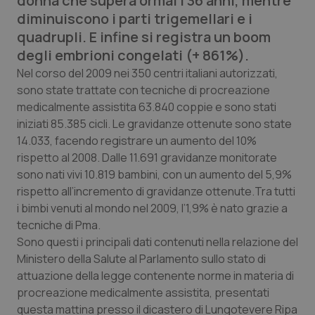
donna che supera ormai i 36 anni, mentre
Calabria
Asma & BPCO
diminuiscono i parti trigemellari e i
quadrupli. E infine si registra un boom
Campania
Car-T
degli embrioni congelati (+ 861%).
Nel corso del 2009 nei 350 centri italiani autorizzati,
Emilia-Romagna
Colesterolo & coronaropatie
sono state trattate con tecniche di procreazione
medicalmente assistita 63.840 coppie e sono stati
Friuli Venezia Giulia
Dermatite Atopica
iniziati 85.385 cicli. Le gravidanze ottenute sono state
14.033, facendo registrare un aumento del 10%
Lazio
Diabete & glucometri
rispetto al 2008. Dalle 11.691 gravidanze monitorate
sono nati vivi 10.819 bambini, con un aumento del 5,9%
rispetto all’incremento di gravidanze ottenute.Tra tutti
Liguria
Disturbi dell’umore
i bimbi venuti al mondo nel 2009, l’1,9% è nato grazie a
tecniche di Pma.
Lombardia
Dolore
Sono questi i principali dati contenuti nella relazione del
Ministero della Salute al Parlamento sullo stato di
Marche
Donna & Salute
attuazione della legge contenente norme in materia di
procreazione medicalmente assistita, presentati
Molise
Epatiti
questa mattina presso il dicastero di Lungotevere Ripa