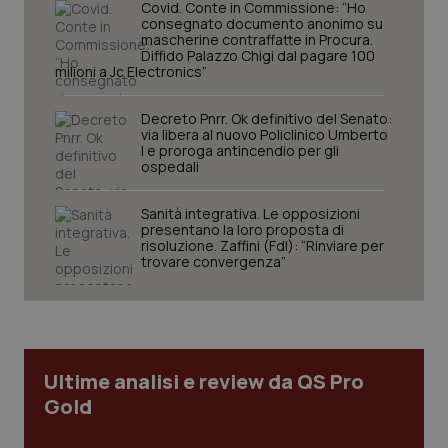
Covid. Conte in Commissione: “Ho
navigazione sulle pagine e l'accesso alle aree
consegnato documento anonimo su
protette del sito. Il sito web non è in grado di
mascherine contraffatte in Procura.
funzionare correttamente senza questi cookie.
Diffido Palazzo Chigi dal pagare 100
milioni a Jc Electronics”
Nome
Fornitore
/
Dominio
Scaden
VISITOR_PRIVACY_METADATA
5 mesi
YouTube
settim
.youtube.com
Decreto Pnrr. Ok definitivo del Senato:
via libera al nuovo Policlinico Umberto
I e proroga antincendio per gli
ospedali
Sanità integrativa. Le opposizioni
presentano la loro proposta di
risoluzione. Zaffini (FdI): “Rinviare per
trovare convergenza”
Ultime analisi e review da QS Pro
Gold
CookieScriptConsent
5 mesi
CookieScript
settim
www.quotidianosanita.it