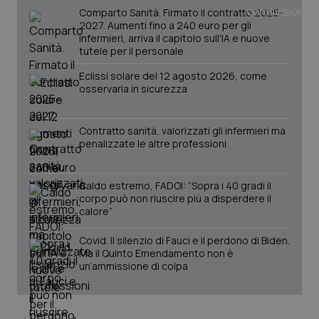
Comparto Sanità. Firmato il contratto 2025-
2027. Aumenti fino a 240 euro per gli
infermieri, arriva il capitolo sull'IA e nuove
PHPSESSID
Sessio
PHP.net
tutele per il personale
www.quotidianosanita.it
Eclissi solare del 12 agosto 2026, come
osservarla in sicurezza
Contratto sanità, valorizzati gli infermieri ma
penalizzate le altre professioni
Caldo estremo, FADOI: “Sopra i 40 gradi il
corpo può non riuscire più a disperdere il
calore”
Covid. Il silenzio di Fauci e il perdono di Biden.
Ma il Quinto Emendamento non è
un’ammissione di colpa
_ga_KM60CM4NPH
.quotidianosanita.it
1 anno
mes