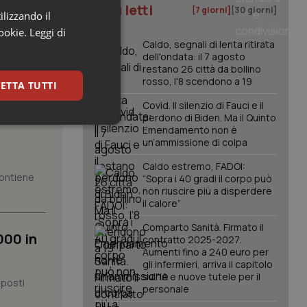
I più letti
[7 giorni]
[30 giorni]
ilizzando il
cookie.
Leggi di
Caldo, segnali di lenta ritirata
dell'ondata: il 7 agosto
restano 26 città da bollino
rosso, l'8 scendono a 19
ETTA TUTTI
Covid. Il silenzio di Fauci e il
ione
perdono di Biden. Ma il Quinto
keting
Emendamento non è
un’ammissione di colpa
Caldo estremo, FADOI:
 contiene
“Sopra i 40 gradi il corpo può
non riuscire più a disperdere
il calore”
Comparto Sanità. Firmato il
000 in
contratto 2025-2027.
igazione sulle pagine
Aumenti fino a 240 euro per
kie.
gli infermieri, arriva il capitolo
sull'IA e nuove tutele per il
 posti
personale
er memorizzare le