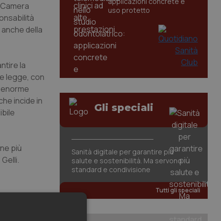
applicazioni concrete e
la Camera
uso protetto
onsabilità
o anche della
ntire la
nte legge, con
un enorme
che incide in
Gli speciali
ibile
one più
Sanità digitale per garantire più
Gelli.
salute e sostenibilità. Ma servono
standard e condivisione
Tutti gli speciali