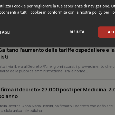
ilizza i cookie per migliorare la tua esperienza di navigazione. Ut
consenti a tutti i cookie in conformità con la nostra policy per i 
o e Parlamento
RIFIUTA
TAGLI
ACC
missario per smaltire le scorte Covid, le liste
 Siveas e il controllo sulle agende di prenotaz
sari
Statistici
Mar
altano l’aumento delle tariffe ospedaliere e la
isti
dato il via libera al Decreto PA nei giorni scorsi, il provvedimento che
nalità della pubblica amministrazione. Tra le norme...
Necessari
Statistici
Marketing
 firma il decreto: 27.000 posti per Medicina, 3.
tribuiscono a rendere fruibile il sito web abilitandone funzionalità di base quali la nav
rso anno
protette del sito. Il sito web non è in grado di funzionare correttamente senza questi coo
Fornitore
/
Dominio
Scadenza
Descrizione
 della Ricerca, Anna Maria Bernini, ha firmato il decreto che definisce i
 a ciclo unico in Medicina...
METADATA
5 mesi 4
Questo cookie viene utilizzato p
YouTube