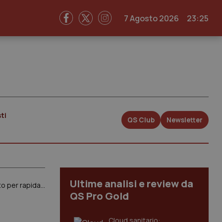
7 Agosto 2026
23:25
ti
QS Club
Newsletter
Ultime analisi e review da
Responsabilità professionale. Iniziato l’esame in Aula. Gelli (Pd): “Si mantenga testo licenziato al Senato per rapida approvazione”
QS Pro Gold
Cloud sanitario: