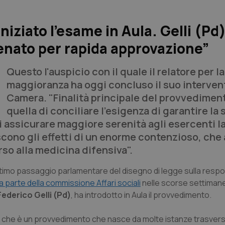
iziato l’esame in Aula. Gelli (Pd)
enato per rapida approvazione”
Questo l'auspicio con il quale il relatore per la
maggioranza ha oggi concluso il suo intervent
Camera. "Finalità principale del provvedimen
quella di conciliare l'esigenza di garantire la
di assicurare maggiore serenità agli esercenti l
cono gli effetti di un enorme contenzioso, che 
rso alla medicina difensiva".
ltimo passaggio parlamentare del disegno di legge sulla respo
da parte della commissione Affari sociali
nelle scorse settimane
Federico Gelli (Pd)
, ha introdotto in Aula il provvedimento.
è che è un provvedimento che nasce da molte istanze trasversa