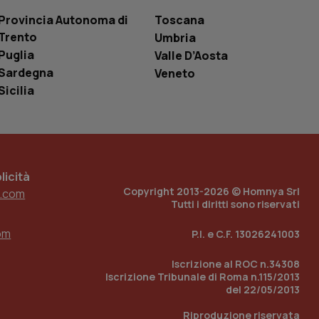
le variabili di
è un numero
Provincia Autonoma di
Toscana
o in cui viene
Trento
Umbria
r il sito, ma un
tato di accesso per
Puglia
Valle D’Aosta
Sardegna
Veneto
a Google Analytics
sione.
Sicilia
 tenere traccia
i Youtube incorporati
tics per mantenere
icità
tore del sito web sta
Copyright 2013-2026 © Homnya Srl
ell'interfaccia di
.com
Tutti i diritti sono riservati
 tenere traccia
om
i Youtube incorporati
P.I. e C.F. 13026241003
tore del sito web sta
ell'interfaccia di
Iscrizione al ROC n.34308
Iscrizione Tribunale di Roma n.115/2013
 tenere traccia
del 22/05/2013
r la gestione
Riproduzione riservata