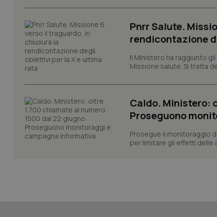
Pnrr Salute. Missio
rendicontazione deg
CookieScriptConse
Il Ministero ha raggiunto gl
Missione salute. Si tratta dei
tracking-sites-ironf
tracking-enable
Caldo. Ministero: 
tracking-sites-ironf
Proseguono monit
session-id
Prosegue il monitoraggio de
_ga
per limitare gli effetti dell
PHPSESSID