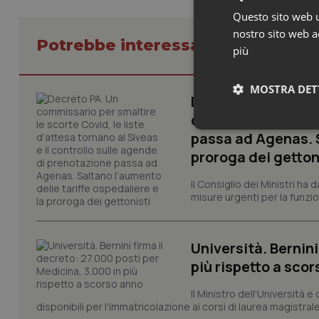
Questo sito web ut
nostro sito web ac
Potrebbe interessarti in Govern
più
MOSTRA DET
Decreto PA. Un com
d’attesa tornano al
Neces
passa ad Agenas. S
proroga dei getton
Il Consiglio dei Ministri ha 
misure urgenti per la funzio
Università. Bernini
I cookie necessari con
più rispetto a sco
e l'accesso alle aree 
Nome
Il Ministro dell'Università e
disponibili per l'immatricolazione ai corsi di laurea magistrale
VISITOR_PRIVACY_