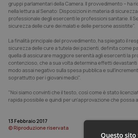
gruppi parlamentari della Camera. Il provvedimento – ha ric
nella lettura al Senato: Disposizioni in materia di sicurezz
professionale degli esercenti le professioni sanitarie. Il S
sicurezza delle cure dei malati e delle persone assistite".
La finalità principale del provvedimento, ha spiegato il resp
sicurezza delle cure a tutela dei pazienti, definita come par
quella di assicurare maggiore serenità agli esercenti la p
contenzioso, che a sua volta determina effetti devastanti s
modo assai negativo sulla spesa pubblica e sull'incremento 
soprattutto per i giovani medici".
"Noi siamo convinti che il testo, così come è stato licen
rapida possibile e quindi per un'approvazione che possa avv
13 Febbraio 2017
© Riproduzione riservata
Questo sito 