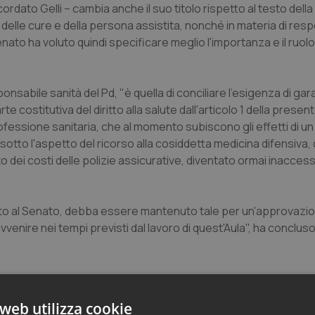
ordato Gelli – cambia anche il suo titolo rispetto al testo del
a delle cure e della persona assistita, nonché in materia di resp
enato ha voluto quindi specificare meglio l'importanza e il ruol
onsabile sanità del Pd, "è quella di conciliare l'esigenza di gara
te costitutiva del diritto alla salute dall'articolo 1 della prese
rofessione sanitaria, che al momento subiscono gli effetti di 
otto l'aspetto del ricorso alla cosiddetta medicina difensiva, 
dei costi delle polizie assicurative, diventato ormai inaccess
ziato al Senato, debba essere mantenuto tale per un'approvazi
enire nei tempi previsti dal lavoro di quest'Aula", ha concluso 
web utilizza cookie