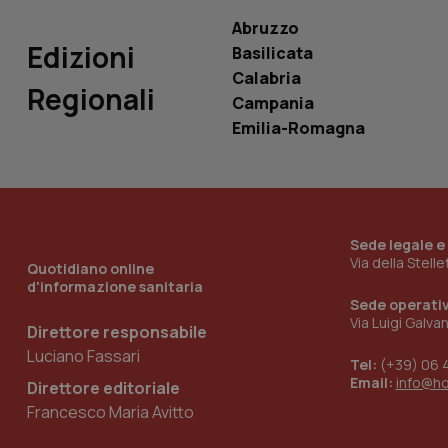
Abruzzo
Edizioni
Basilicata
Calabria
Regionali
Campania
_ga_KM60CM4NPH
Emilia-Romagna
Nome
Nome
VISITOR_INFO1_LIV
_ga_0VMQEQKQ1N
Sede legale e
Via della Stell
Quotidiano online
d'informazione sanitaria
Sede operati
__Secure-YNID
Via Luigi Galva
Direttore responsabile
Luciano Fassari
Tel:
(+39) 06 
Email:
info@h
Direttore editoriale
YSC
Francesco Maria Avitto
__Secure-