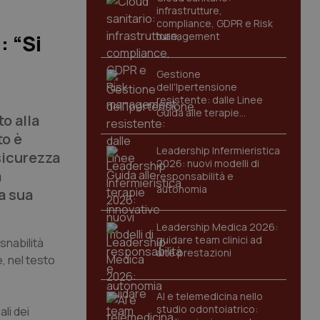
infrastrutture,
compliance, GDPR e Risk
management
: “Si
Gestione
dell'Ipertensione
resistente: dalle Linee
Guida alle terapie
o alla
innovative
to è
Leadership Infermieristica
 sicurezza
2026: nuovi modelli di
a
responsabilità e
autonomia
a sua
Leadership Medica 2026:
guidare team clinici ad
snabilità
alte prestazioni
, nel testo
AI e telemedicina nello
studio odontoiatrico:
li dei