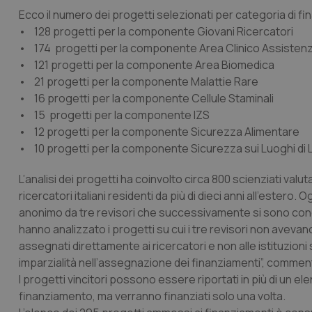
Ecco il numero dei progetti selezionati per categoria di f
• 128 progetti per la componente Giovani Ricercatori
• 174 progetti per la componente Area Clinico Assistenz
• 121 progetti per la componente Area Biomedica
• 21 progetti per la componente Malattie Rare
• 16 progetti per la componente Cellule Staminali
• 15 progetti per la componente IZS
• 12 progetti per la componente Sicurezza Alimentare
• 10 progetti per la componente Sicurezza sui Luoghi di 
L’analisi dei progetti ha coinvolto circa 800 scienziati val
ricercatori italiani residenti da più di dieci anni all’estero
anonimo da tre revisori che successivamente si sono cono
hanno analizzato i progetti su cui i tre revisori non avevan
assegnati direttamente ai ricercatori e non alle istituzioni
imparzialità nell’assegnazione dei finanziamenti”, commen
I progetti vincitori possono essere riportati in più di un e
finanziamento, ma verranno finanziati solo una volta.