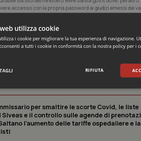
abile sul sito del ministero www.sanita.gov.it dove, peraltro, t
ere accesso con la propria password ai giudizi emessi dai val
i tutti i documenti e i verbali delle valutazioni.
web utilizza cookie
ilizza i cookie per migliorare la tua esperienza di navigazione. Ut
consenti a tutti i cookie in conformità con la nostra policy per i 
RIFIUTA
TAGLI
ACC
o e Parlamento
sari
Statistici
Mar
missario per smaltire le scorte Covid, le liste
 Siveas e il controllo sulle agende di prenotaz
altano l’aumento delle tariffe ospedaliere e la
isti
Necessari
Statistici
Marketing