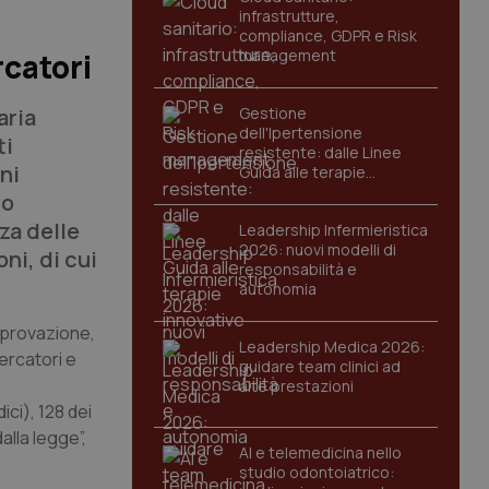
infrastrutture,
compliance, GDPR e Risk
management
rcatori
aria
Gestione
dell'Ipertensione
ti
resistente: dalle Linee
ni
Guida alle terapie
innovative
co
za delle
Leadership Infermieristica
2026: nuovi modelli di
ni, di cui
responsabilità e
autonomia
’approvazione,
Leadership Medica 2026:
ercatori e
guidare team clinici ad
alte prestazioni
ici), 128 dei
alla legge”,
AI e telemedicina nello
studio odontoiatrico: