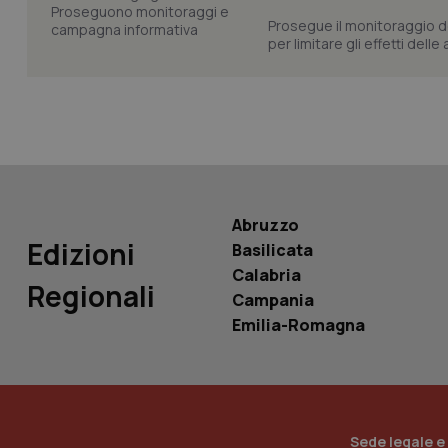
Prosegue il monitoraggio de
per limitare gli effetti dell
PHPSESSID
_ga_KM60CM4NPH
Abruzzo
Edizioni
Basilicata
Calabria
Regionali
Nome
Campania
Nome
Emilia-Romagna
VISITOR_INFO1_LIV
_ga_0VMQEQKQ1N
__Secure-YNID
Sede legale e