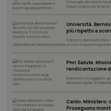
Il Consiglio dei Ministri ha 
I cookie necessari con
misure urgenti per la funzio
e l'accesso alle aree 
Nome
VISITOR_PRIVACY_
Università. Bernini
più rispetto a sco
Il Ministro dell'Università e
disponibili per l'immatricolazione ai corsi di laurea magistrale
CookieScriptConse
Pnrr Salute. Missio
rendicontazione deg
tracking-sites-ironf
tracking-enable
Il Ministero ha raggiunto gl
tracking-sites-ironf
Missione salute. Si tratta dei
session-id
_ga
Caldo. Ministero: 
Proseguono monit