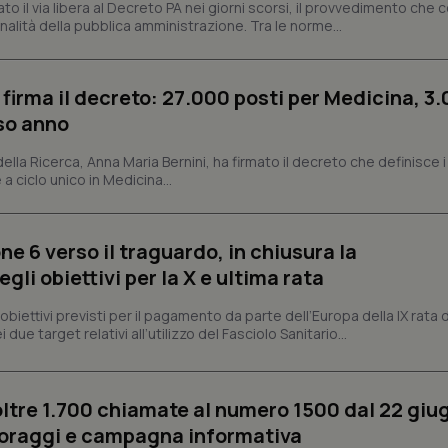
dato il via libera al Decreto PA nei giorni scorsi, il provvedimento che
tribuiscono a rendere fruibile il sito web abilitandone funzionalità di base quali la nav
nalità della pubblica amministrazione. Tra le norme...
protette del sito. Il sito web non è in grado di funzionare correttamente senza questi coo
Fornitore
/
Dominio
Scadenza
Descrizione
METADATA
5 mesi 4
Questo cookie viene utilizzato p
YouTube
 firma il decreto: 27.000 posti per Medicina, 3.
settimane
scelte di consenso e privacy dell'
.youtube.com
interazione con il sito. Registra i
rso anno
del visitatore riguardo a varie pol
impostazioni sulla privacy, garan
preferenze siano onorate nelle se
 della Ricerca, Anna Maria Bernini, ha firmato il decreto che definisce i
 a ciclo unico in Medicina...
nt
5 mesi 3
Questo cookie viene utilizzato da
CookieScript
settimane
Script.com per ricordare le pref
www.quotidianosanita.it
sui cookie dei visitatori. È neces
dei cookie di Cookie-Script.com 
correttamente.
ne 6 verso il traguardo, in chiusura la
li obiettivi per la X e ultima rata
ish-
www.quotidianosanita.it
4
Questo cookie è impostato dall'a
settimane
abilitare il sistema di tracking a
2 giorni
i obiettivi previsti per il pagamento da parte dell’Europa della IX rata
ish-
www.quotidianosanita.it
4
Questo cookie è impostato dall'a
 due target relativi all’utilizzo del Fasciolo Sanitario...
settimane
assegnare un identificatore generi
2 giorni
1 anno 1
Questo nome di cookie è associa
Google LLC
mese
Universal Analytics, che è un a
.quotidianosanita.it
oltre 1.700 chiamate al numero 1500 dal 22 giu
significativo del servizio di ana
utilizzato da Google. Questo cook
oraggi e campagna informativa
per distinguere utenti unici as