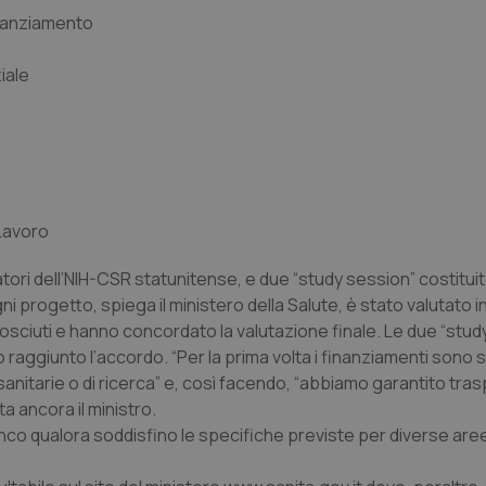
inanziamento
iale
Lavoro
utatori dell’NIH-CSR statunitense, e due “study session” costitui
. Ogni progetto, spiega il ministero della Salute, è stato valutato
sciuti e hanno concordato la valutazione finale. Le due “stud
o raggiunto l’accordo. “Per la prima volta i finanziamenti sono s
 sanitarie o di ricerca” e, così facendo, “abbiamo garantito tr
ta ancora il ministro.
lenco qualora soddisfino le specifiche previste per diverse aree