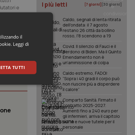
utti i
I più letti
[7 giorni]
[30 giorni]
utatori e
Caldo, segnali di lenta ritirata
dell'ondata: il 7 agosto
restano 26 città da bollino
rosso, l'8 scendono a 19
ilizzando il
cookie.
Leggi di
Covid. Il silenzio di Fauci e il
perdono di Biden. Ma il Quinto
Emendamento non è
un’ammissione di colpa
ETTA TUTTI
Caldo estremo, FADOI:
“Sopra i 40 gradi il corpo può
non riuscire più a disperdere
keting
il calore”
Comparto Sanità. Firmato il
contratto 2025-2027.
ione
Aumenti fino a 240 euro per
gli infermieri, arriva il capitolo
sull'IA e nuove tutele per il
personale