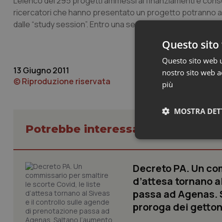
L’elenco dei 295 progetti ammessi ai finanziamenti è consult
ricercatori che hanno presentato un progetto potranno av
dalle “study session”. Entro una settimana saranno disponibil
Questo sito 
Questo sito web ut
13 Giugno 2011
nostro sito web ac
© Riproduzione riservata
più
MOSTRA DET
Potrebbe interessarti in Govern
Neces
Decreto PA. Un com
d’attesa tornano al
passa ad Agenas. S
proroga dei getton