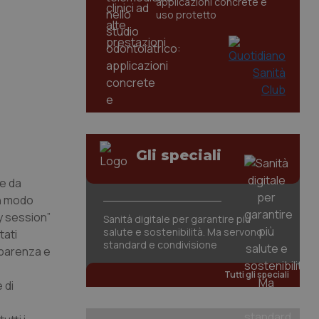
applicazioni concrete e
uso protetto
Gli speciali
te da
 in modo
y session”
Sanità digitale per garantire più
salute e sostenibilità. Ma servono
tati
standard e condivisione
asparenza e
Tutti gli speciali
 di