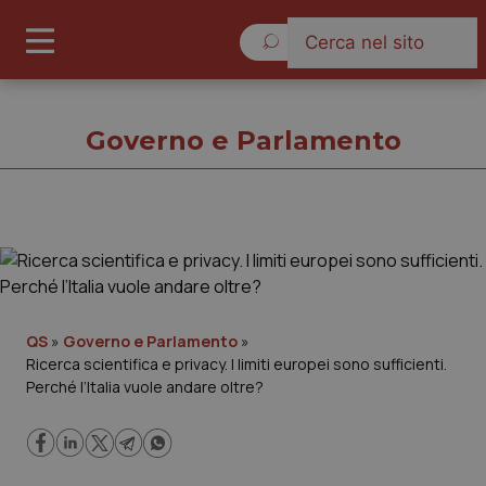
Sabato 8 Agosto 2026
Governo e Parlamento
Governo e Parlamento
Cronache
QS
»
Governo e Parlamento
»
Ricerca scientifica e privacy. I limiti europei sono sufficienti.
Governo e Parlamento
Perché l’Italia vuole andare oltre?
Regioni e Asl
Lavoro e Professioni