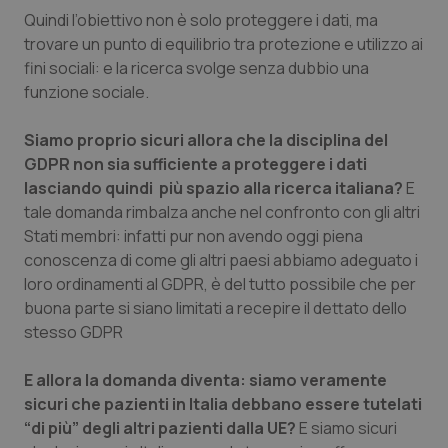
Quindi l’obiettivo non è solo proteggere i dati, ma
trovare un punto di equilibrio tra protezione e utilizzo ai
fini sociali: e la ricerca svolge senza dubbio una
funzione sociale.
Siamo proprio sicuri allora che la disciplina del
GDPR non sia sufficiente a proteggere i dati
lasciando quindi più spazio alla ricerca italiana?
E
tale domanda rimbalza anche nel confronto con gli altri
Stati membri: infatti pur non avendo oggi piena
conoscenza di come gli altri paesi abbiamo adeguato i
CookieScriptConsent
5 mesi
CookieScript
settim
www.quotidianosanita.it
loro ordinamenti al GDPR, è del tutto possibile che per
buona parte si siano limitati a recepire il dettato dello
stesso GDPR
E allora la domanda diventa: siamo veramente
sicuri che pazienti in Italia debbano essere tutelati
“di più” degli altri pazienti dalla UE?
E siamo sicuri