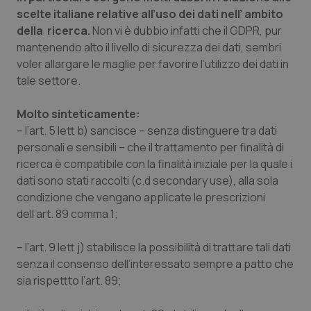
Valle D’Aosta
Oncodermatologia
scelte italiane relative all’uso dei dati nell’ ambito
della ricerca.
Non vi è dubbio infatti che il GDPR, pur
Veneto
Oncoematologia
mantenendo alto il livello di sicurezza dei dati, sembri
voler allargare le maglie per favorire l’utilizzo dei dati in
Oncologia & Nutrizione
tale settore.
Psoriasi & pelle
Molto sinteticamente:
– l’art. 5 lett b) sancisce – senza distinguere tra dati
Quotidiano Cardiologia
personali e sensibili – che il trattamento per finalità di
ricerca è compatibile con la finalità iniziale per la quale i
dati sono stati raccolti (c.d
s
econdary use), alla sola
Quotidiano Chirurgia
condizione che vengano applicate le prescrizioni
dell’art. 89 comma 1
;
Quotidiano Oncologia
– l’art. 9 lett j) stabilisce la possibilità di trattare tali dati
Quotidiano Pediatria
senza il consenso dell’interessato sempre a patto che
sia rispettto l’art. 89;
Rene & patologie urogenitali