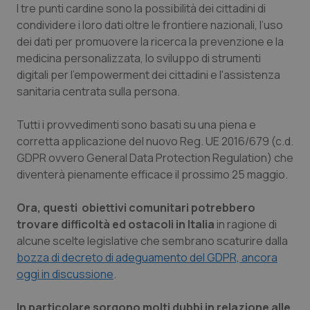
I tre punti cardine sono la possibilità dei cittadini di
Piemonte
HIV
condividere i loro dati oltre le frontiere nazionali, l’uso
dei dati per promuovere la ricerca la prevenzione e la
medicina personalizzata, lo sviluppo di strumenti
Provincia Autonoma di Bolzano
Infezioni & Febbre
digitali per l'empowerment dei cittadini e l'assistenza
sanitaria centrata sulla persona.
Provincia Autonoma di Trento
Ipertensione & Scompenso
Tutti i provvedimenti sono basati su una piena e
Puglia
Malattie rare
corretta applicazione del nuovo Reg. UE 2016/679 (c.d.
GDPR ovvero
General Data Protection Regulation
) che
Sardegna
Malattia di Crohn & Rettocolite Ulcerosa
diventerà pienamente efficace il prossimo 25 maggio.
Sicilia
Neuroscienze & patologie neurodegenerative
Ora, questi obiettivi comunitari potrebbero
trovare difficoltà ed ostacoli in Italia
in ragione di
Toscana
Obesità
alcune scelte legislative che sembrano scaturire dalla
bozza di decreto di adeguamento del GDPR, ancora
oggi in discussione
.
Umbria
Oftalmologia
In particolare sorgono molti dubbi in relazione alle