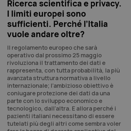
Ricerca scientifica e privacy.
I limiti europei sono
Scienza e Farmaci
sufficienti. Perché l’Italia
Studi e Analisi
vuole andare oltre?
Lettere al direttore
Il regolamento europeo che sarà
operativo dal prossimo 25 maggio
Edizioni Regionali
rivoluziona il trattamento dei dati e
rappresenta, con tutta probabilità, la più
QS Pro
avanzata struttura normativa a livello
internazionale; l’ambizioso obiettivo è
Professionisti Sanitari.AI
coniugare protezione dei dati da una
parte con lo sviluppo economico e
Abruzzo
QS Pro Gold
tecnologico, dall’altra. E allora perché i
pazienti italiani necessitano di essere
QS Club
Newsletter
Basilicata
Artrite & artrosi
tutelati più degli altri come sembra voler