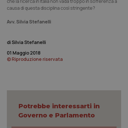
che la ricerca in Italia non vada troppo in sofferenza a
causa di questa disciplina così stringente?
tracking-sites-ironfish-
www.quotidianosanita.it
4
Avv. Silvia Stefanelli
tracking-enable
settim
2 gior
Silvia Stefanelli
tracking-sites-ironfish-
www.quotidianosanita.it
4
01 Maggio 2018
session-id
settim
© Riproduzione riservata
2 gior
_ga
1 anno
Google LLC
mes
.quotidianosanita.it
Potrebbe interessarti in
Governo e Parlamento