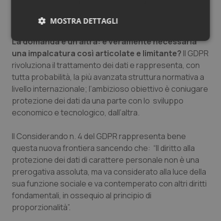
ricerca un maniera molto più rigida rispetto a quanto
previsto dal GDPR.
MOSTRA DETTAGLI
La domanda è un’altra: è veramente necessaria
Necessari
Statistici
Marketing
una impalcatura così articolate e limitante?
Il GDPR
rivoluziona il trattamento dei dati e rappresenta, con
tutta probabilità, la più avanzata struttura normativa a
livello internazionale; l’ambizioso obiettivo è coniugare
protezione dei dati da una parte con lo sviluppo
economico e tecnologico, dall’altra.
Necessari
Statistici
Marketing
I cookie necessari contribuiscono a rendere fruibile il
Il Considerando n. 4 del GDPR rappresenta bene
sito web abilitandone funzionalità di base quali la
navigazione sulle pagine e l'accesso alle aree
questa nuova frontiera sancendo che:
“Il diritto alla
protette del sito. Il sito web non è in grado di
protezione dei dati di carattere personale non è una
funzionare correttamente senza questi cookie.
prerogativa assoluta, ma va considerato alla luce della
Nome
Fornitore
/
Dominio
Scaden
sua funzione sociale e va contemperato con altri diritti
VISITOR_PRIVACY_METADATA
5 mesi
YouTube
fondamentali, in ossequio al principio di
settim
.youtube.com
proporzionalit
à
”.