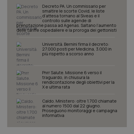
Decreto PA. Un commissario per
smaltire le scorte Covid, le liste
d’attesa tornano al Siveas e il
controllo sulle agende di
prenotazione passa ad Agenas. Saltano l’aumento
delle tariffe ospedaliere e la proroga dei gettonisti
Università. Bernini firma il decreto:
27.000 posti per Medicina, 3.000 in
più rispetto a scorso anno
Pnrr Salute. Missione 6 verso il
traguardo, in chiusura la
rendicontazione degli obiettivi per la
X e ultima rata
Caldo. Ministero: oltre 1.700 chiamate
PHPSESSID
Sessio
PHP.net
al numero 1500 dal 22 giugno.
www.quotidianosanita.it
Proseguono monitoraggi e campagna
informativa