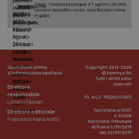
ute
Caldo, l’ondata prosegue. Il 7 agosto 26 città
ide
restano da bollino rosso, solo Bolzano torna
Wel
in giallo
Quotidiano online
Copyright 2013-2026
d'informazione sanitaria
© Homnya Srl
Tutti i diritti sono
riservati
Direttore
responsabile
P.I. e C.F. 13026241003
Luciano Fassari
Iscrizione al ROC
Direttore editoriale
n.34308
Francesco Maria Avitto
Iscrizione Tribunale
di Roma n.115/2013
del 22/05/2013