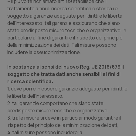
– il più volte richiamato art. 89 stabilisce che Il
Salute orale & impianti
trattamento a fini di ricerca scientifica o storica i è
soggetto a garanzie adeguate per i diritti e le libertà
Sangue & coagulazione
dell’interessato: tali garanzie assicurano che siano
state predisposte misure tecniche e organizzative, in
particolare al fine di garantire il rispetto del principio
Tiroide
della minimizzazione dei dati. Tali misure possono
includere la pseudonimizzazione.
Tumore al seno
In sostanza ai sensi del nuovo Reg. UE 2016/679 il
Tumore ovarico
soggetto che tratta dati anche sensibili ai fini di
ricerca scientifica:
Tumori del Polmone & Testa Collo
1. deve porre in essere garanzie adeguate per i diritti e
le libertà dell’interessato,
Tumori gastrointestinali
2. tali garanzie comportano che siano state
predisposte misure tecniche e organizzative,
Ulcera & Reflusso
3. tra le misure si deve in particolar modo garantire il
rispetto del principio della minimizzazione dei dati,
4. tali misure possono includere la
Vaccini