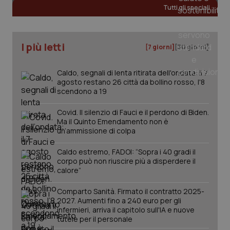
det
Tutti gli speciali
vis
web
uti
nuo
ver
I più letti
dell
[7 giorni]
[30 giorni]
You
YSC
Sessione
Que
Google LLC
Caldo, segnali di lenta ritirata dell'ondata: il 7
imp
.youtube.com
You
agosto restano 26 città da bollino rosso, l'8
ten
scendono a 19
vis
vid
Covid. Il silenzio di Fauci e il perdono di Biden.
__Secure-
.youtube.com
5 mesi 4
Que
Ma il Quinto Emendamento non è
ROLLOUT_TOKEN
settimane
imp
un’ammissione di colpa
You
ges
del
Caldo estremo, FADOI: “Sopra i 40 gradi il
e d
corpo può non riuscire più a disperdere il
per
del
calore”
ute
tracking-sites-
www.quotidianosanita.it
4
Que
Comparto Sanità. Firmato il contratto 2025-
ironfish-tracking-
settimane
imp
2027. Aumenti fino a 240 euro per gli
named-enable
2 giorni
dal
infermieri, arriva il capitolo sull'IA e nuove
per 
tutele per il personale
sis
sol