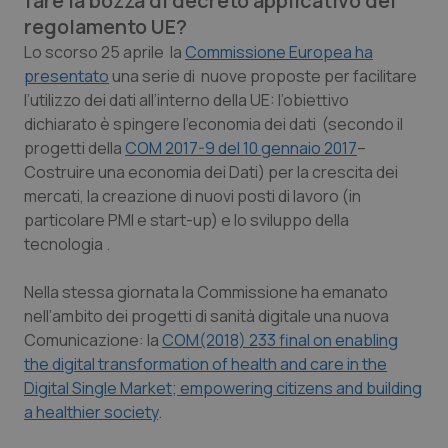
fare la bozza di decreto applicativo del
Calabria
Asma & BPCO
regolamento UE?
Lo scorso 25 aprile la
Commissione Europea ha
Campania
Car-T
presentato
una serie di nuove proposte per facilitare
l’utilizzo dei dati all’interno della UE: l’obiettivo
Emilia-Romagna
Colesterolo & coronaropatie
dichiarato è spingere l’economia dei dati (secondo il
progetti della
COM 2017-9 del 10 gennaio 2017
–
Friuli Venezia Giulia
Dermatite Atopica
Costruire una economia dei Dati) per la crescita dei
mercati, la creazione di nuovi posti di lavoro (in
particolare PMI e start-up) e lo sviluppo della
Lazio
Diabete & glucometri
tecnologia .
Liguria
Disturbi dell’umore
Nella stessa giornata la Commissione ha emanato
nell’ambito dei progetti di sanità digitale una nuova
Lombardia
Dolore
Comunicazione: la
COM(2018) 233 final on enabling
the digital transformation of health and care in the
Marche
Donna & Salute
Digital Single Market; empowering citizens and building
a healthier society
.
Molise
Epatiti