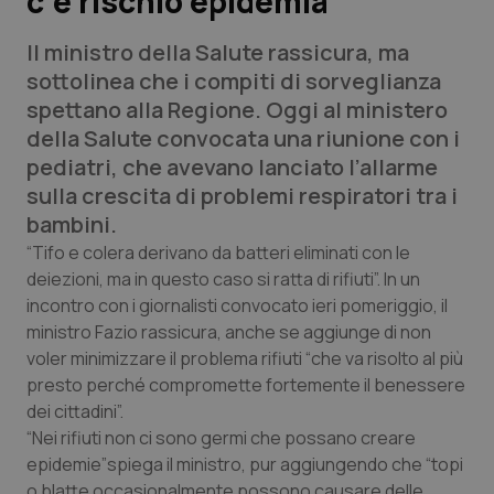
c’è rischio epidemia”
Il ministro della Salute rassicura, ma
Scienza e Farmaci
sottolinea che i compiti di sorveglianza
spettano alla Regione. Oggi al ministero
Studi e Analisi
della Salute convocata una riunione con i
pediatri, che avevano lanciato l’allarme
Lettere al direttore
sulla crescita di problemi respiratori tra i
bambini.
Edizioni Regionali
“Tifo e colera derivano da batteri eliminati con le
deiezioni, ma in questo caso si ratta di rifiuti”. In un
QS Pro
incontro con i giornalisti convocato ieri pomeriggio, il
ministro Fazio rassicura, anche se aggiunge di non
Professionisti Sanitari.AI
voler minimizzare il problema rifiuti “che va risolto al più
presto perché compromette fortemente il benessere
Abruzzo
QS Pro Gold
dei cittadini”.
“Nei rifiuti non ci sono germi che possano creare
QS Club
Newsletter
Basilicata
Artrite & artrosi
epidemie”spiega il ministro, pur aggiungendo che “topi
o blatte occasionalmente possono causare delle