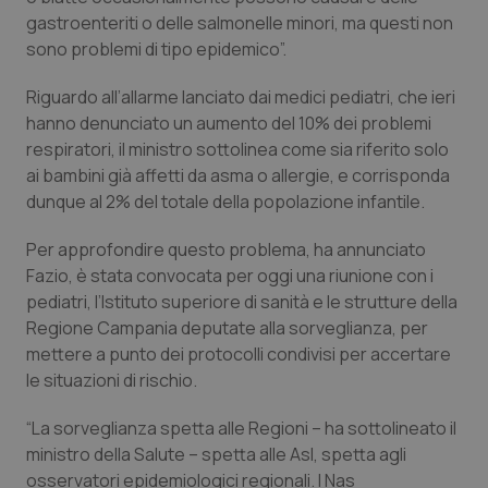
Calabria
Asma & BPCO
gastroenteriti o delle salmonelle minori, ma questi non
sono problemi di tipo epidemico”.
Campania
Car-T
Riguardo all’allarme lanciato dai medici pediatri, che ieri
hanno denunciato un aumento del 10% dei problemi
Emilia-Romagna
Colesterolo & coronaropatie
respiratori, il ministro sottolinea come sia riferito solo
ai bambini già affetti da asma o allergie, e corrisponda
Friuli Venezia Giulia
Dermatite Atopica
dunque al 2% del totale della popolazione infantile.
Lazio
Diabete & glucometri
Per approfondire questo problema, ha annunciato
Fazio, è stata convocata per oggi una riunione con i
Liguria
Disturbi dell’umore
pediatri, l’Istituto superiore di sanità e le strutture della
Regione Campania deputate alla sorveglianza, per
mettere a punto dei protocolli condivisi per accertare
Lombardia
Dolore
le situazioni di rischio.
Marche
Donna & Salute
“La sorveglianza spetta alle Regioni – ha sottolineato il
ministro della Salute – spetta alle Asl, spetta agli
Molise
Epatiti
osservatori epidemiologici regionali. I Nas