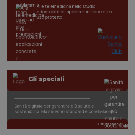
AI e telemedicina nello studio
odontoiatrico: applicazioni concrete e
uso protetto
CookieScriptConsent
5 mesi
CookieScript
settim
www.quotidianosanita.it
Gli speciali
Sanità digitale per garantire più salute e
sostenibilità. Ma servono standard e condivisione
Tutti gli speciali