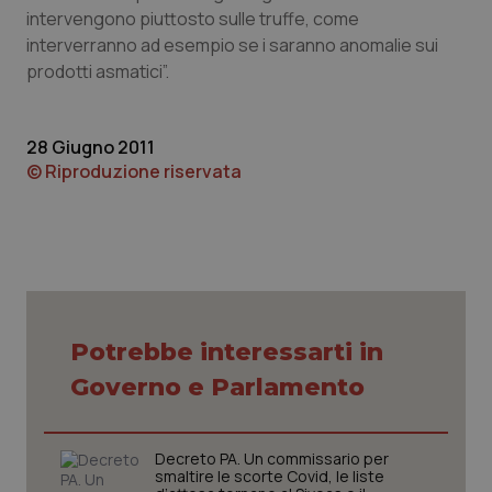
intervengono piuttosto sulle truffe, come
Piemonte
HIV
interverranno ad esempio se i saranno anomalie sui
prodotti asmatici”.
Provincia Autonoma di Bolzano
Infezioni & Febbre
28 Giugno 2011
Provincia Autonoma di Trento
Ipertensione & Scompenso
© Riproduzione riservata
Puglia
Malattie rare
Sardegna
Malattia di Crohn & Rettocolite Ulcerosa
Sicilia
Neuroscienze & patologie neurodegenerative
Potrebbe interessarti in
Toscana
Obesità
Governo e Parlamento
Umbria
Oftalmologia
Decreto PA. Un commissario per
smaltire le scorte Covid, le liste