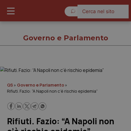
Domenica 9 Agosto 2026
Governo e Parlamento
Governo e Parlamento
Cronache
QS
»
Governo e Parlamento
»
Rifiuti. Fazio: “A Napoli non c’è rischio epidemia”
Governo e Parlamento
Regioni e Asl
Rifiuti. Fazio: “A Napoli non
Lavoro e Professioni