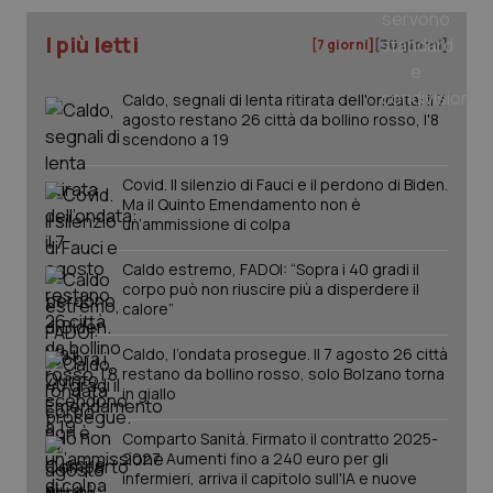
I più letti
[7 giorni]
[30 giorni]
tracking-sites-ironfish-
www.quotidianosanita.it
4
tracking-enable
settim
2 gior
Caldo, segnali di lenta ritirata dell'ondata: il 7
agosto restano 26 città da bollino rosso, l'8
scendono a 19
tracking-sites-ironfish-
www.quotidianosanita.it
4
Covid. Il silenzio di Fauci e il perdono di Biden.
session-id
settim
2 gior
Ma il Quinto Emendamento non è
un’ammissione di colpa
Caldo estremo, FADOI: “Sopra i 40 gradi il
corpo può non riuscire più a disperdere il
_ga
1 anno
Google LLC
calore”
mes
.quotidianosanita.it
Caldo, l’ondata prosegue. Il 7 agosto 26 città
restano da bollino rosso, solo Bolzano torna
in giallo
Comparto Sanità. Firmato il contratto 2025-
2027. Aumenti fino a 240 euro per gli
infermieri, arriva il capitolo sull'IA e nuove