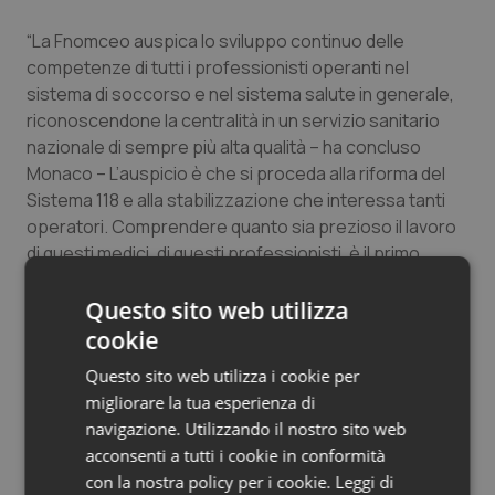
Salute orale & impianti
“La Fnomceo auspica lo sviluppo continuo delle
competenze di tutti i professionisti operanti nel
Sangue & coagulazione
sistema di soccorso e nel sistema salute in generale,
riconoscendone la centralità in un servizio sanitario
Tiroide
nazionale di sempre più alta qualità – ha concluso
Monaco – L’auspicio è che si proceda alla riforma del
Tumore al seno
Sistema 118 e alla stabilizzazione che interessa tanti
operatori. Comprendere quanto sia prezioso il lavoro
di questi medici, di questi professionisti, è il primo
Tumore ovarico
passo per valorizzarlo con contesti organizzativi
adeguati, per appropriatezza, efficacia, efficienza. E,
Questo sito web utilizza
Tumori del Polmone & Testa Collo
in primis, per quanto riguarda la sicurezza degli
cookie
operatori, troppo spesso esposti ad infezioni, come è
Tumori gastrointestinali
Questo sito web utilizza i cookie per
accaduto durante la pandemia, ad aggressioni e al
migliorare la tua esperienza di
burnout”.
Ulcera & Reflusso
navigazione. Utilizzando il nostro sito web
acconsenti a tutti i cookie in conformità
con la nostra policy per i cookie.
Leggi di
Vaccini
09 Settembre 2021