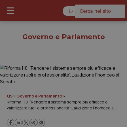
Sabato 8 Agosto 2026
Governo e Parlamento
Governo e Parlamento
Cronache
Governo e Parlamento
QS
»
Governo e Parlamento
»
Riforma 118. “Rendere il sistema sempre più efficace e
valorizzare ruoli e professionalità”. L’audizione Fnomceo al
Regioni e Asl
Senato
Lavoro e Professioni