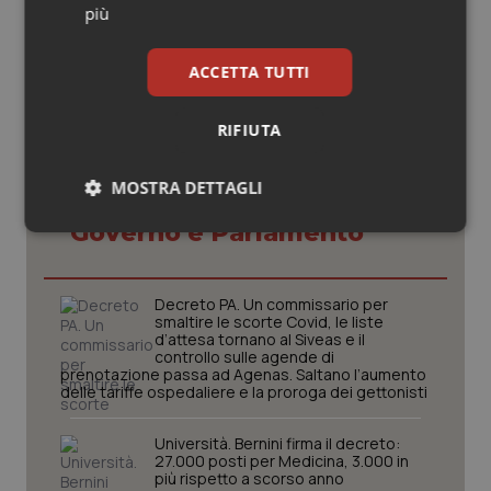
più
© Riproduzione riservata
ACCETTA TUTTI
RIFIUTA
MOSTRA DETTAGLI
Potrebbe interessarti in
Governo e Parlamento
Necessari
Statistici
Marketing
Decreto PA. Un commissario per
smaltire le scorte Covid, le liste
d’attesa tornano al Siveas e il
controllo sulle agende di
prenotazione passa ad Agenas. Saltano l’aumento
Necessari
Statistici
Marketing
delle tariffe ospedaliere e la proroga dei gettonisti
I cookie necessari contribuiscono a rendere fruibile il
Università. Bernini firma il decreto:
sito web abilitandone funzionalità di base quali la
27.000 posti per Medicina, 3.000 in
navigazione sulle pagine e l'accesso alle aree
più rispetto a scorso anno
protette del sito. Il sito web non è in grado di