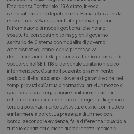
Emergenza Territoriale 118 è stato, invece,
Piemonte
HIV
sistematicamente depotenziato. Prima attraverso la
chiusura del 31% delle centrali operative; poi con
Provincia Autonoma di Bolzano
Infezioni & Febbre
l’affermazione di modelli gestionali che hanno
sostituito, con costi molto maggiori, il governo
Provincia Autonoma di Trento
Ipertensione & Scompenso
sanitario del Sistema con modalità di governo
amministrativo; infine, con la progressiva
desertificazione della presenza a bordo dei mezzi di
Puglia
Malattie rare
soccorso del SET-118 di personale sanitario medico –
infermieristico. Quando il paziente è in imminente
Sardegna
Malattia di Crohn & Rettocolite Ulcerosa
pericolo di vita, abbiamo il dovere di garantire che, nei
tempi previsti dall’attuale normativa, arrivi un mezzo di
Sicilia
Neuroscienze & patologie neurodegenerative
soccorso con un equipaggio sanitario in grado di
effettuare, in modo pertinente e integrato, diagnosi e
Toscana
Obesità
terapia potenzialmente salvavita, e quindi con medico
e infermiere a bordo. La presenza di un medico a
Umbria
Oftalmologia
bordo, secondo le evidenze, fa la differenza riguardo a
tutte le condizioni cliniche di emergenza, medica e