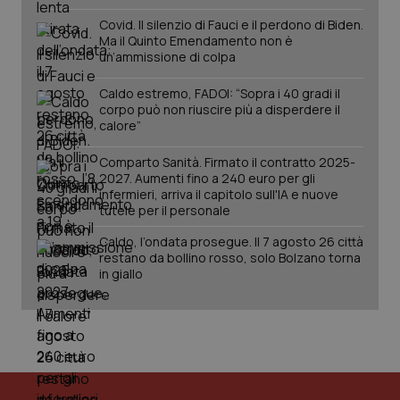
Covid. Il silenzio di Fauci e il perdono di Biden.
PHPSESSID
Sessio
PHP.net
Ma il Quinto Emendamento non è
www.quotidianosanita.it
un’ammissione di colpa
Caldo estremo, FADOI: “Sopra i 40 gradi il
corpo può non riuscire più a disperdere il
calore”
Comparto Sanità. Firmato il contratto 2025-
2027. Aumenti fino a 240 euro per gli
infermieri, arriva il capitolo sull'IA e nuove
tutele per il personale
Caldo, l’ondata prosegue. Il 7 agosto 26 città
restano da bollino rosso, solo Bolzano torna
in giallo
_ga_KM60CM4NPH
.quotidianosanita.it
1 anno
mes