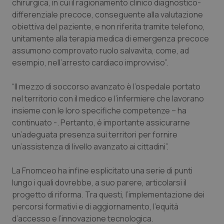
Valle D’Aosta
Oncodermatologia
chirurgica, in cui il ragionamento clinico diagnostico-
differenziale precoce, conseguente alla valutazione
obiettiva del paziente, e non riferita tramite telefono,
Veneto
Oncoematologia
unitamente alla terapia medica di emergenza precoce
assumono comprovato ruolo salvavita, come, ad
Oncologia & Nutrizione
esempio, nell’arresto cardiaco improvviso”.
Psoriasi & pelle
“Il mezzo di soccorso avanzato è l’ospedale portato
nel territorio con il medico e l’infermiere che lavorano
Quotidiano Cardiologia
insieme con le loro specifiche competenze – ha
continuato -. Pertanto, è importante assicurarne
Quotidiano Chirurgia
un’adeguata presenza sui territori per fornire
un’assistenza di livello avanzato ai cittadini”.
Quotidiano Oncologia
La Fnomceo ha infine esplicitato una serie di punti
lungo i quali dovrebbe, a suo parere, articolarsi il
Quotidiano Pediatria
progetto di riforma. Tra questi, l’implementazione dei
percorsi formativi e di aggiornamento, l’equità
Rene & patologie urogenitali
d’accesso e l’innovazione tecnologica.