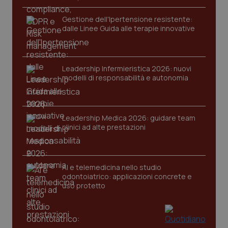
Gestione dell'Ipertensione resistente:
dalle Linee Guida alle terapie innovative
Leadership Infermieristica 2026: nuovi
modelli di responsabilità e autonomia
tracking-sites-ironfish-
www.quotidianosanita.it
4
tracking-enable
settim
2 gior
Leadership Medica 2026: guidare team
clinici ad alte prestazioni
tracking-sites-ironfish-
www.quotidianosanita.it
4
session-id
settim
AI e telemedicina nello studio
2 gior
odontoiatrico: applicazioni concrete e
uso protetto
_ga
1 anno
Google LLC
mes
.quotidianosanita.it