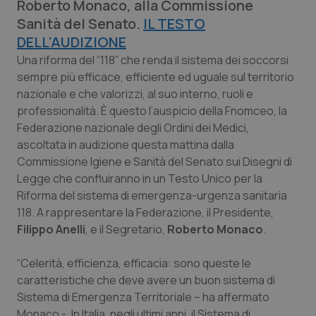
Roberto Monaco, alla Commissione
Calabria
Asma & BPCO
Sanità del Senato.
IL TESTO
DELL’AUDIZIONE
Campania
Car-T
Una riforma del “118” che renda il sistema dei soccorsi
sempre più efficace, efficiente ed uguale sul territorio
Emilia-Romagna
Colesterolo & coronaropatie
nazionale e che valorizzi, al suo interno, ruoli e
professionalità. È questo l’auspicio della Fnomceo, la
Friuli Venezia Giulia
Dermatite Atopica
Federazione nazionale degli Ordini dei Medici,
ascoltata in audizione questa mattina dalla
Lazio
Diabete & glucometri
Commissione Igiene e Sanità del Senato sui Disegni di
Legge che confluiranno in un Testo Unico per la
Liguria
Disturbi dell’umore
Riforma del sistema di emergenza-urgenza sanitaria
118. A rappresentare la Federazione, il Presidente,
Filippo Anelli
, e il Segretario,
Roberto Monaco
.
Lombardia
Dolore
“Celerità, efficienza, efficacia: sono queste le
Marche
Donna & Salute
caratteristiche che deve avere un buon sistema di
Sistema di Emergenza Territoriale – ha affermato
Molise
Epatiti
Monaco -. In Italia, negli ultimi anni, il Sistema di