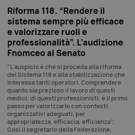
Riforma 118. “Rendere il
Scienza e Farmaci
sistema sempre più efficace
e valorizzare ruoli e
Studi e Analisi
professionalità”. L’audizione
Lettere al direttore
Fnomceo al Senato
Edizioni Regionali
"L’auspicio è che si proceda alla riforma
del Sistema 118 e alla stabilizzazione che
QS Pro
interessa tanti operatori. Comprendere
quanto sia prezioso il lavoro di questi
Professionisti Sanitari.AI
medici, di questi professionisti, è il primo
passo per valorizzarlo con contesti
Abruzzo
QS Pro Gold
organizzativi adeguati, per
appropriatezza, efficacia, efficienza".
QS Club
Newsletter
Basilicata
Artrite & artrosi
Così il segretario della Federazione,