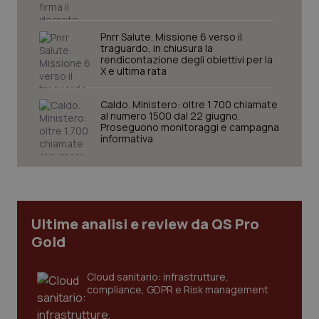
funzionare correttamente senza questi cookie.
Nome
Fornitore
/
Dominio
Scaden
Pnrr Salute. Missione 6 verso il
traguardo, in chiusura la
VISITOR_PRIVACY_METADATA
5 mesi
YouTube
settim
.youtube.com
rendicontazione degli obiettivi per la
X e ultima rata
Caldo. Ministero: oltre 1.700 chiamate
al numero 1500 dal 22 giugno.
Proseguono monitoraggi e campagna
informativa
Ultime analisi e review da QS Pro
Gold
Cloud sanitario: infrastrutture,
CookieScriptConsent
5 mesi
CookieScript
settim
www.quotidianosanita.it
compliance, GDPR e Risk management