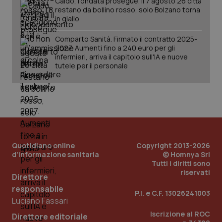
Caldo, l’ondata prosegue. Il 7 agosto 26 città
restano da bollino rosso, solo Bolzano torna
in giallo
Comparto Sanità. Firmato il contratto 2025-
2027. Aumenti fino a 240 euro per gli
infermieri, arriva il capitolo sull'IA e nuove
tutele per il personale
Quotidiano online
Copyright 2013-2026
d'informazione sanitaria
© Homnya Srl
Tutti i diritti sono
riservati
Direttore
responsabile
PHPSESSID
Sessio
P.I. e C.F. 13026241003
PHP.net
Luciano Fassari
www.quotidianosanita.it
Iscrizione al ROC
Direttore editoriale