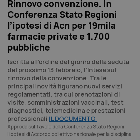
Rinnovo convenzione. In
Conferenza Stato Regioni
Scienza e Farmaci
l’ipotesi di Acn per 19mila
Studi e Analisi
farmacie private e 1.700
pubbliche
Lettere al direttore
Iscritta all’ordine del giorno della seduta
Edizioni Regionali
del prossimo 13 febbraio, l’Intesa sul
rinnovo della convenzione. Tra le
QS Pro
principali novità figurano nuovi servizi
regolamentati, tra cui prenotazioni di
Professionisti Sanitari.AI
visite, somministrazioni vaccinali, test
diagnostici, telemedicina e prestazioni
Abruzzo
QS Pro Gold
professionali
IL DOCUMENTO
QS Club
Newsletter
Approda sul Tavolo della Conferenza Stato Regioni
Basilicata
Artrite & artrosi
l’ipotesi di Accordo collettivo nazionale per la disciplina