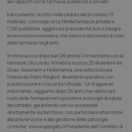
dei rapporti con le farmacie pubbliche e private.
Calabria
Asma & BPCO
Il documento, iscritto nella seduta del prossimo 13
Campania
Car-T
febbraio, coinvolge circa 19mila farmacie private e
1.700 pubbliche, aggiorna il precedente Acn e integra
Emilia-Romagna
Colesterolo & coronaropatie
le innovazioni normative che hanno trasformato il ruolo
delle farmacie negli anni.
Friuli Venezia Giulia
Dermatite Atopica
Si rinnova così dopo ben 26 anni la Convenzione con le
farmacie. L’Accordo, firmata lo scorso 20 dicembre da
Lazio
Diabete & glucometri
Sisac, Assofarm e Federfarma, una volta ricevuta
l’intesa da Stato-Regioni, diventerà operativo con
Liguria
Disturbi dell’umore
pubblicazione in Gazzetta Ufficiale. “Un traguardo
importante, raggiunto dopo 26 anni che valorizza il
Lombardia
Dolore
ruolo delle farmacie nel rispondere ai bisogni di salute
dei cittadini, garantendo servizi accessibili
Marche
Donna & Salute
direttamente sul territorio, con particolare attenzione
alla prevenzione e alla gestione delle patologie
croniche” aveva spiegato il Presidente del Comitato di
Molise
Epatiti