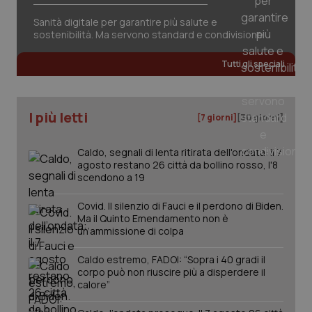
Sanità digitale per garantire più salute e
sostenibilità. Ma servono standard e condivisione
Tutti gli speciali
tracking-sites-ironfish-
www.quotidianosanita.it
4
tracking-enable
settim
2 gior
I più letti
[7 giorni]
[30 giorni]
Caldo, segnali di lenta ritirata dell'ondata: il 7
tracking-sites-ironfish-
www.quotidianosanita.it
4
session-id
settim
agosto restano 26 città da bollino rosso, l'8
2 gior
scendono a 19
Covid. Il silenzio di Fauci e il perdono di Biden.
Ma il Quinto Emendamento non è
un’ammissione di colpa
_ga
1 anno
Google LLC
mes
.quotidianosanita.it
Caldo estremo, FADOI: “Sopra i 40 gradi il
corpo può non riuscire più a disperdere il
calore”