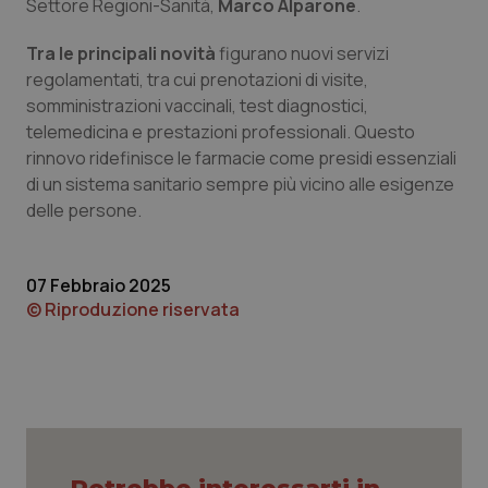
Settore Regioni-Sanità,
Marco Alparone
.
Piemonte
HIV
Tra le principali novità
figurano nuovi servizi
regolamentati, tra cui prenotazioni di visite,
Provincia Autonoma di Bolzano
Infezioni & Febbre
somministrazioni vaccinali, test diagnostici,
telemedicina e prestazioni professionali. Questo
Provincia Autonoma di Trento
Ipertensione & Scompenso
rinnovo ridefinisce le farmacie come presidi essenziali
di un sistema sanitario sempre più vicino alle esigenze
Puglia
Malattie rare
delle persone.
Sardegna
Malattia di Crohn & Rettocolite Ulcerosa
07 Febbraio 2025
© Riproduzione riservata
Sicilia
Neuroscienze & patologie neurodegenerative
Toscana
Obesità
Umbria
Oftalmologia