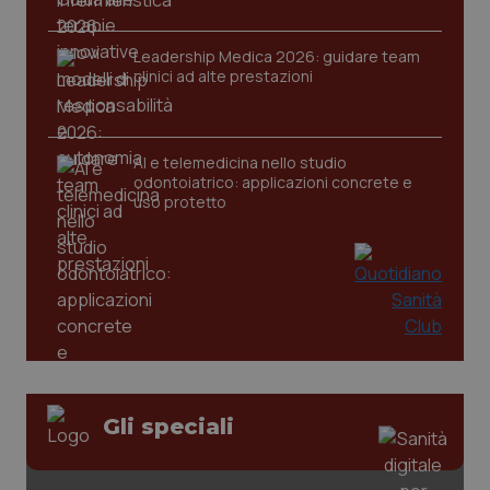
Leadership Medica 2026: guidare team
clinici ad alte prestazioni
AI e telemedicina nello studio
odontoiatrico: applicazioni concrete e
uso protetto
CookieScriptConsent
5 mesi
CookieScript
settim
www.quotidianosanita.it
Gli speciali