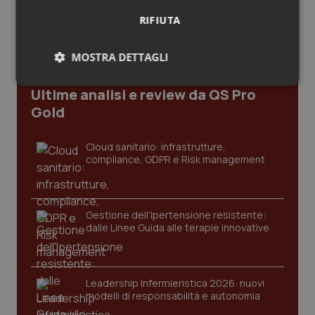
informativa
Salute orale & impianti
RIFIUTA
Sangue & coagulazione
MOSTRA DETTAGLI
Necessari
Statistici
Marketing
Tiroide
Ultime analisi e review da QS Pro
Gold
Tumore al seno
Cloud sanitario: infrastrutture,
compliance, GDPR e Risk management
Tumore ovarico
Necessari
Statistici
Marketing
Tumori del Polmone & Testa Collo
I cookie necessari contribuiscono a rendere fruibile il
Gestione dell'Ipertensione resistente:
sito web abilitandone funzionalità di base quali la
dalle Linee Guida alle terapie innovative
Tumori gastrointestinali
navigazione sulle pagine e l'accesso alle aree
protette del sito. Il sito web non è in grado di
funzionare correttamente senza questi cookie.
Ulcera & Reflusso
Nome
Fornitore
/
Dominio
Scaden
Leadership Infermieristica 2026: nuovi
modelli di responsabilità e autonomia
VISITOR_PRIVACY_METADATA
5 mesi
YouTube
Vaccini
settim
.youtube.com