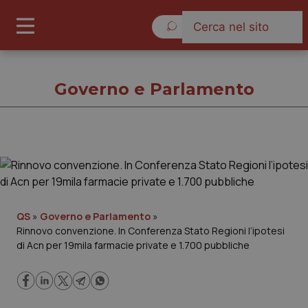
Domenica 9 Agosto 2026
Governo e Parlamento
Governo e Parlamento
Cronache
QS
»
Governo e Parlamento
»
Rinnovo convenzione. In Conferenza Stato Regioni l’ipotesi
Governo e Parlamento
di Acn per 19mila farmacie private e 1.700 pubbliche
Regioni e Asl
Lavoro e Professioni