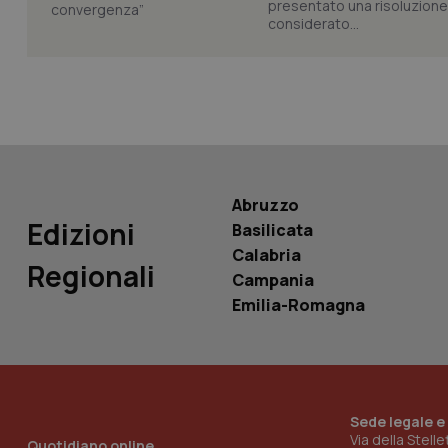
presentato una risoluzione c
considerato...
YSC
__Secure-
ROLLOUT_TOKEN
tracking-sites-
ironfish-tracking-
named-enable
Abruzzo
Edizioni
Basilicata
Calabria
Regionali
Campania
Emilia-Romagna
Sede legale e
Via della Stell
Quotidiano online