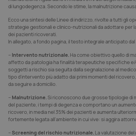
di lungodegenza. Secondo le stime, la malnutrizione causa
Ecco una sintesi delle Linee di indirizzo, rivolte a tutti g
strategie gestionali e clinico-nutrizionali da adottare per 
dei pazienti ricoverati.
In allegato, a fondo pagina, il testo integrale anticipato dal
–
Intervento nutrizionale.
Ha come obiettivo quello di 
affetto da patologia ha finalità terapeutiche specifiche e
soggetti a rischio sia seguita dalla segnalazione al medico
tipo d’intervento più adatto dai primi momenti del ricovero,
da seguire a domicilio.
–
Malnutrizione.
Si riconoscono due grosse tipologie di m
del paziente, i tempi di degenza e comportano un aumento d
ricovero, in media nel 35% dei pazienti e aumenta ulterior
fortemente legata all’ambiente in cui vive: si aggira attor
–
Screening del rischio nutrizionale.
La valutazione del 