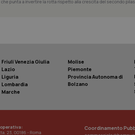
he punta a invertire la rotta rispetto alla crescita del secondo pilas
Youtube.
Sessione
Questo cookie è impostato da YouTube per
Google LLC
delle visualizzazioni dei video incorporati.
.youtube.com
.youtube.com
5 mesi 4
Questo cookie è impostato da YouTube pe
settimane
dell'autenticazione e della personalizzazi
utente
www.quotidianosanita.it
4
Questo cookie è impostato dall'applicazion
settimane
sistema di tracking solo in caso di utenti 
2 giorni
provider WelfareLink.
Friuli Venezia Giulia
Molise
Lazio
Piemonte
Liguria
Provincia Autonoma di
Bolzano
Lombardia
Marche
 operativa:
Coordinamento Pubbl
etta, 23, 00186 - Roma