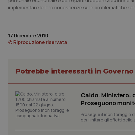
personale economale e dei reparti di degenza ed infine al per
I cookie necessari con
e l'accesso alle aree 
implementare le loro conoscenze sulle problematiche relat
Nome
VISITOR_PRIVACY_
17 Dicembre 2010
© Riproduzione riservata
CookieScriptConse
Potrebbe interessarti in Govern
tracking-sites-ironf
tracking-enable
Caldo. Ministero: 
tracking-sites-ironf
session-id
Proseguono monit
_ga
Prosegue il monitoraggio de
per limitare gli effetti dell