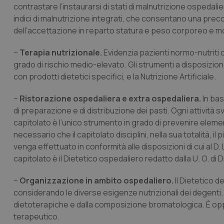
contrastare l’instaurarsi di stati di malnutrizione ospedali
indici di malnutrizione integrati, che consentano una pre
dell’accettazione in reparto statura e peso corporeo e m
–
Terapia nutrizionale.
Evidenzia pazienti normo-nutriti o
grado di rischio medio-elevato. Gli strumenti a disposizion
con prodotti dietetici specifici, e la Nutrizione Artificiale.
–
Ristorazione ospedaliera e extra ospedaliera.
In bas
di preparazione e di distribuzione dei pasti. Ogni attività s
capitolato è l’unico strumento in grado di prevenire element
necessario che il capitolato disciplini, nella sua totalità, 
venga effettuato in conformità alle disposizioni di cui al D
capitolato è il Dietetico ospedaliero redatto dalla U. O. di D
–
Organizzazione in ambito ospedaliero.
Il Dietetico 
considerando le diverse esigenze nutrizionali dei degenti
dietoterapiche e dalla composizione bromatologica. È oppor
terapeutico.