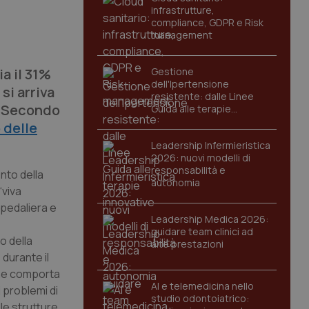
infrastrutture,
compliance, GDPR e Risk
management
a il 31%
Gestione
dell'Ipertensione
 si arriva
resistente: dalle Linee
. Secondo
Guida alle terapie
innovative
 delle
Leadership Infermieristica
2026: nuovi modelli di
responsabilità e
nto della
autonomia
“viva
spedaliera e
Leadership Medica 2026:
guidare team clinici ad
o della
alte prestazioni
 durante il
ione comporta
AI e telemedicina nello
i problemi di
studio odontoiatrico:
lle strutture