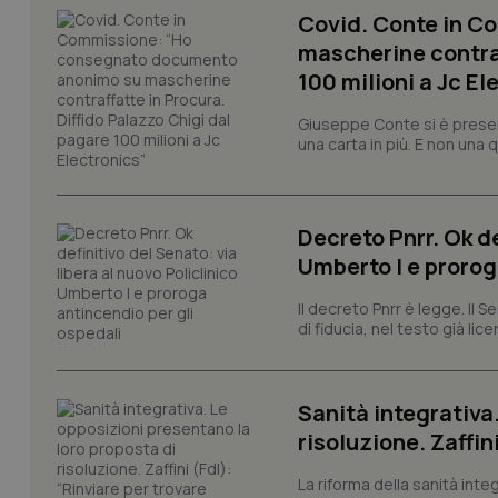
Covid. Conte in 
mascherine contraf
100 milioni a Jc El
PHPSESSID
Giuseppe Conte si è presen
una carta in più. E non una
_ga_KM60CM4NPH
Decreto Pnrr. Ok de
Umberto I e prorog
Il decreto Pnrr è legge. Il 
Nome
di fiducia, nel testo già lic
Nome
VISITOR_INFO1_LIV
_ga_0VMQEQKQ1N
Sanità integrativa
risoluzione. Zaffin
__Secure-YNID
La riforma della sanità int