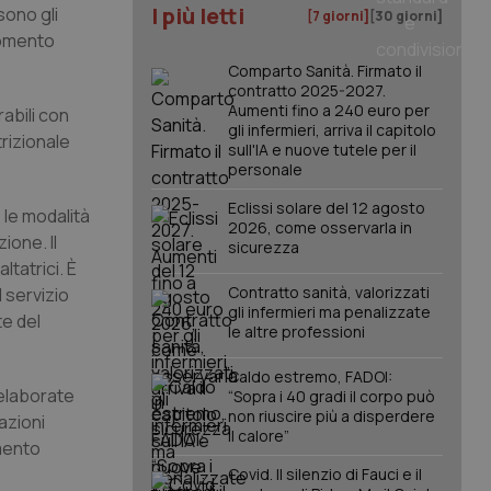
I più letti
sono gli
[7 giorni]
[30 giorni]
momento
Comparto Sanità. Firmato il
contratto 2025-2027.
Aumenti fino a 240 euro per
abili con
gli infermieri, arriva il capitolo
trizionale
sull'IA e nuove tutele per il
personale
Eclissi solare del 12 agosto
 le modalità
2026, come osservarla in
ione. Il
sicurezza
ltatrici. È
Contratto sanità, valorizzati
l servizio
gli infermieri ma penalizzate
te del
le altre professioni
Caldo estremo, FADOI:
 elaborate
“Sopra i 40 gradi il corpo può
non riuscire più a disperdere
azioni
il calore”
umento
Covid. Il silenzio di Fauci e il