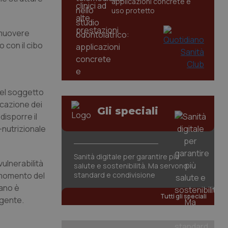
applicazioni concrete e
uso protetto
romuovere
o con il cibo
nel soggetto
icazione dei
Gli speciali
disporre il
-nutrizionale
Sanità digitale per garantire più
ulnerabilità
salute e sostenibilità. Ma servono
l momento del
standard e condivisione
iano è
Tutti gli speciali
egente.