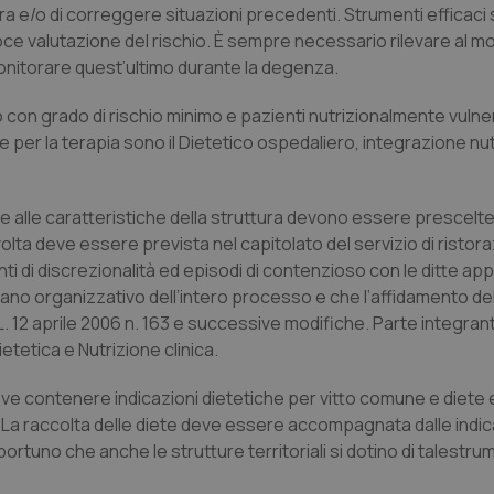
era e/o di correggere situazioni precedenti. Strumenti efficaci 
coce valutazione del rischio. È sempre necessario rilevare al 
onitorare quest’ultimo durante la degenza.
 con grado di rischio minimo e pazienti nutrizionalmente vulner
e per la terapia sono il Dietetico ospedaliero, integrazione nu
e alle caratteristiche della struttura devono essere prescelte
volta deve essere prevista nel capitolato del servizio di ristoraz
i di discrezionalità ed episodi di contenzioso con le ditte appa
il piano organizzativo dell’intero processo e che l’affidamento de
. L. 12 aprile 2006 n. 163 e successive modifiche. Parte integran
ietetica e Nutrizione clinica.
deve contenere indicazioni dietetiche per vitto comune e diete
. La raccolta delle diete deve essere accompagnata dalle indic
tuno che anche le strutture territoriali si dotino di talestr