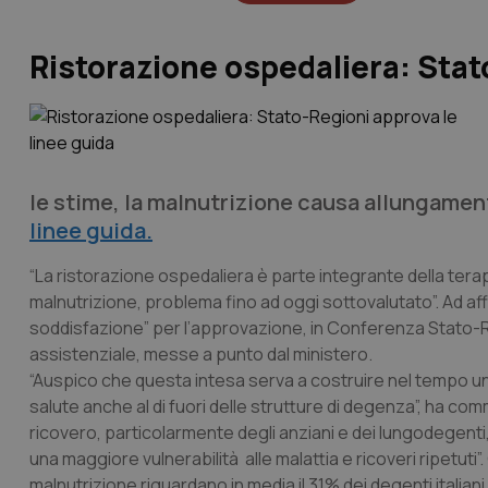
Ristorazione ospedaliera: Stat
le stime, la malnutrizione causa allungamen
linee guida.
“La ristorazione ospedaliera è parte integrante della terap
malnutrizione, problema fino ad oggi sottovalutato”. Ad aff
soddisfazione” per l’approvazione, in Conferenza Stato-Reg
assistenziale, messe a punto dal ministero.
“Auspico che questa intesa serva a costruire nel tempo u
salute anche al di fuori delle strutture di degenza”, ha co
ricovero, particolarmente degli anziani e dei lungodegenti
una maggiore vulnerabilità alle malattia e ricoveri ripetuti
malnutrizione riguardano in media il 31% dei degenti italiani