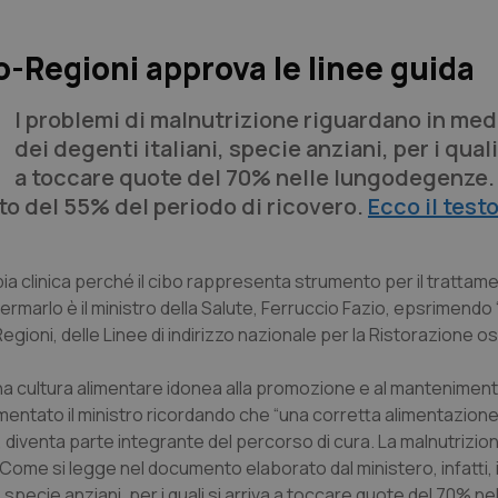
o-Regioni approva le linee guida
I problemi di malnutrizione riguardano in medi
dei degenti italiani, specie anziani, per i quali
a toccare quote del 70% nelle lungodegenze
to del 55% del periodo di ricovero.
Ecco il testo
ia clinica perché il cibo rappresenta strumento per il trattame
ermarlo è il ministro della Salute, Ferruccio Fazio, epsrimendo 
ioni, delle Linee di indirizzo nazionale per la Ristorazione o
na cultura alimentare idonea alla promozione e al manteniment
mmentato il ministro ricordando che “una corretta alimentazione
, diventa parte integrante del percorso di cura. La malnutriz
”. Come si legge nel documento elaborato dal ministero, infatti, 
, specie anziani, per i quali si arriva a toccare quote del 70% ne