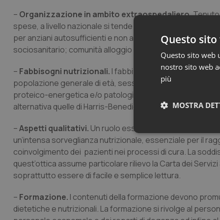
–
Organizzazione in ambito extraospedaliero.
Tenuto 
spese, a livello nazionale si tende a sviluppare un sistem
Questo sito 
per anziani autosufficienti e non autosufficienti; assisten
sociosanitario; comunità alloggio per anziani.
Questo sito web ut
nostro sito web ac
–
Fabbisogni nutrizionali.
I fabbisogni nutrizionali delle
più
popolazione generale di età, sesso e peso corporeo simil
proteico-energetica e/o patologie associate. Il dispendio 
MOSTRA DET
alternativa quelle di Harris-Benedict. Anche i fabbisogni di
–
Aspetti qualitativi.
Un ruolo essenziale ha in questo sett
Neces
un’intensa sorveglianza nutrizionale, essenziale per il ra
coinvolgimento dei pazienti nei processi di cura. La soddis
quest’ottica assume particolare rilievo la Carta dei Servi
soprattutto essere di facile e semplice lettura.
–
Formazione.
I contenuti della formazione devono promu
dietetiche e nutrizionali. La formazione si rivolge al person