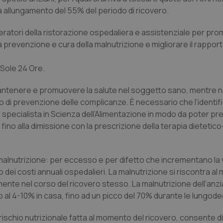
 allungamento del 55% del periodo di ricovero.
li operatori della ristorazione ospedaliera e assistenziale per p
la prevenzione e cura della malnutrizione e migliorare il rapport
Sole 24 Ore
.
mantenere e promuovere la salute nel soggetto sano, mentre 
/o di prevenzione delle complicanze. È necessario che l’identif
 specialista in Scienza dell’Alimentazione in modo da poter pre
 fino alla dimissione con la prescrizione della terapia dietetico
alnutrizione: per eccesso e per difetto che incrementano la v
ei costi annuali ospedalieri. La malnutrizione si riscontra a
mente nel corso del ricovero stesso. La malnutrizione dell’anz
no al 4-10% in casa, fino ad un picco del 70% durante le lungod
rischio nutrizionale fatta al momento del ricovero, consente di