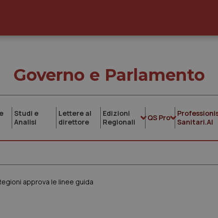
Governo e Parlamento
e
Studi e
Lettere al
Edizioni
Professionis
QS Pro
Analisi
direttore
Regionali
Sanitari.AI
egioni approva le linee guida