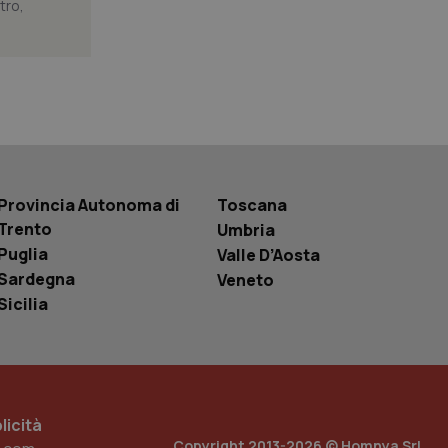
tro,
 tenere traccia
r la gestione
one dell’esperienza
e per abilitare il
loggato con identity
Provincia Autonoma di
Toscana
Trento
Umbria
Puglia
Valle D’Aosta
Sardegna
Veneto
Sicilia
icità
Copyright 2013-2026 © Homnya Srl