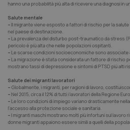
hanno una probabilità più alta di ricevere una diagnosi in 
CookieScriptConse
Salute mentale
–
Il migrante viene esposto a fattori di rischio per la sal
nel paese di destinazione.
tracking-sites-ironf
tracking-enable
–
La prevalenza del disturbo post-traumatico da stress (PTS
pericolo è più alta che nelle popolazioni ospitanti.
tracking-sites-ironf
–
Le scarse condizioni socioeconomiche sono associate all’au
session-id
–
La migrazione è stata considerata un fattore di rischio p
mostrano tassi di depressione e sintomi di PTSD più alti rispe
_ga
Salute dei migranti lavoratori
–
Globalmente, i migranti, per ragioni di lavoro, costituis
–
Nel 2015, circa il 12% di tutti i lavoratori della Regione E
–
Le loro condizioni di impiego variano drasticamente nella 
PHPSESSID
l'accesso alla protezione sociale e sanitaria.
–
I migranti maschi mostrano molti più infortuni sul lavoro ri
donne migranti appaiono essere simili a quelli della popol