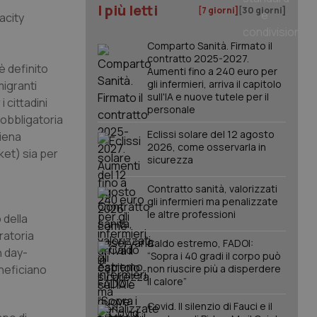
I più letti
[7 giorni]
[30 giorni]
acity
Comparto Sanità. Firmato il
contratto 2025-2027.
 è definito
Aumenti fino a 240 euro per
gli infermieri, arriva il capitolo
migranti
sull'IA e nuove tutele per il
 cittadini
personale
e obbligatoria
Eclissi solare del 12 agosto
piena
2026, come osservarla in
cket) sia per
sicurezza
Contratto sanità, valorizzati
gli infermieri ma penalizzate
le altre professioni
 della
ratoria
Caldo estremo, FADOI:
n day-
“Sopra i 40 gradi il corpo può
eneficiano
non riuscire più a disperdere
il calore”
Covid. Il silenzio di Fauci e il