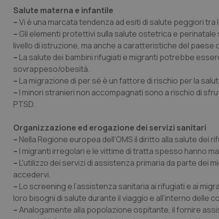
Salute materna e infantile
–
Vi è una marcata tendenza ad esiti di salute peggiori tra le
_ga_KM60CM4NPH
–
Gli elementi protettivi sulla salute ostetrica e perinatal
livello di istruzione, ma anche a caratteristiche del paese
–
La salute dei bambini rifugiati e migranti potrebbe essere
Nome
sovrappeso/obesità.
Nome
–
La migrazione di per sé è un fattore di rischio per la sal
VISITOR_INFO1_LIV
_ga_0VMQEQKQ1N
–
I minori stranieri non accompagnati sono a rischio di sfr
PTSD.
__Secure-YNID
Organizzazione ed erogazione dei servizi sanitari
–
Nella Regione europea dell’OMS il diritto alla salute dei rif
–
I migranti irregolari e le vittime di tratta spesso hanno m
–
L'utilizzo dei servizi di assistenza primaria da parte dei 
YSC
accedervi.
–
Lo screening e l’assistenza sanitaria ai rifugiati e ai mig
__Secure-
ROLLOUT_TOKEN
loro bisogni di salute durante il viaggio e all’interno delle 
–
Analogamente alla popolazione ospitante, il fornire assiste
tracking-sites-