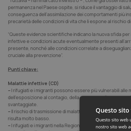
“Tuttavia – ha rimarcato il Ministro – , come già osservato 
permanenza nel Paese ospite, si riduce il vantaggio di salut
conseguenza dell’assimilazione dei comportamenti più insa
precarietà delle condizioni di vita che li espone al rischio d
“Queste evidenze scientifiche indicano la nuova sfida per il
infettive e condizioni acute eventualmente presenti all’arri
presente, nonché alle condizioni correlate a diseguaglia
cruciale alla prevenzione”.
Punti chiave:
Malattie infettive (CD)
–
I rifugiati e i migranti possono essere più vulnerabili alle 
dell'esposizione al contagio, della mancanza di accesso all'
svantaggiate.
Questo sito 
–
Il rischio di trasmissione di malattie infettive dalla po
risulta molto basso.
Questo sito web ut
–
I rifugiati e i migranti nella Regione possono avere una 
nostro sito web ac