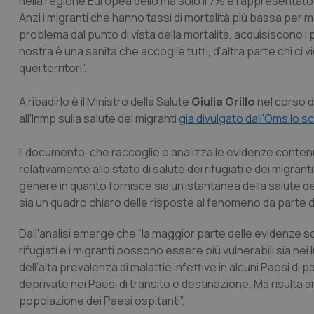
nella regione Europea dello ma solo il 7% è rappresentato d
Anzi i migranti che hanno tassi di mortalità più bassa per
problema dal punto di vista della mortalità, acquisiscono i 
nostra è una sanità che accoglie tutti, d'altra parte chi ci vien
quei territori”.
A ribadirlo è il Ministro della Salute
Giulia Grillo
nel corso d
all’Inmp sulla salute dei migranti
già divulgato dall'Oms lo 
Il documento, che raccoglie e analizza le evidenze contenut
relativamente allo stato di salute dei rifugiati e dei migran
genere in quanto fornisce sia un’istantanea della salute dei 
sia un quadro chiaro delle risposte al fenomeno da parte dei
Dall'analisi emerge che “la maggior parte delle evidenze sc
rifugiati e i migranti possono essere più vulnerabili sia nei
dell’alta prevalenza di malattie infettive in alcuni Paesi di p
deprivate nei Paesi di transito e destinazione. Ma risulta a
popolazione dei Paesi ospitanti”.