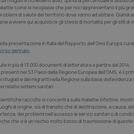
a rifugiati e richiedenti asilo, quindi la percentuale è abbast
 malattie come le neoplasie che per noi rappresentano il più gr
problemi di salute del territorio dove vanno ad abitare. Quindi 
e a vivere qui acquisisce gli stessi di mortalità per gli stili di vit
ella presentazione in Italia del Rapporto dell’Oms Europa cur
scorso gennaio
.
e in più di 13.000 documenti di letteratura a partire dal 2014,
ti presenti nei 53 Paesi della Regione Europea dell’OMS, è il pr
rifugiati e dei migranti nella Regione sulla base dell’evidenza 
 relativi sistemi sanitari.
ientifiche raccolte si concentra sulle malattie infettive, most
 luoghi di origine, sia di transito che di destinazione, a causa, 
artenza, dei problemi nell'accesso ai servizi sanitari o di condizi
nche che vi è un rischio molto basso di trasmissione di queste 