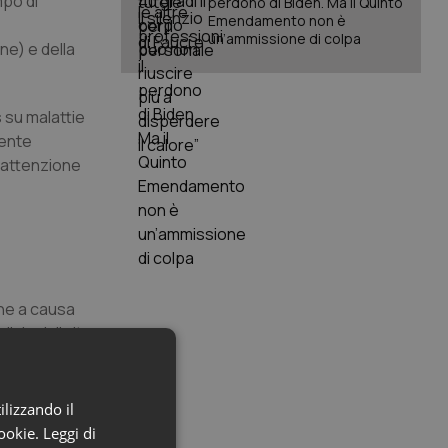
mpo di
perdono di Biden. Ma il Quinto
Emendamento non è
un’ammissione di colpa
ne) e della
s su malattie
mente
’attenzione
ione a causa
izioni di vita
opea dell'OMS
ilizzando il
e quelle
cookie.
Leggi di