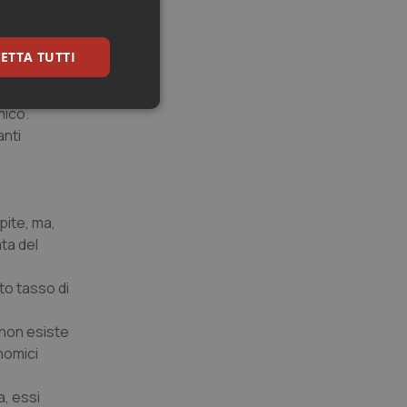
tia, a
te.
ETTA TUTTI
di
mico.
keting
anti
pite, ma,
ta del
igazione sulle pagine
to tasso di
kie.
 non esiste
er memorizzare le
nomici
utente per la loro
 dati sul consenso
itiche e
tendo che le loro
a, essi
ssioni future.