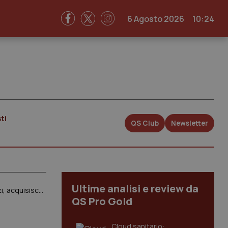
6 Agosto 2026
10:24
ti
QS Club
Newsletter
Ultime analisi e review da
Salute dei migranti in Europa. Grillo: “Non c’è un aumento della trasmissione delle malattie infettive. Anzi, acquisiscono i problemi di salute del territorio dove vanno ad abitare”
QS Pro Gold
Cloud sanitario: