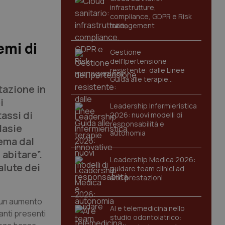
infrastrutture,
compliance, GDPR e Risk
management
emi di
Gestione
dell'Ipertensione
resistente: dalle Linee
Guida alle terapie
tazione in
innovative
i
Leadership Infermieristica
assi di
2026: nuovi modelli di
responsabilità e
lasie
autonomia
lema dal
 abitare”.
Leadership Medica 2026:
alute dei
guidare team clinici ad
alte prestazioni
è un aumento
AI e telemedicina nello
anti presenti
studio odontoiatrico: