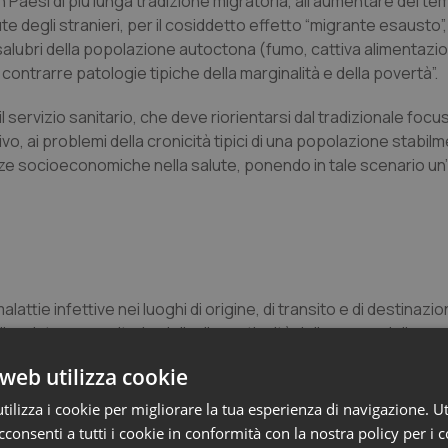
in Paesi di più lunga tradizione migratoria, all’aumentare del te
e degli stranieri, per il cosiddetto effetto “migrante esausto”,
lubri della popolazione autoctona (fumo, cattiva alimentazio
i contrarre patologie tipiche della marginalità e della povertà”.
 servizio sanitario, che deve riorientarsi dal tradizionale focu
vo, ai problemi della cronicità tipici di una popolazione stabil
nze socioeconomiche nella salute, ponendo in tale scenario un
malattie infettive nei luoghi di origine, di transito e di destinaz
assistenza sanitaria, della discontinuità delle cure e delle cond
web utilizza cookie
polazione migrante alla popolazione ospitante della Regione Eur
ilizza i cookie per migliorare la tua esperienza di navigazione. Ut
minore copertura per le vaccinazioni introdotte di recente, com
consenti a tutti i cookie in conformità con la nostra policy per i 