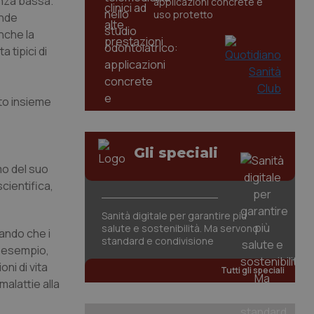
anza bassa.
applicazioni concrete e
uso protetto
ande
anche la
a tipici di
ato insieme
Gli speciali
imo del suo
scientifica,
Sanità digitale per garantire più
salute e sostenibilità. Ma servono
rando che i
standard e condivisione
ad esempio,
oni di vita
Tutti gli speciali
malattie alla