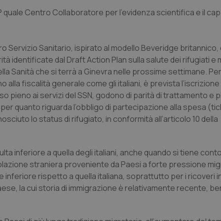
 quale Centro Collaboratore per l’evidenza scientifica e il cap
ostro Servizio Sanitario, ispirato al modello Beveridge britannico,
rità identificate dal Draft Action Plan sulla salute dei rifugiati e 
la Sanità che si terrà a Ginevra nelle prossime settimane. Per i
 alla fiscalità generale come gli italiani, è prevista l’iscrizion
sso pieno ai servizi del SSN, godono di parità di trattamento e 
 sia per quanto riguarda l’obbligo di partecipazione alla spesa (ti
nosciuto lo status di rifugiato, in conformità all’articolo 10 della
isulta inferiore a quella degli italiani, anche quando si tiene conto
polazione straniera proveniente da Paesi a forte pressione mig
eriore rispetto a quella italiana, soprattutto per i ricoveri i
Paese, la cui storia di immigrazione è relativamente recente, b