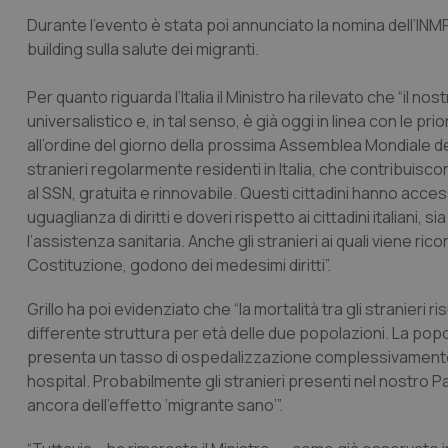
Durante l’evento è stata poi annunciato la nomina dell’INMP
building sulla salute dei migranti.
Per quanto riguarda l’Italia il Ministro ha rilevato che “il n
universalistico e, in tal senso, è già oggi in linea con le prio
all’ordine del giorno della prossima Assemblea Mondiale del
stranieri regolarmente residenti in Italia, che contribuiscono
al SSN, gratuita e rinnovabile. Questi cittadini hanno acce
uguaglianza di diritti e doveri rispetto ai cittadini italiani,
l’assistenza sanitaria. Anche gli stranieri ai quali viene rico
Costituzione, godono dei medesimi diritti”.
Grillo ha poi evidenziato che “la mortalità tra gli stranieri r
differente struttura per età delle due popolazioni. La po
presenta un tasso di ospedalizzazione complessivamente inf
hospital. Probabilmente gli stranieri presenti nel nostro 
ancora dell’effetto ‘migrante sano’”.