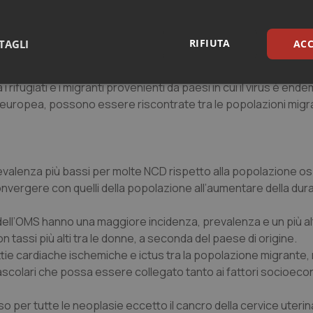
alenza di tubercolosi sono a maggior rischio di sviluppare la malat
viaggio e delle condizioni di vita e di lavoro nel paese ospitan
RIFIUTA
TAGLI
ACC
etti da HIV acquisisce l’infezione dopo essere giunta nel paese 
si ritardata.
i rifugiati e i migranti provenienti da paesi in cui il virus è ende
sari
Statistici
Mar
one europea, possono essere riscontrate tra le popolazioni migr
i prevalenza più bassi per molte NCD rispetto alla popolazione os
Necessari
Statistici
Marketing
convergere con quelli della popolazione all’aumentare della dura
tribuiscono a rendere fruibile il sito web abilitandone funzionalità di base quali la nav
ea dell’OMS hanno una maggiore incidenza, prevalenza e un più al
protette del sito. Il sito web non è in grado di funzionare correttamente senza questi coo
n tassi più alti tra le donne, a seconda del paese di origine.
Fornitore
/
Dominio
Scadenza
Descrizione
tie cardiache ischemiche e ictus tra la popolazione migrante,
METADATA
5 mesi 4
Questo cookie viene utilizzato p
YouTube
vascolari che possa essere collegato tanto ai fattori socioeco
settimane
scelte di consenso e privacy dell'
.youtube.com
interazione con il sito. Registra i
del visitatore riguardo a varie pol
impostazioni sulla privacy, garan
so per tutte le neoplasie eccetto il cancro della cervice uterin
preferenze siano onorate nelle se