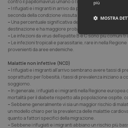
contro il papillomavirus umano o l’influenza.
più
–
I rifugiati e i migranti in arrivo da paesi con un'alta prev
seconda della condizione vissuta nel loro paese, durante il 
MOSTRA DET
–
Una percentuale significativa dei rifugiati e migranti aff
destinazione e ha maggiore probabilità di avere una diagno
–
Le infezioni da virus dell'epatite B e C sono più comuni tra 
Neces
–
Le infezioni tropicali e parassitarie, rare in nella Regi
provenienti da aree endemiche.
Malattie non infettive (NCD)
–
I rifugiati e i migranti all'arrivo sembrano avere tassi d
soprattutto per l'obesità, i tassi di prevalenza iniziano a 
soggiorno.
I cookie necessari con
–
In generale, i rifugiati e i migranti nella Regione europ
e l'accesso alle aree 
mortalità per il diabete rispetto alla popolazione ospite, co
Nome
–
Sebbene generalmente vi sia un maggior rischio di malat
VISITOR_PRIVACY_
un modello chiaro per la prevalenza delle malattie cardio
quanto a fattori specifici della migrazione.
–
Sebbene i rifugiati e i migranti abbiano un rischio più bas