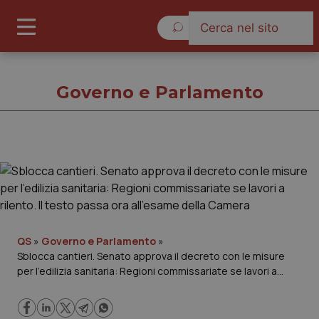
Domenica 9 Agosto 2026
Governo e Parlamento
Governo e Parlamento
Cronache
Governo e Parlamento
QS
»
Governo e Parlamento
»
Sblocca cantieri. Senato approva il decreto con le misure
per l’edilizia sanitaria: Regioni commissariate se lavori a
Regioni e Asl
rilento. Il testo passa ora all’esame della Camera
Lavoro e Professioni