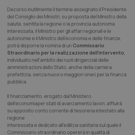
Valle D’Aosta
Oncodermatologia
Decorso inutilmente il termine assegnato il Presidente
Veneto
Oncoematologia
del Consiglio dei Ministri, su proposta del Ministro della
salute, sentita la regione o la provincia autonoma
interessata, il Ministro per gli affari regionali e le
Oncologia & Nutrizione
autonomie e il Ministro dell’economia e delle finanze,
potrà disporre la nomina di un
Commissario
Psoriasi & pelle
Straordinario per la realizzazione dell’intervento
,
individuato nell’ambito dei ruoli dirigenziali delle
Quotidiano Cardiologia
amministrazioni dello Stato, anche della carriera
prefettizia, senza nuovi o maggiori oneri per la finanza
Quotidiano Chirurgia
pubblica.
Quotidiano Oncologia
Il finanziamento, erogato dal Ministero
dell’economiaper stati di avanzamento lavori, affluirà
Quotidiano Pediatria
su apposito conto corrente di tesoreria intestato alla
regione
interessata e dedicato all’edilizia sanitaria sul quale il
Rene & patologie urogenitali
Commissario straordinario opererà in qualità di