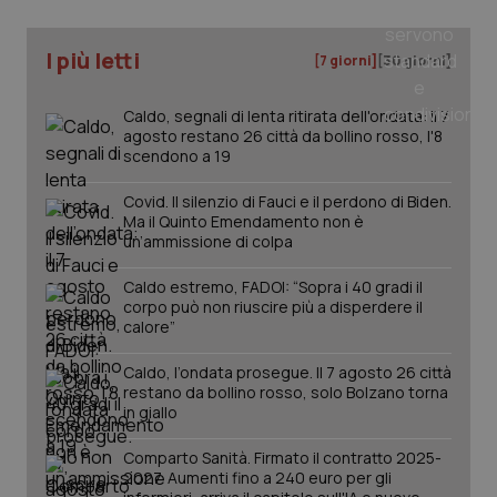
I più letti
[7 giorni]
[30 giorni]
Caldo, segnali di lenta ritirata dell'ondata: il 7
agosto restano 26 città da bollino rosso, l'8
scendono a 19
Covid. Il silenzio di Fauci e il perdono di Biden.
Ma il Quinto Emendamento non è
un’ammissione di colpa
_ga_KM60CM4NPH
.quotidianosanita.it
1 anno
Caldo estremo, FADOI: “Sopra i 40 gradi il
mes
corpo può non riuscire più a disperdere il
calore”
Caldo, l’ondata prosegue. Il 7 agosto 26 città
restano da bollino rosso, solo Bolzano torna
in giallo
Comparto Sanità. Firmato il contratto 2025-
2027. Aumenti fino a 240 euro per gli
Fornitore
/
Nome
Scadenza
Descrizion