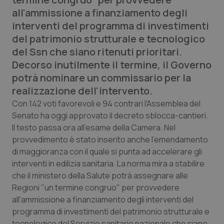
Calabria
Asma & BPCO
all'ammissione a finanziamento degli
interventi del programma di investimenti
Campania
Car-T
del patrimonio strutturale e tecnologico
del Ssn che siano ritenuti prioritari.
Emilia-Romagna
Colesterolo & coronaropatie
Decorso inutilmente il termine, il Governo
potrà nominare un commissario per la
Friuli Venezia Giulia
Dermatite Atopica
realizzazione dell'intervento.
Con 142 voti favorevoli e 94 contrari l'Assemblea del
Lazio
Diabete & glucometri
Senato ha oggi approvato il decreto sblocca-cantieri.
Il testo passa ora all'esame della Camera. Nel
Liguria
Disturbi dell’umore
provvedimento è stato inserito anche l'emendamento
di maggioranza con il quale si punta ad accelerare gli
Lombardia
Dolore
interventi in edilizia sanitaria. La norma mira a stabilire
che il ministero della Salute potrà assegnare alle
Regioni "un termine congruo" per provvedere
Marche
Donna & Salute
all'ammissione a finanziamento degli interventi del
programma di investimenti del patrimonio strutturale e
Molise
Epatiti
tecnologico del Servizio sanitario nazionale che siano