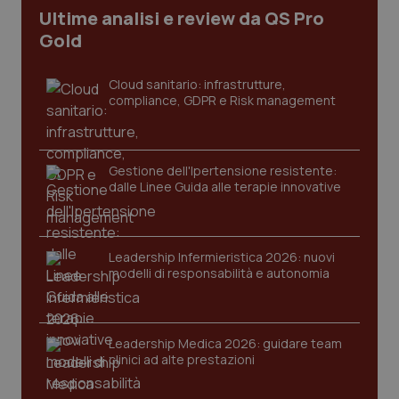
Ultime analisi e review da QS Pro
Gold
tracking-sites-ironfish-
www.quotidianosanita.it
4
tracking-enable
settim
2 gior
Cloud sanitario: infrastrutture,
compliance, GDPR e Risk management
tracking-sites-ironfish-
www.quotidianosanita.it
4
session-id
settim
2 gior
Gestione dell'Ipertensione resistente:
dalle Linee Guida alle terapie innovative
_ga
1 anno
Google LLC
Leadership Infermieristica 2026: nuovi
mes
.quotidianosanita.it
modelli di responsabilità e autonomia
Leadership Medica 2026: guidare team
clinici ad alte prestazioni