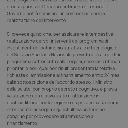
ritenuti prioritari. Decorso inutilmente il termine, il
Piemonte
HIV
Governo potrà nominare un commissario per la
realizzazione dell'intervento.
Provincia Autonoma di Bolzano
Infezioni & Febbre
Si prevede quindi che, per assicurare la tempestiva
Provincia Autonoma di Trento
Ipertensione & Scompenso
realizzazione dei soli interventi del programma di
investimenti del patrimonio strutturale e tecnologico
Puglia
Malattie rare
del Servizio Sanitario Nazionale previsti negli accordi di
programma sottoscritti dalle regioni, che siano ritenuti
prioritari e per i quali non risulti presentata la relativa
Sardegna
Malattia di Crohn & Rettocolite Ulcerosa
richiesta di ammissione al finanziamento entro 24 mesi
dalla sottoscrizione dell’accordo stesso, il Ministro
Sicilia
Neuroscienze & patologie neurodegenerative
della salute, con proprio decreto ricognitivo, e previa
valutazione del relativo stato di attuazione in
Toscana
Obesità
contraddittorio con la regione o la provincia autonoma
interessata, assegna a quest’ultima un termine
Umbria
Oftalmologia
congruo per provvedere all’ammissione a
finanziamento.