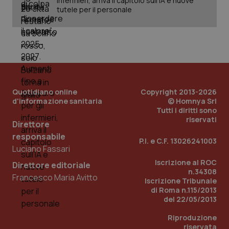
infermieri, arriva il capitolo sull'IA e nuove
Dominio
tutele per il personale
Nome
Fornitore
/
Dominio
Scadenza
Des
_ga_0VMQEQKQ1N
.quotidianosanita.it
1 anno 1
Questo
mese
cookie
VISITOR_INFO1_LIVE
5 mesi 4
Que
Google LLC
viene
settimane
imp
.youtube.com
utilizzato
You
da Google
ten
Analytics
pre
per
del
mantener
vid
lo stato
inco
della
può
sessione.
Quotidiano online
Copyright 2013-2026
det
vis
d'informazione sanitaria
© Homnya Srl
web
Tutti i diritti sono
uti
riservati
nuo
Direttore
ver
dell
responsabile
P.I. e C.F. 13026241003
You
Luciano Fassari
__Secure-YNID
.youtube.com
5 mesi 4
Que
Iscrizione al ROC
settimane
imp
Direttore editoriale
You
n.34308
Francesco Maria Avitto
ten
Iscrizione Tribunale
pre
di Roma n.115/2013
del
del 22/05/2013
vid
inco
può
Riproduzione
det
riservata
vis