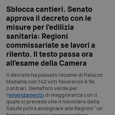
Sblocca cantieri. Senato
Scienza e Farmaci
approva il decreto con le
misure per l’edilizia
Studi e Analisi
sanitaria: Regioni
Lettere al direttore
commissariate se lavori a
Edizioni Regionali
rilento. Il testo passa ora
all’esame della Camera
QS Pro
Il decreto ha passato l'esame di Palazzo
Professionisti Sanitari.AI
Madama con 142 voti favorevoli e 94
contrari. Semaforo verde per
Abruzzo
QS Pro Gold
l'
emendamento
di maggioranza con il
quale si prevede che il ministero della
QS Club
Newsletter
Basilicata
Artrite & artrosi
Salute potrà assegnare alle Regioni "un
termine congruo" per provvedere