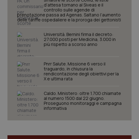
d’attesa tornano al Siveas e il
controllo sulle agende di
prenotazione passa ad Agenas. Saltano l’aumento
delle tariffe ospedaliere e la proroga dei gettonisti
Università. Bernini firma il decreto:
27.000 posti per Medicina, 3.000 in
più rispetto a scorso anno
Pnrr Salute. Missione 6 verso il
traguardo, in chiusura la
rendicontazione degli obiettivi per la
CookieScriptConsent
5 mesi
CookieScript
X e ultima rata
settim
www.quotidianosanita.it
Caldo. Ministero: oltre 1.700 chiamate
al numero 1500 dal 22 giugno.
Proseguono monitoraggi e campagna
informativa