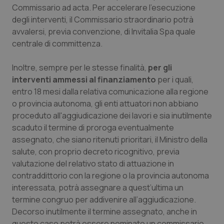
Commissario ad acta. Per accelerare l’esecuzione
Salute orale & impianti
degli interventi, il Commissario straordinario potrà
avvalersi, previa convenzione, di Invitalia Spa quale
Sangue & coagulazione
centrale di committenza.
Tiroide
Inoltre, sempre per le stesse finalità,
per gli
interventi ammessi al finanziamento
per i quali,
Tumore al seno
entro 18 mesi dalla relativa comunicazione alla regione
o provincia autonoma, gli enti attuatori non abbiano
Tumore ovarico
proceduto all'aggiudicazione dei lavori e sia inutilmente
scaduto il termine di proroga eventualmente
assegnato, che siano ritenuti prioritari, il Ministro della
Tumori del Polmone & Testa Collo
salute, con proprio decreto ricognitivo, previa
valutazione del relativo stato di attuazione in
Tumori gastrointestinali
contraddittorio con la regione o la provincia autonoma
interessata, potrà assegnare a quest’ultima un
Ulcera & Reflusso
termine congruo per addivenire all’aggiudicazione.
Decorso inutilmente il termine assegnato, anche in
Vaccini
questo caso potrà essere nominato un commissario