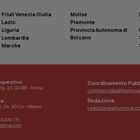
.youtube.com
5 mesi 4
Questo cookie è impostato da YouTube pe
settimane
dell'autenticazione e della personalizzazi
utente
Friuli Venezia Giulia
Molise
www.quotidianosanita.it
4
Questo cookie è impostato dall'applicazion
Lazio
Piemonte
settimane
sistema di tracking solo in caso di utenti 
2 giorni
provider WelfareLink.
Liguria
Provincia Autonoma di
Bolzano
Lombardia
Marche
 operativa:
Coordinamento Pubbl
etta, 23, 00186 - Roma
commerciale@homnya
Redazione
va:
ni, 24, 20124 - Milano
redazione@homnya.c
45209 715
omnya.com