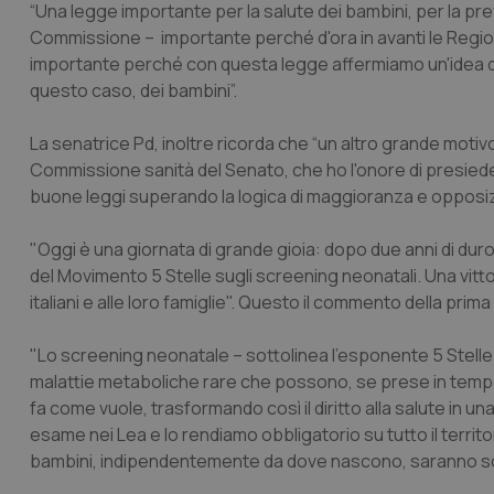
“Una legge importante per la salute dei bambini, per la pre
Commissione – importante perché d'ora in avanti le Region
importante perché con questa legge affermiamo un'idea di s
questo caso, dei bambini”.
La senatrice Pd, inoltre ricorda che “un altro grande motiv
Commissione sanità del Senato, che ho l'onore di presiede
buone leggi superando la logica di maggioranza e opposiz
"Oggi è una giornata di grande gioia: dopo due anni di dur
del Movimento 5 Stelle sugli screening neonatali. Una vittor
italiani e alle loro famiglie". Questo il commento della prima
"Lo screening neonatale – sottolinea l'esponente 5 Stelle
malattie metaboliche rare che possono, se prese in temp
fa come vuole, trasformando così il diritto alla salute in
esame nei Lea e lo rendiamo obbligatorio su tutto il territ
bambini, indipendentemente da dove nascono, saranno s