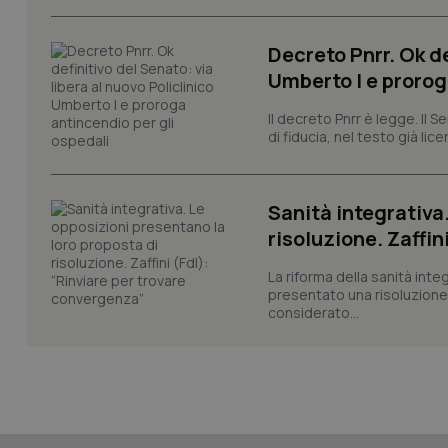
Decreto Pnrr. Ok de
Umberto I e prorog
Il decreto Pnrr è legge. Il 
_ga_KM60CM4NPH
di fiducia, nel testo già lic
Sanità integrativa
Nome
Nome
risoluzione. Zaffin
VISITOR_INFO1_LIV
_ga_0VMQEQKQ1N
La riforma della sanità int
presentato una risoluzione c
considerato...
__Secure-YNID
YSC