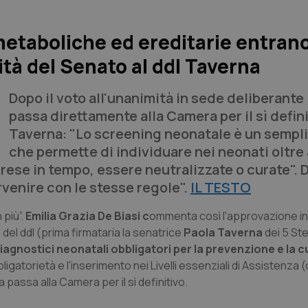
etaboliche ed ereditarie entrano
tà del Senato al ddl Taverna
Dopo il voto all'unanimità in sede deliberante 
passa direttamente alla Camera per il sì defini
Taverna: "Lo screening neonatale è un sempl
che permette di individuare nei neonati oltre
ese in tempo, essere neutralizzate o curate". D
venire con le stesse regole".
IL TESTO
 più”.
Emilia Grazia De Biasi c
ommenta così l'approvazione i
el ddl (prima firmataria la senatrice
Paola Taverna
dei 5 Ste
iagnostici neonatali obbligatori per la prevenzione e la c
igatorietà e l'inserimento nei Livelli essenziali di Assistenza 
a passa alla Camera per il sì definitivo.