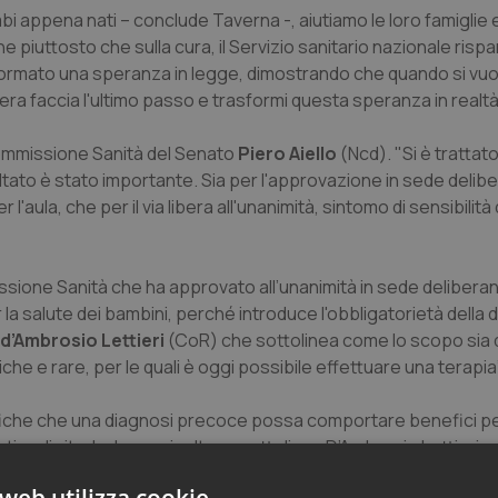
mbi appena nati – conclude Taverna -, aiutiamo le loro famiglie e
piuttosto che sulla cura, il Servizio sanitario nazionale rispa
formato una speranza in legge, dimostrando che quando si vuo
mera faccia l'ultimo passo e trasformi questa speranza in realtà
Commissione Sanità del Senato
Piero Aiello
(Ncd). "Si è trattato
sultato è stato importante. Sia per l'approvazione in sede delib
aula, che per il via libera all'unanimità, sintomo di sensibilità 
ssione Sanità che ha approvato all’unanimità in sede deliberante
la salute dei bambini, perché introduce l'obbligatorietà della 
 d’Ambrosio Lettieri
(CoR) che sottolinea come lo scopo sia q
iche e rare, per le quali è oggi possibile effettuare una terapia”
tifiche che una diagnosi precoce possa comportare benefici per
tiva di vita. La legge, inoltre – sottolinea D’Ambrosio Lettieri 
 sottoporre a screening neonatale obbligatorio, sinora limitate