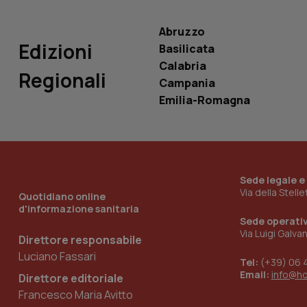
__Secure-
ROLLOUT_TOKEN
Abruzzo
tracking-sites-
Edizioni
Basilicata
ironfish-tracking-
named-enable
Calabria
Regionali
Campania
Emilia-Romagna
Sede legale e
Via della Stell
Quotidiano online
d'informazione sanitaria
Sede operati
Via Luigi Galva
Direttore responsabile
Luciano Fassari
Tel:
(+39) 06 
Email:
info@h
Direttore editoriale
Francesco Maria Avitto