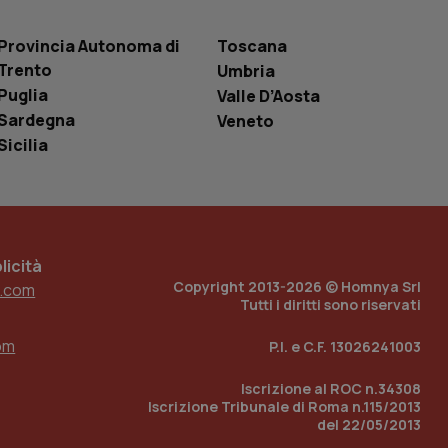
r la gestione
one dell’esperienza
Provincia Autonoma di
Toscana
e per abilitare il
Trento
Umbria
loggato con identity
Puglia
Valle D’Aosta
Sardegna
Veneto
Sicilia
icità
Copyright 2013-2026 © Homnya Srl
.com
Tutti i diritti sono riservati
om
P.I. e C.F. 13026241003
Iscrizione al ROC n.34308
Iscrizione Tribunale di Roma n.115/2013
del 22/05/2013