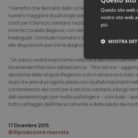
Questo sito 
“I benefici che derivano dallo screening neonatale allargat
Questo sito web ut
numero maggiore di patologie per la programmazione e la r
nostro sito web ac
costi per il Servizio sanitario nazionale a lungo termine e co
più
incertezza della diagnosi, con elevati costi umani e anche sa
inadeguati”, conclude il senatore augurandosi “che le Regio
MOSTRA DET
alle disposizioni perché la diagnosi precoce neonatale allar
"Un passo avanti importante nella cura dei nostri bambini"
Neces
bicamerale Infanzia e adolescenza. "Fino ad ora – aggiunge
decisione delle singole Regioni e solo in alcune era stato 
dopo tre anni di progetto pilota con risultati importanti ne
contenimento dei costi per il servizio sanitario a lungo ter
dati epidemiologici per molte patologie e – conclude – quin
tutto vantaggio dell'intera comunità e della salute dei nost
I cookie necessari con
e l'accesso alle aree 
17 Dicembre 2015
Nome
© Riproduzione riservata
VISITOR_PRIVACY_