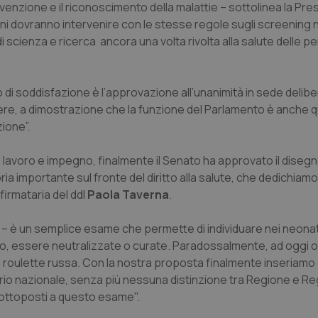
venzione e il riconoscimento della malattie – sottolinea la Pre
i dovranno intervenire con le stesse regole sugli screening n
cienza e ricerca ancora una volta rivolta alla salute delle pe
o di soddisfazione è l’approvazione all’unanimità in sede delibe
re, a dimostrazione che la funzione del Parlamento è anche qu
ione”.
o lavoro e impegno, finalmente il Senato ha approvato il disegn
ia importante sul fronte del diritto alla salute, che dedichiamo
 firmataria del ddl
Paola Taverna
.
 – è un semplice esame che permette di individuare nei neonat
o, essere neutralizzate o curate. Paradossalmente, ad oggi 
 una roulette russa. Con la nostra proposta finalmente inseriam
orio nazionale, senza più nessuna distinzione tra Regione e Re
ottoposti a questo esame".