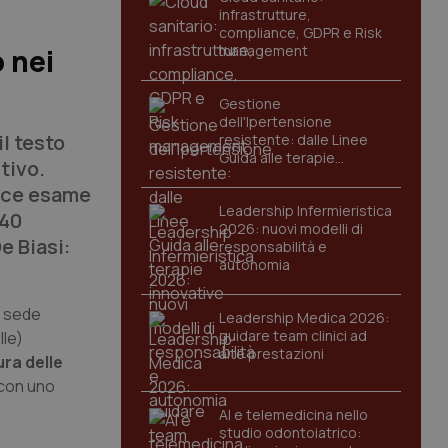
infrastrutture,
compliance, GDPR e Risk
management
 nei
Gestione
dell'Ipertensione
il testo
resistente: dalle Linee
Guida alle terapie
tivo.
innovative
ice esame
Leadership Infermieristica
 40
2026: nuovi modelli di
e Biasi:
responsabilità e
autonomia
n sede
Leadership Medica 2026:
guidare team clinici ad
lle)
alte prestazioni
ura delle
(con uno
AI e telemedicina nello
studio odontoiatrico: