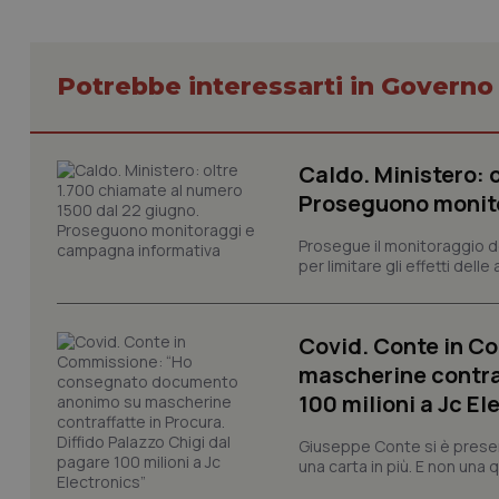
Potrebbe interessarti in Govern
CookieScriptConse
Caldo. Ministero: 
Proseguono monit
tracking-sites-ironf
tracking-enable
Prosegue il monitoraggio de
per limitare gli effetti dell
tracking-sites-ironf
session-id
_ga
Covid. Conte in 
mascherine contraf
100 milioni a Jc El
Giuseppe Conte si è presen
una carta in più. E non una
PHPSESSID