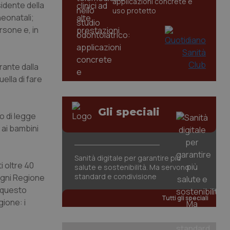
applicazioni concrete e
sidente della
uso protetto
eonatali;
rsone e, in
rante dalla
ella di fare
Gli speciali
o di legge
 ai bambini
Sanità digitale per garantire più
i oltre 40
salute e sostenibilità. Ma servono
standard e condivisione
ogni Regione
o questo
Tutti gli speciali
gione: i