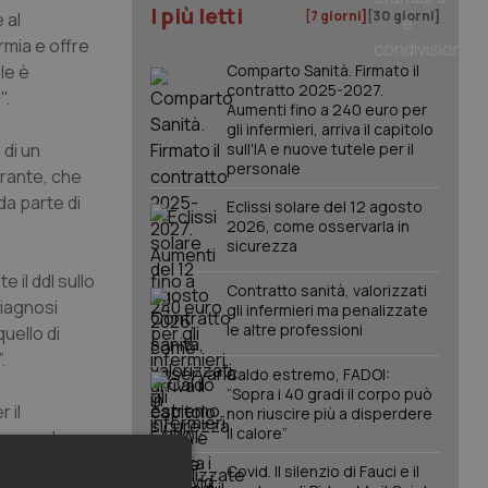
I più letti
[7 giorni]
[30 giorni]
 al
rmia e offre
le è
Comparto Sanità. Firmato il
contratto 2025-2027.
".
Aumenti fino a 240 euro per
gli infermieri, arriva il capitolo
 di un
sull'IA e nuove tutele per il
personale
erante, che
da parte di
Eclissi solare del 12 agosto
2026, come osservarla in
sicurezza
 il ddl sullo
Contratto sanità, valorizzati
diagnosi
gli infermieri ma penalizzate
le altre professioni
uello di
.
Caldo estremo, FADOI:
“Sopra i 40 gradi il corpo può
 il
non riuscire più a disperdere
il calore”
– prevede
 a tre”.
Covid. Il silenzio di Fauci e il