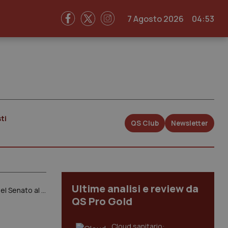
7 Agosto 2026
04:53
ti
QS Club
Newsletter
Ultime analisi e review da
Screening neonatali malattie metaboliche ed ereditarie entrano nei Lea. Sì della Commissione Sanità del Senato al ddl Taverna
QS Pro Gold
Cloud sanitario: