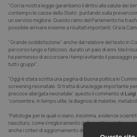
"Con la nostra legge garantiamo il diritto alla salute dei bi
contempo le casse dello Stato: puntando sulla prevenzione 
un servizio migliore. Questo ramo del Parlamento ha tras
possibile arrivare insieme a risultati importanti. Ora la Ca
"Grande soddisfazione" anche dal relatore del testo in 
percorso lungo e faticoso, durato un paio di anni. Ma il ri
ha permesso di accorciare i tempi evitando il passaggio per l'
tutti i gruppi".
“Oggi è stata scritta una pagina di buona politica in Commi
screening neonatale. Si tratta di una legge importante per 
precoce allargata neonatale”, questo il commento di
Luigi
“consentire, in tempo utile, la diagnosi di malattie, metabol
“Patologie per le quali vi siano, insomma, evidenze scien
nascituro, come il miglioramento della qualità e dell’aspetta
anche i criteri di aggiornamento del panel delle malattie da