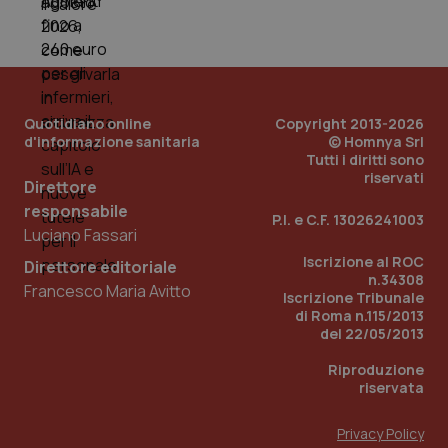
Quotidiano online
Copyright 2013-2026
d'informazione sanitaria
© Homnya Srl
Tutti i diritti sono
riservati
Direttore
responsabile
P.I. e C.F. 13026241003
_ga_KM60CM4NPH
.quotidianosanita.it
1 anno
Luciano Fassari
mes
Iscrizione al ROC
Direttore editoriale
n.34308
Francesco Maria Avitto
Iscrizione Tribunale
di Roma n.115/2013
del 22/05/2013
Riproduzione
riservata
Fornitore
/
Nome
Scadenza
Descrizion
Dominio
Privacy Policy
Nome
Fornitore
/
Dominio
Scadenza
Des