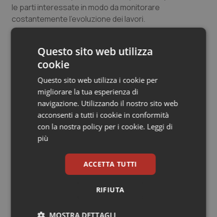
le parti interessate in modo da monitorare
Salute orale & impianti
costantemente l’evoluzione dei lavori.
Sangue & coagulazione
Questo sito web utilizza
18 Maggio 2023
Tiroide
cookie
© Riproduzione riservata
Questo sito web utilizza i cookie per
Tumore al seno
migliorare la tua esperienza di
navigazione. Utilizzando il nostro sito web
Tumore ovarico
acconsenti a tutti i cookie in conformità
con la nostra policy per i cookie.
Leggi di
Tumori del Polmone & Testa Collo
più
Potrebbe interessarti in
Governo e Parlamento
Tumori gastrointestinali
ACCETTA TUTTI
Ulcera & Reflusso
RIFIUTA
Decreto PA. Un commissario per
smaltire le scorte Covid, le liste
d’attesa tornano al Siveas e i poteri
Vaccini
ispettivi ad Agenas. Saltano l’aumento
MOSTRA DETTAGLI