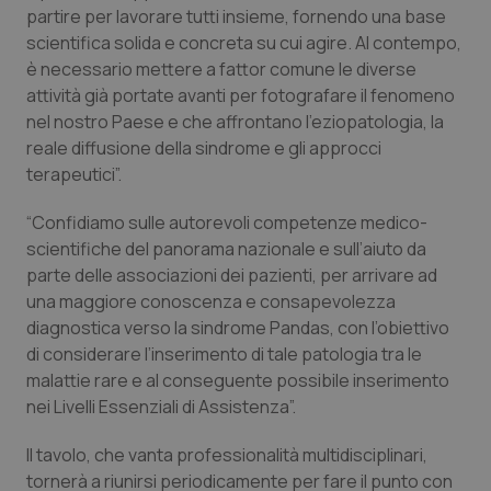
Valle D’Aosta
Oncodermatologia
partire per lavorare tutti insieme, fornendo una base
scientifica solida e concreta su cui agire. Al contempo,
Veneto
Oncoematologia
è necessario mettere a fattor comune le diverse
attività già portate avanti per fotografare il fenomeno
Oncologia & Nutrizione
nel nostro Paese e che affrontano l’eziopatologia, la
reale diffusione della sindrome e gli approcci
Psoriasi & pelle
terapeutici”.
“Confidiamo sulle autorevoli competenze medico-
Quotidiano Cardiologia
scientifiche del panorama nazionale e sull’aiuto da
parte delle associazioni dei pazienti, per arrivare ad
Quotidiano Chirurgia
una maggiore conoscenza e consapevolezza
diagnostica verso la sindrome Pandas, con l’obiettivo
Quotidiano Oncologia
di considerare l’inserimento di tale patologia tra le
malattie rare e al conseguente possibile inserimento
Quotidiano Pediatria
nei Livelli Essenziali di Assistenza”.
Il tavolo, che vanta professionalità multidisciplinari,
Rene & patologie urogenitali
tornerà a riunirsi periodicamente per fare il punto con