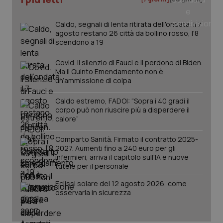
Caldo, segnali di lenta ritirata dell'ondata: il 7
agosto restano 26 città da bollino rosso, l'8
scendono a 19
Covid. Il silenzio di Fauci e il perdono di Biden.
Ma il Quinto Emendamento non è
un’ammissione di colpa
Caldo estremo, FADOI: “Sopra i 40 gradi il
corpo può non riuscire più a disperdere il
calore”
Comparto Sanità. Firmato il contratto 2025-
2027. Aumenti fino a 240 euro per gli
PHPSESSID
Sessio
PHP.net
infermieri, arriva il capitolo sull'IA e nuove
www.quotidianosanita.it
tutele per il personale
Eclissi solare del 12 agosto 2026, come
osservarla in sicurezza