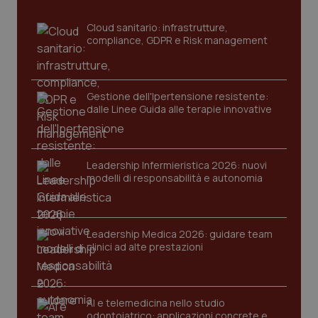
Cloud sanitario: infrastrutture,
compliance, GDPR e Risk management
Gestione dell'Ipertensione resistente:
dalle Linee Guida alle terapie innovative
CookieScriptConsent
5 mesi
CookieScript
settim
www.quotidianosanita.it
Leadership Infermieristica 2026: nuovi
modelli di responsabilità e autonomia
Leadership Medica 2026: guidare team
clinici ad alte prestazioni
AI e telemedicina nello studio
odontoiatrico: applicazioni concrete e