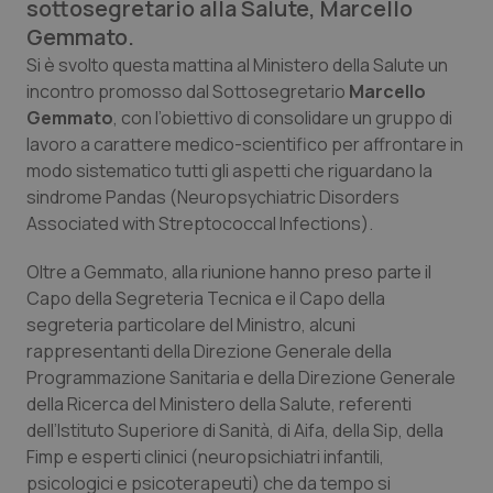
sottosegretario alla Salute, Marcello
Calabria
Asma & BPCO
Gemmato.
Si è svolto questa mattina al Ministero della Salute un
Campania
Car-T
incontro promosso dal Sottosegretario
Marcello
Gemmato
, con l’obiettivo di consolidare un gruppo di
Emilia-Romagna
Colesterolo & coronaropatie
lavoro a carattere medico-scientifico per affrontare in
modo sistematico tutti gli aspetti che riguardano la
Friuli Venezia Giulia
Dermatite Atopica
sindrome Pandas (Neuropsychiatric Disorders
Associated with Streptococcal Infections).
Lazio
Diabete & glucometri
Oltre a Gemmato, alla riunione hanno preso parte il
Capo della Segreteria Tecnica e il Capo della
Liguria
Disturbi dell’umore
segreteria particolare del Ministro, alcuni
rappresentanti della Direzione Generale della
Lombardia
Dolore
Programmazione Sanitaria e della Direzione Generale
della Ricerca del Ministero della Salute, referenti
Marche
Donna & Salute
dell’Istituto Superiore di Sanità, di Aifa, della Sip, della
Fimp e esperti clinici (neuropsichiatri infantili,
Molise
Epatiti
psicologici e psicoterapeuti) che da tempo si