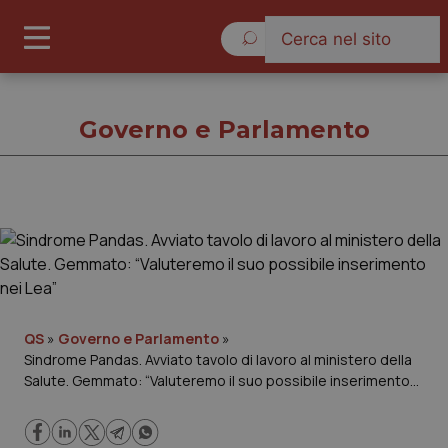
Venerdì 7 Agosto 2026
Governo e Parlamento
Governo e Parlamento
Cronache
Governo e Parlamento
QS
»
Governo e Parlamento
»
Sindrome Pandas. Avviato tavolo di lavoro al ministero della
Salute. Gemmato: “Valuteremo il suo possibile inserimento
Regioni e Asl
nei Lea”
Lavoro e Professioni