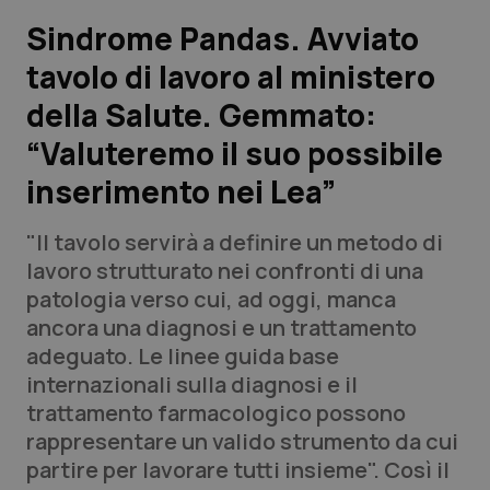
Sindrome Pandas. Avviato
Scienza e Farmaci
tavolo di lavoro al ministero
della Salute. Gemmato:
Studi e Analisi
“Valuteremo il suo possibile
Lettere al direttore
inserimento nei Lea”
Edizioni Regionali
"Il tavolo servirà a definire un metodo di
lavoro strutturato nei confronti di una
QS Pro
patologia verso cui, ad oggi, manca
ancora una diagnosi e un trattamento
Professionisti Sanitari.AI
adeguato. Le linee guida base
internazionali sulla diagnosi e il
Abruzzo
QS Pro Gold
trattamento farmacologico possono
rappresentare un valido strumento da cui
QS Club
Newsletter
Basilicata
Artrite & artrosi
partire per lavorare tutti insieme". Così il