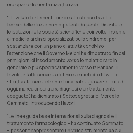
occupano di questa malattia rara.
Piemonte
HIV
“Ho voluto fortemente riunire allo stesso tavolo i
tecnici delle direzioni competenti di questo Dicastero,
Provincia Autonoma di Bolzano
Infezioni & Febbre
le istituzioni e le società scientifiche coinvolte, insieme
ai medici e ai clinici specializzati sulla sindrome, per
Provincia Autonoma di Trento
Ipertensione & Scompenso
sostanziare con un piano di attività condiviso
l’attenzione che il Governo Meloni ha dimostrato fin dai
Puglia
Malattie rare
primi giorni di insediamento verso le malattie rare in
generale e più specificatamente verso la Pandas. Il
Sardegna
Malattia di Crohn & Rettocolite Ulcerosa
tavolo, infatti, servirà a definire un metodo di lavoro
strutturato nei confronti di una patologia verso cui, ad
Sicilia
Neuroscienze & patologie neurodegenerative
oggi, manca ancora una diagnosi e un trattamento
adeguato”, ha dichiarato il Sottosegretario, Marcello
Toscana
Obesità
Gemmato, introducendo i lavori.
“Le linee guida base internazionali sulla diagnosi e il
Umbria
Oftalmologia
trattamento farmacologico – ha continuato Gemmato
– possono rappresentare un valido strumento da cui