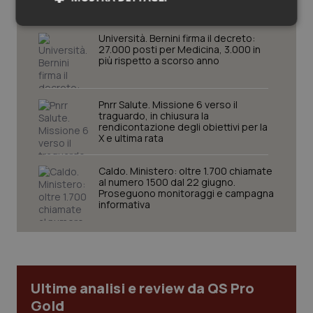
delle tariffe ospedaliere e la proroga dei gettonisti
Necessari
Statistici
Marketing
Università. Bernini firma il decreto:
27.000 posti per Medicina, 3.000 in
più rispetto a scorso anno
Pnrr Salute. Missione 6 verso il
traguardo, in chiusura la
Necessari
Statistici
Marketing
rendicontazione degli obiettivi per la
X e ultima rata
I cookie necessari contribuiscono a rendere fruibile il
sito web abilitandone funzionalità di base quali la
Caldo. Ministero: oltre 1.700 chiamate
navigazione sulle pagine e l'accesso alle aree
al numero 1500 dal 22 giugno.
protette del sito. Il sito web non è in grado di
Proseguono monitoraggi e campagna
funzionare correttamente senza questi cookie.
informativa
Nome
Fornitore
/
Dominio
Scaden
VISITOR_PRIVACY_METADATA
5 mesi
YouTube
settim
.youtube.com
Ultime analisi e review da QS Pro
Gold